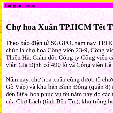
thư giãn - relax
Chợ hoa Xuân TP.HCM Tết T
Theo báo điện tử SGGPO, năm nay TP.HC
chức là chợ hoa Công viên 23-9, Công v
Thiện Hà, Giám đốc Công ty Công viên câ
viên Gia Định có 490 lô và Công viên Lê
Năm nay, chợ hoa xuân cũng được tổ chứ
Gò Vấp) và khu bến Bình Đông (quận 8) n
đến 80% hoa phục vụ tết năm nay do các t
của Chợ Lách (tỉnh Bến Tre), khu trồng h