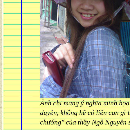
Ảnh chỉ mang ý nghĩa minh họa 
duyên, không hề có liên can gì 
chướng" của thầy Ngô Nguyên s