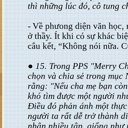
thì những lúc đó, cô tung c
- Về phưong diện văn học, 
ở thầy. Ít khi có sự khác bi
câu kết, “Không nói nữa. C
● 15. Trong PPS "Merry Ch
chọn và chia sẻ trong mục 
rằng: "Nếu cha mẹ bạn còn 
khó tìm được một người nh
Điều đó phản ánh một thực 
người ta rất dễ trở thành 
nhân nhiều tập, giống như 