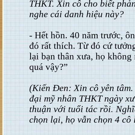
THKT. Xin cô cho biết phản
nghe cái danh hiệu này?
- Hết hồn. 40 năm trước, ô
đó rất thích. Từ đó cứ tưở
lại bạn thân xưa, họ không
quá vậy?”
(Kiến Đen: Xin cô yên tâm
đại mỹ nhân THKT ngày xưa 
thuận với tuổi tác rồi. Ngh
chọn lại, họ vẫn chọn 4 cô