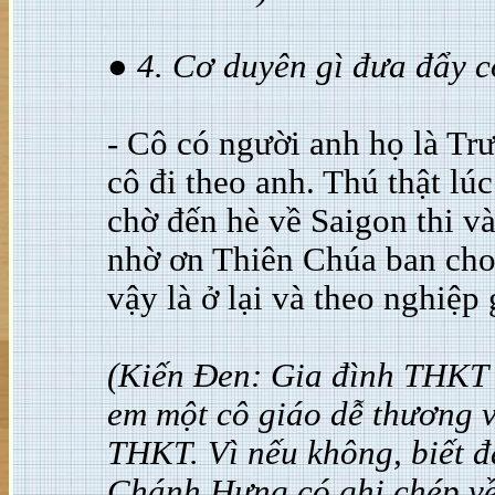
● 4. Cơ duyên gì đưa đẩy 
- Cô có người anh họ là Tr
cô đi theo anh. Thú thật lúc
chờ đến hè về Saigon thi 
nhờ ơn Thiên Chúa ban cho
vậy là ở lại và theo nghiệp 
(Kiến Đen: Gia đình THKT 
em một cô giáo dễ thương 
THKT. Vì nếu không, biết đ
Chánh Hưng có ghi chép về 