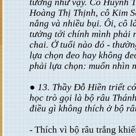
tướng như vậy. Cô Huỳnh Tr
Hoàng Thị Thịnh, cô Kim S
nắng và nhiều bụi. Ôi, cô 
tưởng tới chính mình phải 
chai. Ở tuổi nào đó - thườ
lựa chọn đeo hay không đeo
phải lựa chọn: muốn nhìn m
● 13. Thầy Đỗ Hiền triết có
học trò gọi là bộ râu Thánh
điều gì không thích ở bộ r
- Thích vì bộ râu trắng khi