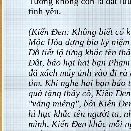
Tường không còn là đất lư
tình yêu.
(Kiến Đen: Không biết có k
Mộc Hóa dựng bia kỷ niệm 
Đỗ tiết lộ từng khắc tên th
Đất, báo hại hai bạn Phạ
đã xách máy ảnh vào đi rà 
tìm. Khi nghe hai bạn báo 
quà tặng thầy cô, Kiến Đen
"văng miểng", bởi Kiến Đe
hì hục khắc tên người ta, 
mình, Kiến Đen khắc mỗi ng