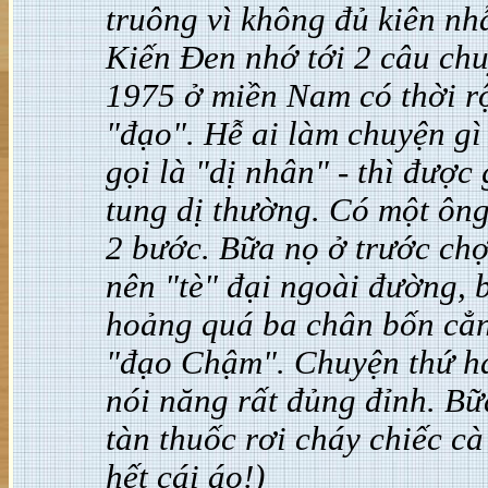
truông vì không đủ kiên nh
Kiến Đen nhớ tới 2 câu chu
1975 ở miền Nam có thời r
"đạo". Hễ ai làm chuyện g
gọi là "dị nhân" - thì được
tung dị thường. Có một ông
2 bước. Bữa nọ ở trước ch
nên "tè" đại ngoài đường, b
hoảng quá ba chân bốn cẳn
"đạo Chậm". Chuyện thứ ha
nói năng rất đủng đỉnh. Bữ
tàn thuốc rơi cháy chiếc cà
hết cái áo!)