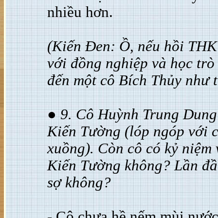
nhiều hơn.
(Kiến Đen: Ồ, nếu hồi THK
với đồng nghiệp và học trò 
đến một cô Bích Thủy như t
●
9. Cô Huỳnh Trung Dung 
Kiến Tường (lóp ngóp với ch
xuồng). Còn cô có kỷ niệm 
Kiến Tường không? Lần đầu
sợ không?
- Cô chưa hề nếm mùi nước 