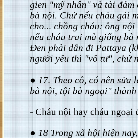
gien "mỹ nhân" và tài đảm 
bà nội. Chứ nếu cháu gái m
cho... chồng cháu: ông nội
nếu cháu trai mà giống bà 
Đen phải dẫn đi Pattaya (k
người yêu thì "vô tư", chứ 
● 17. Theo cô, có nên sửa 
bà nội, tội bà ngoại" thành
- Cháu nội hay cháu ngoại đ
● 18 Trong xã hội hiện nay