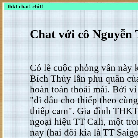
thkt chat! chit!
Chat với cô Nguyễn 
Có lẽ cuộc phỏng vấn này 
Bích Thủy lẫn phu quân củ
hoàn toàn thoải mái. Bởi vì
"đi đâu cho thiếp theo cùng
thiếp cam". Gia đình THKT 
ngoại hiệu TT Cali, một tr
nay (hai đôi kia là TT Saig