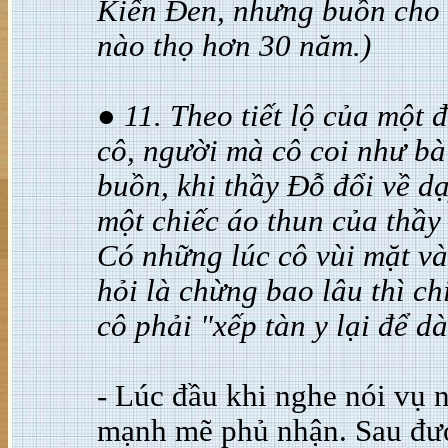
Kiến Đen, nhưng buồn cho 
nào thọ hơn 30 năm.)
● 11. Theo tiết lộ của một
cô, người mà cô coi như bà
buồn, khi thầy Đỗ đổi về d
một chiếc áo thun của thầ
Có những lúc cô vùi mặt và
hỏi là chừng bao lâu thì c
cô phải "xếp tàn y lại để 
- Lúc đầu khi nghe nói vụ 
mạnh mẽ phủ nhận. Sau đượ