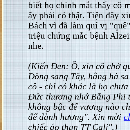
biết họ chính mắt thấy cô 
ấy phải có thật. Tiện đây xi
Bách vì đã làm quí vị "quê"
triệu chứng mắc bệnh Alzei
nhe.
(Kiến Đen: Ồ, xin cô chớ qu
Đông sang Tây, hằng hà sa
cô - chỉ có khác là họ chưa
Đức thương nhớ Bằng Phi t
không bậc đế vương nào chị
để dành hương". Xin mời
c
chiếc áo thun TT Cali".)