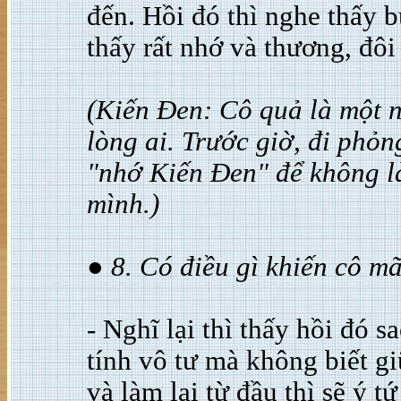
đến. Hồi đó thì nghe thấy 
thấy rất nhớ và thương, đô
(Kiến Đen: Cô quả là một 
lòng ai. Trước giờ, đi phỏn
"nhớ Kiến Đen" để không l
mình.)
● 8. Có điều gì khiến cô m
- Nghĩ lại thì thấy hồi đó s
tính vô tư mà không biết gi
và làm lại từ đầu thì sẽ ý t