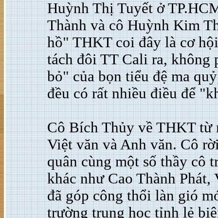
Huỳnh Thị Tuyết ở TP.HCM
Thành và cô Huỳnh Kim Th
hồ" THKT coi đây là cơ hộ
tách đôi TT Cali ra, không 
bỏ" của bọn tiểu đệ ma quỷ
đều có rất nhiều điều để "k
Cô Bích Thủy về THKT từ 
Việt văn và Anh văn. Cô r
quân cùng một số thầy cô t
khác như Cao Thành Phát, 
đã góp công thổi làn gió m
trường trung học tỉnh lẻ bi