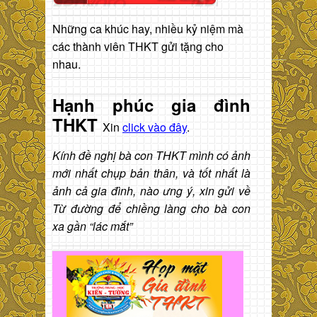
Những ca khúc hay, nhiều kỷ niệm mà
các thành viên THKT gửi tặng cho
nhau.
Hạnh phúc gia đình
THKT
Xin
click vào đây
.
Kính đề nghị bà con THKT mình có ảnh
mới nhất chụp bản thân, và tốt nhất là
ảnh cả gia đình, nào ưng ý, xin gửi về
Từ đường để chiềng làng cho bà con
xa gần “lác mắt”