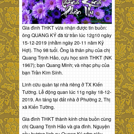
Gia đình THKT vừa nhận được tin buồn:
ông QUANG KÝ đã từ trần lúc 12g10 ngày
15-12-2019 (nhằm ngày 20-11 năm Kỷ
Hợi). Thọ 98 tuổi. Ông là thân phụ của chị
Quang Trịnh Hảo, cựu học sinh THKT (NK
1967); bạn Quang Minh; và nhạc phụ của
bạn Trần Kim Sính.
Linh cữu quàn tại nhà riêng ở TX Kiến
Tường. Lễ động quan lúc 11g ngày 18-12-
2019. An táng tại đất nhà ở Phường 2, Thị
xã Kiến Tường.
Gia đình THKT thành kính chia buồn cùng
chị Quang Trịnh Hảo và gia đình. Nguyện
cầu hương linh cụ Quang Ký sớm siêu