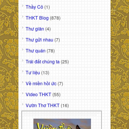
Thầy Cô
(1)
THKT Blog
(878)
Thư giãn
(4)
Thư gửi nhau
(7)
Thư quán
(78)
Trái đất chúng ta
(25)
Tư liệu
(13)
Về miền hồi ức
(7)
Video THKT
(55)
Vườn Thơ THKT
(16)