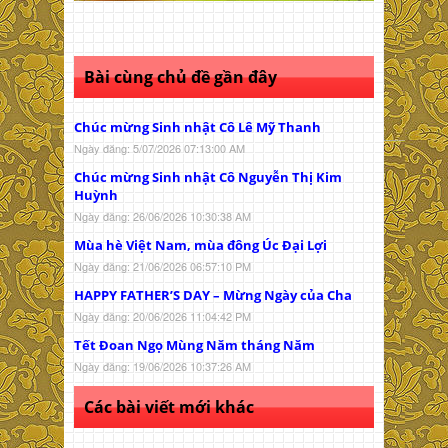
Bài cùng chủ đề gần đây
Chúc mừng Sinh nhật Cô Lê Mỹ Thanh
Ngày đăng: 5/07/2026 07:13:00 AM
Chúc mừng Sinh nhật Cô Nguyễn Thị Kim
Huỳnh
Ngày đăng: 26/06/2026 10:30:38 AM
Mùa hè Việt Nam, mùa đông Úc Đại Lợi
Ngày đăng: 21/06/2026 06:57:10 PM
HAPPY FATHER’S DAY – Mừng Ngày của Cha
Ngày đăng: 20/06/2026 11:04:42 PM
Tết Đoan Ngọ Mùng Năm tháng Năm
Ngày đăng: 19/06/2026 10:37:26 AM
Các bài viết mới khác