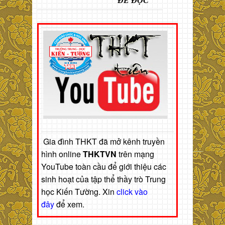
ĐỂ ĐỌC
Gia đình THKT đã mở kênh truyền
hình online
THKTVN
trên mạng
YouTube toàn cầu để giới thiệu các
sinh hoạt của tập thể thầy trò Trung
học Kiến Tường. Xin
click vào
đây
để xem.