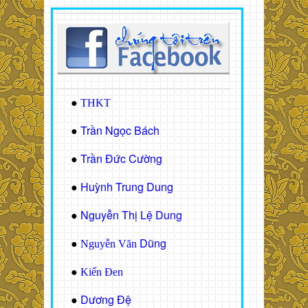
●
THKT
Trần Ngọc Bách
●
Trần Đức Cường
●
Huỳnh Trung Dung
●
Nguyễn Thị Lệ Dung
●
Dũng
●
Nguyễn Văn
●
Kiến Đen
Dương Đệ
●