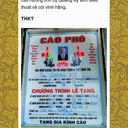
thoát về cõi vĩnh hằng.
THKT