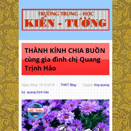
THÀNH KÍNH CHIA BUỒN
cùng gia đình chị Quang
Trịnh Hảo
Ngày đăng: 16/12/2019
-
THKT Blog
-
Tagged:
ông quang
ký
,
quang trịnh hảo