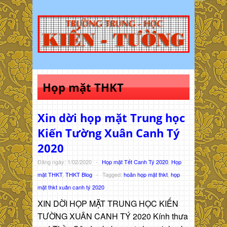
Họp mặt THKT
Xin dời họp mặt Trung học
Kiến Tường Xuân Canh Tý
2020
Đăng ngày: 1/02/2020
-
Họp mặt Tết Canh Tý 2020
,
Họp
mặt THKT
,
THKT Blog
-
Tagged:
hoãn họp mặt thkt
,
họp
mặt thkt xuân canh tý 2020
XIN DỜI HỌP MẶT TRUNG HỌC KIẾN
TƯỜNG XUÂN CANH TÝ 2020 Kính thưa