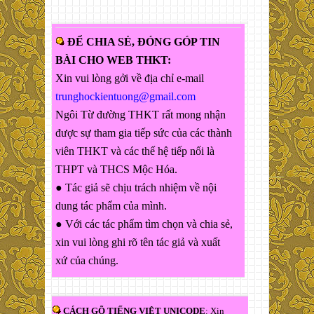
ĐỂ CHIA SẺ, ĐÓNG GÓP TIN
BÀI CHO WEB THKT:
Xin vui lòng gởi về địa chỉ e-mail
trunghockientuong@gmail.com
Ngôi Từ đường THKT rất mong nhận
được sự tham gia tiếp sức của các thành
viên THKT và các thế hệ tiếp nối là
THPT và THCS Mộc Hóa.
● Tác giả sẽ chịu trách nhiệm về nội
dung tác phẩm của mình.
● Với các tác phẩm tìm chọn và chia sẻ,
xin vui lòng ghi rõ tên tác giả và xuất
xứ của chúng.
CÁCH GÕ TIẾNG VIỆT UNICODE
: Xin