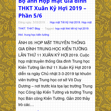
Bộ ảnh Họp mặt Gia đình
THKT Xuân Kỷ Hợi 2019 –
Phần 5/6
Đăng ngày: 5/03/2019
-
Họp mặt Tết Kỷ Hợi 2019
,
Họp mặt
THKT
,
THKT Blog
-
Tagged:
họp mặt thkt tết kỷ hợi 2019
,
thkt
,
trung học kiến tường
ẢNH 05: HỌP MẶT TRUYỀN THỐNG
GIA ĐÌNH TRUNG HỌC KIẾN TƯỜNG
LẦN THỨ 11 XUÂN KỶ HỢI 2019. Cuộc
họp mặt truyền thống Gia đình Trung học
Kiến Tường lần thứ 11 Xuân Kỷ Hợi 2019
diễn ra ngày Chủ nhật 3-3-2019 tại khuôn
viên trường Trung học cơ sở Võ Duy
Dương – nơi trước kia tọa lạc trường Trung
học Công lập Kiến Tường và trường Trung
học Bán công Kiến Tường. Gần 200 thầy
trò các…