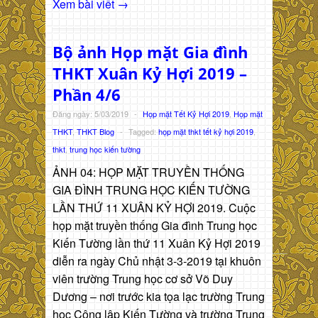
Xem bài viết →
Bộ ảnh Họp mặt Gia đình
THKT Xuân Kỷ Hợi 2019 –
Phần 4/6
Đăng ngày: 5/03/2019
-
Họp mặt Tết Kỷ Hợi 2019
,
Họp mặt
THKT
,
THKT Blog
-
Tagged:
họp mặt thkt tết kỷ hợi 2019
,
thkt
,
trung học kiến tường
ẢNH 04: HỌP MẶT TRUYỀN THỐNG
GIA ĐÌNH TRUNG HỌC KIẾN TƯỜNG
LẦN THỨ 11 XUÂN KỶ HỢI 2019. Cuộc
họp mặt truyền thống Gia đình Trung học
Kiến Tường lần thứ 11 Xuân Kỷ Hợi 2019
diễn ra ngày Chủ nhật 3-3-2019 tại khuôn
viên trường Trung học cơ sở Võ Duy
Dương – nơi trước kia tọa lạc trường Trung
học Công lập Kiến Tường và trường Trung