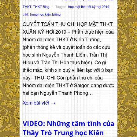
THKT
,
THKT Blog
-
Tagged:
họp mặt thkt tết kỷ hợi 2019
,
thkt
,
trung học kiến tường
QUYẾT TOÁN THU CHI HỌP MẶT THKT
XUÂN KỶ HỢI 2019 + Phần thực hiện của
Nhóm đại diện THKT ở Kiến Tường,
(phần thống kê và quyết toán do các cựu
học sinh Nguyễn Thanh Liêm, Trần Thị
Hiếu và Trần Thị Hên thực hiện). Có gì
thắc mắc, kính xin quý vị liên lạc với 3 bạn
này. THU: CHI Còn phần thu chi của
Nhóm đại diện THKT ở Saigon đang được
hai bạn Nguyễn Thanh Phong…
Xem bài viết →
VIDEO: Những tâm tình của
Thầy Trò Trung học Kiến