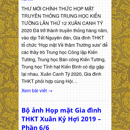
THƯ MỜI CHÍNH THỨC HỌP MẶT
TRUYỀN THỐNG TRUNG HỌC KIẾN
TƯỜNG LẦN THỨ 12 XUÂN CANH TÝ
2020 Đã trở thành truyền thống hàng năm,
vào dịp Tết Nguyên đán, Gia đình THKT
tổ chức “Họp mặt Về thăm Trường xưa” để
các thầy trò Trung học Công lập Kiến
Tường, Trung học Bán công Kiến Tường,
Trung học Tỉnh hạt Kiến Bình có dịp gặp
lại nhau. Xuân Canh Tý 2020, Gia đình
THKT phối hợp cùng Hội…
Xem bài viết →
Bộ ảnh Họp mặt Gia đình
THKT Xuân Kỷ Hợi 2019 –
Phần 6/6