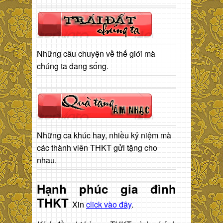
Những câu chuyện về thế giới mà
chúng ta đang sống.
Những ca khúc hay, nhiều kỷ niệm mà
các thành viên THKT gửi tặng cho
nhau.
Hạnh phúc gia đình
THKT
Xin
click vào đây
.