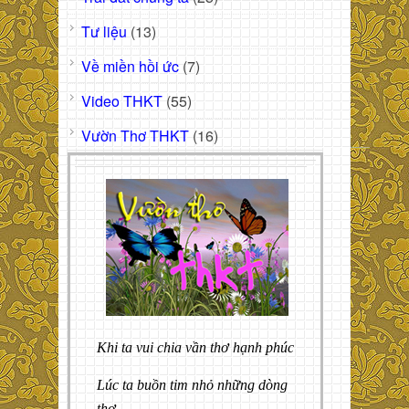
Tư liệu
(13)
Về miền hồi ức
(7)
Video THKT
(55)
Vườn Thơ THKT
(16)
Khi ta vui chia vần thơ hạnh phúc
Lúc ta buồn tim nhỏ những dòng
thơ