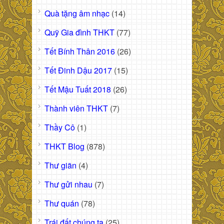
Quà tặng âm nhạc
(14)
Quỹ Gia đình THKT
(77)
Tết Bính Thân 2016
(26)
Tết Đinh Dậu 2017
(15)
Tết Mậu Tuất 2018
(26)
Thành viên THKT
(7)
Thầy Cô
(1)
THKT Blog
(878)
Thư giãn
(4)
Thư gửi nhau
(7)
Thư quán
(78)
Trái đất chúng ta
(25)