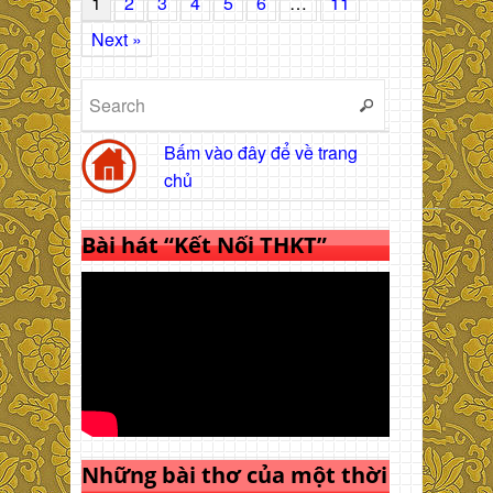
1
2
3
4
5
6
…
11
Next »
Bấm vào đây để về trang
chủ
Bài hát “Kết Nối THKT”
Những bài thơ của một thời