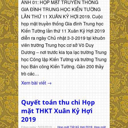
ẢNH 01: HỌP MẶT TRUYỀN THỐNG
GIA ĐÌNH TRUNG HỌC KIẾN TƯỜNG
LẦN THỨ 11 XUÂN KỶ HỢI 2019. Cuộc
họp mặt truyền thống Gia đình Trung học
Kiến Tường lần thứ 11 Xuân Kỷ Hợi 2019
diễn ra ngày Chủ nhật 3-3-2019 tại khuôn
viên trường Trung học cơ sở Võ Duy
Dương – nơi trước kia tọa lạc trường Trung
học Công lập Kiến Tường và trường Trung
học Bán công Kiến Tường. Gần 200 thầy
trò các…
Xem bài viết →
Quyết toán thu chi Họp
mặt THKT Xuân Kỷ Hợi
2019
Đăng ngày: 5/03/2019
-
Họp mặt Tết Kỷ Hợi 2019
,
Họp mặt