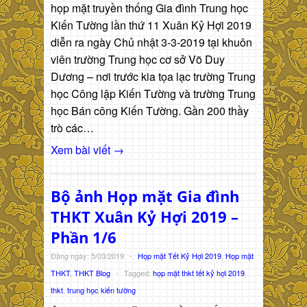
họp mặt truyền thống Gia đình Trung học
Kiến Tường lần thứ 11 Xuân Kỷ Hợi 2019
diễn ra ngày Chủ nhật 3-3-2019 tại khuôn
viên trường Trung học cơ sở Võ Duy
Dương – nơi trước kia tọa lạc trường Trung
học Công lập Kiến Tường và trường Trung
học Bán công Kiến Tường. Gần 200 thầy
trò các…
Xem bài viết →
Bộ ảnh Họp mặt Gia đình
THKT Xuân Kỷ Hợi 2019 –
Phần 1/6
Đăng ngày: 5/03/2019
-
Họp mặt Tết Kỷ Hợi 2019
,
Họp mặt
THKT
,
THKT Blog
-
Tagged:
họp mặt thkt tết kỷ hợi 2019
,
thkt
,
trung học kiến tường