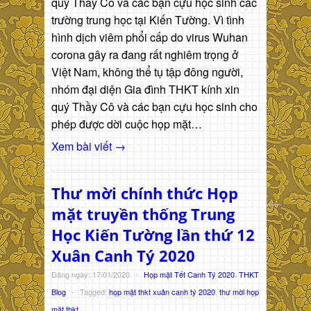
quý Thầy Cô và các bạn cựu học sinh các
trường trung học tại Kiến Tường. Vì tình
hình dịch viêm phổi cấp do virus Wuhan
corona gây ra đang rất nghiêm trọng ở
Việt Nam, không thể tụ tập đông người,
nhóm đại diện Gia đình THKT kính xin
quý Thầy Cô và các bạn cựu học sinh cho
phép được dời cuộc họp mặt…
Xem bài viết →
Thư mời chính thức Họp
mặt truyền thống Trung
Học Kiến Tường lần thứ 12
Xuân Canh Tý 2020
Đăng ngày: 17/01/2020
-
Họp mặt Tết Canh Tý 2020
,
THKT
Blog
-
Tagged:
họp mặt thkt xuân canh tý 2020
,
thư mời họp
mặt thkt