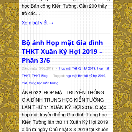
học Bán công Kiến Tường. Gần 200 thầy
trò các…
Xem bài viết →
Bộ ảnh Họp mặt Gia đình
THKT Xuân Kỷ Hợi 2019 –
Phần 3/6
Đăng ngày: 5/03/2019
-
Họp mặt Tết Kỷ Hợi 2019
,
Họp mặt
THKT
,
THKT Blog
-
Tagged:
họp mặt thkt tết kỷ hợi 2019
,
thkt
,
trung học kiến tường
ẢNH 032: HỌP MẶT TRUYỀN THỐNG
GIA ĐÌNH TRUNG HỌC KIẾN TƯỜNG
LẦN THỨ 11 XUÂN KỶ HỢI 2019. Cuộc
họp mặt truyền thống Gia đình Trung học
Kiến Tường lần thứ 11 Xuân Kỷ Hợi 2019
diễn ra ngày Chủ nhật 3-3-2019 tại khuôn