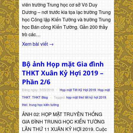
viên trường Trung học cơ sở Võ Duy
Dương – nơi trước kia tọa lạc trường Trung
học Công lập Kiến Tường và trường Trung
học Bán công Kiến Tường. Gần 200 thầy
trò các…
Xem bài viết →
Bộ ảnh Họp mặt Gia đình
THKT Xuân Kỷ Hợi 2019 –
Phần 2/6
Đăng ngày: 5/03/2019
-
Họp mặt Tết Kỷ Hợi 2019
,
Họp mặt
THKT
,
THKT Blog
-
Tagged:
họp mặt thkt tết kỷ hợi 2019
,
thkt
,
trung học kiến tường
ẢNH 02: HỌP MẶT TRUYỀN THỐNG
GIA ĐÌNH TRUNG HỌC KIẾN TƯỜNG
LẦN THỨ 11 XUÂN KỶ HỢI 2019. Cuộc