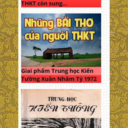
THKT còn sung…
Giai phẩm Trung học Kiến
Tường Xuân Nhâm Tý 1972