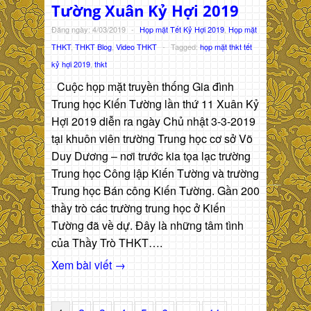
Tường Xuân Kỷ Hợi 2019
Đăng ngày: 4/03/2019
-
Họp mặt Tết Kỷ Hợi 2019
,
Họp mặt
THKT
,
THKT Blog
,
Video THKT
-
Tagged:
họp mặt thkt tết
kỷ hợi 2019
,
thkt
Cuộc họp mặt truyền thống Gia đình
Trung học Kiến Tường lần thứ 11 Xuân Kỷ
Hợi 2019 diễn ra ngày Chủ nhật 3-3-2019
tại khuôn viên trường Trung học cơ sở Võ
Duy Dương – nơi trước kia tọa lạc trường
Trung học Công lập Kiến Tường và trường
Trung học Bán công Kiến Tường. Gần 200
thầy trò các trường trung học ở Kiến
Tường đã về dự. Đây là những tâm tình
của Thầy Trò THKT….
Xem bài viết →