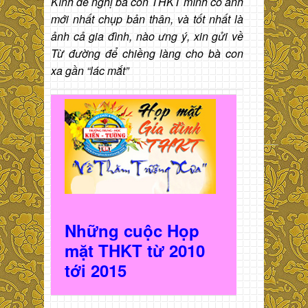
Kính đề nghị bà con THKT mình có ảnh
mới nhất chụp bản thân, và tốt nhất là
ảnh cả gia đình, nào ưng ý, xin gửi về
Từ đường để chiềng làng cho bà con
xa gần “lác mắt”
Những cuộc Họp
mặt THKT t
ừ 2010
t
ới 2015