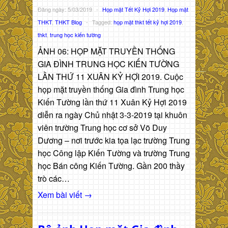
Đăng ngày: 5/03/2019
-
Họp mặt Tết Kỷ Hợi 2019
,
Họp mặt
THKT
,
THKT Blog
-
Tagged:
họp mặt thkt tết kỷ hợi 2019
,
thkt
,
trung học kiến tường
ẢNH 06: HỌP MẶT TRUYỀN THỐNG
GIA ĐÌNH TRUNG HỌC KIẾN TƯỜNG
LẦN THỨ 11 XUÂN KỶ HỢI 2019. Cuộc
họp mặt truyền thống Gia đình Trung học
Kiến Tường lần thứ 11 Xuân Kỷ Hợi 2019
diễn ra ngày Chủ nhật 3-3-2019 tại khuôn
viên trường Trung học cơ sở Võ Duy
Dương – nơi trước kia tọa lạc trường Trung
học Công lập Kiến Tường và trường Trung
học Bán công Kiến Tường. Gần 200 thầy
trò các…
Xem bài viết →