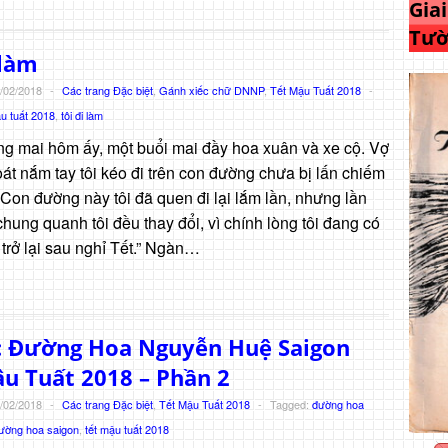
Gia
Tườ
 làm
/02/2018
-
Các trang Đặc biệt
,
Gánh xiếc chữ DNNP
,
Tết Mậu Tuất 2018
-
ậu tuất 2018
,
tôi đi làm
g mai hôm ấy, một buổi mai đầy hoa xuân và xe cộ. Vợ
oát nắm tay tôi kéo đi trên con đường chưa bị lấn chiếm
 Con đường này tôi đã quen đi lại lắm lần, nhưng lần
 chung quanh tôi đều thay đổi, vì chính lòng tôi đang có
 trở lại sau nghỉ Tết.” Ngàn…
: Đường Hoa Nguyễn Huệ Saigon
u Tuất 2018 – Phần 2
/02/2018
-
Các trang Đặc biệt
,
Tết Mậu Tuất 2018
-
Tagged:
đường hoa
ường hoa saigon
,
tết mậu tuất 2018