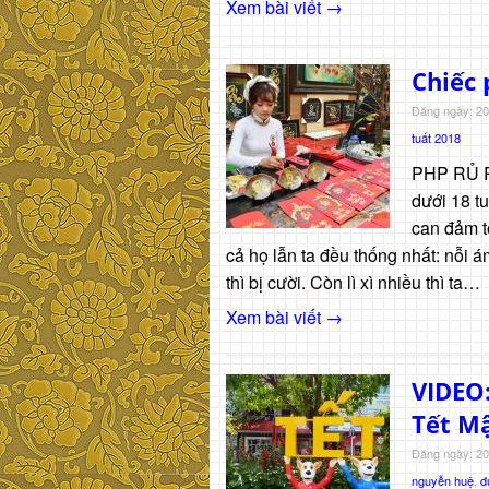
Xem bài viết →
Chiếc
Đăng ngày: 20
tuất 2018
PHP RỦ RỈ
dưới 18 tu
can đảm t
cả họ lẫn ta đều thống nhất: nỗi ám 
thì bị cười. Còn lì xì nhiều thì ta…
Xem bài viết →
VIDEO
Tết Mậ
Đăng ngày: 20
nguyễn huệ
,
đ