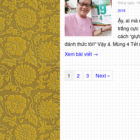
Đăng ngày: 19
2018
Ậy, ai mà 
trắng cực 
cách “giựt 
đánh thức tôi!” Vậy á. Mùng 4 Tết r
Xem bài viết →
1
2
3
Next »