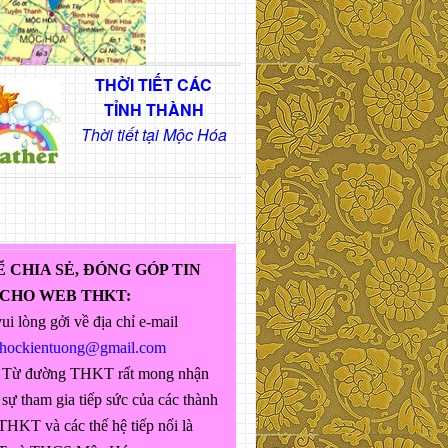
THỜI TIẾT CÁC
TỈNH THÀNH
Thời tiết tại Mộc Hóa
Ể CHIA SẺ, ĐÓNG GÓP TIN
 CHO WEB THKT:
ui lòng gởi về địa chỉ e-mail
ghockientuong@gmail.com
 Từ đường THKT rất mong nhận
sự tham gia tiếp sức của các thành
THKT và các thế hệ tiếp nối là