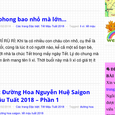
 phong bao nhỏ mà lớn…
/02/2018
-
Các trang Đặc biệt
,
Tết Mậu Tuất 2018
-
Tagged:
lì xì
,
tết mậu
 RÙ RÌ: Khi ta có nhiều con cháu còn nhỏ, cụ thể là
ổi, cũng là lúc ít có người nào, kể cả một số bạn bè,
ới nhà ta chúc Tết trong mấy ngày Tết. Lý do chung mà
ảnh mang tên lì xì. Thời buổi này mà lì xì có giá trị ít
Đ
BÀI
Xin v
trun
: Đường Hoa Nguyễn Huệ Saigon
Ngôi
u Tuất 2018 – Phần 1
được 
/02/2018
-
Các trang Đặc biệt
,
Tết Mậu Tuất 2018
-
Tagged:
đường hoa
viên 
ường hoa saigon
,
tết mậu tuất 2018