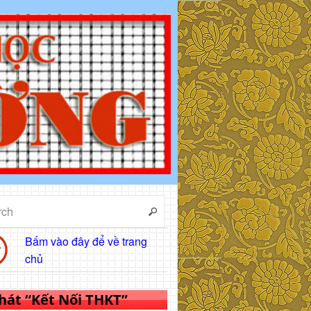
Bấm vào đây để về trang
chủ
 hát “Kết Nối THKT”