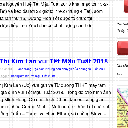
 Nguyễn Huệ Tết Mậu Tuất 2018 khai mạc tối 13-2-
ết) và kéo dài tới 22 giờ tối 19-2 (mùng 4 Tết), sớm
là lần thứ 15, Đường Hoa Tết được tổ chức tại
Xin cl
trực tiếp trên YouTube có chất lượng cao hơn.
Thầy 
Thị Kim Lan vui Tết Mậu Tuất 2018
Xin cli
/02/2018
-
Các trang Đặc biệt
,
Những câu chuyện của chúng tôi
,
Tết Mậu
sinh
Tagged:
hà thị kim lan
,
tết mậu tuất 2018
ị Kim Lan (Úc) vừa gửi về Từ đường THKT mấy tấm
 gia đình vui Tết Mậu Tuất 2018. Trong đó c1o hình ảnh
g Minh Hùng. Cô chú thích: Cháu James cúng giao
̀u năm ở chùa Quang Minh – Melbourne Chúc Tết nhà anh
hồng Tuấn – Trang và cháu Ethan, vợ chồng Steve –