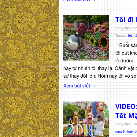
Tôi đi
Đăng ngày: 22
Tagged:
tết m
“Buổi sán
tôi dứt kh
lề đường.
này tự nhiên tôi thấy lạ. Cảnh vật
sự thay đổi lớn: Hôm nay tôi vô sở
Xem bài viết →
VIDEO
Tết Mậ
Đăng ngày: 20
nguyễn huệ
,
đ