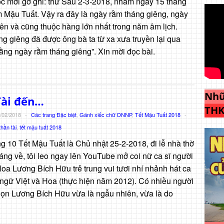
loc mới gỡ ghi: thứ Sáu 2-3-2018, nhằm ngày 15 tháng
 Mậu Tuất. Vậy ra đây là ngày rằm tháng giêng, ngày
iên và cũng thuộc hàng lớn nhất trong năm âm lịch.
g giêng đã được ông bà ta từ xa xưa truyền lại qua
ằng ngày rằm tháng giêng”. Xin mời đọc bài.
Nhữ
Tài đến…
THK
/02/2018
-
Các trang Đặc biệt
,
Gánh xiếc chữ DNNP
,
Tết Mậu Tuất 2018
-
hần tài
,
tết mậu tuất 2018
 10 Tết Mậu Tuất là Chủ nhật 25-2-2018, đi lễ nhà thờ
áng về, tôi leo ngay lên YouTube mở coi nữ ca sĩ người
Hoa Lương Bích Hữu trẻ trung vui tươi nhí nhảnh hát ca
ngữ Việt và Hoa (thực hiện năm 2012). Có nhiều người
chọn Lương Bích Hữu vừa là ngẫu nhiên, vừa là do