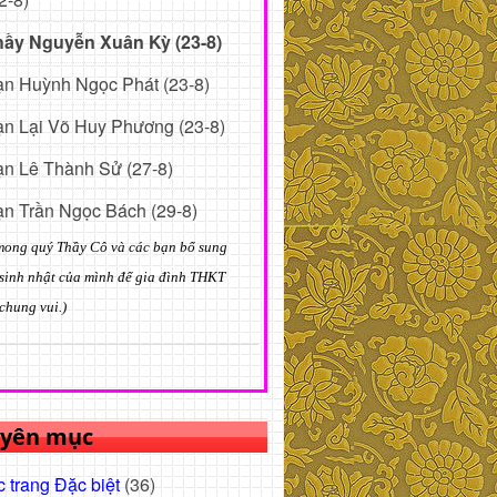
hầy Nguyễn Xuân Kỳ (23-8)
n Huỳnh Ngọc Phát (23-8)
n Lại Võ Huy Phương (23-8)
n Lê Thành Sử (27-8)
n Trần Ngọc Bách (29-8)
mong quý Thầy Cô và các bạn bổ sung
sinh nhật của mình để gia đình THKT
chung vui.)
yên mục
 trang Đặc biệt
(36)