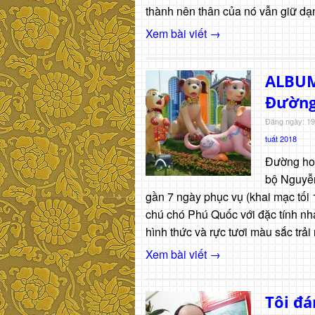
thành nên thân của nó vẫn giữ dạ
Xem bài viết →
ALBUM
Đường
Đăng ngày: 19
tuất 2018
Đường hoa
bộ Nguyễn
gần 7 ngày phục vụ (khai mạc tối 
chú chó Phú Quốc với đặc tính nh
hình thức và rực tươi màu sắc tr
Xem bài viết →
Tôi đá