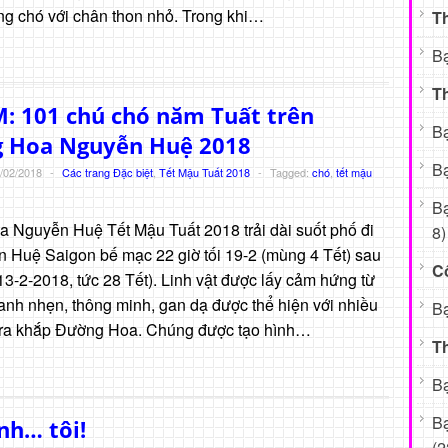
ng chó với chân thon nhỏ. Trong khi…
Th
B
T
: 101 chú chó năm Tuất trên
B
 Hoa Nguyễn Huệ 2018
Bạ
/02/2018
-
Các trang Đặc biệt
,
Tết Mậu Tuất 2018
-
Tagged:
chó
,
tết mậu
B
 Nguyễn Huệ Tết Mậu Tuất 2018 trải dài suốt phố đi
8)
 Huệ Saigon bế mạc 22 giờ tối 19-2 (mùng 4 Tết) sau
Cô
13-2-2018, tức 28 Tết). Linh vật được lấy cảm hứng từ
anh nhẹn, thông minh, gan dạ được thể hiện với nhiều
Bạ
ải ra khắp Đường Hoa. Chúng được tạo hình…
T
Bạ
B
nh… tôi!
(2