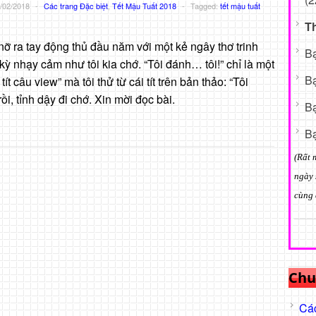
/02/2018
-
Các trang Đặc biệt
,
Tết Mậu Tuất 2018
-
Tagged:
tết mậu tuất
T
nỡ ra tay động thủ đầu năm với một kẻ ngây thơ trinh
Bạ
kỳ nhạy cảm như tôi kia chớ. “Tôi đánh… tôi!” chỉ là một
Bạ
tít câu view” mà tôi thử từ cái tít trên bản thảo: “Tôi
ồi, tỉnh dậy đi chớ. Xin mời đọc bài.
Bạ
Bạ
(Rất 
ngày 
cùng 
Chu
Các