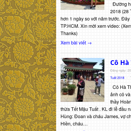
Đường hoa
2018 (28 T
hơn 1 ngày so với năm trước. Đây 
TP.HCM. Xin mời xem video: (Xem 
Thanks)
Xem bài viết →
Cô Hà 
Đăng ngày: 20
Tuất 2018
-
Cô Hà Th
ảnh cô và
thầy Hoàn
thừa Tết Mậu Tuất . KL đi lễ đâ
Hùng: Đoan và cháu James, vợ c
Hiền, cháu…