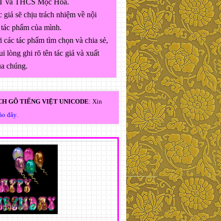
 và THCS Mộc Hóa.
 giả sẽ chịu trách nhiệm về nội
 tác phẩm của mình.
 các tác phẩm tìm chọn và chia sẻ,
ui lòng ghi rõ tên tác giả và xuất
ủa chúng.
H GÕ TIẾNG VIỆT UNICODE
: Xin
vào đây
.