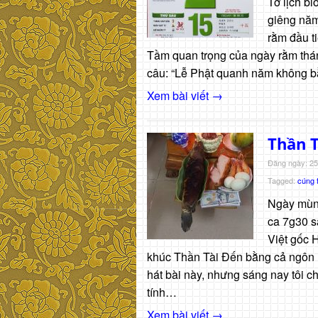
Tờ lịch b
giêng năm
rằm đầu t
Tầm quan trọng của ngày rằm thán
câu: “Lễ Phật quanh năm không b
Xem bài viết →
Thần 
Đăng ngày: 25
Tagged:
cúng t
Ngày mùng
ca 7g30 s
Việt gốc 
khúc Thần Tài Đến bằng cả ngôn 
hát bài này, nhưng sáng nay tôi 
tính…
Xem bài viết →