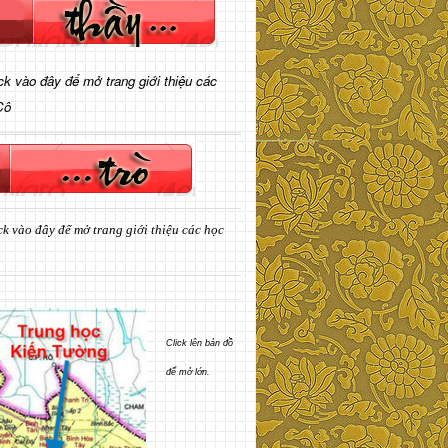
ick vào đây để mở trang giới thiệu các
Cô
ck vào đây để mở trang giới thiệu các học
Click lên bản đồ
để mở lớn.