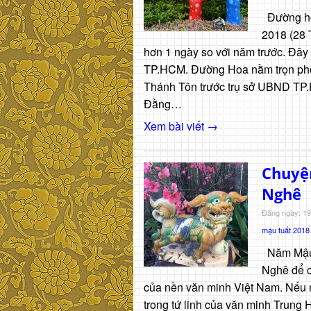
Đường hoa
2018 (28 T
hơn 1 ngày so với năm trước. Đây 
TP.HCM. Đường Hoa nằm trọn phố
Thánh Tôn trước trụ sở UBND TP.
Đằng…
Xem bài viết →
Chuyệ
Nghê
Đăng ngày: 19
mậu tuất 2018
Năm Mậu T
Nghê để c
của nền văn minh Việt Nam. Nếu n
trong tứ linh của văn minh Trung