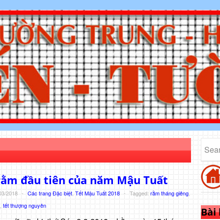
rằm đầu tiên của năm Mậu Tuất
03/2018
-
Các trang Đặc biệt
,
Tết Mậu Tuất 2018
-
Tagged:
rằm tháng giêng
,
,
tết thượng nguyên
Bài