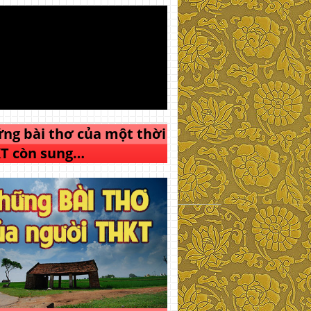
ng bài thơ của một thời
T còn sung…