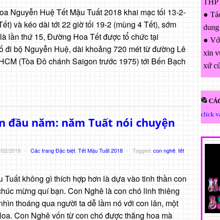
THPT
 Nguyễn Huệ Tết Mậu Tuất 2018 khai mạc tối 13-2-
● Tác
ết) và kéo dài tới 22 giờ tối 19-2 (mùng 4 Tết), sớm
dung
là lần thứ 15, Đường Hoa Tết được tổ chức tại
● Với
 đi bộ Nguyễn Huệ, dài khoảng 720 mét từ đường Lê
xin v
HCM (Tòa Đô chánh Saigon trước 1975) tới Bến Bạch
xứ c
CÁC
click 
n đầu năm: năm Tuất nói chuyện
/02/2018
-
Các trang Đặc biệt
,
Tết Mậu Tuất 2018
-
Tagged:
con nghê
,
tết
uất không gì thích hợp hơn là dựa vào tinh thần con
húc mừng quí bạn. Con Nghê là con chó linh thiêng
hìn thoáng qua người ta dễ lầm nó với con lân, một
 Hoa. Con Nghê vốn từ con chó được thăng hoa mà