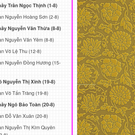
ầy Trần Ngọc Thịnh (1-8)
ạn Nguyễn Hoàng Sơn (2-8)
hầy Nguyễn Văn Thừa (8-8)
ạn Nguyễn Văn Yêm (8-8)
n Võ Lệ Thu (12-8)
ạn Nguyễn Đồng Hương (15-
 Nguyễn Thị Xinh (19-8)
n Võ Tấn Tràng (19-8)
hầy Ngô Bảo Toàn (20-8)
n Đỗ Văn Xuân (20-8)
ạn Nguyễn Thị Kim Quyên
2-8)