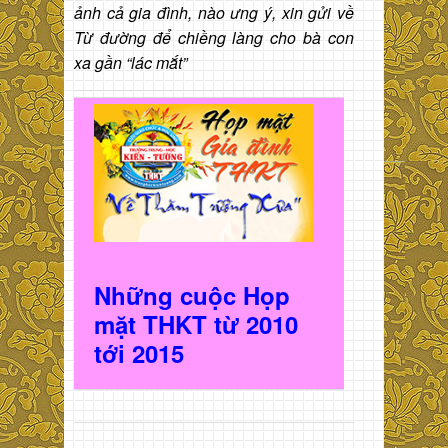
ảnh cả gia đình, nào ưng ý, xin gửi về
Từ đường để chiềng làng cho bà con
xa gần “lác mắt”
Những cuộc Họp
mặt THKT t
ừ 2010
t
ới 2015