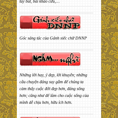
tùy bút, bài khảo cứu,…
Góc sáng tác của Gánh xiếc chữ DNNP
Những lời hay, ý đẹp, lời khuyên; những
câu chuyện đáng suy gẫm để chúng ta
cảm thấy cuộc đời đẹp hơn, đáng sống
hơn; cũng như để làm cho cuộc sống của
mình dễ chịu hơn, hữu ích hơn.