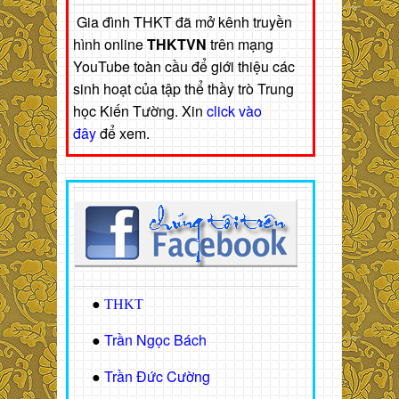
Gia đình THKT đã mở kênh truyền
hình online
THKTVN
trên mạng
YouTube toàn cầu để giới thiệu các
sinh hoạt của tập thể thầy trò Trung
học Kiến Tường. Xin
click vào
đây
để xem.
●
THKT
Trần Ngọc Bách
●
Trần Đức Cường
●