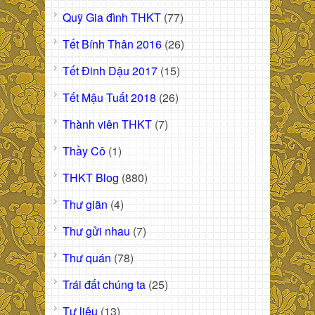
Quỹ Gia đình THKT
(77)
Tết Bính Thân 2016
(26)
Tết Đinh Dậu 2017
(15)
Tết Mậu Tuất 2018
(26)
Thành viên THKT
(7)
Thầy Cô
(1)
THKT Blog
(880)
Thư giãn
(4)
Thư gửi nhau
(7)
Thư quán
(78)
Trái đất chúng ta
(25)
Tư liệu
(13)