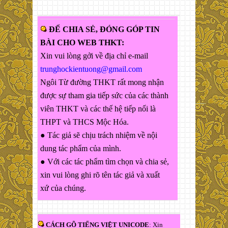
ĐỂ CHIA SẺ, ĐÓNG GÓP TIN
BÀI CHO WEB THKT:
Xin vui lòng gởi về địa chỉ e-mail
trunghockientuong@gmail.com
Ngôi Từ đường THKT rất mong nhận
được sự tham gia tiếp sức của các thành
viên THKT và các thế hệ tiếp nối là
THPT và THCS Mộc Hóa.
● Tác giả sẽ chịu trách nhiệm về nội
dung tác phẩm của mình.
● Với các tác phẩm tìm chọn và chia sẻ,
xin vui lòng ghi rõ tên tác giả và xuất
xứ của chúng.
CÁCH GÕ TIẾNG VIỆT UNICODE
: Xin