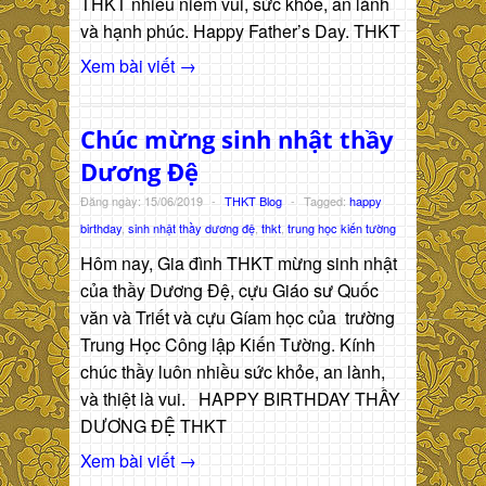
THKT nhiều niềm vui, sức khỏe, an lành
và hạnh phúc. Happy Father’s Day. THKT
Xem bài viết →
Chúc mừng sinh nhật thầy
Dương Đệ
Đăng ngày: 15/06/2019
-
THKT Blog
-
Tagged:
happy
birthday
,
sinh nhật thầy dương đệ
,
thkt
,
trung học kiến tường
Hôm nay, Gia đình THKT mừng sinh nhật
của thầy Dương Đệ, cựu Giáo sư Quốc
văn và Triết và cựu Gíam học của trường
Trung Học Công lập Kiến Tường. Kính
chúc thầy luôn nhiều sức khỏe, an lành,
và thiệt là vui. HAPPY BIRTHDAY THẦY
DƯƠNG ĐỆ THKT
Xem bài viết →