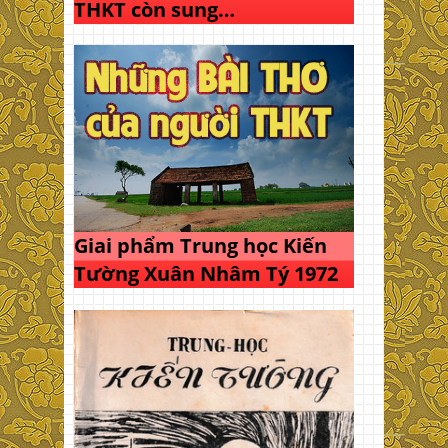
THKT còn sung…
Giai phẩm Trung học Kiến
Tường Xuân Nhâm Tý 1972