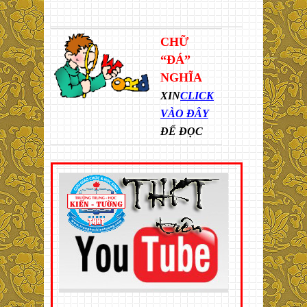
CHỮ
“ĐÁ”
NGHĨA
XIN
CLICK
VÀO ĐÂY
ĐỂ ĐỌC