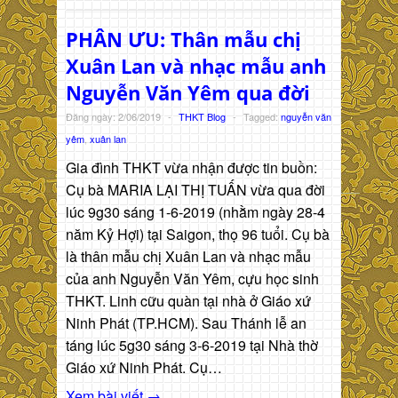
PHÂN ƯU: Thân mẫu chị
Xuân Lan và nhạc mẫu anh
Nguyễn Văn Yêm qua đời
Đăng ngày: 2/06/2019
-
THKT Blog
-
Tagged:
nguyễn văn
yêm
,
xuân lan
Gia đình THKT vừa nhận được tin buồn:
Cụ bà MARIA LẠI THỊ TUẤN vừa qua đời
lúc 9g30 sáng 1-6-2019 (nhằm ngày 28-4
năm Kỷ Hợi) tại Saigon, thọ 96 tuổi. Cụ bà
là thân mẫu chị Xuân Lan và nhạc mẫu
của anh Nguyễn Văn Yêm, cựu học sinh
THKT. Linh cữu quàn tại nhà ở Giáo xứ
Ninh Phát (TP.HCM). Sau Thánh lễ an
táng lúc 5g30 sáng 3-6-2019 tại Nhà thờ
Giáo xứ Ninh Phát. Cụ…
Xem bài viết →