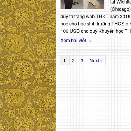
tại Wichi
(Chicago)
duy trì trang web THKT năm 2016
học cho học sinh trường THCS ở
100 USD cho quỹ Khuyến học TH
Xem bài viết →
1
2
3
Next »