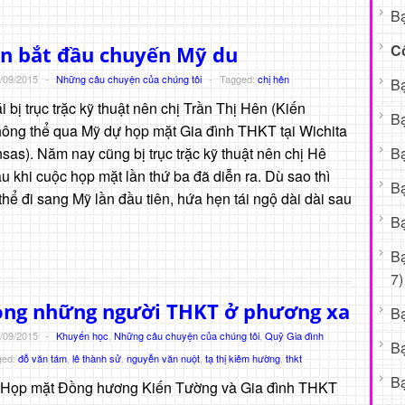
Bạ
C
ên bắt đầu chuyến Mỹ du
/09/2015
-
Những câu chuyện của chúng tôi
-
Tagged:
chị hên
Bạ
bị trục trặc kỹ thuật nên chị Trần Thị Hên (Kiến
Bạ
ông thể qua Mỹ dự họp mặt Gia đình THKT tại Wichita
Bạ
sas). Năm nay cũng bị trục trặc kỹ thuật nên chị Hê
u khi cuộc họp mặt lần thứ ba đã diễn ra. Dù sao thì
Bạ
hể đi sang Mỹ lần đầu tiên, hứa hẹn tái ngộ dài dài sau
Bạ
B
7)
òng những người THKT ở phương xa
B
/09/2015
-
Khuyến học
,
Những câu chuyện của chúng tôi
,
Quỹ Gia đình
B
ged:
đỗ văn tám
,
lê thành sử
,
nguyễn văn nuột
,
tạ thị kiêm hường
,
thkt
Bạ
p Họp mặt Đồng hương Kiến Tường và Gia đình THKT