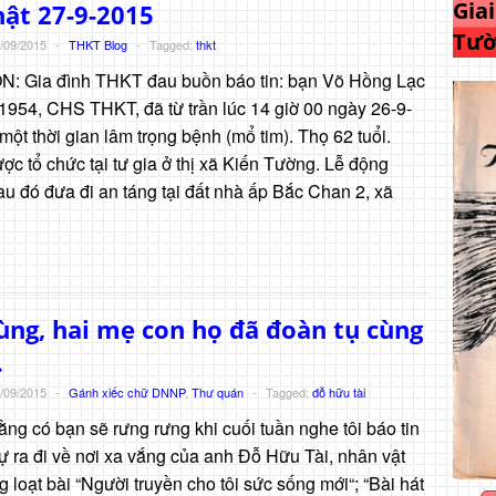
Gia
ật 27-9-2015
Tườ
/09/2015
-
THKT Blog
-
Tagged:
thkt
: Gia đình THKT đau buồn báo tin: bạn Võ Hồng Lạc
1954, CHS THKT, đã từ trần lúc 14 giờ 00 ngày 26-9-
ột thời gian lâm trọng bệnh (mổ tim). Thọ 62 tuổi.
ợc tổ chức tại tư gia ở thị xã Kiến Tường. Lễ động
u đó đưa đi an táng tại đất nhà ấp Bắc Chan 2, xã
ùng, hai mẹ con họ đã đoàn tụ cùng
…
/09/2015
-
Gánh xiếc chữ DNNP
,
Thư quán
-
Tagged:
đỗ hữu tài
ằng có bạn sẽ rưng rưng khi cuối tuần nghe tôi báo tin
ự ra đi về nơi xa vắng của anh Đỗ Hữu Tài, nhân vật
g loạt bài “Người truyền cho tôi sức sống mới“; “Bài hát