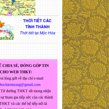
THỜI TIẾT CÁC
TỈNH THÀNH
Thời tiết tại Mộc Hóa
Ể CHIA SẺ, ĐÓNG GÓP TIN
 CHO WEB THKT:
ui lòng gởi về địa chỉ e-mail
ghockientuong@gmail.com
 Từ đường THKT rất mong nhận
sự tham gia tiếp sức của các thành
THKT và các thế hệ tiếp nối là