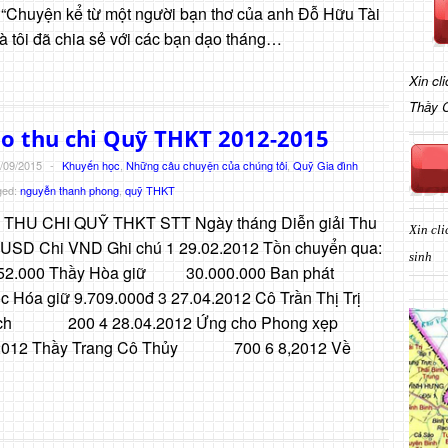
; “Chuyện kể từ một người bạn thơ của anh Đỗ Hữu Tài
 tôi đã chia sẻ với các bạn dạo tháng…
Xin cl
Thầy 
o thu chi Quỹ THKT 2012-2015
/09/2015
-
Khuyến học
,
Những câu chuyện của chúng tôi
,
Quỹ Gia đình
ged:
nguyễn thanh phong
,
quỹ THKT
THU CHI QUỸ THKT STT Ngày tháng Diễn giải Thu
Xin cli
USD Chi VND Ghi chú 1 29.02.2012 Tồn chuyển qua:
sinh
000 Thầy Hòa giữ 30.000.000 Ban phát
c Hóa giữ 9.709.000đ 3 27.04.2012 Cô Trần Thị Trị
Thạch 200 4 28.04.2012 Ứng cho Phong xẹp
 Thầy Trang Cô Thủy 700 6 8,2012 Về