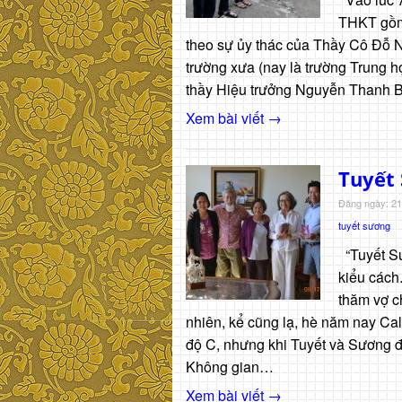
THKT gồm 
theo sự ủy thác của Thầy Cô Đỗ N
trường xưa (nay là trường Trung 
thầy Hiệu trưởng Nguyễn Thanh B
Xem bài viết →
Tuyết 
Đăng ngày: 21
tuyết sương
“Tuyết Sư
kiểu cách
thăm vợ c
nhiên, kể cũng lạ, hè năm nay Cal
độ C, nhưng khi Tuyết và Sương đ
Không gian…
Xem bài viết →