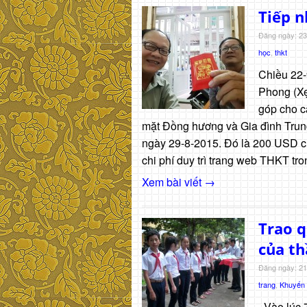
Tiếp 
Đăng ngày: 23
học
,
thkt
Chiều 22-
Phong (Xẹ
góp cho c
mặt Đồng hương và Gia đình Trun
ngày 29-8-2015. Đó là 200 USD củ
chi phí duy trì trang web THKT t
Xem bài viết →
Trao 
của th
Đăng ngày: 21
trang
,
Khuyến
Vào lúc 7