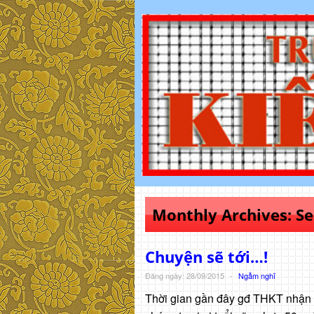
Monthly Archives:
Se
Chuyện sẽ tới…!
Đăng ngày: 28/09/2015
-
Ngẫm nghĩ
Thời gian gần đây gđ THKT nhận nh