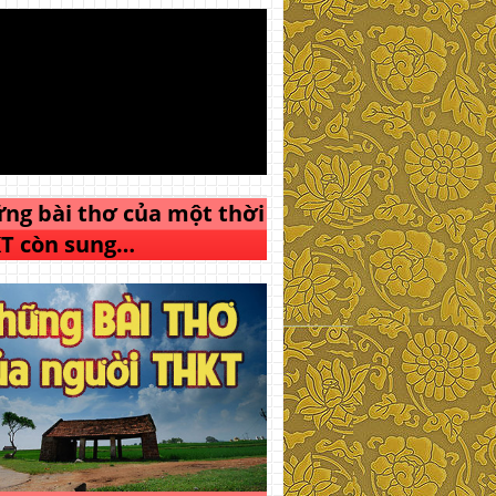
ng bài thơ của một thời
T còn sung…