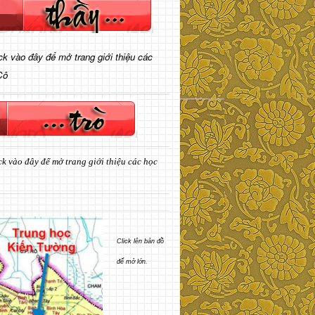
ick vào đây để mở trang giới thiệu các
Cô
ck vào đây để mở trang giới thiệu các học
Click lên bản đồ
để mở lớn.