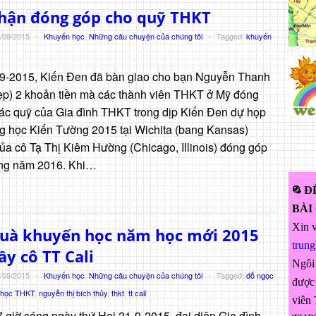
nhận đóng góp cho quỹ THKT
/09/2015
-
Khuyến học
,
Những câu chuyện của chúng tôi
-
Tagged:
khuyến
9-2015, Kiến Đen đã bàn giao cho bạn Nguyễn Thanh
p) 2 khoản tiền mà các thành viên THKT ở Mỹ đóng
ác quỹ của Gia đình THKT trong dịp Kiến Đen dự họp
g học Kiến Tường 2015 tại Wichita (bang Kansas)
a cô Tạ Thị Kiêm Hường (Chicago, Illinois) đóng góp
rong năm 2016. Khi…
Đ
BÀI
Xin v
quà khuyến học năm học mới 2015
trun
ầy cô TT Cali
Ngôi
/09/2015
-
Khuyến học
,
Những câu chuyện của chúng tôi
-
Tagged:
đỗ ngọc
được 
 học THKT
,
nguyễn thị bích thủy
,
thkt
,
tt cali
viên 
 giờ sáng ngày thứ Hai 21-9-2015, đại diện Gia đình