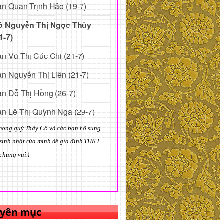
n Quan Trịnh Hảo (19-7)
ô Nguyễn Thị Ngọc Thủy
1-7)
n Vũ Thị Cúc Chi (21-7)
n Nguyễn Thị Liên (21-7)
n Đỗ Thị Hồng (26-7)
n Lê Thị Quỳnh Nga (29-7)
mong quý Thầy Cô và các bạn bổ sung
sinh nhật của mình để gia đình THKT
chung vui.)
yên mục