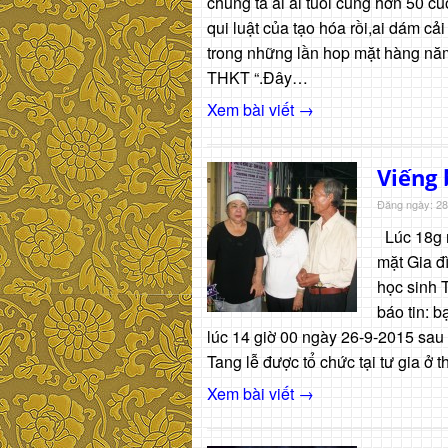
chúng ta ai ai tuổi cũng hơn 50 cuộ
qui luật của tạo hóa rồi,ai dám cả
trong những lần hop mặt hàng năm 
THKT “.Đây…
Xem bài viết →
Viếng 
Đăng ngày: 28
Lúc 18g 
mặt Gia đ
học sinh 
báo tin: 
lúc 14 giờ 00 ngày 26-9-2015 sau m
Tang lễ được tổ chức tại tư gia ở 
Xem bài viết →