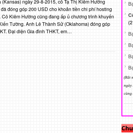
ta (Kansas) ngày 29-8-2015, cô Tạ Thị Kiêm Hường
Bạ
 đã đóng góp 200 USD cho khoản tiền chi phí hosting
C
. Cô Kiêm Hường cũng đang ấp ủ chương trình khuyến
(2
 Kiến Tường. Anh Lê Thành Sử (Oklahoma) đóng góp
KT. Đại diện Gia đình THKT, em…
Bạ
Bạ
Bạ
Bạ
(Rất 
ngày 
cùng 
Chu