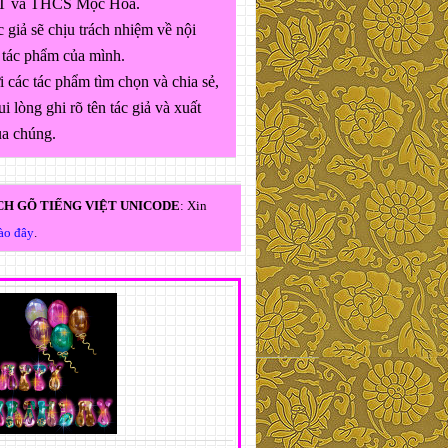
 và THCS Mộc Hóa.
 giả sẽ chịu trách nhiệm về nội
 tác phẩm của mình.
 các tác phẩm tìm chọn và chia sẻ,
ui lòng ghi rõ tên tác giả và xuất
ủa chúng.
H GÕ TIẾNG VIỆT UNICODE
: Xin
vào đây
.