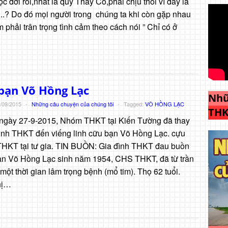
c đời rồi,nhất là quý Thầy Cô,phải chịu thôi vì đây là
i ..? Do đó mọi người trong chúng ta khi còn gặp nhau
phải trân trọng tình cảm theo cách nói ” Chỉ có ở
bạn Võ Hồng Lạc
Nhữ
/09/2015
-
Những câu chuyện của chúng tôi
-
Tagged:
VÕ HỒNG LẠC
THK
ngày 27-9-2015, Nhóm THKT tại Kiến Tường đã thay
ình THKT đến viếng linh cữu bạn Võ Hồng Lạc. cựu
THKT tại tư gia. TIN BUỒN: Gia đình THKT đau buồn
bạn Võ Hồng Lạc sinh năm 1954, CHS THKT, đã từ trần
ột thời gian lâm trọng bệnh (mổ tim). Thọ 62 tuổi.
thị…