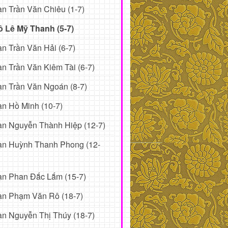
n Trần Văn Chiêu (1-7)
ô Lê Mỹ Thanh (5-7)
n Trần Văn Hải (6-7)
n Trần Văn Kiêm Tài (6-7)
n Trần Văn Ngoán (8-7)
n Hồ Minh (10-7)
n Nguyễn Thành Hiệp (12-7)
ạn Huỳnh Thanh Phong (12-
ạn Phan Đắc Lắm (15-7)
ạn Phạm Văn Rô (18-7)
n Nguyễn Thị Thúy (18-7)