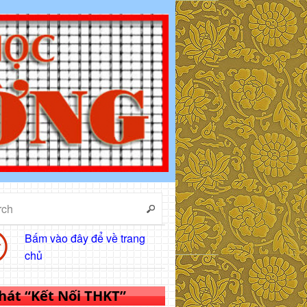
Bấm vào đây để về trang
chủ
 hát “Kết Nối THKT”