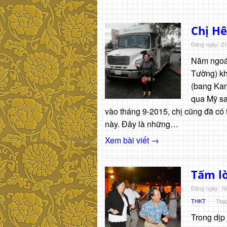
Chị H
Đăng ngày: 21
Năm ngoái 
Tường) kh
(bang Kan
qua Mỹ sa
vào tháng 9-2015, chị cũng đã có t
này. Đây là những…
Xem bài viết →
Tấm l
Đăng ngày: 16
THKT
-
Tag
Trong dị