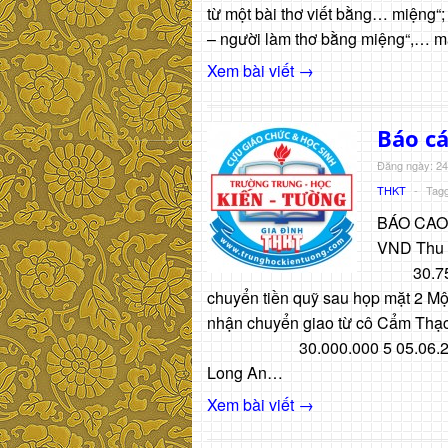
từ một bài thơ viết bằng… miệng“
– người làm thơ bằng miệng“,… mà
Xem bài viết →
Báo cá
Đăng ngày: 24
THKT
-
Tag
BÁO CAO 
VND Thu 
30.752.
chuyển tiền quỹ sau họp mặt 2 Mộ
nhận chuyển giao từ cô Cẩm 
30.000.000 5 05.06.2012
Long An…
Xem bài viết →