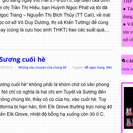
THPT
chị Trần Thị Hiếu, bạn Huỳnh Ngọc Phát và tôi đã
● Tác
gọc Trang – Nguyễn Thị Bích Thủy (TT Cali), về mái
dung
học cơ sở Võ Duy Dương, thị xã Kiến Tường) để cùng
● Với
ay (cũng là cựu học sinh THKT) trao các suất quà…
xin v
xứ c
Sương cuối hè
CÁC
/09/2015
-
Những câu chuyện của chúng tôi
-
Tagged:
đỗ ngọc trang
,
thkt
,
click 
ơng cuối hè” không phải là khóm chữ có văn phong
. Nó chỉ có nghĩa là hai chị em Tuyết và Sương đến
hồng chúng tôi, thầy cô cũ của họ, vào cuối hè. Tuy
ifornia bị hạn hán, tỉnh Elk Grove thường trực nóng 40
ến Elk Grove, nhiệt độ bỗng hạ xuống còn 30 0 C.