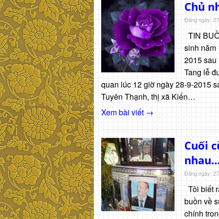
Chủ nh
Đăng ngày: 27
TIN BUỒN
sinh năm 
2015 sau m
Tang lễ đư
quan lúc 12 giờ ngày 28-9-2015 sa
Tuyên Thạnh, thị xã Kiến…
Xem bài viết →
Cuối c
nhau
Đăng ngày: 27
Tôi biết r
buồn về s
chính tron