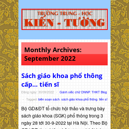
Monthly Archives:
September 2022
Sách giáo khoa phổ thông
cấp… tiến sĩ
Đăng ngày: 30/09/2022
-
Gánh xiếc chữ DNNP
,
THKT Blog
-
Tagged:
biên soạn sách
,
sách giáo khoa phổ thông
,
tiến sĩ
Bộ GD&ĐT tổ chức hội thảo và trưng bày
sách giáo khoa (SGK) phổ thông trong 3
ngày 28 tới 30-9-2022 tại Hà Nội. Theo Bộ