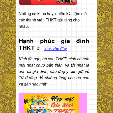
Những ca khúc hay, nhiều kỷ niệm mà
các thành viên THKT gửi tặng cho
nhau.
Hạnh phúc gia đình
THKT
Xin
click vào đây
.
Kính đề nghị bà con THKT mình có ảnh
mới nhất chụp bản thân, và tốt nhất là
ảnh cả gia đình, nào ưng ý, xin gửi về
Từ đường để chiềng làng cho bà con
xa gần “lác mắt”