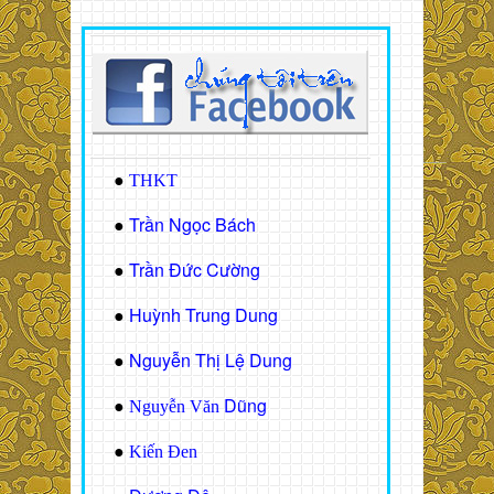
●
THKT
Trần Ngọc Bách
●
Trần Đức Cường
●
Huỳnh Trung Dung
●
Nguyễn Thị Lệ Dung
●
Dũng
●
Nguyễn Văn
●
Kiến Đen