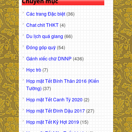
Chuyên mục
Các trang Đặc biệt
(36)
Chat chit THKT
(4)
Du lịch quá giang
(66)
Đóng góp quỹ
(54)
Gánh xiếc chữ DNNP
(436)
Học trò
(7)
Họp mặt Tết Bính Thân 2016 (Kiến
Tường)
(37)
Họp mặt Tết Canh Tý 2020
(2)
Họp mặt Tết Đinh Dậu 2017
(27)
Họp mặt Tết Kỷ Hợi 2019
(15)