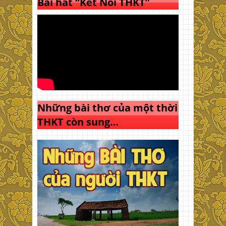
Bài hát “Kết Nối THKT”
Những bài thơ của một thời
THKT còn sung…