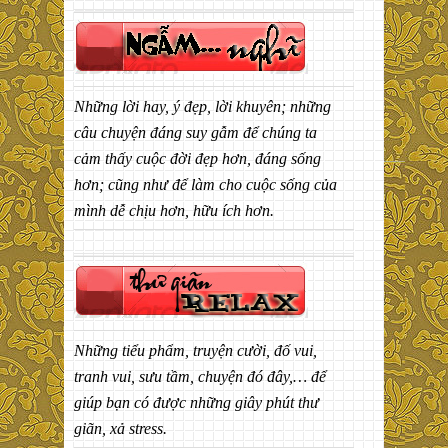
Những lời hay, ý đẹp, lời khuyên; những
câu chuyện đáng suy gẫm để chúng ta
cảm thấy cuộc đời đẹp hơn, đáng sống
hơn; cũng như để làm cho cuộc sống của
mình dễ chịu hơn, hữu ích hơn.
Những tiểu phẩm, truyện cười, đố vui,
tranh vui, sưu tầm, chuyện đó đây,… để
giúp bạn có được những giây phút thư
giãn, xả stress.