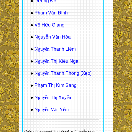
Dương Đệ
●
Phạm Văn Định
●
Võ Hữu Giảng
●
Nguyễn Văn Hòa
●
Thanh Liêm
●
Nguyễn
Thị Kiều Nga
●
Nguyễn
Thanh Phong (Xẹp)
●
Nguyễn
Phạm Thị Kim Sang
●
●
Nguyễn Thị Xuyến
●
Nguyễn Văn Yêm
(Nếu có account Facebook mà muốn chia