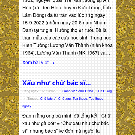
Hòa (xã Liên Hiệp, huyện Đức Trọng, tỉnh
Lâm Đồng) đã từ trần vào lúc 11g ngày
15-9-2022 (nhằm ngày 20-8 năm Nhâm
Dần) tại tư gia. Hưởng thọ 91 tuổi. Bà là
thân mẫu của các cựu học sinh Trung học
Kiến Tường: Lương Văn Thành (niên khóa
1964), Lương Văn Thanh (NK 1967) và…
Xem bài viết →
Xấu như chữ bác sĩ…
Đăng ngày: 16/09/2022
-
Gánh xiếc chữ DNNP
,
THKT Blog
-
Tagged:
Chữ bác sĩ
,
Chữ xấu
,
Toa thuốc
,
Toa thuốc
ngoáy
Đành rằng ông bà mình đã tổng kết: “Chữ
xấu như gà bới” = “Chữ xấu như chữ bác
sĩ”, nhưng bác sĩ kê đơn mà người ta