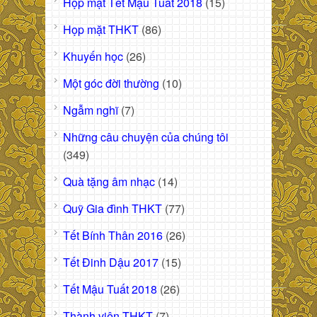
Họp mặt Tết Mậu Tuất 2018
(15)
Họp mặt THKT
(86)
Khuyến học
(26)
Một góc đời thường
(10)
Ngẫm nghĩ
(7)
Những câu chuyện của chúng tôi
(349)
Quà tặng âm nhạc
(14)
Quỹ Gia đình THKT
(77)
Tết Bính Thân 2016
(26)
Tết Đinh Dậu 2017
(15)
Tết Mậu Tuất 2018
(26)
Thành viên THKT
(7)