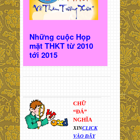
Những cuộc Họp
mặt THKT t
ừ 2010
t
ới 2015
CHỮ
“ĐÁ”
NGHĨA
XIN
CLICK
VÀO ĐÂY