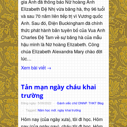
gia Anh đã thông báo Nữ hoàng Anh
Elizabeth Đệ Nhị vừa băng hà, thọ 96 tuổi
và sau 70 năm liên tiếp trị vì Vương quốc
Anh. Sau đó, Điện Buckingham đã chính
thức phát hành bản tuyên bố của Vua Anh
Charles Đệ Tam về sự băng hà của mẫu
hậu mình là Nữ hoàng Elizabeth. Công
chúa Elizabeth Alexandra Mary chào đời
lúc…
Xem bài viết →
Tản mạn ngày cháu khai
trường
Đăng ngày: 5/09/2022
-
Gánh xiếc chữ DNNP
,
THKT Blog
-
Tagged:
Năm học mới
,
ngày khai trường
Hôm nay (của ngày xưa), tôi đi học. Hôm
nay (của ngày nay), cháu tôi đi học. Hôm