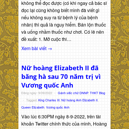
không thể đọc được (có khi ngay cả bác sĩ
đọc lại cũng không biết mình đã viết gì
nếu không suy ra từ bệnh lý của bệnh
nhân) thì quả là nguy hiểm. Bán lộn thuốc
và uống nhầm thuốc như chơi. Có lẽ nên
đề xuất: 1. Mở cuộc thi…
Xem bài viết →
Nữ hoàng Elizabeth II đã
băng hà sau 70 năm trị vì
Vương quốc Anh
Đăng ngày: 9/09/2022
-
Gánh xiếc chữ DNNP
,
THKT Blog
-
Tagged:
King Charles III
,
Nữ hoàng Anh Elizabeth II
,
Queen Elizabeth
,
Vương quốc Anh
Vào lúc 6:30PM ngày 8-9-2022, trên tài
khoản Twitter chính thức của mình, Hoàng