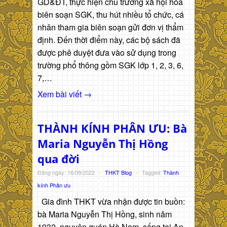
GD&ĐT, thực hiện chủ trương xã hội hóa
biên soạn SGK, thu hút nhiều tổ chức, cá
nhân tham gia biên soạn gửi đơn vị thẩm
định. Đến thời điểm này, các bộ sách đã
được phê duyệt đưa vào sử dụng trong
trường phổ thông gồm SGK lớp 1, 2, 3, 6,
7,…
Xem bài viết →
THÀNH KÍNH PHÂN ƯU: Bà
Maria Nguyễn Thị Hồng
qua đời
Đăng ngày: 16/09/2022
-
THKT Blog
-
Tagged:
Thành
kính Phân ưu
Gia đình THKT vừa nhận được tin buồn:
bà Maria Nguyễn Thị Hồng, sinh năm
1932, nguyên quán Hà Nam, sống tại An