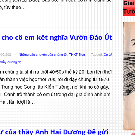
Gia
ó, tùy theo…
Tườ
 cho cô em kết nghĩa Vườn Đào Út
/05/2021
-
Những câu chuyện của chúng tôi
,
THKT Blog
-
Tagged:
Cô Lý
,
thầy dương đệ
 chúng ta sinh ra thời 40/50s thế kỷ 20. Lớn lên thời
n thành việc học thời 70s, rồi đi dạy chung từ 1970
 Trung học Công lập Kiến Tường, nơi khỉ ho cò gáy,
. Oanh trở thành cô em út trong đại gia đình anh em
Hai, lần lượt là…
ự của thầy Anh Hai Dương Đệ gửi