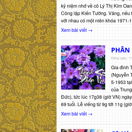
kỷ niệm nhớ về cô Lý Thị Kim Oan
Công lập Kiến Tường. Vâng, nếu t
với nhau có một niên khóa 1971-1
Xem bài viết →
PHÂN 
Đăng ngày: 11
Gia đình 
(Nguyễn T
5-1953 tạ
của Trung
Đức), tức lúc 17g38 (giờ VN) ngà
69 tuổi. Lễ viếng từ 9g tới 11g (g
Xem bài viết →