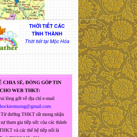
THỜI TIẾT CÁC
TỈNH THÀNH
Thời tiết tại Mộc Hóa
Ể CHIA SẺ, ĐÓNG GÓP TIN
 CHO WEB THKT:
ui lòng gởi về địa chỉ e-mail
ghockientuong@gmail.com
 Từ đường THKT rất mong nhận
sự tham gia tiếp sức của các thành
THKT và các thế hệ tiếp nối là