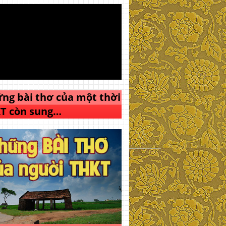
ng bài thơ của một thời
T còn sung…