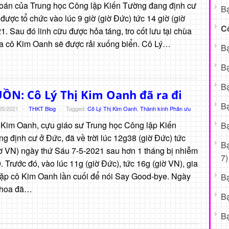
oán của Trung học Công lập Kiến Tường đang định cư
Bạ
được tổ chức vào lúc 9 giờ (giờ Đức) tức 14 giờ (giờ
C
 Sau đó linh cữu được hỏa táng, tro cốt lưu tại chùa
của cô Kim Oanh sẽ được rải xuống biển. Cô Lý…
Bạ
Bạ
Bạ
ỒN: Cô Lý Thị Kim Oanh đã ra đi
Bạ
05/2021
-
THKT Blog
-
Tagged:
Cô Lý Thị Kim Oanh
,
Thành kính Phân ưu
 Kim Oanh, cựu giáo sư Trung học Công lập Kiến
Bạ
g định cư ở Đức, đã về trời lúc 12g38 (giờ Đức) tức
B
ờ VN) ngày thứ Sáu 7-5-2021 sau hơn 1 tháng bị nhiễm
7)
 Trước đó, vào lúc 11g (giờ Đức), tức 16g (giờ VN), gia
gặp cô Kim Oanh lần cuối để nói Say Good-bye. Ngày
B
 khoa đã…
B
Bạ