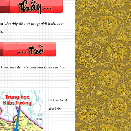
ick vào đây để mở trang giới thiệu các
Cô
ck vào đây để mở trang giới thiệu các học
Click lên bản đồ
để mở lớn.