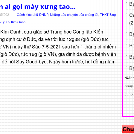
Bạ
n ai gọi mày xưng tao…
C
05/2021
-
Gánh xiếc chữ DNNP
,
Những câu chuyện của chúng tôi
,
THKT Blog
(2
 Lý Thị Kim Oanh
 Kim Oanh, cựu giáo sư Trung học Công lập Kiến
Bạ
g định cư ở Đức, đã về trời lúc 12g38 (giờ Đức) tức
Bạ
ờ VN) ngày thứ Sáu 7-5-2021 sau hơn 1 tháng bị nhiễm
giờ Đức), tức 16g (giờ VN), gia đình đã được bệnh viện
Bạ
i để nói Say Good-bye. Ngày hôm trước, hội đồng giám
Bạ
(Rất 
ngày 
cùng 
Chu