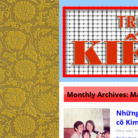
Monthly Archives:
M
Những 
cô Kim
Đăng ngày: 14
Thị Kim Oanh