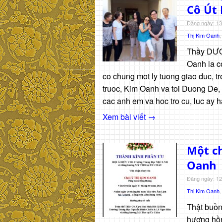
Cô Út
Đăng ngày: 13
Thị Kim Oanh
Thầy DƯƠN
Oanh la c
co chung mot ly tuong giao duc, 
truoc, Kim Oanh va toi Duong De, 
cac anh em va hoc tro cu, luc ay
Xem bài viết →
Một ch
Oanh
Đăng ngày: 12
Thị Kim Oanh
Thật buồn
hương hồn