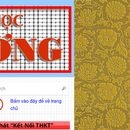
Bấm vào đây để về trang
chủ
 hát “Kết Nối THKT”