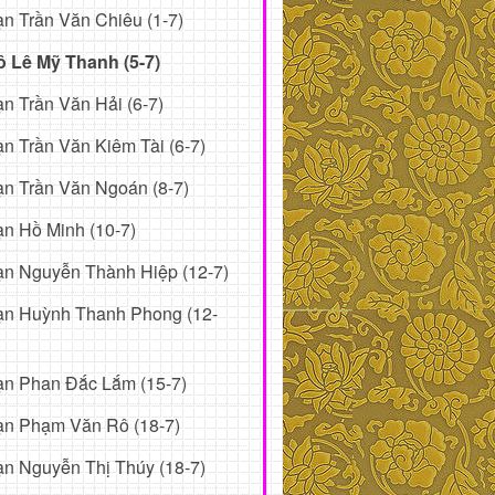
n Trần Văn Chiêu (1-7)
ô Lê Mỹ Thanh (5-7)
n Trần Văn Hải (6-7)
n Trần Văn Kiêm Tài (6-7)
n Trần Văn Ngoán (8-7)
n Hồ Minh (10-7)
n Nguyễn Thành Hiệp (12-7)
ạn Huỳnh Thanh Phong (12-
ạn Phan Đắc Lắm (15-7)
ạn Phạm Văn Rô (18-7)
n Nguyễn Thị Thúy (18-7)