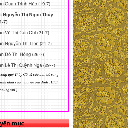
n Quan Trịnh Hảo (19-7)
ô Nguyễn Thị Ngọc Thủy
1-7)
n Vũ Thị Cúc Chi (21-7)
n Nguyễn Thị Liên (21-7)
n Đỗ Thị Hồng (26-7)
n Lê Thị Quỳnh Nga (29-7)
mong quý Thầy Cô và các bạn bổ sung
sinh nhật của mình để gia đình THKT
chung vui.)
yên mục