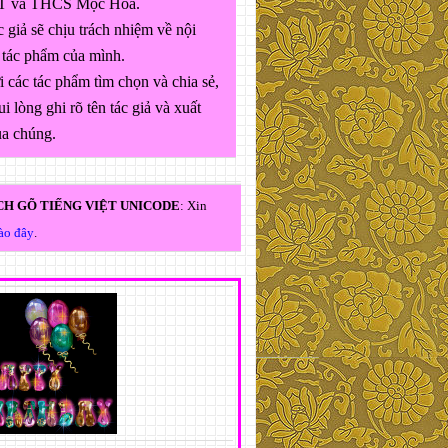
 và THCS Mộc Hóa.
 giả sẽ chịu trách nhiệm về nội
 tác phẩm của mình.
 các tác phẩm tìm chọn và chia sẻ,
ui lòng ghi rõ tên tác giả và xuất
ủa chúng.
H GÕ TIẾNG VIỆT UNICODE
: Xin
vào đây
.