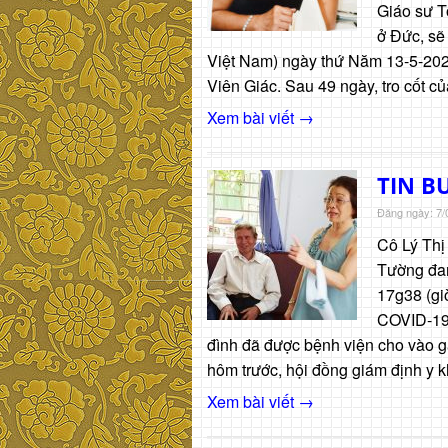
Giáo sư T
ở Đức, sẽ 
Việt Nam) ngày thứ Năm 13-5-2021.
Viên Giác. Sau 49 ngày, tro cốt 
Xem bài viết →
TIN BU
Đăng ngày: 7/
Cô Lý Thị
Tường đan
17g38 (gi
COVID-19.
đình đã được bệnh viện cho vào 
hôm trước, hội đồng giám định y
Xem bài viết →