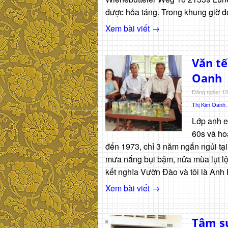
được hỏa táng. Trong khung giờ đ
Xem bài viết →
Văn tế
Oanh
Đăng ngày: 13
Thị Kim Oanh
Lớp anh em
60s và hoà
đến 1973, chỉ 3 năm ngắn ngủi tại
mưa nắng bụi bặm, nửa mùa lụt lội
kết nghĩa Vườn Đào và tôi là Anh 
Xem bài viết →
Tâm s