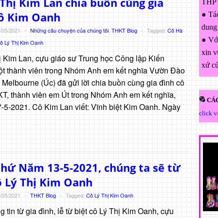
Thị Kim Lan chia buồn cùng gia
THPT
cô Kim Oanh
● Tác
dung
/05/2021
-
Những câu chuyện của chúng tôi
,
THKT Blog
-
Tagged:
Cô Hà
● Với
ô Lý Thị Kim Oanh
xin v
 Kim Lan, cựu giáo sư Trung học Công lập Kiến
xứ c
t thành viên trong Nhóm Anh em kết nghĩa Vườn Đào
 Melbourne (Úc) đã gửi lời chia buồn cùng gia đình cô
T, thành viên em Út trong Nhóm Anh em kết nghĩa,
CÁC
7-5-2021. Cô Kim Lan viết: Vĩnh biệt Kim Oanh. Ngày
click 
hứ Năm 13-5-2021, chúng ta sẽ từ
ô Lý Thị Kim Oanh
/05/2021
-
THKT Blog
-
Tagged:
Cô Lý Thị Kim Oanh
 tin từ gia đình, lễ từ biệt cô Lý Thị Kim Oanh, cựu