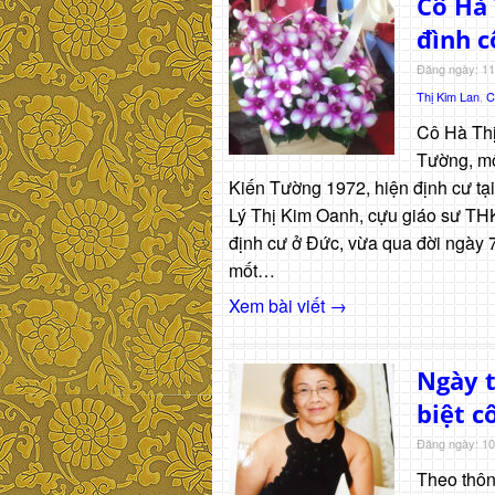
Cô Hà 
đình 
Đăng ngày: 11
Thị Kim Lan
,
C
Cô Hà Thị
Tường, mộ
Kiến Tường 1972, hiện định cư tại
Lý Thị Kim Oanh, cựu giáo sư THK
định cư ở Đức, vừa qua đời ngày 
mốt…
Xem bài viết →
Ngày t
biệt c
Đăng ngày: 10
Theo thông