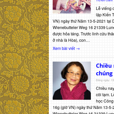
Lễ viếng 
lập Kiến T
VN) ngày thứ Năm 13-5-2021 tại
Wienebutteler Weg 16 21339 Lune
được hỏa táng. Trước linh cữu thâ
ở nhà là Hòa), con…
Xem bài viết →
Chiều 
chúng
Đăng ngày: 13
Chiều nay
cõi tạm. 
học Công l
16g (giờ VN) ngày thứ Năm 13-5-
Wienebutteler Weg 16 21339 Lune