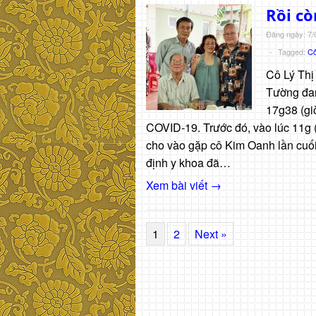
Rồi cò
Đăng ngày: 7/
-
Tagged:
Cô
Cô Lý Thị
Tường đan
17g38 (gi
COVID-19. Trước đó, vào lúc 11g (
cho vào gặp cô Kim Oanh lần cuố
định y khoa đã…
Xem bài viết →
1
2
Next »