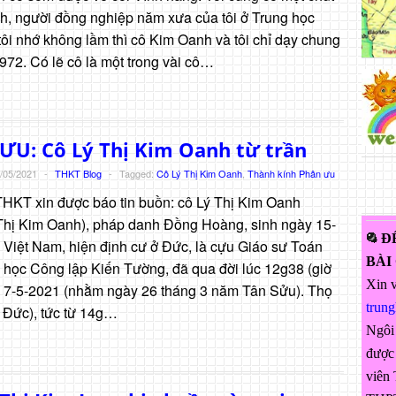
h, người đồng nghiệp năm xưa của tôi ở Trung học
ôi nhớ không lầm thì cô Kim Oanh và tôi chỉ dạy chung
972. Có lẽ cô là một trong vài cô…
ƯU: Cô Lý Thị Kim Oanh từ trần
/05/2021
-
THKT Blog
-
Tagged:
Cô Lý Thị Kim Oanh
,
Thành kính Phân ưu
THKT xin được báo tin buồn: cô Lý Thị Kim Oanh
hị Kim Oanh), pháp danh Đồng Hoàng, sinh ngày 15-
Đ
i Việt Nam, hiện định cư ở Đức, là cựu Giáo sư Toán
BÀI
 học Công lập Kiến Tường, đã qua đời lúc 12g38 (giờ
Xin v
y 7-5-2021 (nhằm ngày 26 tháng 3 năm Tân Sửu). Thọ
trun
iờ Đức), tức từ 14g…
Ngôi
được 
viên 