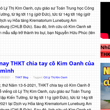
cô Lý Thị Kim Oanh, cựu giáo sư Toán Trung học Công
ường, từ 9g tới 11g (giờ Đức), tức từ 14g tới 16g (giờ
 Dịch vụ Hỏa táng Krematorium Luneburg Am
burg (CHLB Đức). Sau đó, linh cữu cô Kim Oanh sẽ
n mẫu sắp trở thành tro bụi, bạn Nguyễn Hữu Phúc (tên
Nhữ
THK
nay THKT chia tay cô Kim Oanh của
 mình
/05/2021
-
THKT Blog
-
Tagged:
Cô Lý Thị Kim Oanh
, thứ Năm 13-5-2021, THKT chia tay cô Kim Oanh ở
Lễ viếng cô Lý Thị Kim Oanh, cựu giáo sư Toán Trung
ập Kiến Tường, từ 9g tới 11g (giờ Đức), tức từ 14g tới
2021 tại Dịch vụ Hỏa táng Krematorium Luneburg Am
burg (CHLB Đức). Sau đó, linh cữu cô Kim Oanh sẽ