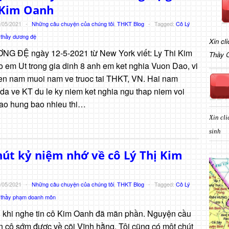
 Kim Oanh
/05/2021
-
Những câu chuyện của chúng tôi
,
THKT Blog
-
Tagged:
Cô Lý
,
thầy dương đệ
Xin cl
G ĐỆ ngày 12-5-2021 từ New York viết: Ly Thi Kim
Thầy 
o em Ut trong gia dinh 8 anh em ket nghia Vuon Dao, vi
tren nam muoi nam ve truoc tai THKT, VN. Hai nam
da ve KT du le ky niem ket nghia ngu thap niem voi
 hao hung bao nhieu thi…
Xin cli
sinh
út kỷ niệm nhớ về cô Lý Thị Kim
/05/2021
-
Những câu chuyện của chúng tôi
,
THKT Blog
-
Tagged:
Cô Lý
,
thầy phạm doanh môn
 khi nghe tin cô Kim Oanh đã mãn phần. Nguyện cầu
 cô sớm được về cõi Vĩnh hằng. Tôi cũng có một chút