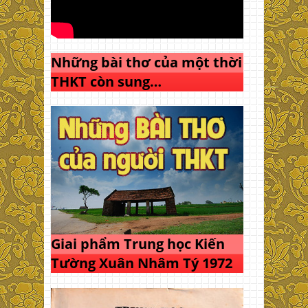
Những bài thơ của một thời
THKT còn sung…
Giai phẩm Trung học Kiến
Tường Xuân Nhâm Tý 1972