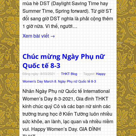
mùa hè DST (Daylight Saving Time hay
Summer Time, Spring forward). Từ giờ ST
đổi sang giờ DST nghĩa là phải cộng thêm
1 giờ nữa. Vì thế, người…
Xem bài viết →
Chúc mừng Ngày Phụ nữ
Quốc tế 8-3
Đăng ngày: 8/03/2021
-
THKT Blog
-
Tagged:
Happy
Women's Day March 8
,
Ngày Phụ nữ Quốc tế 8-3
Nhân Ngày Phụ nữ Quốc tế International
Women’s Day 8-3-2021, Gia đình THKT
kính chúc quý Cô và các bạn nữ sinh các
trường trung học ở Kiến Tường luôn nhiều
sức khỏe, an lành, lạc quan và nhiều niềm
vui. Happy Women’s Day. GIA ĐÌNH