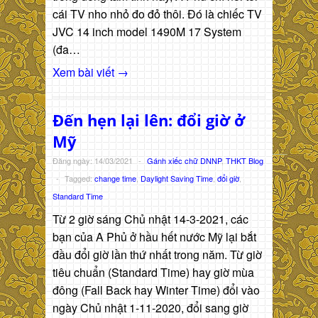
cái TV nho nhỏ đo đỏ thôi. Đó là chiếc TV
JVC 14 inch model 1490M 17 System
(đa…
Xem bài viết →
Đến hẹn lại lên: đổi giờ ở
Mỹ
Đăng ngày: 14/03/2021
-
Gánh xiếc chữ DNNP
,
THKT Blog
-
Tagged:
change time
,
Daylight Saving Time
,
đổi giờ
,
Standard Time
Từ 2 giờ sáng Chủ nhật 14-3-2021, các
bạn của A Phủ ở hầu hết nước Mỹ lại bắt
đầu đổi giờ lần thứ nhất trong năm. Từ giờ
tiêu chuẩn (Standard Time) hay giờ mùa
đông (Fall Back hay Winter Time) đổi vào
ngày Chủ nhật 1-11-2020, đổi sang giờ