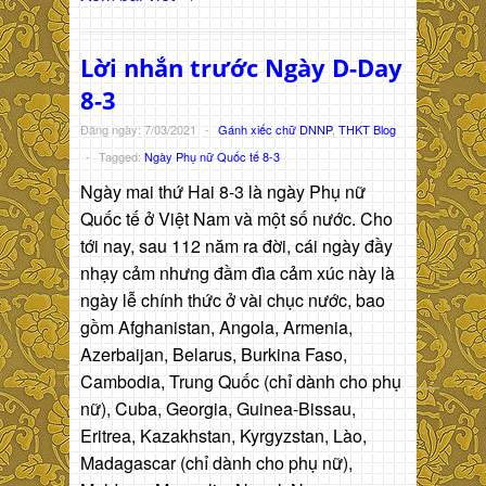
Lời nhắn trước Ngày D-Day
8-3
Đăng ngày: 7/03/2021
-
Gánh xiếc chữ DNNP
,
THKT Blog
-
Tagged:
Ngày Phụ nữ Quốc tế 8-3
Ngày mai thứ Hai 8-3 là ngày Phụ nữ
Quốc tế ở Việt Nam và một số nước. Cho
tới nay, sau 112 năm ra đời, cái ngày đầy
nhạy cảm nhưng đầm đìa cảm xúc này là
ngày lễ chính thức ở vài chục nước, bao
gồm Afghanistan, Angola, Armenia,
Azerbaijan, Belarus, Burkina Faso,
Cambodia, Trung Quốc (chỉ dành cho phụ
nữ), Cuba, Georgia, Guinea-Bissau,
Eritrea, Kazakhstan, Kyrgyzstan, Lào,
Madagascar (chỉ dành cho phụ nữ),