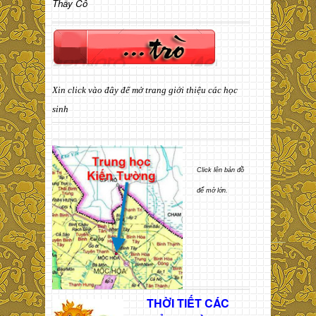
Thầy Cô
Xin click vào đây để mở trang giới thiệu các học
sinh
Click lên bản đồ
để mở lớn.
THỜI TIẾT CÁC