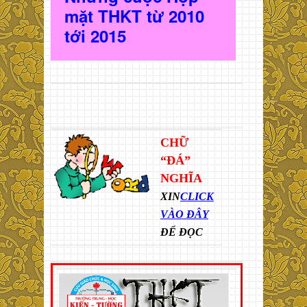
mặt THKT t
ừ 2010
t
ới 2015
CHỮ
“ĐÁ”
NGHĨA
XIN
CLICK
VÀO ĐÂY
ĐỂ ĐỌC