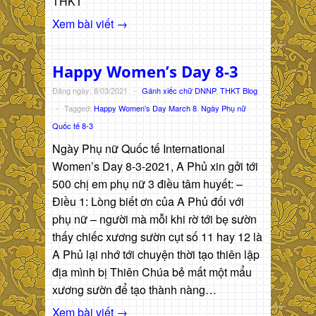
THKT
Xem bài viết →
Happy Women’s Day 8-3
Đăng ngày: 8/03/2021
-
Gánh xiếc chữ DNNP
,
THKT Blog
-
Tagged:
Happy Women's Day March 8
,
Ngày Phụ nữ
Quốc tế 8-3
Ngày Phụ nữ Quốc tế International
Women’s Day 8-3-2021, A Phủ xin gởi tới
500 chị em phụ nữ 3 điều tâm huyết: –
Điều 1: Lòng biết ơn của A Phủ đối với
phụ nữ – người mà mỗi khi rờ tới bẹ sườn
thấy chiếc xương sườn cụt số 11 hay 12 là
A Phủ lại nhớ tới chuyện thời tạo thiên lập
địa mình bị Thiên Chúa bẻ mất một mẩu
xương sườn để tạo thành nàng…
Xem bài viết →