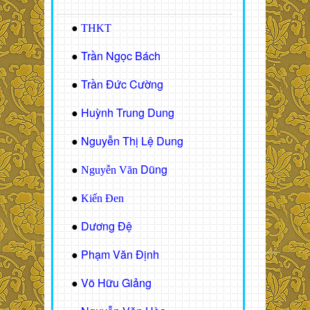
●
THKT
Trần Ngọc Bách
●
Trần Đức Cường
●
Huỳnh Trung Dung
●
Nguyễn Thị Lệ Dung
●
Dũng
●
Nguyễn Văn
●
Kiến Đen
Dương Đệ
●
Phạm Văn Định
●
Võ Hữu Giảng
●