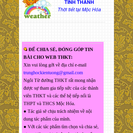
TỈNH THÀNH
Thời tiết tại Mộc Hóa
ĐỂ CHIA SẺ, ĐÓNG GÓP TIN
BÀI CHO WEB THKT:
Xin vui lòng gởi về địa chỉ e-mail
trunghockientuong@gmail.com
Ngôi Từ đường THKT rất mong nhận
được sự tham gia tiếp sức của các thành
viên THKT và các thế hệ tiếp nối là
THPT và THCS Mộc Hóa.
● Tác giả sẽ chịu trách nhiệm về nội
dung tác phẩm của mình.
● Với các tác phẩm tìm chọn và chia sẻ,