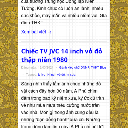
của trường Trung học Công lập Kiến
Tường. Kính chúc cô luôn an lành, nhiều
sức khỏe, may mắn và nhiều niềm vui. Gia
đình THKT
Xem bài viết →
Chiếc TV JVC 14 inch vỏ đỏ
thập niên 1980
Đăng ngày: 18/03/2021
-
Gánh xiếc chữ DNNP
,
THKT Blog
-
Tagged:
tv jvc 14 inch vỏ đỏ
,
tv xưa
Sáng nhìn thấy tấm ảnh chụp những đồ
vật cách đây hơn 30 năm, A Phủ chìm
đắm trong bao kỷ niệm xưa, ký ức cũ tràn
về như mùa mưa triều cường nước tràn
vào nhà. Món gì trong ảnh cũng đều là
những “bạn đồng hành” xưa cũ. Nhưng
trong dòng tâm tình này, A Phủ chỉ nói tới