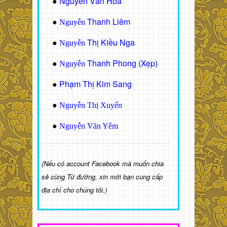
Nguyễn Văn Hòa
●
Thanh Liêm
●
Nguyễn
Thị Kiều Nga
●
Nguyễn
Thanh Phong (Xẹp)
●
Nguyễn
Phạm Thị Kim Sang
●
●
Nguyễn Thị Xuyến
●
Nguyễn Văn Yêm
(Nếu có account Facebook mà muốn chia
sẻ cùng Từ đường, xin mời bạn cung cấp
địa chỉ cho chúng tôi.)