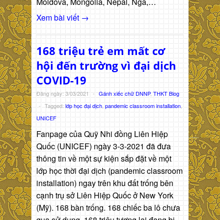
Moldova, Mongolia, Nepal, Nga,…
Xem bài viết →
168 triệu trẻ em mất cơ
hội đến trường vì đại dịch
COVID-19
Đăng ngày: 3/03/2021
-
Gánh xiếc chữ DNNP
,
THKT Blog
-
Tagged:
lớp học đại dịch
,
pandemic classroom installation
,
UNICEF
Fanpage của Quỹ Nhi đồng Liên Hiệp
Quốc (UNICEF) ngày 3-3-2021 đã đưa
thông tin về một sự kiện sắp đặt về một
lớp học thời đại dịch (pandemic classroom
installation) ngay trên khu đất trống bên
cạnh trụ sở Liên Hiệp Quốc ở New York
(Mỹ). 168 bàn trống. 168 chiếc ba lô chưa
qua sử dụng. 168 triệu tương lai đang bị