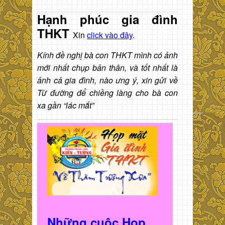
Hạnh phúc gia đình
THKT
Xin
click vào đây
.
Kính đề nghị bà con THKT mình có ảnh
mới nhất chụp bản thân, và tốt nhất là
ảnh cả gia đình, nào ưng ý, xin gửi về
Từ đường để chiềng làng cho bà con
xa gần “lác mắt”
Những cuộc Họp