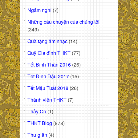
Ngẫm nghĩ
(7)
Những câu chuyện của chúng tôi
(349)
Quà tặng âm nhạc
(14)
Quỹ Gia đình THKT
(77)
Tết Bính Thân 2016
(26)
Tết Đinh Dậu 2017
(15)
Tết Mậu Tuất 2018
(26)
Thành viên THKT
(7)
Thầy Cô
(1)
THKT Blog
(878)
Thư giãn
(4)