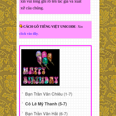
xin vui lòng ghi rõ tên tác giả và xuất
xứ của chúng.
CÁCH GÕ TIẾNG VIỆT UNICODE
: Xin
click vào đây
.
Bạn Trần Văn Chiêu (1-7)
Cô Lê Mỹ Thanh (5-7)
Bạn Trần Văn Hải (6-7)