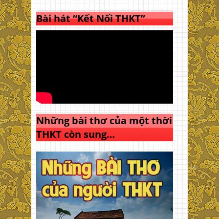
Bài hát “Kết Nối THKT”
Những bài thơ của một thời
THKT còn sung…