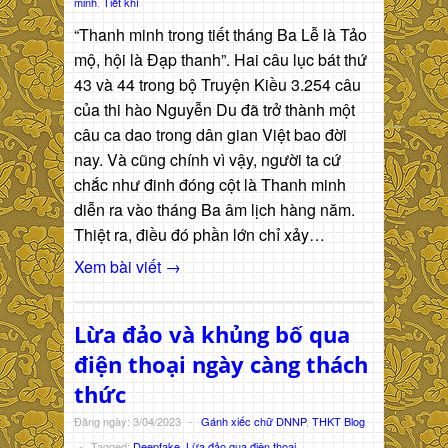
minh
,
Tiết khí
“Thanh minh trong tiết tháng Ba Lễ là Tảo
mộ, hội là Đạp thanh”. Hai câu lục bát thứ
43 và 44 trong bộ Truyện Kiều 3.254 câu
của thi hào Nguyễn Du đã trở thành một
câu ca dao trong dân gian Việt bao đời
nay. Và cũng chính vì vậy, người ta cứ
chắc như đinh đóng cột là Thanh minh
diễn ra vào tháng Ba âm lịch hàng năm.
Thiệt ra, điều đó phần lớn chỉ xảy…
Xem bài viết →
Lừa đảo và khủng bố qua
điện thoại ngày càng thách
thức
Đăng ngày: 3/04/2023
-
Gánh xiếc chữ DNNP
,
THKT Blog
-
Tagged:
Deepfake
,
Lừa đảo qua điện thoại