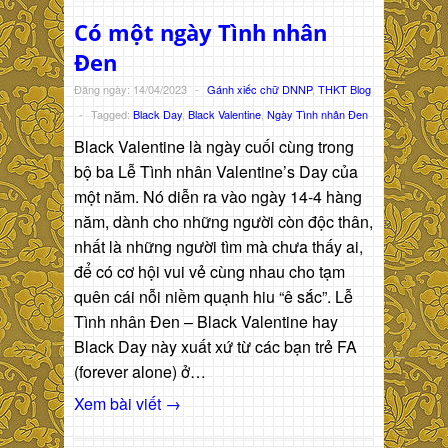
Có một ngày Tình nhân
Đen
Đăng ngày: 14/04/2023
-
Gánh xiếc chữ DNNP
,
THKT Blog
-
Tagged:
Black Day
,
Black Valentine
,
Ngày Tình nhân Đen
Black Valentine là ngày cuối cùng trong
bộ ba Lễ Tình nhân Valentine’s Day của
một năm. Nó diễn ra vào ngày 14-4 hàng
năm, dành cho những người còn độc thân,
nhất là những người tìm mà chưa thấy ai,
để có cơ hội vui vẻ cùng nhau cho tạm
quên cái nỗi niềm quạnh hiu “ê sắc”. Lễ
Tình nhân Đen – Black Valentine hay
Black Day này xuất xứ từ các bạn trẻ FA
(forever alone) ở…
Xem bài viết →