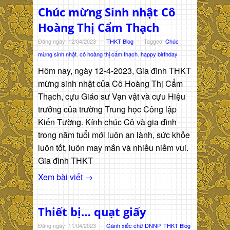
Chúc mừng Sinh nhật Cô
Hoàng Thị Cẩm Thạch
Đăng ngày: 12/04/2023
-
THKT Blog
-
Tagged:
Chúc
mừng sinh nhật
,
cô hoàng thị cẩm thạch
,
happy birthday
Hôm nay, ngày 12-4-2023, Gia đình THKT
mừng sinh nhật của Cô Hoàng Thị Cẩm
Thạch, cựu Giáo sư Vạn vật và cựu Hiệu
trưởng của trường Trung học Công lập
Kiến Tường. Kính chúc Cô và gia đình
trong năm tuổi mới luôn an lành, sức khỏe
luôn tốt, luôn may mắn và nhiều niềm vui.
Gia đình THKT
Xem bài viết →
Thiết bị… quạt giấy
Đăng ngày: 11/04/2023
-
Gánh xiếc chữ DNNP
,
THKT Blog