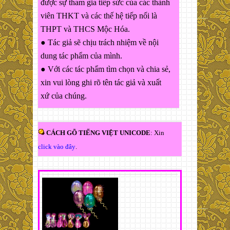
được sự tham gia tiếp sức của các thành
viên THKT và các thế hệ tiếp nối là
THPT và THCS Mộc Hóa.
● Tác giả sẽ chịu trách nhiệm về nội
dung tác phẩm của mình.
● Với các tác phẩm tìm chọn và chia sẻ,
xin vui lòng ghi rõ tên tác giả và xuất
xứ của chúng.
CÁCH GÕ TIẾNG VIỆT UNICODE
: Xin
click vào đây
.