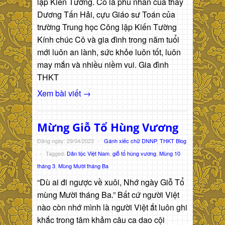
lập Kiến Tường. Cô là phu nhân của thầy
Dương Tấn Hải, cựu Giáo sư Toán của
trường Trung học Công lập Kiến Tường
Kính chúc Cô và gia đình trong năm tuổi
mới luôn an lành, sức khỏe luôn tốt, luôn
may mắn và nhiều niềm vui. Gia đình
THKT
Xem bài viết →
Mừng Giỗ Tổ Hùng Vương
Đăng ngày: 29/04/2023
-
Gánh xiếc chữ DNNP
,
THKT Blog
-
Tagged:
Dân tộc Việt Nam
,
giỗ tổ hùng vương
,
Mùng 10
tháng 3
,
Mùng Mười tháng Ba
“Dù ai đi ngược về xuôi, Nhớ ngày Giỗ Tổ
mùng Mười tháng Ba.” Bất cứ người Việt
nào còn nhớ mình là người Việt ắt luôn ghi
khắc trong tâm khảm câu ca dao cội