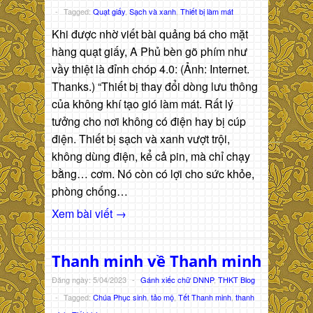
-
Tagged:
Quạt giấy
,
Sạch và xanh
,
Thiết bị làm mát
Khi được nhờ viết bài quảng bá cho mặt
hàng quạt giấy, A Phủ bèn gõ phím như
vầy thiệt là đỉnh chóp 4.0: (Ảnh: Internet.
Thanks.) “Thiết bị thay đổi dòng lưu thông
của không khí tạo gió làm mát. Rất lý
tưởng cho nơi không có điện hay bị cúp
điện. Thiết bị sạch và xanh vượt trội,
không dùng điện, kể cả pin, mà chỉ chạy
bằng… cơm. Nó còn có lợi cho sức khỏe,
phòng chống…
Xem bài viết →
Thanh minh về Thanh minh
Đăng ngày: 5/04/2023
-
Gánh xiếc chữ DNNP
,
THKT Blog
-
Tagged:
Chúa Phục sinh
,
tảo mộ
,
Tết Thanh minh
,
thanh