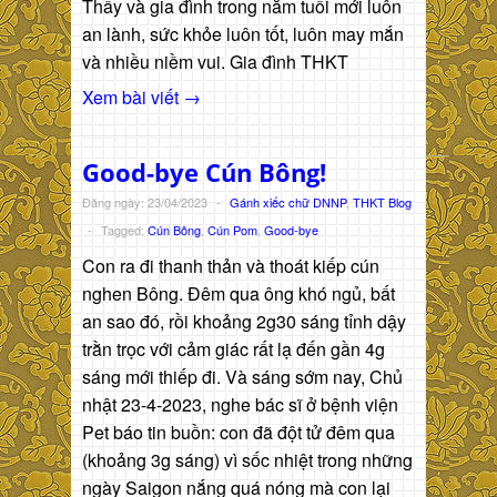
Thầy và gia đình trong năm tuổi mới luôn
an lành, sức khỏe luôn tốt, luôn may mắn
và nhiều niềm vui. Gia đình THKT
Xem bài viết →
Good-bye Cún Bông!
Đăng ngày: 23/04/2023
-
Gánh xiếc chữ DNNP
,
THKT Blog
-
Tagged:
Cún Bông
,
Cún Pom
,
Good-bye
Con ra đi thanh thản và thoát kiếp cún
nghen Bông. Đêm qua ông khó ngủ, bất
an sao đó, rồi khoảng 2g30 sáng tỉnh dậy
trằn trọc với cảm giác rất lạ đến gần 4g
sáng mới thiếp đi. Và sáng sớm nay, Chủ
nhật 23-4-2023, nghe bác sĩ ở bệnh viện
Pet báo tin buồn: con đã đột tử đêm qua
(khoảng 3g sáng) vì sốc nhiệt trong những
ngày Saigon nắng quá nóng mà con lại