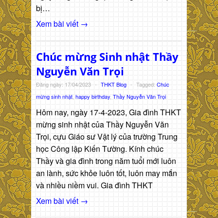
bị…
Xem bài viết →
Chúc mừng Sinh nhật Thầy
Nguyễn Văn Trọi
Đăng ngày: 17/04/2023
-
THKT Blog
-
Tagged:
Chúc
mừng sinh nhật
,
happy birthday
,
Thầy Nguyễn Văn Trọi
Hôm nay, ngày 17-4-2023, Gia đình THKT
mừng sinh nhật của Thầy Nguyễn Văn
Trọi, cựu Giáo sư Vật lý của trường Trung
học Công lập Kiến Tường. Kính chúc
Thầy và gia đình trong năm tuổi mới luôn
an lành, sức khỏe luôn tốt, luôn may mắn
và nhiều niềm vui. Gia đình THKT
Xem bài viết →