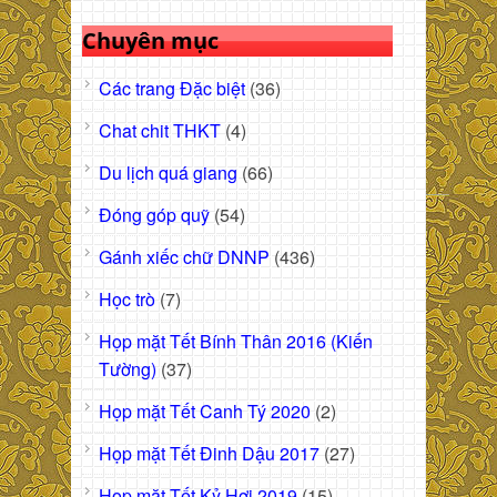
Chuyên mục
Các trang Đặc biệt
(36)
Chat chit THKT
(4)
Du lịch quá giang
(66)
Đóng góp quỹ
(54)
Gánh xiếc chữ DNNP
(436)
Học trò
(7)
Họp mặt Tết Bính Thân 2016 (Kiến
Tường)
(37)
Họp mặt Tết Canh Tý 2020
(2)
Họp mặt Tết Đinh Dậu 2017
(27)
Họp mặt Tết Kỷ Hợi 2019
(15)