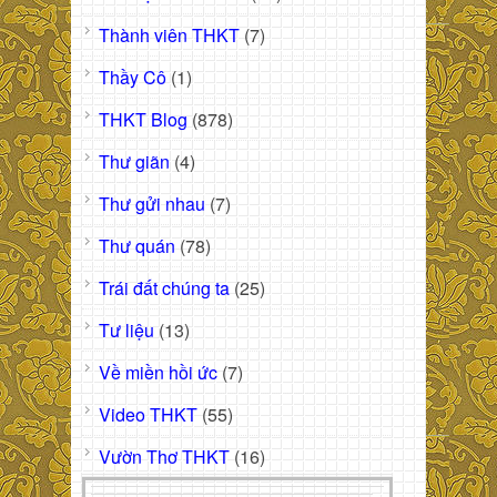
Thành viên THKT
(7)
Thầy Cô
(1)
THKT Blog
(878)
Thư giãn
(4)
Thư gửi nhau
(7)
Thư quán
(78)
Trái đất chúng ta
(25)
Tư liệu
(13)
Về miền hồi ức
(7)
Video THKT
(55)
Vườn Thơ THKT
(16)