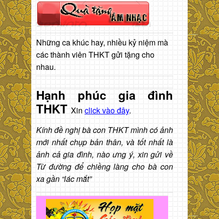
Những ca khúc hay, nhiều kỷ niệm mà
các thành viên THKT gửi tặng cho
nhau.
Hạnh phúc gia đình
THKT
Xin
click vào đây
.
Kính đề nghị bà con THKT mình có ảnh
mới nhất chụp bản thân, và tốt nhất là
ảnh cả gia đình, nào ưng ý, xin gửi về
Từ đường để chiềng làng cho bà con
xa gần “lác mắt”