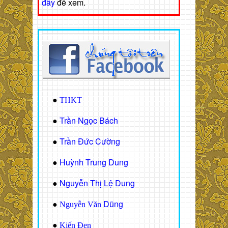
đây
để xem.
●
THKT
Trần Ngọc Bách
●
Trần Đức Cường
●
Huỳnh Trung Dung
●
Nguyễn Thị Lệ Dung
●
Dũng
●
Nguyễn Văn
●
Kiến Đen