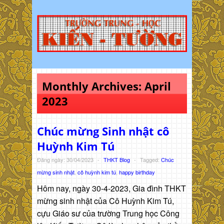
Monthly Archives:
April
2023
Chúc mừng Sinh nhật cô
Huỳnh Kim Tú
Đăng ngày: 30/04/2023
-
THKT Blog
-
Tagged:
Chúc
mừng sinh nhật
,
cô huỳnh kim tú
,
happy birthday
Hôm nay, ngày 30-4-2023, Gia đình THKT
mừng sinh nhật của Cô Huỳnh Kim Tú,
cựu Giáo sư của trường Trung học Công