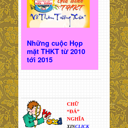
Những cuộc Họp
mặt THKT t
ừ 2010
t
ới 2015
CHỮ
“ĐÁ”
NGHĨA
XIN
CLICK