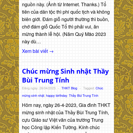
nguồn này. (Ảnh từ Internet. Thanks.) Tổ
tiên của dân tộc thì phi quốc tịch và không
biên giới. Đám giỗ người thường thì buồn,
chớ đám giỗ Quốc Tổ thì phải vui, ăn
mừng thành lễ hội. (Năm Quý Mão 2023
này dù…
Xem bài viết →
Chúc mừng Sinh nhật Thầy
Bùi Trung Tính
Đăng ngày: 26/04/2023
-
THKT Blog
-
Tagged:
Chúc
mừng sinh nhật
,
happy birthday
,
Thầy Bùi Trung Tính
Hôm nay, ngày 26-4-2023, Gia đình THKT
mừng sinh nhật của Thầy Bùi Trung Tính,
cựu Giáo sư Việt văn của trường Trung
học Công lập Kiến Tường. Kính chúc