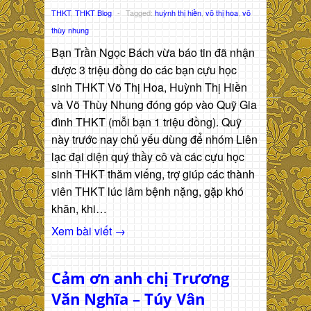
THKT
,
THKT Blog
-
Tagged:
huỳnh thị hiền
,
võ thị hoa
,
võ
thùy nhung
Bạn Trần Ngọc Bách vừa báo tin đã nhận
được 3 triệu đồng do các bạn cựu học
sinh THKT Võ Thị Hoa, Huỳnh Thị Hiền
và Võ Thùy Nhung đóng góp vào Quỹ Gia
đình THKT (mỗi bạn 1 triệu đồng). Quỹ
này trước nay chủ yếu dùng để nhóm Liên
lạc đại diện quý thầy cô và các cựu học
sinh THKT thăm viếng, trợ giúp các thành
viên THKT lúc lâm bệnh nặng, gặp khó
khăn, khi…
Xem bài viết →
Cảm ơn anh chị Trương
Văn Nghĩa – Túy Vân