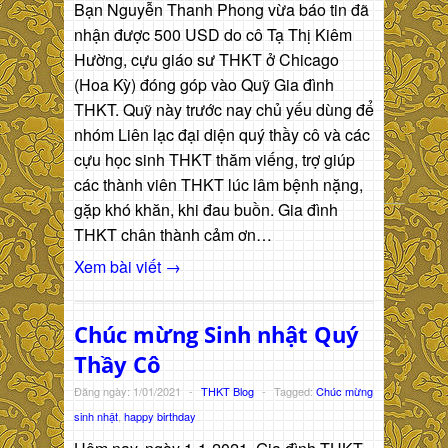
Bạn Nguyễn Thanh Phong vừa báo tin đã
nhận được 500 USD do cô Tạ Thị Kiêm
Hường, cựu giáo sư THKT ở Chicago
(Hoa Kỳ) đóng góp vào Quỹ Gia đình
THKT. Quỹ này trước nay chủ yếu dùng để
nhóm Liên lạc đại diện quý thầy cô và các
cựu học sinh THKT thăm viếng, trợ giúp
các thành viên THKT lúc lâm bệnh nặng,
gặp khó khăn, khi đau buồn. Gia đình
THKT chân thành cảm ơn…
Xem bài viết →
Chúc mừng Sinh nhật Quý
Thầy Cô
Đăng ngày: 1/01/2021
-
THKT Blog
-
Tagged:
Chúc mừng
sinh nhật
,
happy birthday