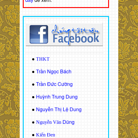
●
THKT
Trần Ngọc Bách
●
Trần Đức Cường
●
Huỳnh Trung Dung
●
Nguyễn Thị Lệ Dung
●
Dũng
●
Nguyễn Văn
●
Kiến Đen