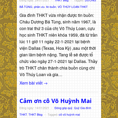
BÁ TÙNG
,
phân ưu
,
tin buồn
,
VÕ THÚY LOAN THKT
Gia đình THKT vừa nhận được tin buồn:
Cháu Dương Bá Tùng, sinh năm 1967, là
con trai thứ 3 của chị Võ Thúy Loan, cựu
học sinh THKT niên khóa 1959, đã từ trần
lúc 11 giờ 11 ngày 22-1-2021 tại bệnh
viện Dallas (Texas, Hoa Kỳ) ,sau một thời
gian lâm bệnh nặng. Tang lễ sẽ được tổ
chức vào ngày 27-1-2021 tại Dallas. Thầy
trò THKT chân thành chia buồn cùng chi
Võ Thúy Loan và gia…
Xem bài viết →
Cảm ơn cô Võ Huỳnh Mai
Đăng ngày: 14/01/2021
-
Đóng góp quỹ
,
Quỹ Gia đình
THKT
,
THKT Blog
-
Tagged:
cô võ huỳnh mai