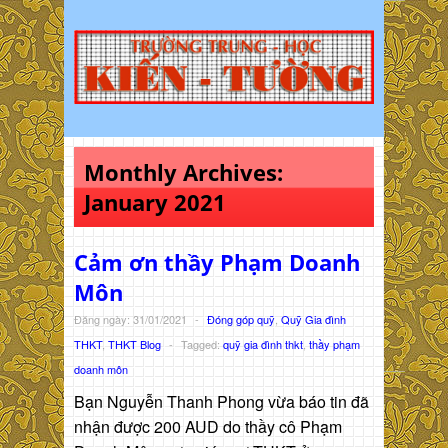
Monthly Archives:
January 2021
Cảm ơn thầy Phạm Doanh
Môn
Đăng ngày: 31/01/2021
-
Đóng góp quỹ
,
Quỹ Gia đình
THKT
,
THKT Blog
-
Tagged:
quỹ gia đình thkt
,
thầy phạm
doanh môn
Bạn Nguyễn Thanh Phong vừa báo tin đã
nhận được 200 AUD do thầy cô Phạm