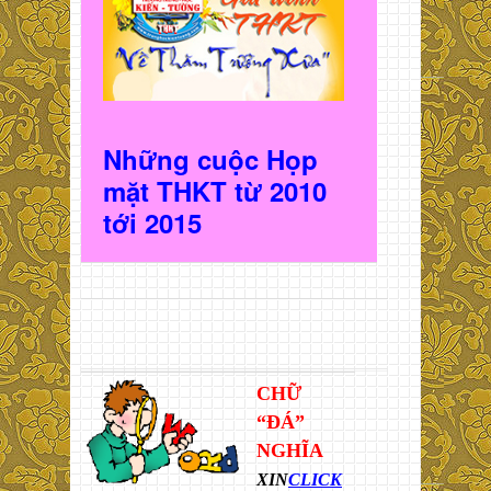
Những cuộc Họp
mặt THKT t
ừ 2010
t
ới 2015
CHỮ
“ĐÁ”
NGHĨA
XIN
CLICK