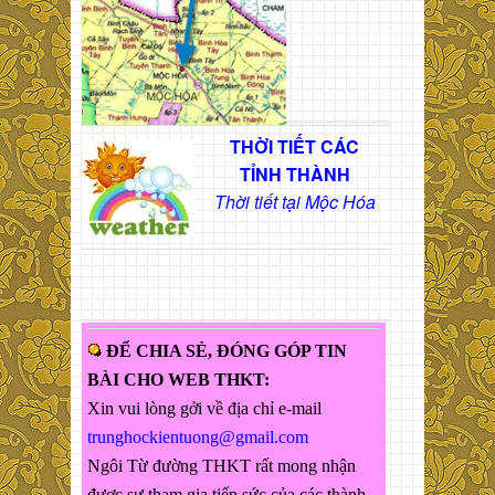
THỜI TIẾT CÁC
TỈNH THÀNH
Thời tiết tại Mộc Hóa
ĐỂ CHIA SẺ, ĐÓNG GÓP TIN
BÀI CHO WEB THKT:
Xin vui lòng gởi về địa chỉ e-mail
trunghockientuong@gmail.com
Ngôi Từ đường THKT rất mong nhận
được sự tham gia tiếp sức của các thành