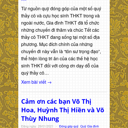
Từ nguồn quỹ đóng góp của một số quý
thầy cô và cựu học sinh THKT trong và
ngoài nước, Gia đình THKT đã tổ chức
những chuyến đi thăm và chúc Tết các
thầy cô THKT đang sống tại một số địa
phương. Mục đích chính của những
chuyến đi này vẫn là “tôn sư trọng đạo”,
thể hiện lòng tri ân của các thế hệ học
sinh THKT đối với công ơn dạy dỗ của
quý thầy cô…
Xem bài viết →
Cảm ơn các bạn Võ Thị
Hoa, Huỳnh Thị Hiền và Võ
Thùy Nhung
Đăng ngày: 29/01/2021
-
Đóng góp quỹ
,
Quỹ Gia đình