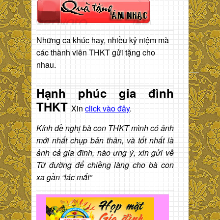
Những ca khúc hay, nhiều kỷ niệm mà
các thành viên THKT gửi tặng cho
nhau.
Hạnh phúc gia đình
THKT
Xin
click vào đây
.
Kính đề nghị bà con THKT mình có ảnh
mới nhất chụp bản thân, và tốt nhất là
ảnh cả gia đình, nào ưng ý, xin gửi về
Từ đường để chiềng làng cho bà con
xa gần “lác mắt”