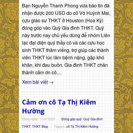
Bạn Nguyễn Thanh Phong vừa báo tin đã
nhận được 200 USD do cô Võ Huỳnh Mai,
cựu giáo sư THKT ở Houston (Hoa Kỳ)
đóng góp vào Quỹ Gia đình THKT. Quỹ
này trước nay chủ yếu dùng để nhóm Liên
lạc đại diện quý thầy cô và các cựu học
sinh THKT thăm viếng, trợ giúp các thành
viên THKT lúc lâm bệnh nặng, gặp khó
khăn, khi đau buồn. Gia đình THKT chân
thành cảm ơn cô…
Xem bài viết →
Cảm ơn cô Tạ Thị Kiêm
Hường
Đăng ngày: 11/01/2021
-
Đóng góp quỹ
,
Quỹ Gia đình
THKT
,
THKT Blog
-
Tagged:
cô Tạ Thị Kiêm Hường