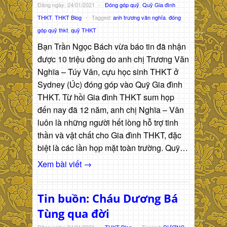
Đăng ngày: 24/01/2021
-
Đóng góp quỹ
,
Quỹ Gia đình
THKT
,
THKT Blog
-
Tagged:
anh trương văn nghĩa
,
đóng
góp quỹ thkt
,
quỹ THKT
Bạn Trần Ngọc Bách vừa báo tin đã nhận
được 10 triệu đồng do anh chị Trương Văn
Nghĩa – Túy Vân, cựu học sinh THKT ở
Sydney (Úc) đóng góp vào Quỹ Gia đình
THKT. Từ hồi Gia đình THKT sum họp
đến nay đã 12 năm, anh chị Nghĩa – Vân
luôn là những người hết lòng hỗ trợ tinh
thần và vật chất cho Gia đình THKT, đặc
biệt là các lần họp mặt toàn trường. Quỹ…
Xem bài viết →
Tin buồn: Cháu Dương Bá
Tùng qua đời
Đăng ngày: 24/01/2021
-
THKT Blog
-
Tagged:
DƯƠNG