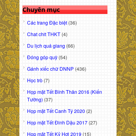
Chuyên mục
Các trang Đặc biệt
(36)
Chat chit THKT
(4)
Du lịch quá giang
(66)
Đóng góp quỹ
(54)
Gánh xiếc chữ DNNP
(436)
Học trò
(7)
Họp mặt Tết Bính Thân 2016 (Kiến
Tường)
(37)
Họp mặt Tết Canh Tý 2020
(2)
Họp mặt Tết Đinh Dậu 2017
(27)
Họp mặt Tết Kỷ Hợi 2019
(15)