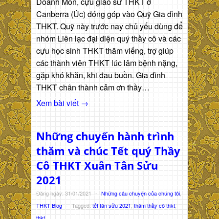
Doanh Môn, cựu giáo sư THKT ở
Canberra (Úc) đóng góp vào Quỹ Gia đình
THKT. Quỹ này trước nay chủ yếu dùng để
nhóm Liên lạc đại diện quý thầy cô và các
cựu học sinh THKT thăm viếng, trợ giúp
các thành viên THKT lúc lâm bệnh nặng,
gặp khó khăn, khi đau buồn. Gia đình
THKT chân thành cảm ơn thầy…
Xem bài viết →
Những chuyến hành trình
thăm và chúc Tết quý Thầy
Cô THKT Xuân Tân Sửu
2021
Đăng ngày: 31/01/2021
-
Những câu chuyện của chúng tôi
,
THKT Blog
-
Tagged:
tết tân sửu 2021
,
thăm thầy cô thkt
,
thkt