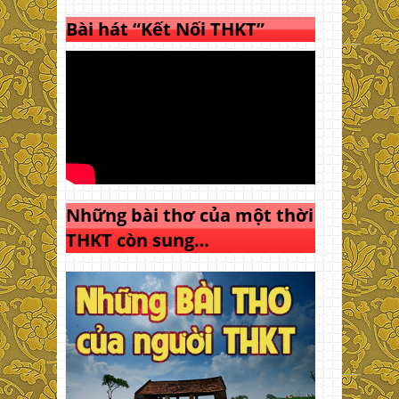
Bài hát “Kết Nối THKT”
Những bài thơ của một thời
THKT còn sung…