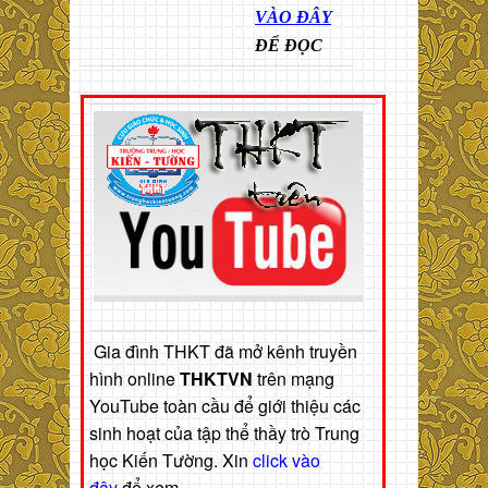
VÀO ĐÂY
ĐỂ ĐỌC
Gia đình THKT đã mở kênh truyền
hình online
THKTVN
trên mạng
YouTube toàn cầu để giới thiệu các
sinh hoạt của tập thể thầy trò Trung
học Kiến Tường. Xin
click vào
đây
để xem.