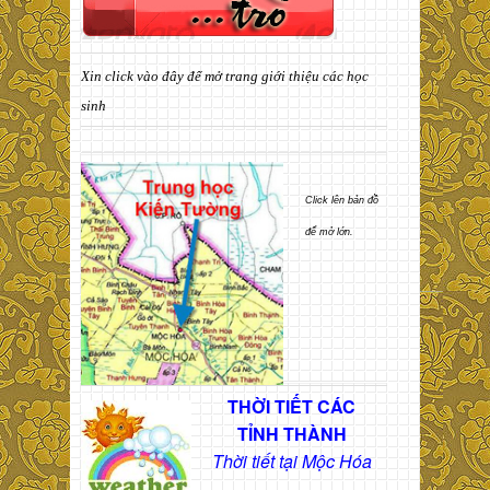
Xin click vào đây để mở trang giới thiệu các học
sinh
Click lên bản đồ
để mở lớn.
THỜI TIẾT CÁC
TỈNH THÀNH
Thời tiết tại Mộc Hóa