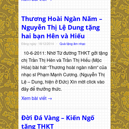
Thương Hoài Ngàn Năm –
Nguyễn Thị Lệ Dung tặng
hai bạn Hên và Hiếu
Đăng ngày: 18/12/2014
-
Quà tặng âm nhạc
10-6-2011: Nhờ Từ đường THKT gởi tặng
chị Trần Thị Hên và Trần Thị Hiếu (Mộc
Hóa) bài hát “Thương hoài ngàn năm” của
nhạc sĩ Phạm Mạnh Cương. (Nguyễn Thị
Lệ – Dung, hiện ở Đức) Xin mời click vào
đây để thưởng thức.
Xem bài viết →
Đời Đá Vàng – Kiến Ngố
tặng THKT