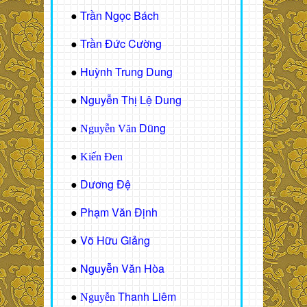
Trần Ngọc Bách
●
Trần Đức Cường
●
Huỳnh Trung Dung
●
Nguyễn Thị Lệ Dung
●
Dũng
●
Nguyễn Văn
●
Kiến Đen
Dương Đệ
●
Phạm Văn Định
●
Võ Hữu Giảng
●
Nguyễn Văn Hòa
●
Thanh Liêm
●
Nguyễn