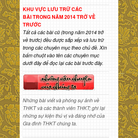
KHU VỰC LƯU TRỮ CÁC
BÀI
TRONG NĂM 2014 TRỞ VỀ
TRƯỚC
Tất cả các bài cũ (trong năm 2014 trở
về trước) đều được sắp xếp và lưu trữ
trong các chuyên mục theo chủ đề. Xin
bấm chuột vào tên các chuyên mục
dưới đây để đọc lại các bài trước đây.
Những bài viết và phóng sự ảnh về
THKT và các thành viên THKT; ghi lại
những sự kiện thú vị và đáng nhớ của
Gia đình THKT chúng ta.