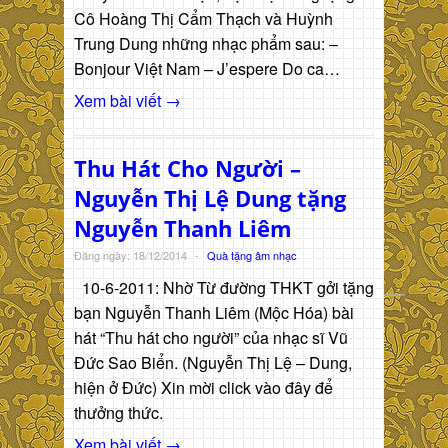
Cô Hoàng Thị Cẩm Thạch và Huỳnh
Trung Dung những nhạc phẩm sau: –
Bonjour Việt Nam – J’espere Do ca…
Xem bài viết →
Thu Hát Cho Người –
Nguyễn Thị Lệ Dung tặng
Nguyễn Thanh Liêm
Đăng ngày: 18/12/2014
-
Quà tặng âm nhạc
10-6-2011: Nhờ Từ đường THKT gởi tặng
bạn Nguyễn Thanh Liêm (Mộc Hóa) bài
hát “Thu hát cho người” của nhạc sĩ Vũ
Đức Sao Biển. (Nguyễn Thị Lệ – Dung,
hiện ở Đức) Xin mời click vào đây để
thưởng thức.
Xem bài viết →