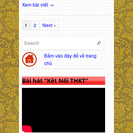
Xem bài viết →
1
2
Next »
Bấm vào đây để về trang
chủ
Bài hát “Kết Nối THKT”