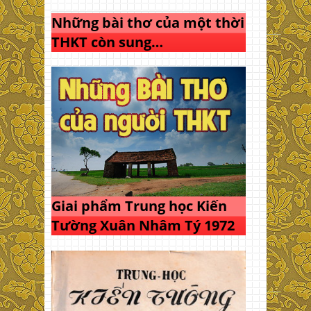
Những bài thơ của một thời
THKT còn sung…
Giai phẩm Trung học Kiến
Tường Xuân Nhâm Tý 1972