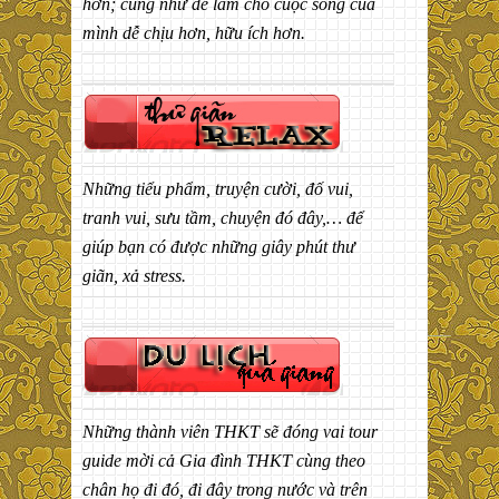
hơn; cũng như để làm cho cuộc sống của
mình dễ chịu hơn, hữu ích hơn.
Những tiểu phẩm, truyện cười, đố vui,
tranh vui, sưu tầm, chuyện đó đây,… để
giúp bạn có được những giây phút thư
giãn, xả stress.
Những thành viên THKT sẽ đóng vai tour
guide mời cả Gia đình THKT cùng theo
chân họ đi đó, đi đây trong nước và trên