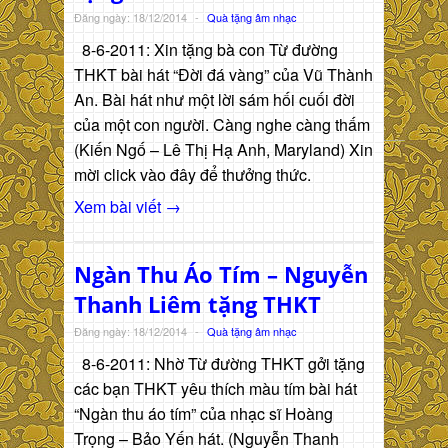
Đăng ngày: 18/12/2014
-
Quà tặng âm nhạc
8-6-2011: Xin tặng bà con Từ đường
THKT bài hát “Đời đá vàng” của Vũ Thành
An. Bài hát như một lời sám hối cuối đời
của một con người. Càng nghe càng thấm
(Kiến Ngố – Lê Thị Hạ Anh, Maryland) Xin
mời click vào đây để thưởng thức.
Xem bài viết →
Ngàn Thu Áo Tím – Nguyễn
Thanh Liêm tặng THKT
Đăng ngày: 18/12/2014
-
Quà tặng âm nhạc
8-6-2011: Nhờ Từ đường THKT gởi tặng
các bạn THKT yêu thích màu tím bài hát
“Ngàn thu áo tím” của nhạc sĩ Hoàng
Trọng – Bảo Yến hát. (Nguyễn Thanh