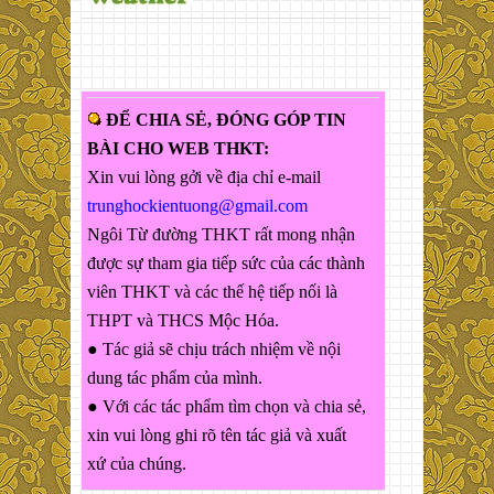
ĐỂ CHIA SẺ, ĐÓNG GÓP TIN
BÀI CHO WEB THKT:
Xin vui lòng gởi về địa chỉ e-mail
trunghockientuong@gmail.com
Ngôi Từ đường THKT rất mong nhận
được sự tham gia tiếp sức của các thành
viên THKT và các thế hệ tiếp nối là
THPT và THCS Mộc Hóa.
● Tác giả sẽ chịu trách nhiệm về nội
dung tác phẩm của mình.
● Với các tác phẩm tìm chọn và chia sẻ,
xin vui lòng ghi rõ tên tác giả và xuất
xứ của chúng.