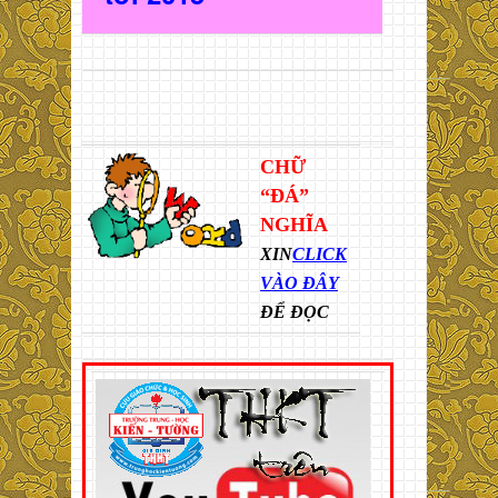
CHỮ
“ĐÁ”
NGHĨA
XIN
CLICK
VÀO ĐÂY
ĐỂ ĐỌC