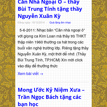
Căn Nhà Ngoại Ô – thầy
Bùi Trung Tính tặng thầy
Nguyễn Xuân Kỳ
Đăng ngày: 18/12/2014
-
Quà tặng âm nhạc
5-6-2011: Nhạc bản “Căn nhà ngoại ô”
với giọng ca Kim Loan mà thầy trò THKT
thập niên 1960 thường ca hát trong các
buổi văn nghệ trường lớp. Riêng tặng thầy
Nguyễn Xuân Kỳ, một thời để nhớ. (Thầy
Bùi Trung Tính, TP.HCM) Xin mời click
vào đây để thưởng thức
Xem bài viết →
Mong Ước Kỷ Niệm Xưa –
Trần Ngọc Bách tặng các
bạn học