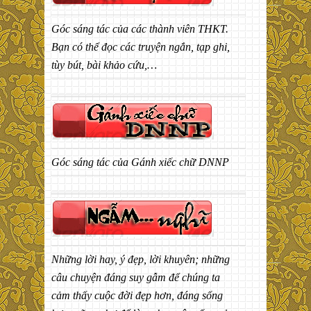
Góc sáng tác của các thành viên THKT.
Bạn có thể đọc các truyện ngắn, tạp ghi,
tùy bút, bài khảo cứu,…
Góc sáng tác của Gánh xiếc chữ DNNP
Những lời hay, ý đẹp, lời khuyên; những
câu chuyện đáng suy gẫm để chúng ta
cảm thấy cuộc đời đẹp hơn, đáng sống