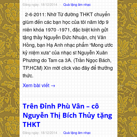
Đăng ngày: 18/12/2014
-
Quà tặng âm nhạc
2-6-2011: Nhờ Từ đường THKT chuyển
giùm đến các bạn học của tôi năm lớp 9
niên khóa 1970 -1971, đặc biệt kính gửi
tặng thầy Nguyễn Đức Nhuận, chị Vân
Hồng, bạn Hạ Anh nhạc phẩm “Mong ước
kỷ niệm xưa” của nhạc sĩ Nguyễn Xuân
Phương do Tam ca 3A. (Trần Ngọc Bách,
TP.HCM) Xin mời click vào đây để thưởng
thức.
Xem bài viết →
Trên Đỉnh Phù Vân – cô
Nguyễn Thị Bích Thủy tặng
THKT
Đăng ngày: 18/12/2014
-
Quà tặng âm nhạc