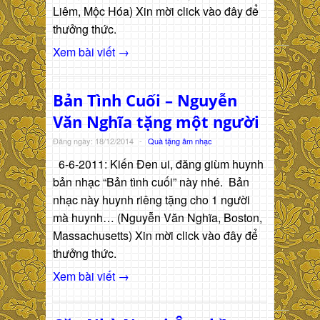
Liêm, Mộc Hóa) Xin mời click vào đây để
thưởng thức.
Xem bài viết →
Bản Tình Cuối – Nguyễn
Văn Nghĩa tặng một người
Đăng ngày: 18/12/2014
-
Quà tặng âm nhạc
6-6-2011: Kiến Đen ui, đăng giùm huynh
bản nhạc “Bản tình cuối” này nhé. Bản
nhạc này huynh riêng tặng cho 1 người
mà huynh… (Nguyễn Văn Nghĩa, Boston,
Massachusetts) Xin mời click vào đây để
thưởng thức.
Xem bài viết →