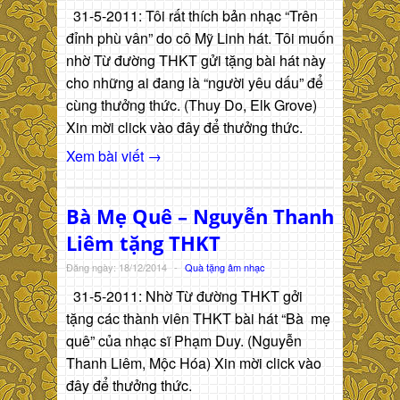
31-5-2011: Tôi rất thích bản nhạc “Trên
đỉnh phù vân” do cô Mỹ Linh hát. Tôi muốn
nhờ Từ đường THKT gửi tặng bài hát này
cho những ai đang là “người yêu dấu” để
cùng thưởng thức. (Thuy Do, Elk Grove)
Xin mời click vào đây để thưởng thức.
Xem bài viết →
Bà Mẹ Quê – Nguyễn Thanh
Liêm tặng THKT
Đăng ngày: 18/12/2014
-
Quà tặng âm nhạc
31-5-2011: Nhờ Từ đường THKT gởi
tặng các thành viên THKT bài hát “Bà mẹ
quê” của nhạc sĩ Phạm Duy. (Nguyễn
Thanh Liêm, Mộc Hóa) Xin mời click vào
đây để thưởng thức.