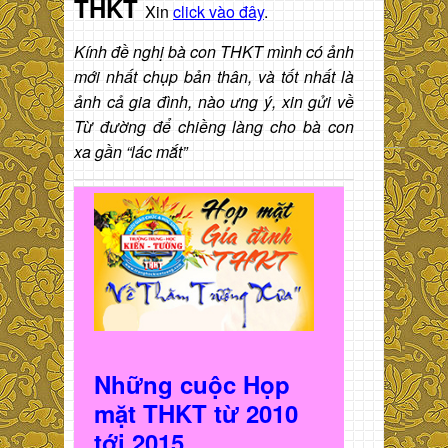
THKT
Xin
click vào đây
.
Kính đề nghị bà con THKT mình có ảnh
mới nhất chụp bản thân, và tốt nhất là
ảnh cả gia đình, nào ưng ý, xin gửi về
Từ đường để chiềng làng cho bà con
xa gần “lác mắt”
Những cuộc Họp
mặt THKT t
ừ 2010
t
ới 2015