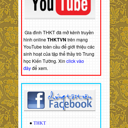
Gia đình THKT đã mở kênh truyền
hình online
THKTVN
trên mạng
YouTube toàn cầu để giới thiệu các
sinh hoạt của tập thể thầy trò Trung
học Kiến Tường. Xin
click vào
đây
để xem.
●
THKT