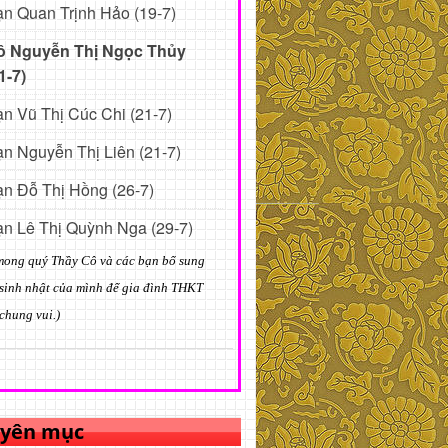
n Quan Trịnh Hảo (19-7)
ô Nguyễn Thị Ngọc Thủy
1-7)
n Vũ Thị Cúc Chi (21-7)
n Nguyễn Thị Liên (21-7)
n Đỗ Thị Hồng (26-7)
n Lê Thị Quỳnh Nga (29-7)
mong quý Thầy Cô và các bạn bổ sung
sinh nhật của mình để gia đình THKT
chung vui.)
yên mục