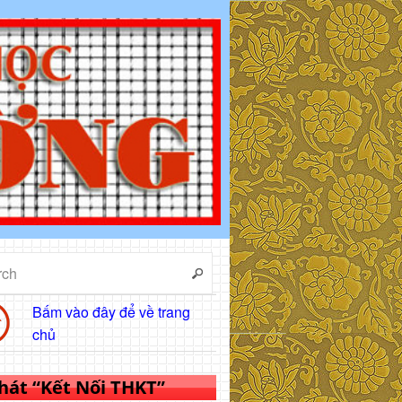
Bấm vào đây để về trang
chủ
 hát “Kết Nối THKT”