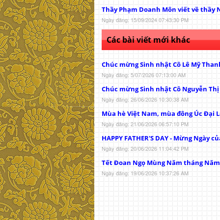
Thầy Phạm Doanh Môn viết về thầy 
Ngày đăng: 15/09/2024 07:43:30 PM
Các bài viết mới khác
Chúc mừng Sinh nhật Cô Lê Mỹ Than
Ngày đăng: 5/07/2026 07:13:00 AM
Chúc mừng Sinh nhật Cô Nguyễn Th
Ngày đăng: 26/06/2026 10:30:38 AM
Mùa hè Việt Nam, mùa đông Úc Đại L
Ngày đăng: 21/06/2026 06:57:10 PM
HAPPY FATHER'S DAY - Mừng Ngày củ
Ngày đăng: 20/06/2026 11:04:42 PM
Tết Đoan Ngọ Mùng Năm tháng Năm
Ngày đăng: 19/06/2026 10:37:26 AM