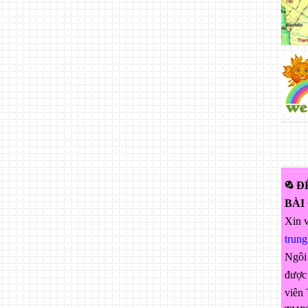
Đ
BÀI
Xin v
trun
Ngôi
được 
viên 