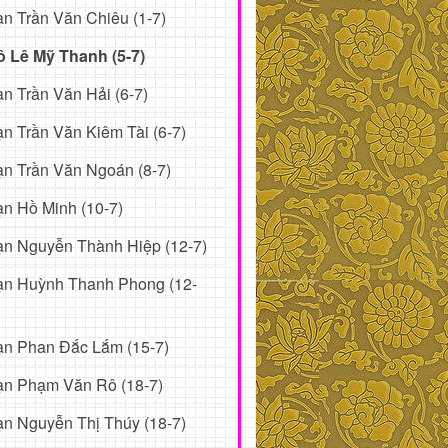
n Trần Văn Chiêu (1-7)
ô Lê Mỹ Thanh (5-7)
n Trần Văn Hải (6-7)
n Trần Văn Kiêm Tài (6-7)
n Trần Văn Ngoán (8-7)
n Hồ Minh (10-7)
n Nguyễn Thành Hiệp (12-7)
ạn Huỳnh Thanh Phong (12-
ạn Phan Đắc Lắm (15-7)
ạn Phạm Văn Rô (18-7)
n Nguyễn Thị Thúy (18-7)