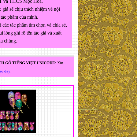
 và THCS Mộc Hóa.
 giả sẽ chịu trách nhiệm về nội
 tác phẩm của mình.
 các tác phẩm tìm chọn và chia sẻ,
ui lòng ghi rõ tên tác giả và xuất
ủa chúng.
H GÕ TIẾNG VIỆT UNICODE
: Xin
vào đây
.