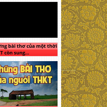
ng bài thơ của một thời
T còn sung…