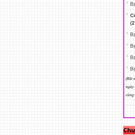
Bạ
C
(2
Bạ
Bạ
Bạ
Bạ
(Rất 
ngày 
cùng 
Chu