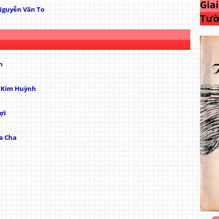
Gia
Nguyễn Văn To
Tườ
h
ị Kim Huỳnh
ợi
a Cha