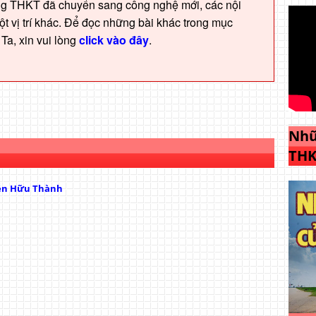
ng THKT đã chuyển sang công nghệ mới, các nội
t vị trí khác. Để đọc những bài khác trong mục
a, xin vui lòng
click vào đây
.
Nhữ
THK
ễn Hữu Thành