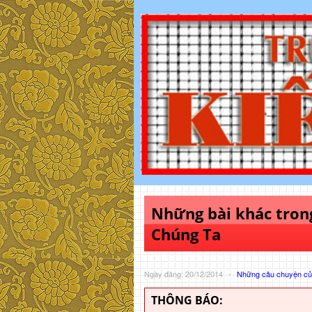
Những bài khác tro
Chúng Ta
Ngày đăng: 20/12/2014
-
Những câu chuyện của
THÔNG BÁO: