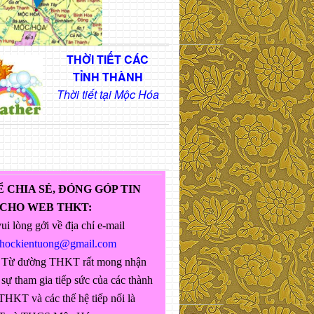
THỜI TIẾT CÁC
TỈNH THÀNH
Thời tiết tại Mộc Hóa
Ể CHIA SẺ, ĐÓNG GÓP TIN
 CHO WEB THKT:
ui lòng gởi về địa chỉ e-mail
ghockientuong@gmail.com
 Từ đường THKT rất mong nhận
sự tham gia tiếp sức của các thành
THKT và các thế hệ tiếp nối là