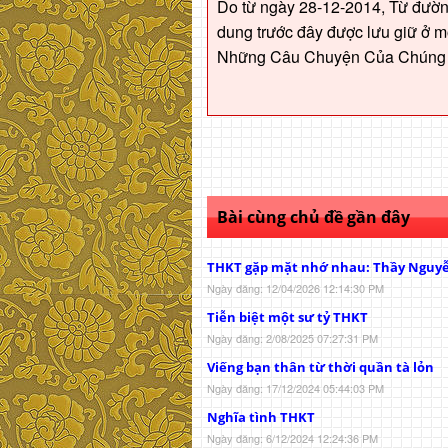
Do từ ngày 28-12-2014, Từ đườ
dung trước đây được lưu giữ ở mộ
Những Câu Chuyện Của Chúng T
Bài cùng chủ đề gần đây
THKT gặp mặt nhớ nhau: Thầy Nguy
Ngày đăng: 12/04/2026 12:14:30 PM
Tiễn biệt một sư tỷ THKT
Ngày đăng: 2/08/2025 07:27:31 PM
Viếng bạn thân từ thời quần tà lỏn
Ngày đăng: 17/12/2024 05:44:03 PM
Nghĩa tình THKT
Ngày đăng: 6/12/2024 12:24:36 PM