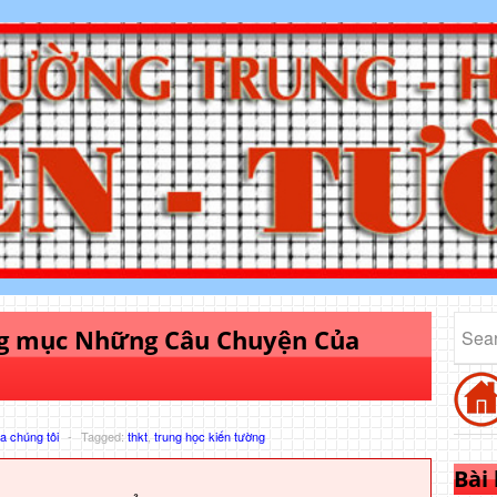
ng mục Những Câu Chuyện Của
 chúng tôi
-
Tagged:
thkt
,
trung học kiến tường
Bài