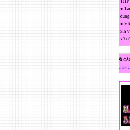
THPT
● Tác
dung
● Với
xin v
xứ c
CÁC
click 