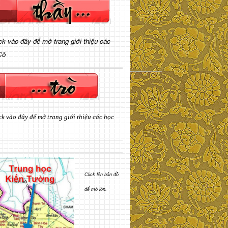
ick vào đây để mở trang giới thiệu các
Cô
ck vào đây để mở trang giới thiệu các học
Click lên bản đồ
để mở lớn.