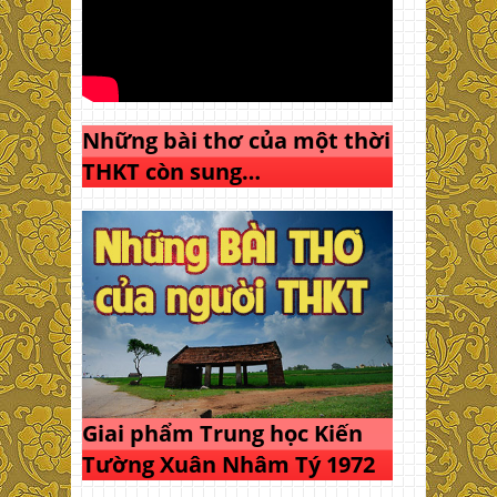
Những bài thơ của một thời
THKT còn sung…
Giai phẩm Trung học Kiến
Tường Xuân Nhâm Tý 1972