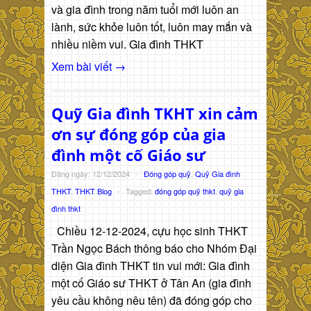
và gia đình trong năm tuổi mới luôn an
lành, sức khỏe luôn tốt, luôn may mắn và
nhiều niềm vui. Gia đình THKT
Xem bài viết →
Quỹ Gia đình TKHT xin cảm
ơn sự đóng góp của gia
đình một cố Giáo sư
Đăng ngày: 12/12/2024
-
Đóng góp quỹ
,
Quỹ Gia đình
THKT
,
THKT Blog
-
Tagged:
đóng góp quỹ thkt
,
quỹ gia
đình thkt
Chiều 12-12-2024, cựu học sinh THKT
Trần Ngọc Bách thông báo cho Nhóm Đại
diện Gia đình THKT tin vui mới: Gia đình
một cố Giáo sư THKT ở Tân An (gia đình
yêu cầu không nêu tên) đã đóng góp cho