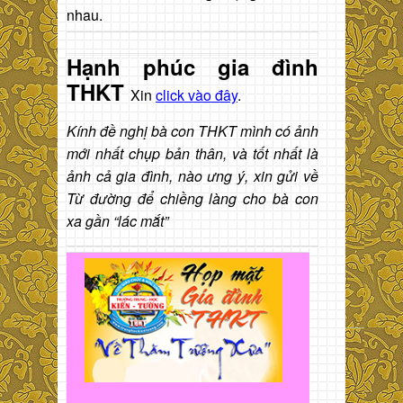
nhau.
Hạnh phúc gia đình
THKT
Xin
click vào đây
.
Kính đề nghị bà con THKT mình có ảnh
mới nhất chụp bản thân, và tốt nhất là
ảnh cả gia đình, nào ưng ý, xin gửi về
Từ đường để chiềng làng cho bà con
xa gần “lác mắt”