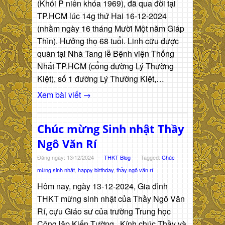
(Khối P niên khóa 1969), đã qua đời tại
TP.HCM lúc 14g thứ Hai 16-12-2024
(nhằm ngày 16 tháng Mười Một năm Giáp
Thìn). Hưởng thọ 68 tuổi. Linh cữu được
quàn tại Nhà Tang lễ Bệnh viện Thống
Nhất TP.HCM (cổng đường Lý Thường
Kiệt), số 1 đường Lý Thường Kiệt,…
Xem bài viết →
Chúc mừng Sinh nhật Thầy
Ngô Văn Rí
Đăng ngày: 13/12/2024
-
THKT Blog
-
Tagged:
Chúc
mừng sinh nhật
,
happy birthday
,
thầy ngô văn rí
Hôm nay, ngày 13-12-2024, Gia đình
THKT mừng sinh nhật của Thầy Ngô Văn
Rí, cựu Giáo sư của trường Trung học
Công lập Kiến Tường. Kính chúc Thầy và