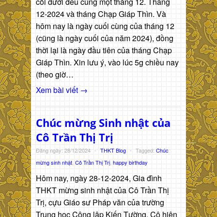
cõi dưới đều cùng một tháng 12. Tháng
12-2024 và tháng Chạp Giáp Thìn. Và
hôm nay là ngày cuối cùng của tháng 12
(cũng là ngày cuối của năm 2024), đồng
thời lại là ngày đầu tiên của tháng Chạp
Giáp Thìn. Xin lưu ý, vào lúc 5g chiều nay
(theo giờ…
Xem bài viết →
Chúc mừng Sinh nhật của
Cô Trần Thị Trị
Đăng ngày: 28/12/2024
-
THKT Blog
-
Tagged:
Chúc
mừng sinh nhật
,
Cô Trần Thị Trị
,
happy birthday
Hôm nay, ngày 28-12-2024, Gia đình
THKT mừng sinh nhật của Cô Trần Thị
Trị, cựu Giáo sư Pháp văn của trường
Trung học Công lập Kiến Tường. Cô hiện