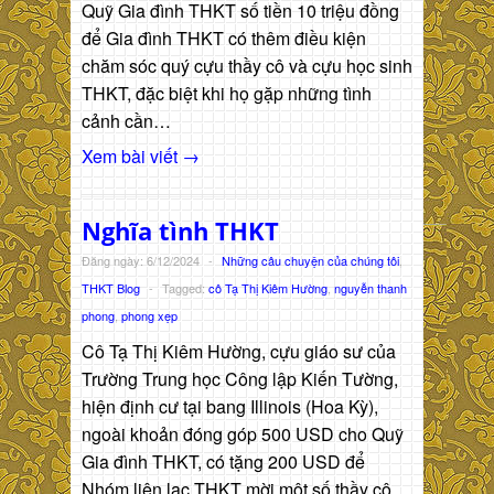
Quỹ Gia đình THKT số tiền 10 triệu đồng
để Gia đình THKT có thêm điều kiện
chăm sóc quý cựu thầy cô và cựu học sinh
THKT, đặc biệt khi họ gặp những tình
cảnh cần…
Xem bài viết →
Nghĩa tình THKT
Đăng ngày: 6/12/2024
-
Những câu chuyện của chúng tôi
,
THKT Blog
-
Tagged:
cô Tạ Thị Kiêm Hường
,
nguyễn thanh
phong
,
phong xẹp
Cô Tạ Thị Kiêm Hường, cựu giáo sư của
Trường Trung học Công lập Kiến Tường,
hiện định cư tại bang Illinois (Hoa Kỳ),
ngoài khoản đóng góp 500 USD cho Quỹ
Gia đình THKT, có tặng 200 USD để
Nhóm liên lạc THKT mời một số thầy cô