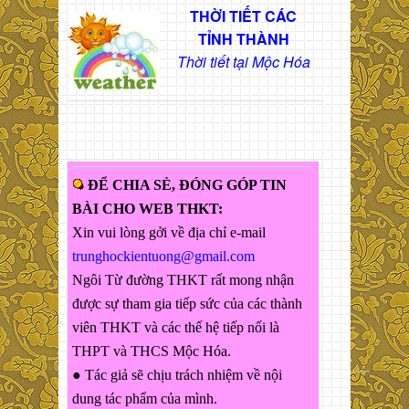
THỜI TIẾT CÁC
TỈNH THÀNH
Thời tiết tại Mộc Hóa
ĐỂ CHIA SẺ, ĐÓNG GÓP TIN
BÀI CHO WEB THKT:
Xin vui lòng gởi về địa chỉ e-mail
trunghockientuong@gmail.com
Ngôi Từ đường THKT rất mong nhận
được sự tham gia tiếp sức của các thành
viên THKT và các thế hệ tiếp nối là
THPT và THCS Mộc Hóa.
● Tác giả sẽ chịu trách nhiệm về nội
dung tác phẩm của mình.