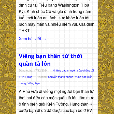
định cư tại Tiểu bang Washington (Hoa
Kỳ). Kính chúc Cô và gia đình trong năm
tuổi mới luôn an lành, sức khỏe luôn tốt,
luôn may mắn và nhiều niềm vui. Gia đình
THKT
Xem bài viết →
Viếng bạn thân từ thời
quần tà lỏn
Đăng ngày: 17/12/2024
-
Những câu chuyện của chúng tôi
,
THKT Blog
-
Tagged:
nguyễn thanh phong
,
trung học kiến
tường
,
Viếng bạn
A Phủ vừa đi viếng một người bạn thân từ
thời hai đứa còn mặc quần tà lỏn tắm mưa
ở tỉnh biên giới Kiến Tường. Hung thần K
cướp bạn đi dù đã được các bạn bè ở BV