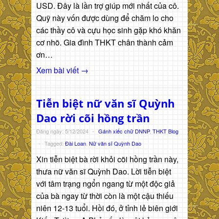
USD. Đây là lần trợ giúp mới nhất của cô.
Quỹ này vốn được dùng để chăm lo cho
các thầy cô và cựu học sinh gặp khó khăn
cơ nhõ. Gia đình THKT chân thành cảm
ơn…
Xem bài viết →
Tiễn biệt nữ văn sĩ Quỳnh
Dao rời cõi hồng trần
Đăng ngày: 5/12/2024
-
Gánh xiếc chữ DNNP
,
THKT Blog
-
Tagged:
Đài Loan
,
Nữ văn sĩ Quỳnh Dao
Xin tiễn biệt bà rời khỏi cõi hồng trần này,
thưa nữ văn sĩ Quỳnh Dao. Lời tiễn biệt
với tâm trạng ngổn ngang từ một độc giả
của bà ngay từ thời còn là một cậu thiếu
niên 12-13 tuổi. Hồi đó, ở tỉnh lẻ biên giới