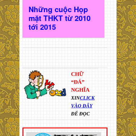
Những cuộc Họp
mặt THKT t
ừ 2010
t
ới 2015
CHỮ
“ĐÁ”
NGHĨA
XIN
CLICK
VÀO ĐÂY
ĐỂ ĐỌC