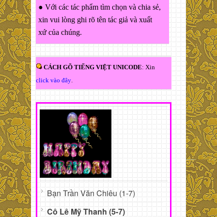
● Với các tác phẩm tìm chọn và chia sẻ,
xin vui lòng ghi rõ tên tác giả và xuất
xứ của chúng.
CÁCH GÕ TIẾNG VIỆT UNICODE
: Xin
click vào đây
.
Bạn Trần Văn Chiêu (1-7)
Cô Lê Mỹ Thanh (5-7)