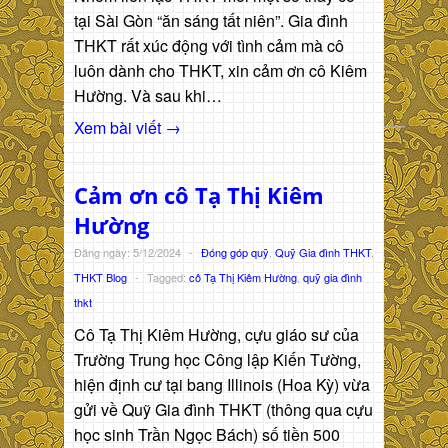
tại Sài Gòn “ăn sáng tất niên”. Gia đình
THKT rất xúc động với tình cảm mà cô
luôn dành cho THKT, xin cảm ơn cô Kiêm
Hường. Và sau khi…
Xem bài viết →
Cảm ơn cô Tạ Thị Kiêm
Hường
Đăng ngày: 5/12/2024
-
Đóng góp quỹ
,
Quỹ Gia đình THKT
,
THKT Blog
-
Tagged:
cô Tạ Thị Kiêm Hường
,
quỹ gia đình
thkt
Cô Tạ Thị Kiêm Hường, cựu giáo sư của
Trường Trung học Công lập Kiến Tường,
hiện định cư tại bang Illinois (Hoa Kỳ) vừa
gửi về Quỹ Gia đình THKT (thông qua cựu
học sinh Trần Ngọc Bách) số tiền 500