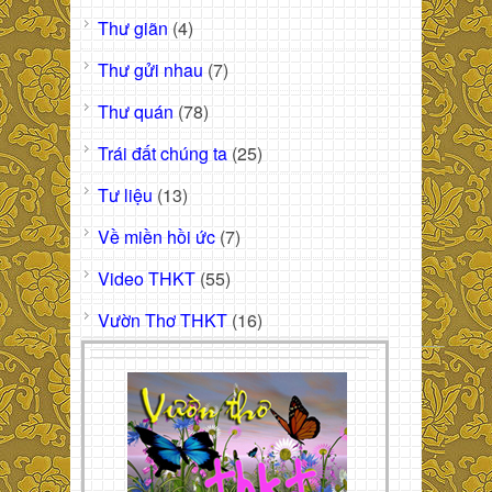
Thư giãn
(4)
Thư gửi nhau
(7)
Thư quán
(78)
Trái đất chúng ta
(25)
Tư liệu
(13)
Về miền hồi ức
(7)
Video THKT
(55)
Vườn Thơ THKT
(16)