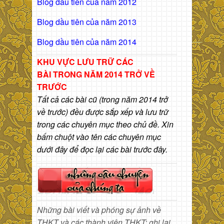
Blog dầu tiên của năm 2012
Blog dầu tiên của năm 2013
Blog dầu tiên của năm 2014
KHU VỰC LƯU TRỮ CÁC
BÀI
TRONG NĂM 2014 TRỞ VỀ
TRƯỚC
Tất cả các bài cũ (trong năm 2014 trở
về trước) đều được sắp xếp và lưu trữ
trong các chuyên mục theo chủ đề. Xin
bấm chuột vào tên các chuyên mục
dưới đây để đọc lại các bài trước đây.
Những bài viết và phóng sự ảnh về
THKT và các thành viên THKT; ghi lại