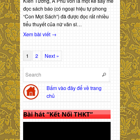
Kiến Tường, A Phủ vốn là một kẻ say mê
đọc sách báo (có ngoại hiệu tự phong
“Con Mọt Sách”) đã được đọc rất nhiều
tiểu thuyết của nữ văn sĩ…
Xem bài viết →
1
2
Next »
Bấm vào đây để về trang
chủ
Bài hát “Kết Nối THKT”