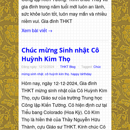
gia đình trong năm tuổi mới luôn an lành,
sức khỏe luôn tốt, luôn may mắn và nhiều
niềm vui. Gia đình THKT
Xem bài viết →
Chúc mừng Sinh nhật Cô
Huỳnh Kim Thọ
Đăng ngày: 12/12/2024
-
THKT Blog
-
Tagged:
Chúc
mừng sinh nhật
,
cô huỳnh kim thọ
,
happy birthday
Hôm nay, ngày 12-12-2024, Gia đình
THKT mừng sinh nhật của Cô Huỳnh Kim
Thọ, cựu Giáo sư của trường Trung học
Công lập Kiến Tường. Cô hiện định cư tại
Tiểu bang Colorado (Hoa Kỳ). Cô Kim
Thọ là hiền thê của Thầy Nguyễn Hữu
Thành, cựu Giáo sư THKT. Kính chúc Cô