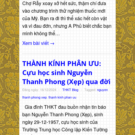
Chợ Rẫy xoay xở hết sức, thậm chí đưa
vào chương trình thử nghiệm thuốc mới
của Mỹ. Bạn ra đi thì thể xác hết còn vật
vã vì đau đớn, nhưng A Phủ biết chắc bạn
mình không thể…
Xem bài viết →
THÀNH KÍNH PHÂN ƯU:
Cựu học sinh Nguyễn
Thanh Phong (Xẹp) qua đời
Đăng ngày: 16/12/2024
-
THKT Blog
-
Tagged:
nguyen
thanh phong xep
,
thanh kinh phan uu
Gia đình THKT đau buồn nhận tin báo
bạn Nguyễn Thanh Phong (Xẹp), sinh
ngày 29-12-1957, cựu học sinh của
Trường Trung học Công lập Kiến Tường