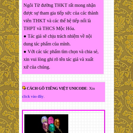
Ngôi Từ đường THKT rất mong nhận
được sự tham gia tiếp sức của các thành
viên THKT và các thế hệ tiếp nối là
THPT và THCS Mộc Hóa.
● Tác giả sẽ chịu trách nhiệm về nội
dung tác phẩm của mình.
● Với các tác phẩm tìm chọn và chia sẻ,
xin vui lòng ghi rõ tên tác giả và xuất
xứ của chúng.
CÁCH GÕ TIẾNG VIỆT UNICODE
: Xin
click vào đây
.