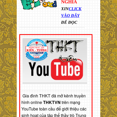
NGHĨA
XIN
CLICK
VÀO ĐÂY
ĐỂ ĐỌC
Gia đình THKT đã mở kênh truyền
hình online
THKTVN
trên mạng
YouTube toàn cầu để giới thiệu các
sinh hoạt của tập thể thầy trò Trung