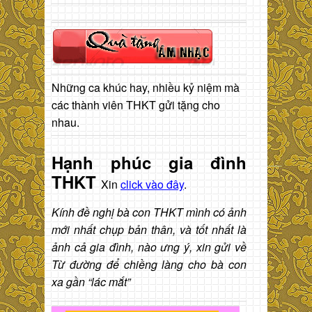
Những ca khúc hay, nhiều kỷ niệm mà
các thành viên THKT gửi tặng cho
nhau.
Hạnh phúc gia đình
THKT
Xin
click vào đây
.
Kính đề nghị bà con THKT mình có ảnh
mới nhất chụp bản thân, và tốt nhất là
ảnh cả gia đình, nào ưng ý, xin gửi về
Từ đường để chiềng làng cho bà con
xa gần “lác mắt”