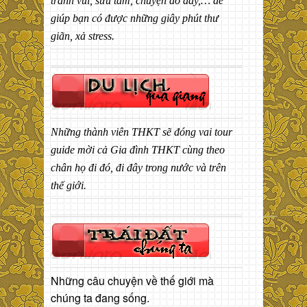
tranh vui, sưu tầm, chuyện đó đây,… để
giúp bạn có được những giây phút thư
giãn, xả stress.
Những thành viên THKT sẽ đóng vai tour
guide mời cả Gia đình THKT cùng theo
chân họ đi đó, đi đây trong nước và trên
thế giới.
Những câu chuyện về thế giới mà
chúng ta đang sống.