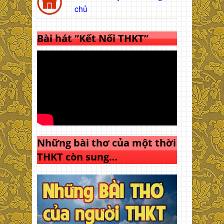
chủ
Bài hát “Kết Nối THKT”
Những bài thơ của một thời
THKT còn sung…