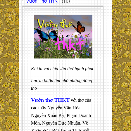
Vườn Thơ THKT
(16)
Khi ta vui chia vần thơ hạnh phúc
Lúc ta buồn tim nhỏ những dòng
thơ
Vườn thơ THKT
với thơ của
các thầy Nguyễn Văn Hòa,
Nguyễn Xuân Kỳ, Phạm Doanh
Môn, Nguyễn Đức Nhuận, Võ
Xuân Sơn, Bùi Trung Tính, Đỗ