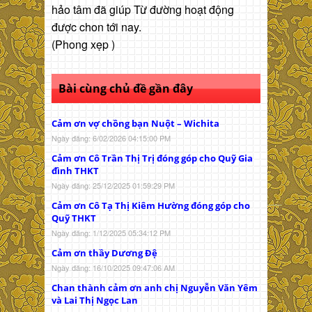
hảo tâm đã giúp Từ đường hoạt động
được chon tới nay.
(Phong xẹp )
Bài cùng chủ đề gần đây
Cảm ơn vợ chồng bạn Nuột – Wichita
Ngày đăng: 6/02/2026 04:15:00 PM
Cảm ơn Cô Trần Thị Trị đóng góp cho Quỹ Gia
đình THKT
Ngày đăng: 25/12/2025 01:59:29 PM
Cảm ơn Cô Tạ Thị Kiêm Hường đóng góp cho
Quỹ THKT
Ngày đăng: 1/12/2025 05:34:12 PM
Cảm ơn thầy Dương Đệ
Ngày đăng: 16/10/2025 09:47:06 AM
Chan thành cảm ơn anh chị Nguyễn Văn Yêm
và Lai Thị Ngọc Lan