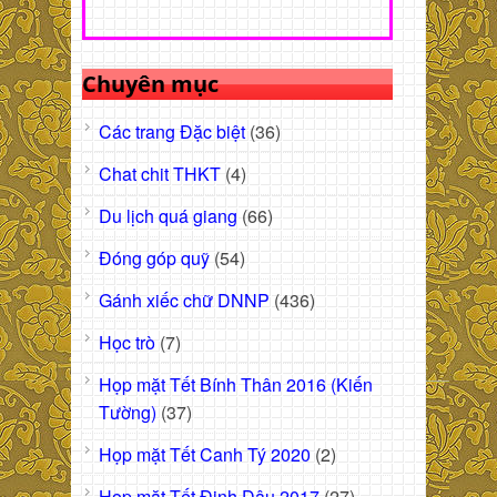
Chuyên mục
Các trang Đặc biệt
(36)
Chat chit THKT
(4)
Du lịch quá giang
(66)
Đóng góp quỹ
(54)
Gánh xiếc chữ DNNP
(436)
Học trò
(7)
Họp mặt Tết Bính Thân 2016 (Kiến
Tường)
(37)
Họp mặt Tết Canh Tý 2020
(2)
Họp mặt Tết Đinh Dậu 2017
(27)