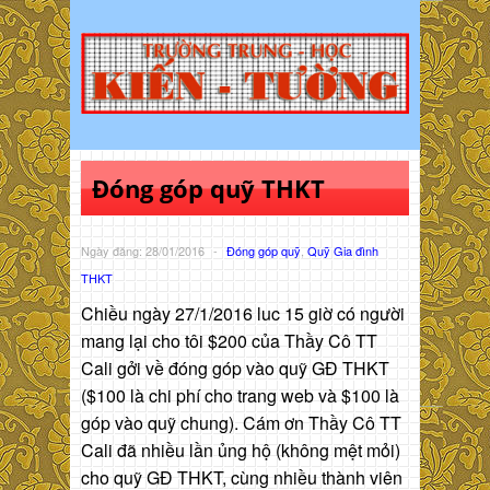
Đóng góp quỹ THKT
Ngày đăng: 28/01/2016
-
Đóng góp quỹ
,
Quỹ Gia đình
THKT
Chiều ngày 27/1/2016 luc 15 giờ có người
mang lại cho tôi $200 của Thầy Cô TT
Cali gởi về đóng góp vào quỹ GĐ THKT
($100 là chi phí cho trang web và $100 là
góp vào quỹ chung). Cám ơn Thầy Cô TT
Cali đã nhiều lần ủng hộ (không mệt mỏi)
cho quỹ GĐ THKT, cùng nhiều thành viên