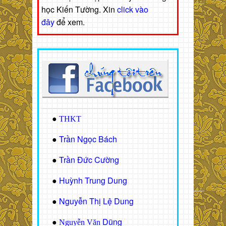
học Kiến Tường. Xin
click vào
đây
để xem.
●
THKT
Trần Ngọc Bách
●
Trần Đức Cường
●
Huỳnh Trung Dung
●
Nguyễn Thị Lệ Dung
●
Dũng
●
Nguyễn Văn