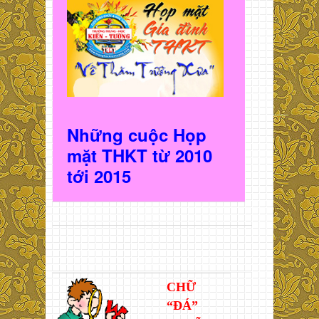
Những cuộc Họp
mặt THKT t
ừ 2010
t
ới 2015
CHỮ
“ĐÁ”