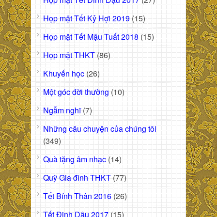
Họp mặt Tết Kỷ Hợi 2019
(15)
Họp mặt Tết Mậu Tuất 2018
(15)
Họp mặt THKT
(86)
Khuyến học
(26)
Một góc đời thường
(10)
Ngẫm nghĩ
(7)
Những câu chuyện của chúng tôi
(349)
Quà tặng âm nhạc
(14)
Quỹ Gia đình THKT
(77)
Tết Bính Thân 2016
(26)
Tết Đinh Dậu 2017
(15)