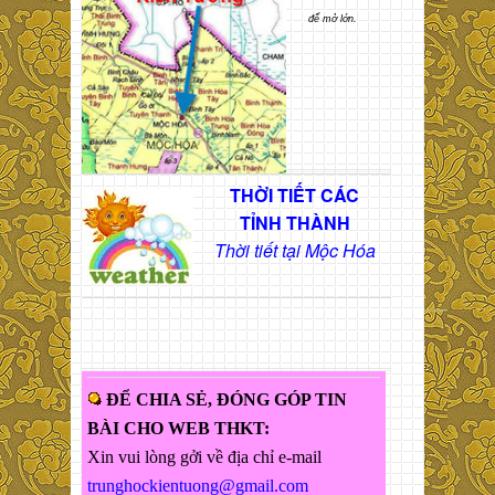
để mở lớn.
THỜI TIẾT CÁC
TỈNH THÀNH
Thời tiết tại Mộc Hóa
ĐỂ CHIA SẺ, ĐÓNG GÓP TIN
BÀI CHO WEB THKT:
Xin vui lòng gởi về địa chỉ e-mail
trunghockientuong@gmail.com