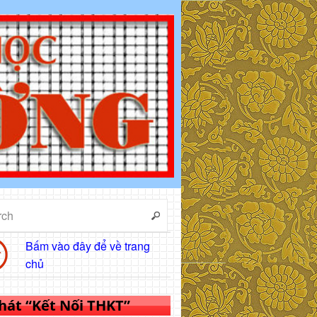
Bấm vào đây để về trang
chủ
 hát “Kết Nối THKT”