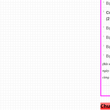
Bạ
C
(2
Bạ
Bạ
Bạ
Bạ
(Rất 
ngày 
cùng 
Chu