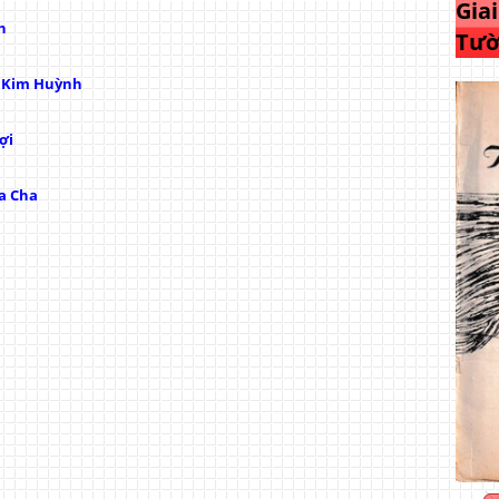
Gia
h
Tườ
ị Kim Huỳnh
ợi
a Cha