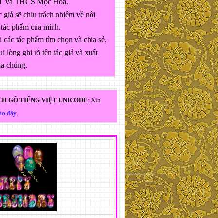
 và THCS Mộc Hóa.
 giả sẽ chịu trách nhiệm về nội
 tác phẩm của mình.
 các tác phẩm tìm chọn và chia sẻ,
ui lòng ghi rõ tên tác giả và xuất
ủa chúng.
H GÕ TIẾNG VIỆT UNICODE
: Xin
vào đây
.