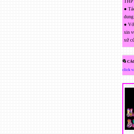
THPT
● Tác
dung
● Với
xin v
xứ c
CÁC
click 