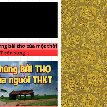
ng bài thơ của một thời
T còn sung…