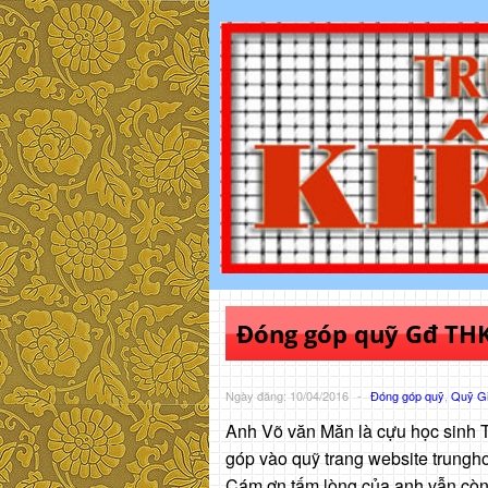
Đóng góp quỹ Gđ TH
Ngày đăng: 10/04/2016
-
Đóng góp quỹ
,
Quỹ G
Anh Võ văn Măn là cựu học sinh 
góp vào quỹ trang website trung
Cám ơn tấm lòng của anh vẫn còn