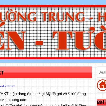
KT
ia đình THKT
THKT hiện đang định cư tại Mỹ đã gởi về $100 đóng
hockientuong.com
Bài
 nhớ đến những tháng năm học tập dưới mái trường