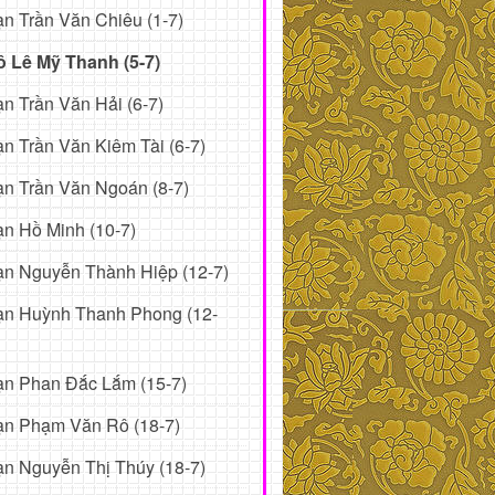
n Trần Văn Chiêu (1-7)
ô Lê Mỹ Thanh (5-7)
n Trần Văn Hải (6-7)
n Trần Văn Kiêm Tài (6-7)
n Trần Văn Ngoán (8-7)
n Hồ Minh (10-7)
n Nguyễn Thành Hiệp (12-7)
ạn Huỳnh Thanh Phong (12-
ạn Phan Đắc Lắm (15-7)
ạn Phạm Văn Rô (18-7)
n Nguyễn Thị Thúy (18-7)