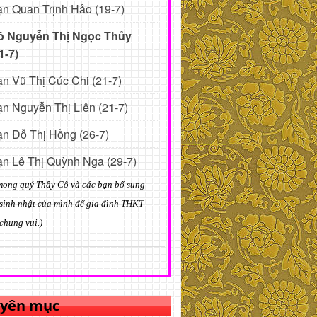
n Quan Trịnh Hảo (19-7)
ô Nguyễn Thị Ngọc Thủy
1-7)
n Vũ Thị Cúc Chi (21-7)
n Nguyễn Thị Liên (21-7)
n Đỗ Thị Hồng (26-7)
n Lê Thị Quỳnh Nga (29-7)
mong quý Thầy Cô và các bạn bổ sung
sinh nhật của mình để gia đình THKT
chung vui.)
yên mục