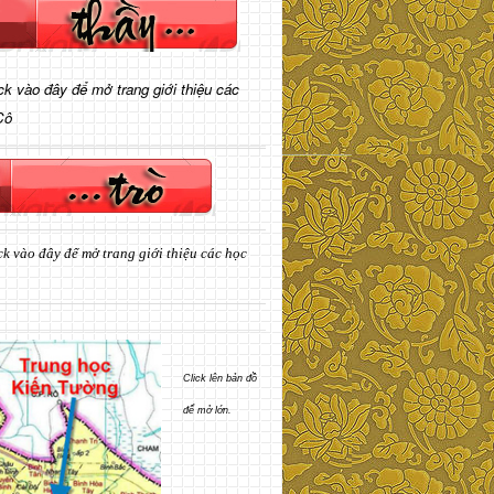
ick vào đây để mở trang giới thiệu các
Cô
ck vào đây để mở trang giới thiệu các học
Click lên bản đồ
để mở lớn.