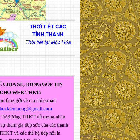
THỜI TIẾT CÁC
TỈNH THÀNH
Thời tiết tại Mộc Hóa
Ể CHIA SẺ, ĐÓNG GÓP TIN
 CHO WEB THKT:
ui lòng gởi về địa chỉ e-mail
ghockientuong@gmail.com
 Từ đường THKT rất mong nhận
sự tham gia tiếp sức của các thành
THKT và các thế hệ tiếp nối là