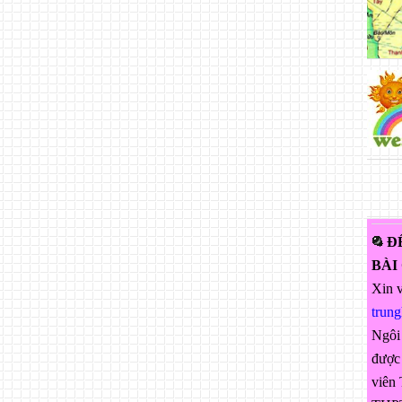
Đ
BÀI
Xin v
trun
Ngôi
được 
viên 