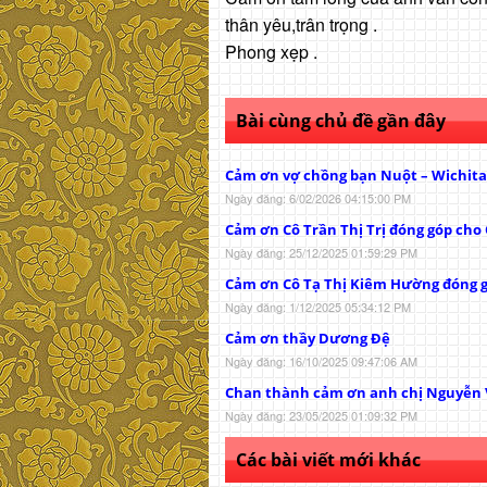
thân yêu,trân trọng .
Phong xẹp .
Bài cùng chủ đề gần đây
Cảm ơn vợ chồng bạn Nuột – Wichita
Ngày đăng: 6/02/2026 04:15:00 PM
Cảm ơn Cô Trần Thị Trị đóng góp cho
Ngày đăng: 25/12/2025 01:59:29 PM
Cảm ơn Cô Tạ Thị Kiêm Hường đóng 
Ngày đăng: 1/12/2025 05:34:12 PM
Cảm ơn thầy Dương Đệ
Ngày đăng: 16/10/2025 09:47:06 AM
Chan thành cảm ơn anh chị Nguyễn V
Ngày đăng: 23/05/2025 01:09:32 PM
Các bài viết mới khác