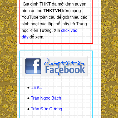
Gia đình THKT đã mở kênh truyền
hình online
THKTVN
trên mạng
YouTube toàn cầu để giới thiệu các
sinh hoạt của tập thể thầy trò Trung
học Kiến Tường. Xin
click vào
đây
để xem.
●
THKT
Trần Ngọc Bách
●
Trần Đức Cường
●