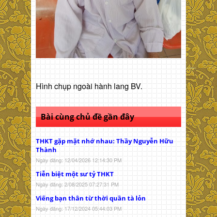
Hình chụp ngoài hành lang BV.
Bài cùng chủ đề gần đây
THKT gặp mặt nhớ nhau: Thầy Nguyễn Hữu
Thành
Ngày đăng: 12/04/2026 12:14:30 PM
Tiễn biệt một sư tỷ THKT
Ngày đăng: 2/08/2025 07:27:31 PM
Viếng bạn thân từ thời quần tà lỏn
Ngày đăng: 17/12/2024 05:44:03 PM