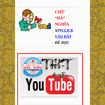
CHỮ
“ĐÁ”
NGHĨA
XIN
CLICK
VÀO ĐÂY
ĐỂ ĐỌC