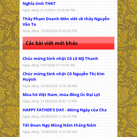
Nghĩa tình THKT
Ngày đăng: 6/12/2024 12:24:36 PM
Thầy Phạm Doanh Môn viết về thầy Nguyễn
Văn To
Ngày đăng: 15/09/2024 07:43:30 PM
Các bài viết mới khác
Chúc mừng Sinh nhật Cô Lê Mỹ Thanh
Ngày đăng: 5/07/2026 07:13:00 AM
Chúc mừng Sinh nhật Cô Nguyễn Thị Kim
Huỳnh
Ngày đăng: 26/06/2026 10:30:38 AM
Mùa hè Việt Nam, mùa đông Úc Đại Lợi
Ngày đăng: 21/06/2026 06:57:10 PM
HAPPY FATHER'S DAY - Mừng Ngày của Cha
Ngày đăng: 20/06/2026 11:04:42 PM
Tết Đoan Ngọ Mùng Năm tháng Năm
Ngày đăng: 19/06/2026 10:37:26 AM