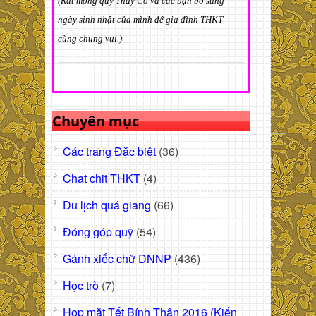
(Rất mong quý Thầy Cô và các bạn bổ sung
ngày sinh nhật của mình để gia đình THKT
cùng chung vui.)
Chuyên mục
Các trang Đặc biệt
(36)
Chat chit THKT
(4)
Du lịch quá giang
(66)
Đóng góp quỹ
(54)
Gánh xiếc chữ DNNP
(436)
Học trò
(7)
Họp mặt Tết Bính Thân 2016 (Kiến