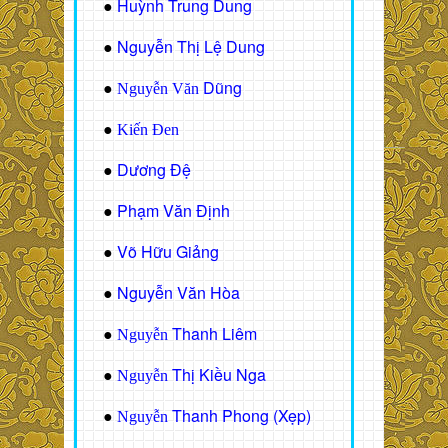
Huỳnh Trung Dung
●
Nguyễn Thị Lệ Dung
●
Dũng
●
Nguyễn Văn
●
Kiến Đen
Dương Đệ
●
Phạm Văn Định
●
Võ Hữu Giảng
●
Nguyễn Văn Hòa
●
Thanh Liêm
●
Nguyễn
Thị Kiều Nga
●
Nguyễn
Thanh Phong (Xẹp)
●
Nguyễn