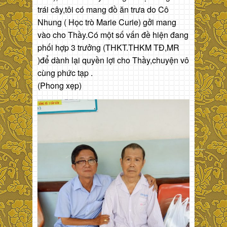
trái cây,tôi có mang đồ ăn trưa do Cô
Nhung ( Học trò Marie Curie) gởi mang
vào cho Thầy.Có một số vấn đề hiện đang
phối hợp 3 trưởng (THKT.THKM TĐ,MR
)để dành lại quyền lợi cho Thầy,chuyện vô
cùng phức tạp .
(Phong xẹp)