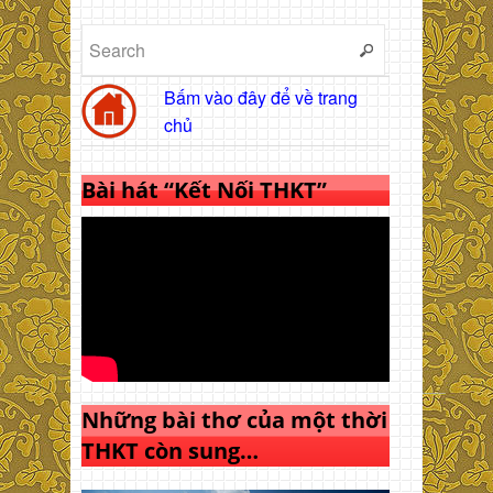
Bấm vào đây để về trang
chủ
Bài hát “Kết Nối THKT”
Những bài thơ của một thời
THKT còn sung…