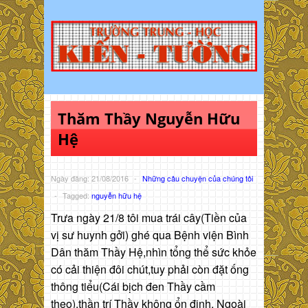
Thăm Thầy Nguyễn Hữu
Hệ
Ngày đăng: 21/08/2016
-
Những câu chuyện của chúng tôi
-
Tagged:
nguyễn hữu hệ
Trưa ngày 21/8 tôi mua trái cây(Tiền của
vị sư huynh gởi) ghé qua Bệnh viện Bình
Dân thăm Thầy Hệ,nhìn tổng thể sức khỏe
có cải thiện đôi chút,tuy phải còn đặt ống
thông tiểu(Cái bịch đen Thầy cầm
theo),thần trí Thầy không ổn định. Ngoài