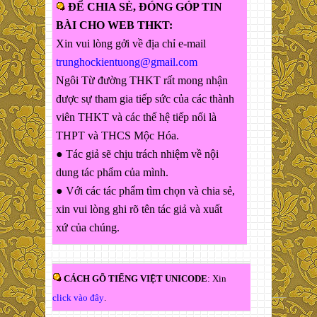
ĐỂ CHIA SẺ, ĐÓNG GÓP TIN
BÀI CHO WEB THKT:
Xin vui lòng gởi về địa chỉ e-mail
trunghockientuong@gmail.com
Ngôi Từ đường THKT rất mong nhận
được sự tham gia tiếp sức của các thành
viên THKT và các thế hệ tiếp nối là
THPT và THCS Mộc Hóa.
● Tác giả sẽ chịu trách nhiệm về nội
dung tác phẩm của mình.
● Với các tác phẩm tìm chọn và chia sẻ,
xin vui lòng ghi rõ tên tác giả và xuất
xứ của chúng.
CÁCH GÕ TIẾNG VIỆT UNICODE
: Xin
click vào đây
.