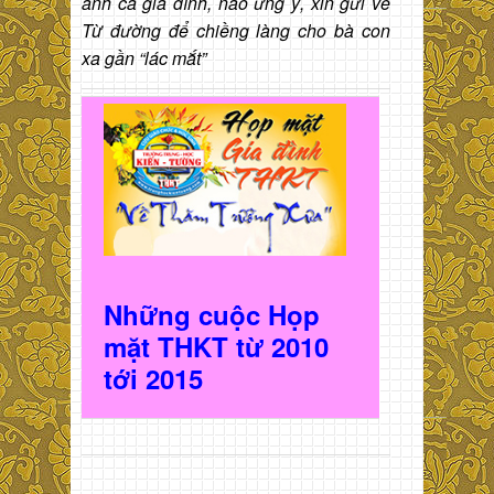
ảnh cả gia đình, nào ưng ý, xin gửi về
Từ đường để chiềng làng cho bà con
xa gần “lác mắt”
Những cuộc Họp
mặt THKT t
ừ 2010
t
ới 2015