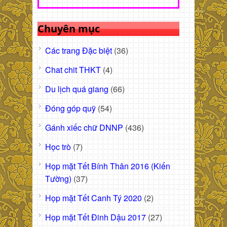
Chuyên mục
Các trang Đặc biệt
(36)
Chat chit THKT
(4)
Du lịch quá giang
(66)
Đóng góp quỹ
(54)
Gánh xiếc chữ DNNP
(436)
Học trò
(7)
Họp mặt Tết Bính Thân 2016 (Kiến
Tường)
(37)
Họp mặt Tết Canh Tý 2020
(2)
Họp mặt Tết Đinh Dậu 2017
(27)