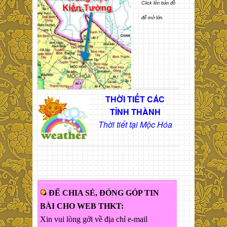
Click lên bản đồ
để mở lớn.
THỜI TIẾT CÁC
TỈNH THÀNH
Thời tiết tại Mộc Hóa
ĐỂ CHIA SẺ, ĐÓNG GÓP TIN
BÀI CHO WEB THKT:
Xin vui lòng gởi về địa chỉ e-mail