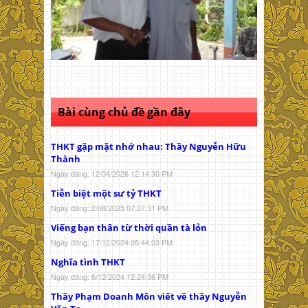
Bài cùng chủ đề gần đây
THKT gặp mặt nhớ nhau: Thầy Nguyễn Hữu
Thành
Ngày đăng: 12/04/2026 12:14:30 PM
Tiễn biệt một sư tỷ THKT
Ngày đăng: 2/08/2025 07:27:31 PM
Viếng bạn thân từ thời quần tà lỏn
Ngày đăng: 17/12/2024 05:44:03 PM
Nghĩa tình THKT
Ngày đăng: 6/12/2024 12:24:36 PM
Thầy Phạm Doanh Môn viết về thầy Nguyễn