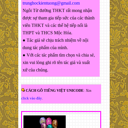
trunghockientuong@gmail.com
Ngôi Từ đường THKT rất mong nhận
được sự tham gia tiếp sức của các thành
viên THKT và các thế hệ tiếp nối là
THPT và THCS Mộc Hóa.
● Tác giả sẽ chịu trách nhiệm về nội
dung tác phẩm của mình.
● Với các tác phẩm tìm chọn và chia sẻ,
xin vui lòng ghi rõ tên tác giả và xuất
xứ của chúng.
CÁCH GÕ TIẾNG VIỆT UNICODE
: Xin
click vào đây
.