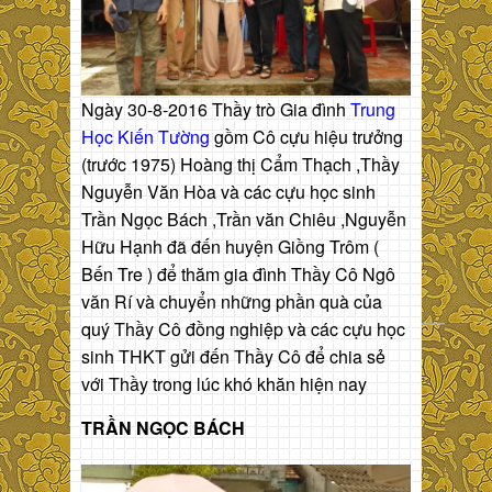
Ngày 30-8-2016 Thầy trò Gia đình
Trung
Học Kiến Tường
gồm Cô cựu hiệu trưởng
(trước 1975) Hoàng thị Cẩm Thạch ,Thầy
Nguyễn Văn Hòa và các cựu học sinh
Trần Ngọc Bách ,Trần văn Chiêu ,Nguyễn
Hữu Hạnh đã đến huyện Giồng Trôm (
Bến Tre ) để thăm gia đình Thầy Cô Ngô
văn Rí và chuyển những phần quà của
quý Thầy Cô đồng nghiệp và các cựu học
sinh THKT gửi đến Thầy Cô để chia sẻ
với Thầy trong lúc khó khăn hiện nay
TRẦN NGỌC BÁCH