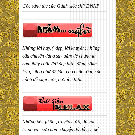
Góc sáng tác của Gánh xiếc chữ DNNP
Những lời hay, ý đẹp, lời khuyên; những
câu chuyện đáng suy gẫm để chúng ta
cảm thấy cuộc đời đẹp hơn, đáng sống
hơn; cũng như để làm cho cuộc sống của
mình dễ chịu hơn, hữu ích hơn.
Những tiểu phẩm, truyện cười, đố vui,
tranh vui, sưu tầm, chuyện đó đây,… để