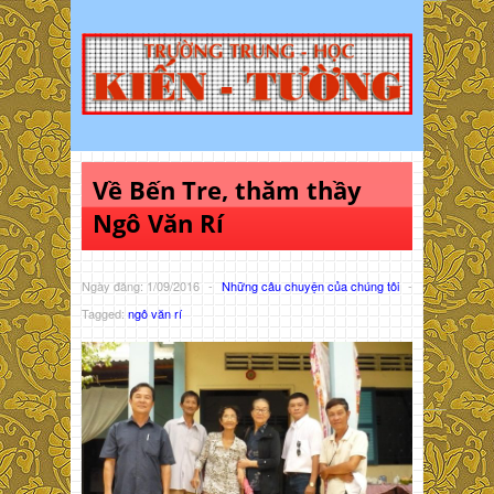
Về Bến Tre, thăm thầy
Ngô Văn Rí
Ngày đăng: 1/09/2016
-
Những câu chuyện của chúng tôi
-
Tagged:
ngô văn rí