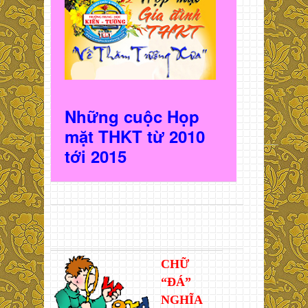
Những cuộc Họp
mặt THKT t
ừ 2010
t
ới 2015
CHỮ
“ĐÁ”
NGHĨA