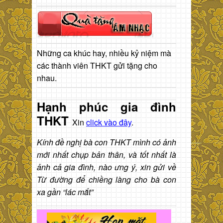
Những ca khúc hay, nhiều kỷ niệm mà
các thành viên THKT gửi tặng cho
nhau.
Hạnh phúc gia đình
THKT
Xin
click vào đây
.
Kính đề nghị bà con THKT mình có ảnh
mới nhất chụp bản thân, và tốt nhất là
ảnh cả gia đình, nào ưng ý, xin gửi về
Từ đường để chiềng làng cho bà con
xa gần “lác mắt”