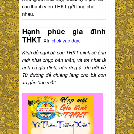
các thành viên THKT gửi tặng cho
nhau.
Hạnh phúc gia đình
THKT
Xin
click vào đây
.
Kính đề nghị bà con THKT mình có ảnh
mới nhất chụp bản thân, và tốt nhất là
ảnh cả gia đình, nào ưng ý, xin gửi về
Từ đường để chiềng làng cho bà con
xa gần “lác mắt”