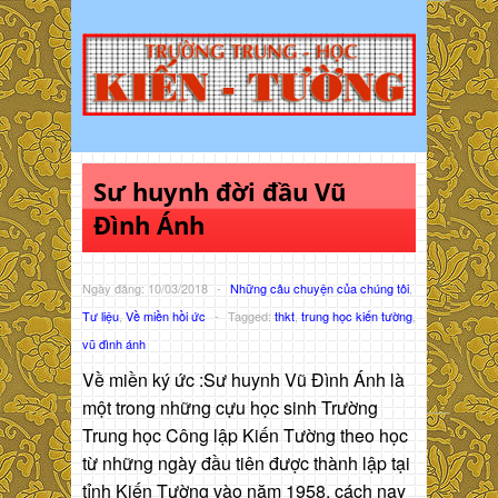
Sư huynh đời đầu Vũ
Đình Ánh
Ngày đăng: 10/03/2018
-
Những câu chuyện của chúng tôi
,
Tư liệu
,
Về miền hồi ức
-
Tagged:
thkt
,
trung học kiến tường
,
vũ đình ánh
Về miền ký ức :Sư huynh Vũ Đình Ánh là
một trong những cựu học sinh Trường
Trung học Công lập Kiến Tường theo học
từ những ngày đầu tiên được thành lập tại
tỉnh Kiến Tường vào năm 1958, cách nay