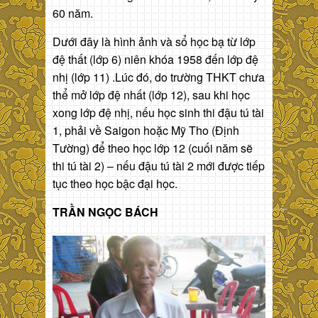
60 năm.
Dưới đây là hình ảnh và sổ học bạ từ lớp
đệ thất (lớp 6) niên khóa 1958 đến lớp đệ
nhị (lớp 11) .Lúc đó, do trường THKT chưa
thể mở lớp đệ nhất (lớp 12), sau khi học
xong lớp đệ nhị, nếu học sinh thi đậu tú tài
1, phải về Saigon hoặc Mỹ Tho (Định
Tường) để theo học lớp 12 (cuối năm sẽ
thi tú tài 2) – nếu đậu tú tài 2 mới được tiếp
tục theo học bậc đại học.
TRẦN NGỌC BÁCH