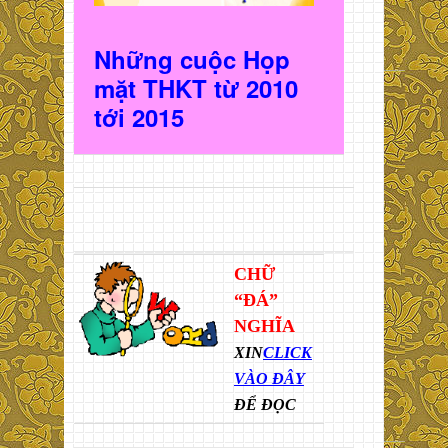
Những cuộc Họp
mặt THKT t
ừ 2010
t
ới 2015
CHỮ
“ĐÁ”
NGHĨA
XIN
CLICK
VÀO ĐÂY
ĐỂ ĐỌC