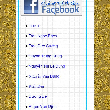
●
THKT
Trần Ngọc Bách
●
Trần Đức Cường
●
Huỳnh Trung Dung
●
Nguyễn Thị Lệ Dung
●
Dũng
●
Nguyễn Văn
●
Kiến Đen
Dương Đệ
●
Phạm Văn Định
●