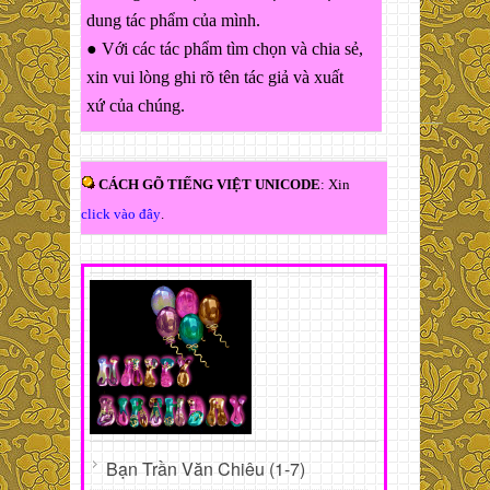
dung tác phẩm của mình.
● Với các tác phẩm tìm chọn và chia sẻ,
xin vui lòng ghi rõ tên tác giả và xuất
xứ của chúng.
CÁCH GÕ TIẾNG VIỆT UNICODE
: Xin
click vào đây
.
Bạn Trần Văn Chiêu (1-7)