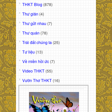
THKT Blog
(878)
Thư giãn
(4)
Thư gửi nhau
(7)
Thư quán
(78)
Trái đất chúng ta
(25)
Tư liệu
(13)
Về miền hồi ức
(7)
Video THKT
(55)
Vườn Thơ THKT
(16)