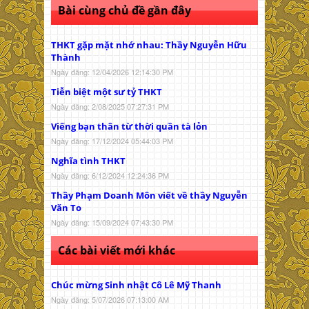
Bài cùng chủ đề gần đây
THKT gặp mặt nhớ nhau: Thầy Nguyễn Hữu
Thành
Ngày đăng: 12/04/2026 12:14:30 PM
Tiễn biệt một sư tỷ THKT
Ngày đăng: 2/08/2025 07:27:31 PM
Viếng bạn thân từ thời quần tà lỏn
Ngày đăng: 17/12/2024 05:44:03 PM
Nghĩa tình THKT
Ngày đăng: 6/12/2024 12:24:36 PM
Thầy Phạm Doanh Môn viết về thầy Nguyễn
Văn To
Ngày đăng: 15/09/2024 07:43:30 PM
Các bài viết mới khác
Chúc mừng Sinh nhật Cô Lê Mỹ Thanh
Ngày đăng: 5/07/2026 07:13:00 AM