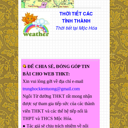
THỜI TIẾT CÁC
TỈNH THÀNH
Thời tiết tại Mộc Hóa
ĐỂ CHIA SẺ, ĐÓNG GÓP TIN
BÀI CHO WEB THKT:
Xin vui lòng gởi về địa chỉ e-mail
trunghockientuong@gmail.com
Ngôi Từ đường THKT rất mong nhận
được sự tham gia tiếp sức của các thành
viên THKT và các thế hệ tiếp nối là
THPT và THCS Mộc Hóa.
● Tác giả sẽ chịu trách nhiệm về nội