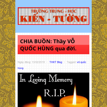
CHIA BUỒN: Thầy VỖ
QUỐC HÙNG qua đời.
Ngày đăng: 13/02/2019
-
THKT Blog
-
Tagged:
võ quốc
hùng