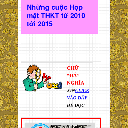
Những cuộc Họp
mặt THKT t
ừ 2010
t
ới 2015
CHỮ
“ĐÁ”
NGHĨA
XIN
CLICK
VÀO ĐÂY
ĐỂ ĐỌC