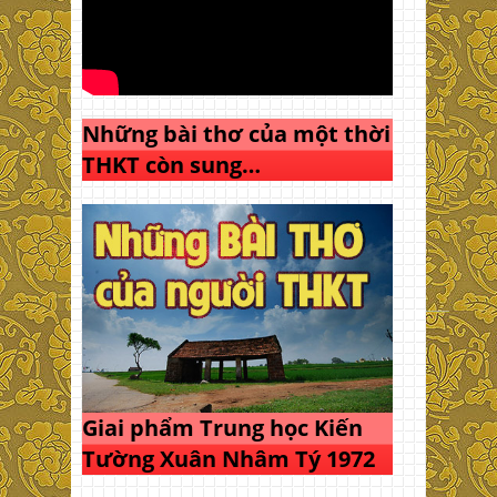
Những bài thơ của một thời
THKT còn sung…
Giai phẩm Trung học Kiến
Tường Xuân Nhâm Tý 1972