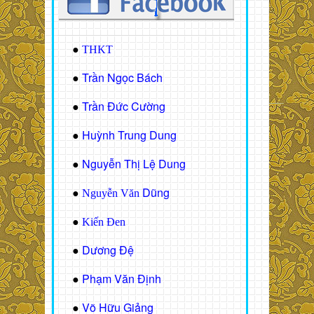
●
THKT
Trần Ngọc Bách
●
Trần Đức Cường
●
Huỳnh Trung Dung
●
Nguyễn Thị Lệ Dung
●
Dũng
●
Nguyễn Văn
●
Kiến Đen
Dương Đệ
●
Phạm Văn Định
●
Võ Hữu Giảng
●