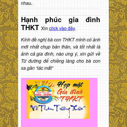
nhau.
Hạnh phúc gia đình
THKT
Xin
click vào đây
.
Kính đề nghị bà con THKT mình có ảnh
mới nhất chụp bản thân, và tốt nhất là
ảnh cả gia đình, nào ưng ý, xin gửi về
Từ đường để chiềng làng cho bà con
xa gần “lác mắt”