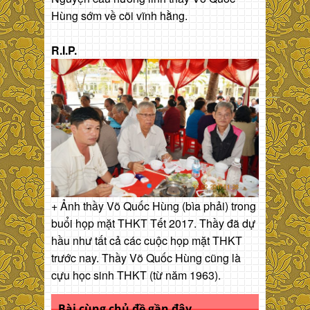
Hùng sớm về cõi vĩnh hằng.
R.I.P.
+ Ảnh thầy Võ Quốc Hùng (bìa phải) trong
buổi họp mặt THKT Tết 2017. Thầy đã dự
hầu như tất cả các cuộc họp mặt THKT
trước nay. Thầy Võ Quốc Hùng cũng là
cựu học sinh THKT (từ năm 1963).
Bài cùng chủ đề gần đây