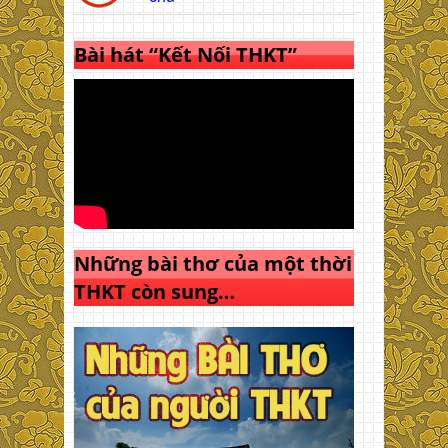
Bài hát “Kết Nối THKT”
Những bài thơ của một thời
THKT còn sung…