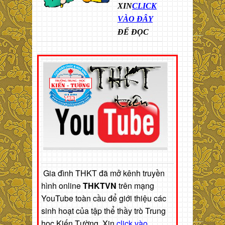
XIN
CLICK
VÀO ĐÂY
ĐỂ ĐỌC
Gia đình THKT đã mở kênh truyền
hình online
THKTVN
trên mạng
YouTube toàn cầu để giới thiệu các
sinh hoạt của tập thể thầy trò Trung
học Kiến Tường. Xin
click vào