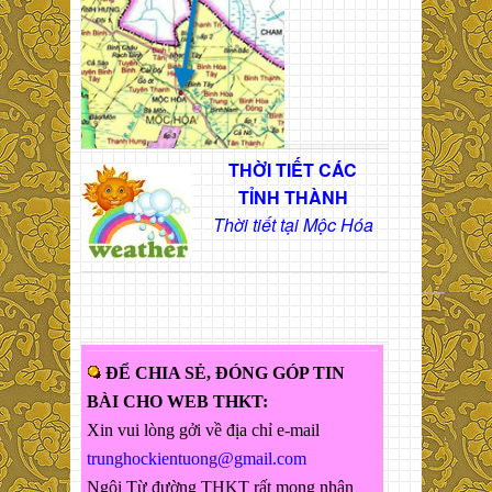
THỜI TIẾT CÁC
TỈNH THÀNH
Thời tiết tại Mộc Hóa
ĐỂ CHIA SẺ, ĐÓNG GÓP TIN
BÀI CHO WEB THKT:
Xin vui lòng gởi về địa chỉ e-mail
trunghockientuong@gmail.com
Ngôi Từ đường THKT rất mong nhận