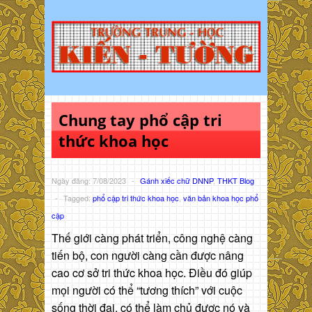
Chung tay phổ cập tri
thức khoa học
Ngày đăng: 7/08/2023
-
Gánh xiếc chữ DNNP
,
THKT Blog
-
Tagged:
phổ cập tri thức khoa học
,
văn bản khoa học phổ
cập
Thế giới càng phát triển, công nghệ càng
tiến bộ, con người càng cần được nâng
cao cơ sở tri thức khoa học. Điều đó giúp
mọi người có thể “tương thích” với cuộc
sống thời đại, có thể làm chủ được nó và