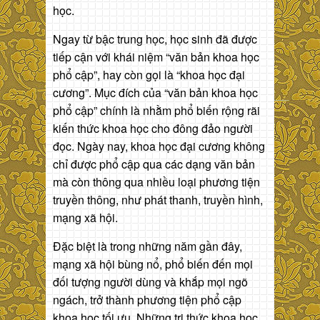
học.
Ngay từ bậc trung học, học sinh đã được
tiếp cận với khái niệm “văn bản khoa học
phổ cập”, hay còn gọi là “khoa học đại
cương”. Mục đích của “văn bản khoa học
phổ cập” chính là nhằm phổ biến rộng rãi
kiến thức khoa học cho đông đảo người
đọc. Ngày nay, khoa học đại cương không
chỉ được phổ cập qua các dạng văn bản
mà còn thông qua nhiều loại phương tiện
truyền thông, như phát thanh, truyền hình,
mạng xã hội.
Đặc biệt là trong những năm gần đây,
mạng xã hội bùng nổ, phổ biến đến mọi
đối tượng người dùng và khắp mọi ngõ
ngách, trở thành phương tiện phổ cập
khoa học tối ưu. Những tri thức khoa học