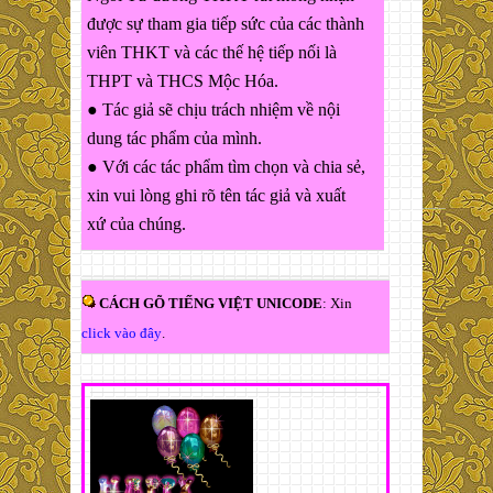
được sự tham gia tiếp sức của các thành
viên THKT và các thế hệ tiếp nối là
THPT và THCS Mộc Hóa.
● Tác giả sẽ chịu trách nhiệm về nội
dung tác phẩm của mình.
● Với các tác phẩm tìm chọn và chia sẻ,
xin vui lòng ghi rõ tên tác giả và xuất
xứ của chúng.
CÁCH GÕ TIẾNG VIỆT UNICODE
: Xin
click vào đây
.