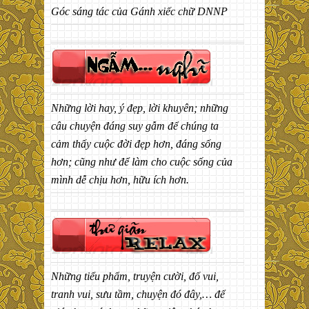
Góc sáng tác của Gánh xiếc chữ DNNP
Những lời hay, ý đẹp, lời khuyên; những
câu chuyện đáng suy gẫm để chúng ta
cảm thấy cuộc đời đẹp hơn, đáng sống
hơn; cũng như để làm cho cuộc sống của
mình dễ chịu hơn, hữu ích hơn.
Những tiểu phẩm, truyện cười, đố vui,
tranh vui, sưu tầm, chuyện đó đây,… để