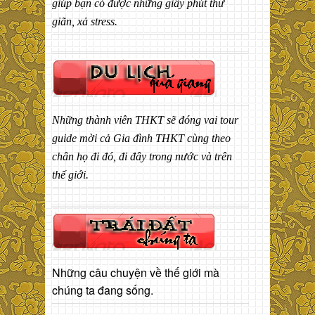
giúp bạn có được những giây phút thư
giãn, xả stress.
Những thành viên THKT sẽ đóng vai tour
guide mời cả Gia đình THKT cùng theo
chân họ đi đó, đi đây trong nước và trên
thế giới.
Những câu chuyện về thế giới mà
chúng ta đang sống.