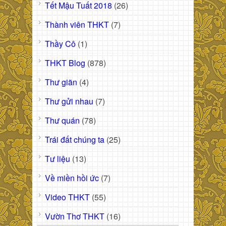
Tết Mậu Tuất 2018
(26)
Thành viên THKT
(7)
Thầy Cô
(1)
THKT Blog
(878)
Thư giãn
(4)
Thư gửi nhau
(7)
Thư quán
(78)
Trái đất chúng ta
(25)
Tư liệu
(13)
Về miền hồi ức
(7)
Video THKT
(55)
Vườn Thơ THKT
(16)