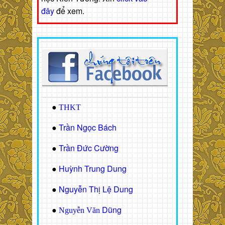
đây
để xem.
●
THKT
Trần Ngọc Bách
●
Trần Đức Cường
●
Huỳnh Trung Dung
●
Nguyễn Thị Lệ Dung
●
Dũng
●
Nguyễn Văn