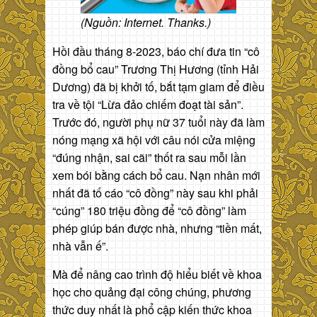
(Nguồn: Internet. Thanks.)
Hồi đầu tháng 8-2023, báo chí đưa tin “cô
đồng bổ cau” Trương Thị Hương (tỉnh Hải
Dương) đã bị khởi tố, bắt tạm giam để điều
tra về tội “Lừa đảo chiếm đoạt tài sản”.
Trước đó, người phụ nữ 37 tuổi này đã làm
nóng mạng xã hội với câu nói cửa miệng
“đúng nhận, sai cãi” thốt ra sau mỗi lần
xem bói bằng cách bổ cau. Nạn nhân mới
nhất đã tố cáo “cô đồng” này sau khi phải
“cúng” 180 triệu đồng để “cô đồng” làm
phép giúp bán được nhà, nhưng “tiền mất,
nhà vẫn ế”.
Mà để nâng cao trình độ hiểu biết về khoa
học cho quảng đại công chúng, phương
thức duy nhất là phổ cập kiến thức khoa