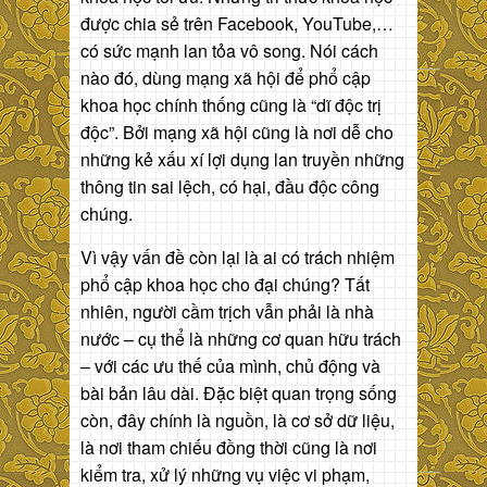
được chia sẻ trên Facebook, YouTube,…
có sức mạnh lan tỏa vô song. Nói cách
nào đó, dùng mạng xã hội để phổ cập
khoa học chính thống cũng là “dĩ độc trị
độc”. Bởi mạng xã hội cũng là nơi dễ cho
những kẻ xấu xí lợi dụng lan truyền những
thông tin sai lệch, có hại, đầu độc công
chúng.
Vì vậy vấn đề còn lại là ai có trách nhiệm
phổ cập khoa học cho đại chúng? Tất
nhiên, người cầm trịch vẫn phải là nhà
nước – cụ thể là những cơ quan hữu trách
– với các ưu thế của mình, chủ động và
bài bản lâu dài. Đặc biệt quan trọng sống
còn, đây chính là nguồn, là cơ sở dữ liệu,
là nơi tham chiếu đồng thời cũng là nơi
kiểm tra, xử lý những vụ việc vi phạm,