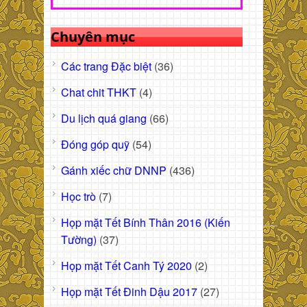
Chuyên mục
Các trang Đặc biệt
(36)
Chat chit THKT
(4)
Du lịch quá giang
(66)
Đóng góp quỹ
(54)
Gánh xiếc chữ DNNP
(436)
Học trò
(7)
Họp mặt Tết Bính Thân 2016 (Kiến
Tường)
(37)
Họp mặt Tết Canh Tý 2020
(2)
Họp mặt Tết Đinh Dậu 2017
(27)