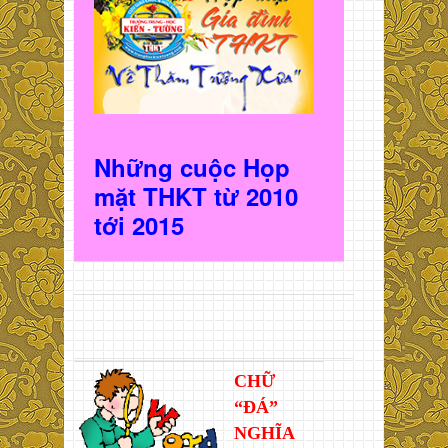
Những cuộc Họp
mặt THKT t
ừ 2010
t
ới 2015
CHỮ
“ĐÁ”
NGHĨA