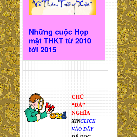
Những cuộc Họp
mặt THKT t
ừ 2010
t
ới 2015
CHỮ
“ĐÁ”
NGHĨA
XIN
CLICK
VÀO ĐÂY
ĐỂ ĐỌC