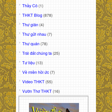
Thầy Cô
(1)
THKT Blog
(878)
Thư giãn
(4)
Thư gửi nhau
(7)
Thư quán
(78)
Trái đất chúng ta
(25)
Tư liệu
(13)
Về miền hồi ức
(7)
Video THKT
(55)
Vườn Thơ THKT
(16)