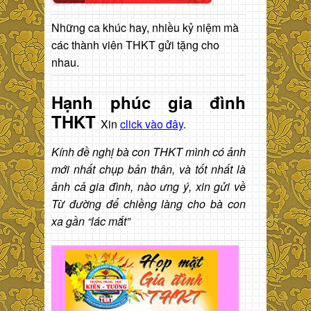
Những ca khúc hay, nhiều kỷ niệm mà
các thành viên THKT gửi tặng cho
nhau.
Hạnh phúc gia đình
THKT
Xin
click vào đây
.
Kính đề nghị bà con THKT mình có ảnh
mới nhất chụp bản thân, và tốt nhất là
ảnh cả gia đình, nào ưng ý, xin gửi về
Từ đường để chiềng làng cho bà con
xa gần “lác mắt”