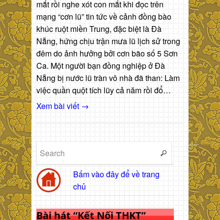
mắt rồi nghe xót con mắt khi đọc trên
mạng “cơn lũ” tin tức về cảnh đồng bào
khúc ruột miền Trung, đặc biệt là Đà
Nẵng, hứng chịu trận mưa lũ lịch sử trong
đêm do ảnh hưởng bởi cơn bão số 5 Sơn
Ca. Một người bạn đồng nghiệp ở Đà
Nẵng bị nước lũ tràn vô nhà đã than: Làm
việc quần quột tích lũy cả năm rồi đổ…
Xem bài viết →
Bấm vào đây để về trang
chủ
Bài hát “Kết Nối THKT”