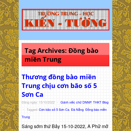
Tag Archives:
Đồng bào
miền Trung
Thương đồng bào miền
Trung chịu cơn bão số 5
Sơn Ca
Đăng ngày: 15/10/2022
-
Gánh xiếc chữ DNNP
,
THKT Blog
-
Tagged:
Cơn bão số 5 Sơn Ca
,
Đà Nẵng
,
Đồng bào miền
Trung
Sáng sớm thứ Bảy 15-10-2022, A Phử mở