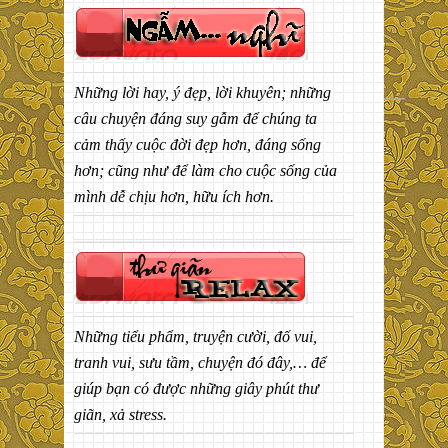
Những lời hay, ý đẹp, lời khuyên; những
câu chuyện đáng suy gẫm để chúng ta
cảm thấy cuộc đời đẹp hơn, đáng sống
hơn; cũng như để làm cho cuộc sống của
mình dễ chịu hơn, hữu ích hơn.
Những tiểu phẩm, truyện cười, đố vui,
tranh vui, sưu tầm, chuyện đó đây,… để
giúp bạn có được những giây phút thư
giãn, xả stress.