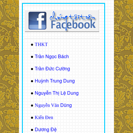
●
THKT
Trần Ngọc Bách
●
Trần Đức Cường
●
Huỳnh Trung Dung
●
Nguyễn Thị Lệ Dung
●
Dũng
●
Nguyễn Văn
●
Kiến Đen
Dương Đệ
●