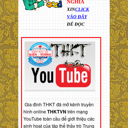
NGHĨA
XIN
CLICK
VÀO ĐÂY
ĐỂ ĐỌC
Gia đình THKT đã mở kênh truyền
hình online
THKTVN
trên mạng
YouTube toàn cầu để giới thiệu các
sinh hoạt của tập thể thầy trò Trung