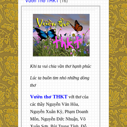
Vườn Thơ THKT
(16)
Khi ta vui chia vần thơ hạnh phúc
Lúc ta buồn tim nhỏ những dòng
thơ
Vườn thơ THKT
với thơ của
các thầy Nguyễn Văn Hòa,
Nguyễn Xuân Kỳ, Phạm Doanh
Môn, Nguyễn Đức Nhuận, Võ
Xuân Sơn, Bùi Trung Tính, Đỗ