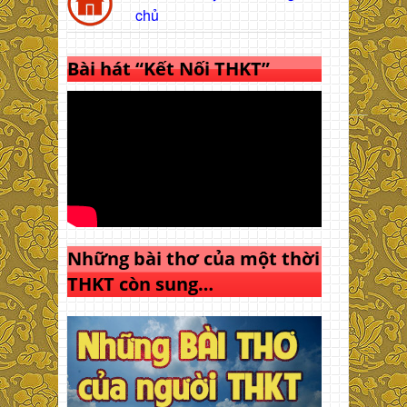
chủ
Bài hát “Kết Nối THKT”
Những bài thơ của một thời
THKT còn sung…