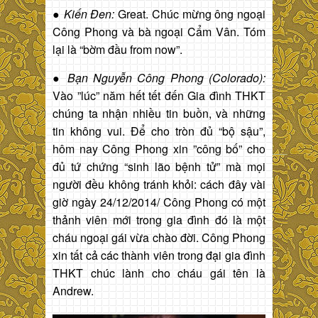
●
Kiến Đen:
Great. Chúc mừng ông ngoại
Công Phong và bà ngoại Cẩm Vân. Tóm
lại là “bờm đầu from now”.
●
Bạn Nguyễn Công Phong (Colorado):
Vào ”lúc” năm hết tết đến Gia đình THKT
chúng ta nhận nhiều tin buồn, và những
tin không vui. Để cho tròn đủ “bộ sậu”,
hôm nay Công Phong xin ”công bố” cho
đủ tứ chứng “sinh lão bệnh tử” mà mọi
người đều không tránh khỏi: cách đây vài
giờ ngày 24/12/2014/ Công Phong có một
thảnh viên mới trong gia đình đó là một
cháu ngoại gái vừa chào đời. Công Phong
xin tất cả các thành viên trong đại gia đình
THKT chúc lành cho cháu gái tên là
Andrew.