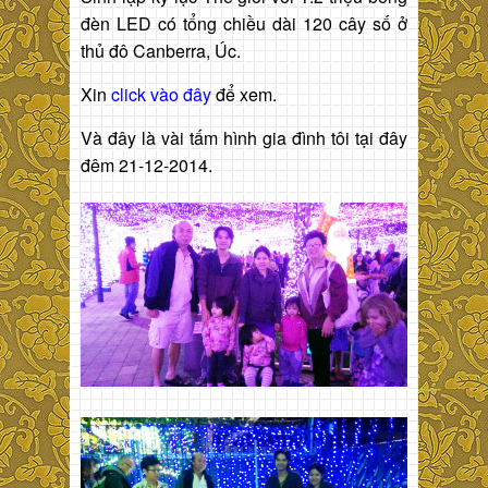
đèn LED có tổng chiều dài 120 cây số ở
thủ đô Canberra, Úc.
Xin
click vào đây
để xem.
Và đây là vài tấm hình gia đình tôi tại đây
đêm 21-12-2014.