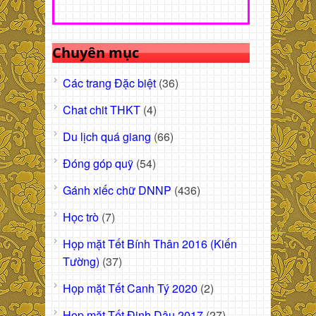
Chuyên mục
Các trang Đặc biệt
(36)
Chat chit THKT
(4)
Du lịch quá giang
(66)
Đóng góp quỹ
(54)
Gánh xiếc chữ DNNP
(436)
Học trò
(7)
Họp mặt Tết Bính Thân 2016 (Kiến
Tường)
(37)
Họp mặt Tết Canh Tý 2020
(2)
Họp mặt Tết Đinh Dậu 2017
(27)