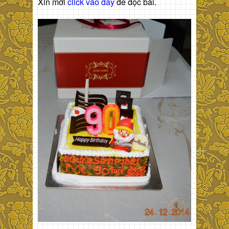
Xin mời
click vào đây
để đọc bài.