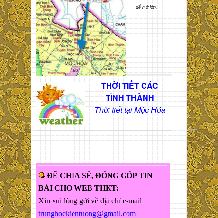
để mở lớn.
THỜI TIẾT CÁC
TỈNH THÀNH
Thời tiết tại Mộc Hóa
ĐỂ CHIA SẺ, ĐÓNG GÓP TIN
BÀI CHO WEB THKT:
Xin vui lòng gởi về địa chỉ e-mail
trunghockientuong@gmail.com