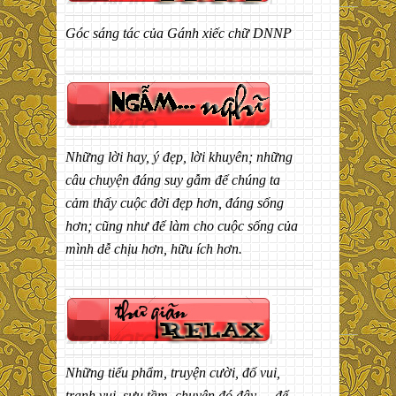
Góc sáng tác của Gánh xiếc chữ DNNP
Những lời hay, ý đẹp, lời khuyên; những
câu chuyện đáng suy gẫm để chúng ta
cảm thấy cuộc đời đẹp hơn, đáng sống
hơn; cũng như để làm cho cuộc sống của
mình dễ chịu hơn, hữu ích hơn.
Những tiểu phẩm, truyện cười, đố vui,
tranh vui, sưu tầm, chuyện đó đây,… để