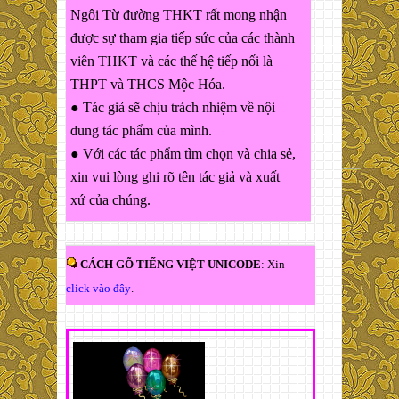
Ngôi Từ đường THKT rất mong nhận
được sự tham gia tiếp sức của các thành
viên THKT và các thế hệ tiếp nối là
THPT và THCS Mộc Hóa.
● Tác giả sẽ chịu trách nhiệm về nội
dung tác phẩm của mình.
● Với các tác phẩm tìm chọn và chia sẻ,
xin vui lòng ghi rõ tên tác giả và xuất
xứ của chúng.
CÁCH GÕ TIẾNG VIỆT UNICODE
: Xin
click vào đây
.