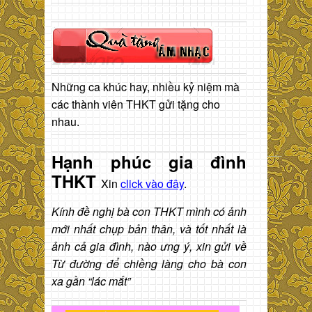
Những ca khúc hay, nhiều kỷ niệm mà
các thành viên THKT gửi tặng cho
nhau.
Hạnh phúc gia đình
THKT
Xin
click vào đây
.
Kính đề nghị bà con THKT mình có ảnh
mới nhất chụp bản thân, và tốt nhất là
ảnh cả gia đình, nào ưng ý, xin gửi về
Từ đường để chiềng làng cho bà con
xa gần “lác mắt”