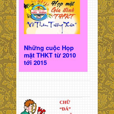
Những cuộc Họp
mặt THKT t
ừ 2010
t
ới 2015
CHỮ
“ĐÁ”