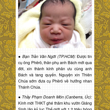
●
Bạn Trần Văn Ngỡi (TP.HCM):
Được tin
cụ ông Phêrô, thân phụ anh Bách mới qua
đời, xin thành kính phân ưu cùng anh
Bách và tang quyến. Nguyện xin Thiên
Chúa sớm đưa cụ Phêrô về hưởng nhan
Thánh Chúa.
●
Thầy Phạm Doanh Môn (Canberra, Úc):
Kính mời THKT ghé thăm khu vườn Giáng
Sinh lập kỷ lục Thế giới với 1.2 triệu bóng