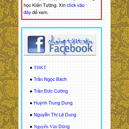
học Kiến Tường. Xin
click vào
đây
để xem.
●
THKT
Trần Ngọc Bách
●
Trần Đức Cường
●
Huỳnh Trung Dung
●
Nguyễn Thị Lệ Dung
●
Dũng
●
Nguyễn Văn