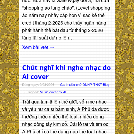
hức: Bữa nay là Sale Ngày đôi á, thả cửa
“shopping ảo tung chảo”. (Level shopping
ảo năm nay nhảy cấp hơn vì sao kê thẻ
credit tháng 2-2026 cho thấy ngân hàng
phát hành thẻ bắt đầu từ tháng 2-2026
tăng lãi suất dư nợ lên…
Xem bài viết →
Chút nghĩ khi nghe nhạc do
AI cover
Đăng ngày: 2/03/2026
-
Gánh xiếc chữ DNNP
,
THKT Blog
-
Tagged:
Music cover by AI
Trải qua tam thiên thế giới, vốn mê nhạc
và yêu nữ ca sĩ bẩm sinh, A Phủ đã được
thưởng thức nhiều thể loại, nhiều dòng
nhạc đông tây kim cổ. Cái lỗ tai và tim óc
A Phủ chỉ có thể dung nạp thể loại nhạc