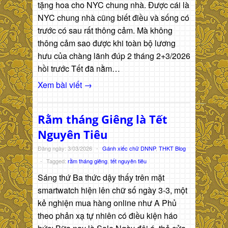
tặng hoa cho NYC chung nhà. Được cái là
NYC chung nhà cũng biết điều và sống có
trước có sau rất thông cảm. Mà không
thông cảm sao được khi toàn bộ lương
hưu của chàng lãnh đúp 2 tháng 2+3/2026
hồi trước Tết đã nằm…
Xem bài viết →
Rằm tháng Giêng là Tết
Nguyên Tiêu
Đăng ngày: 3/03/2026
-
Gánh xiếc chữ DNNP
,
THKT Blog
-
Tagged:
rằm tháng giêng
,
tết nguyên tiêu
Sáng thứ Ba thức dậy thấy trên mặt
smartwatch hiện lên chữ số ngày 3-3, một
kẻ nghiện mua hàng online như A Phủ
theo phản xạ tự nhiên có điều kiện háo