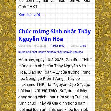
tốt, luôn may mắn và nhiều niềm vui. Gia
đình THKT
Xem bài viết →
Chúc mừng Sinh nhật Thầy
Nguyễn Văn Hòa
Đăng ngày: 10/03/2026
-
THKT Blog
-
Tagged:
Chúc
mừng sinh nhật
,
happy birthday
,
thầy nguyễn văn hòa
Hôm nay, ngày 10-3-2026, Gia đình THKT
mừng sinh nhật của Thầy Nguyễn Văn
Hòa, Giáo sư Toán – Lý của trường Trung
học Công lập Kiến Tường. Thầy có
nickname THKT là “Nguyễn Đạo Sĩ”, cặp
bài trùng vời “Đỗ Thiền Sư”, dù hai thầy
đang sống cách nhau nửa vòng Trái đất.
Kính chúc Thầy và Gia đình trong năm
tuổi mới luôn an lành, sức khỏe luôn tốt,