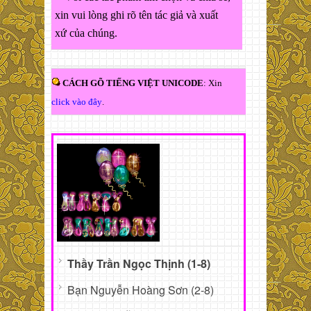
xin vui lòng ghi rõ tên tác giả và xuất
xứ của chúng.
CÁCH GÕ TIẾNG VIỆT UNICODE
: Xin
click vào đây
.
Thầy Trần Ngọc Thịnh (1-8)
Bạn Nguyễn Hoàng Sơn (2-8)