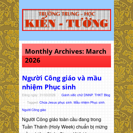
Monthly Archives:
March
2026
Người Công giáo và mầu
nhiệm Phục sinh
Đăng ngày: 31/03/2026
-
Gánh xiếc chữ DNNP
,
THKT Blog
-
Tagged:
Chúa Jesus phục sinh
,
Mầu nhiệm Phục sinh
,
Người Công giáo
Người Công giáo toàn cầu đang trong
Tuần Thánh (Holy Week) chuẩn bị mừng