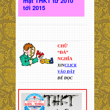
mặt THKT t
ừ 2010
t
ới 2015
CHỮ
“ĐÁ”
NGHĨA
XIN
CLICK
VÀO ĐÂY
ĐỂ ĐỌC