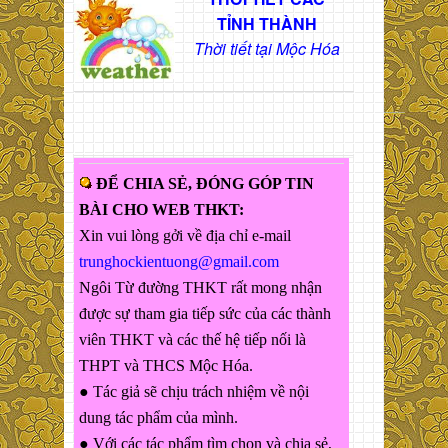
TỈNH THÀNH
Thời tiết tại Mộc Hóa
ĐỂ CHIA SẺ, ĐÓNG GÓP TIN
BÀI CHO WEB THKT:
Xin vui lòng gởi về địa chỉ e-mail
trunghockientuong@gmail.com
Ngôi Từ đường THKT rất mong nhận
được sự tham gia tiếp sức của các thành
viên THKT và các thế hệ tiếp nối là
THPT và THCS Mộc Hóa.
● Tác giả sẽ chịu trách nhiệm về nội
dung tác phẩm của mình.
● Với các tác phẩm tìm chọn và chia sẻ,