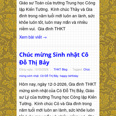
Giáo sư Toán của trường Trung học Công
lập Kiến Tường. Kính chúc Thầy và Gia
đình trong năm tuổi mới luôn an lành, sức
khỏe luôn tốt, luôn may mắn và nhiều
niềm vui. Gia đình THKT
Xem bài viết →
Chúc mừng Sinh nhật Cô
Đỗ Thị Bảy
Đăng ngày: 12/03/2026
-
THKT Blog
-
Tagged:
Chúc
mừng sinh nhật
,
Cô Đỗ Thị Bảy
,
happy birthday
Hôm nay, ngày 12-3-2026, Gia đình THKT
mừng sinh nhật của Cô Đỗ Thị Bảy, Giáo
sư Lý của trường Trung học Công lập Kiến
Tường. Kính chúc Cô và Gia đình trong
năm tuổi mới luôn an lành, sức khỏe luôn