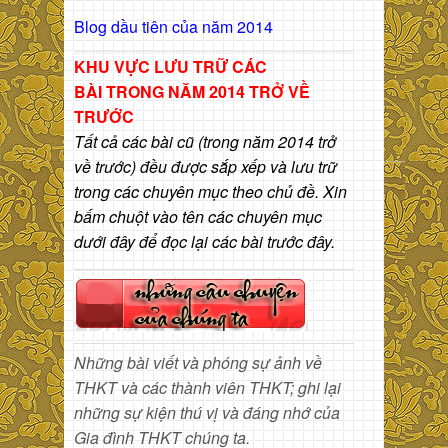
Blog dầu tiên của năm 2014
KHU VỰC LƯU TRỮ CÁC
BÀI
TRONG NĂM 2014 TRỞ VỀ
TRƯỚC
Tất cả các bài cũ (trong năm 2014 trở
về trước) đều được sắp xếp và lưu trữ
trong các chuyên mục theo chủ đề. Xin
bấm chuột vào tên các chuyên mục
dưới đây để đọc lại các bài trước đây.
Những bài viết và phóng sự ảnh về
THKT và các thành viên THKT; ghi lại
những sự kiện thú vị và đáng nhớ của
Gia đình THKT chúng ta.