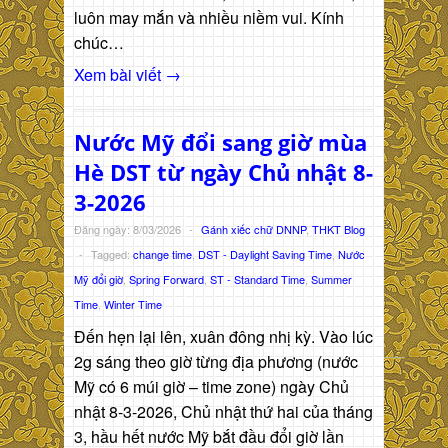
luôn may mắn và nhiều niềm vui. Kính
chúc…
Xem bài viết →
Nước Mỹ đổi sang giờ mùa
Hè DST từ ngày Chủ nhật 8-
3-2026
Đăng ngày: 8/03/2026
-
Gánh xiếc chữ DNNP
,
THKT Blog
-
Tagged:
change time
,
DST - Daylight Saving Time
,
Nước
Mỹ đổi giờ
,
Spring Forward
,
ST - Standard Time
,
Summer
Time
,
Winter Time
Đến hẹn lại lên, xuân đông nhị kỳ. Vào lúc
2g sáng theo giờ từng địa phương (nước
Mỹ có 6 múi giờ – time zone) ngày Chủ
nhật 8-3-2026, Chủ nhật thứ hai của tháng
3, hầu hết nước Mỹ bắt đầu đổi giờ lần