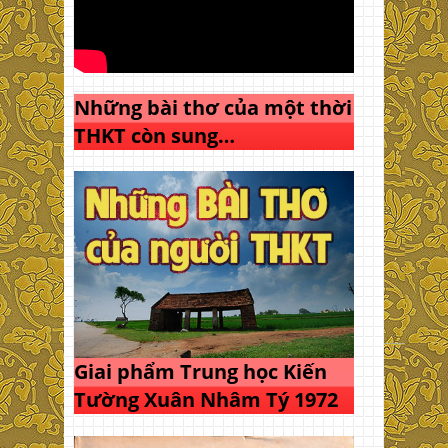
Những bài thơ của một thời
THKT còn sung…
Giai phẩm Trung học Kiến
Tường Xuân Nhâm Tý 1972