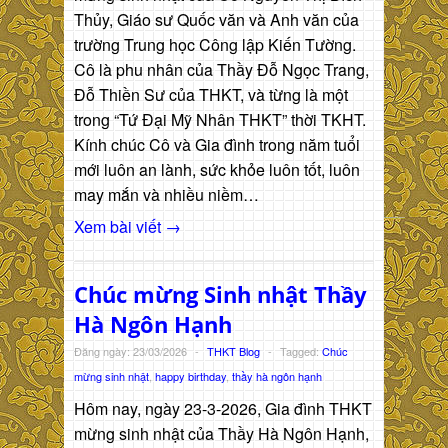
Thủy, Giáo sư Quốc văn và Anh văn của
trường Trung học Công lập Kiến Tường.
Cô là phu nhân của Thầy Đỗ Ngọc Trang,
Đỗ Thiền Sư của THKT, và từng là một
trong “Tứ Đại Mỹ Nhân THKT” thời TKHT.
Kính chúc Cô và Gia đình trong năm tuổi
mới luôn an lành, sức khỏe luôn tốt, luôn
may mắn và nhiều niềm…
Xem bài viết →
Chúc mừng Sinh nhật Thầy
Hà Ngôn Hạnh
Đăng ngày: 23/03/2026
-
THKT Blog
-
Tagged:
Chúc
mừng sinh nhật
,
happy birthday
,
thầy hà ngôn hạnh
Hôm nay, ngày 23-3-2026, Gia đình THKT
mừng sinh nhật của Thầy Hà Ngôn Hạnh,