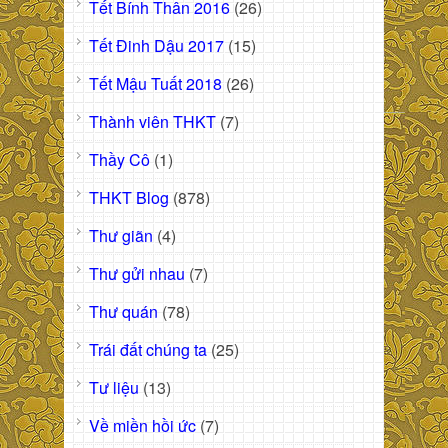
Tết Bính Thân 2016
(26)
Tết Đinh Dậu 2017
(15)
Tết Mậu Tuất 2018
(26)
Thành viên THKT
(7)
Thầy Cô
(1)
THKT Blog
(878)
Thư giãn
(4)
Thư gửi nhau
(7)
Thư quán
(78)
Trái đất chúng ta
(25)
Tư liệu
(13)
Về miền hồi ức
(7)