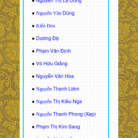
Nguyễn Thị Lệ Dung
●
Dũng
●
Nguyễn Văn
●
Kiến Đen
Dương Đệ
●
Phạm Văn Định
●
Võ Hữu Giảng
●
Nguyễn Văn Hòa
●
Thanh Liêm
●
Nguyễn
Thị Kiều Nga
●
Nguyễn
Thanh Phong (Xẹp)
●
Nguyễn
Phạm Thị Kim Sang
●