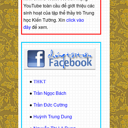
YouTube toàn cầu để giới thiệu các
sinh hoạt của tập thể thầy trò Trung
học Kiến Tường. Xin
click vào
đây
để xem.
●
THKT
Trần Ngọc Bách
●
Trần Đức Cường
●
Huỳnh Trung Dung
●