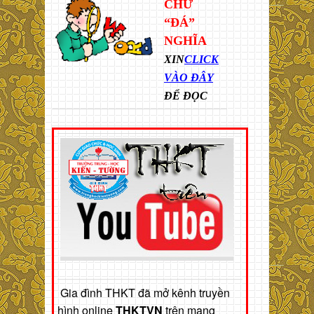
CHỮ
“ĐÁ”
NGHĨA
XIN
CLICK
VÀO ĐÂY
ĐỂ ĐỌC
Gia đình THKT đã mở kênh truyền
hình online
THKTVN
trên mạng