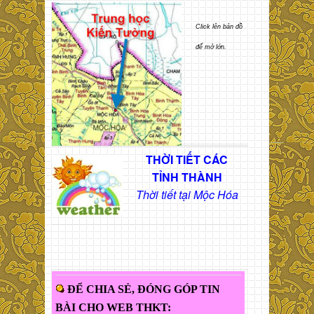
Click lên bản đồ
để mở lớn.
THỜI TIẾT CÁC
TỈNH THÀNH
Thời tiết tại Mộc Hóa
ĐỂ CHIA SẺ, ĐÓNG GÓP TIN
BÀI CHO WEB THKT: