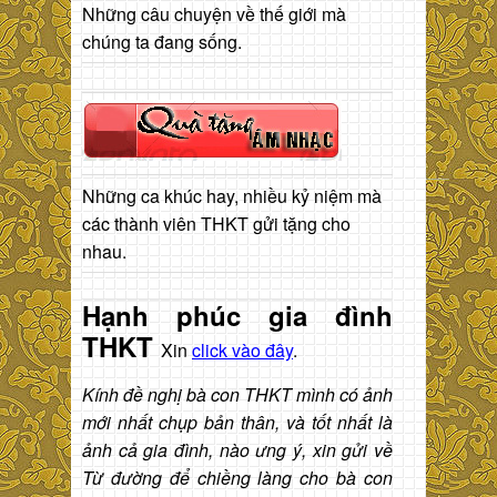
Những câu chuyện về thế giới mà
chúng ta đang sống.
Những ca khúc hay, nhiều kỷ niệm mà
các thành viên THKT gửi tặng cho
nhau.
Hạnh phúc gia đình
THKT
Xin
click vào đây
.
Kính đề nghị bà con THKT mình có ảnh
mới nhất chụp bản thân, và tốt nhất là
ảnh cả gia đình, nào ưng ý, xin gửi về
Từ đường để chiềng làng cho bà con