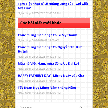
Tạm biệt nhạc sĩ Lê Hoàng Long của “Gợi Giấc
Mơ Xưa”
Ngày đăng: 28/05/2026 02:06:35 PM
Các bài viết mới khác
Chúc mừng Sinh nhật Cô Lê Mỹ Thanh
Ngày đăng: 5/07/2026 07:13:00 AM
Chúc mừng Sinh nhật Cô Nguyễn Thị Kim
Huỳnh
Ngày đăng: 26/06/2026 10:30:38 AM
Mùa hè Việt Nam, mùa đông Úc Đại Lợi
Ngày đăng: 21/06/2026 06:57:10 PM
HAPPY FATHER'S DAY - Mừng Ngày của Cha
Ngày đăng: 20/06/2026 11:04:42 PM
Tết Đoan Ngọ Mùng Năm tháng Năm
Ngày đăng: 19/06/2026 10:37:26 AM