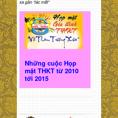
xa gần “lác mắt”
Những cuộc Họp
mặt THKT t
ừ 2010
t
ới 2015