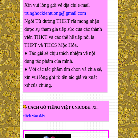
Xin vui lòng gởi về địa chỉ e-mail
trunghockientuong@gmail.com
Ngôi Từ đường THKT rất mong nhận
được sự tham gia tiếp sức của các thành
viên THKT và các thế hệ tiếp nối là
THPT và THCS Mộc Hóa.
● Tác giả sẽ chịu trách nhiệm về nội
dung tác phẩm của mình.
● Với các tác phẩm tìm chọn và chia sẻ,
xin vui lòng ghi rõ tên tác giả và xuất
xứ của chúng.
CÁCH GÕ TIẾNG VIỆT UNICODE
: Xin
click vào đây
.