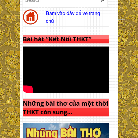
Bấm vào đây để về trang
chủ
Bài hát “Kết Nối THKT”
Những bài thơ của một thời
THKT còn sung…