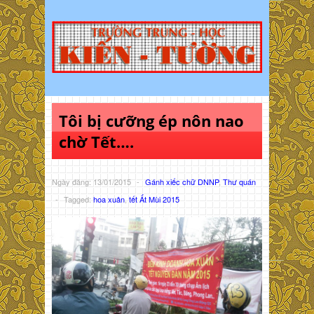
Tôi bị cưỡng ép nôn nao
chờ Tết….
Ngày đăng: 13/01/2015
-
Gánh xiếc chữ DNNP
,
Thư quán
-
Tagged:
hoa xuân
,
tết Ất Mùi 2015