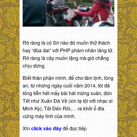
Rõ ràng là có Sir nào đó muốn thử thách
hay “đùa dai” với PHP phàm nhân lãng tử.
Rõ ràng là cây muốn lặng mà gió chẳng
chịu dừng.
Biết thân phận mình, để cho tâm tịnh, lòng
an, từ những ngày cuối năm 2014, tôi đã
tống tiễn hết mấy bài hát mừng xuân, đón
Tết như Xuân Đã Về (xin tạ tội với nhạc sĩ
Minh Kỳ), Tết Đến Rồi,… ra khỏi ổ đĩa
cứng máy tính của mình.
Xin
click vào đây
để đọc tiếp