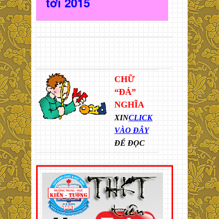
t
ới 2015
CHỮ
“ĐÁ”
NGHĨA
XIN
CLICK
VÀO ĐÂY
ĐỂ ĐỌC