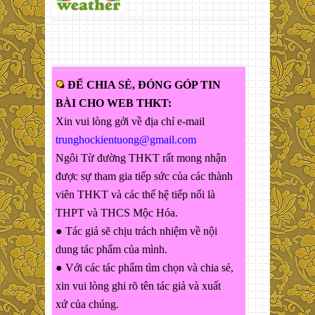
ĐỂ CHIA SẺ, ĐÓNG GÓP TIN
BÀI CHO WEB THKT:
Xin vui lòng gởi về địa chỉ e-mail
trunghockientuong@gmail.com
Ngôi Từ đường THKT rất mong nhận
được sự tham gia tiếp sức của các thành
viên THKT và các thế hệ tiếp nối là
THPT và THCS Mộc Hóa.
● Tác giả sẽ chịu trách nhiệm về nội
dung tác phẩm của mình.
● Với các tác phẩm tìm chọn và chia sẻ,
xin vui lòng ghi rõ tên tác giả và xuất
xứ của chúng.