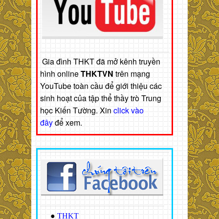
Gia đình THKT đã mở kênh truyền
hình online
THKTVN
trên mạng
YouTube toàn cầu để giới thiệu các
sinh hoạt của tập thể thầy trò Trung
học Kiến Tường. Xin
click vào
đây
để xem.
●
THKT