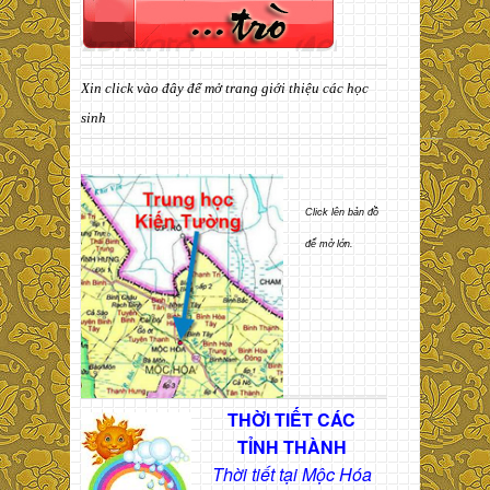
Xin click vào đây để mở trang giới thiệu các học
sinh
Click lên bản đồ
để mở lớn.
THỜI TIẾT CÁC
TỈNH THÀNH
Thời tiết tại Mộc Hóa