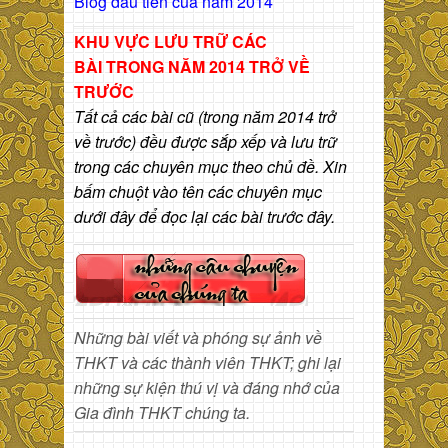
Blog dầu tiên của năm 2014
KHU VỰC LƯU TRỮ CÁC
BÀI
TRONG NĂM 2014 TRỞ VỀ
TRƯỚC
Tất cả các bài cũ (trong năm 2014 trở
về trước) đều được sắp xếp và lưu trữ
trong các chuyên mục theo chủ đề. Xin
bấm chuột vào tên các chuyên mục
dưới đây để đọc lại các bài trước đây.
Những bài viết và phóng sự ảnh về
THKT và các thành viên THKT; ghi lại
những sự kiện thú vị và đáng nhớ của
Gia đình THKT chúng ta.