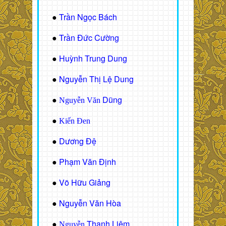
Trần Ngọc Bách
●
Trần Đức Cường
●
Huỳnh Trung Dung
●
Nguyễn Thị Lệ Dung
●
Dũng
●
Nguyễn Văn
●
Kiến Đen
Dương Đệ
●
Phạm Văn Định
●
Võ Hữu Giảng
●
Nguyễn Văn Hòa
●
Thanh Liêm
●
Nguyễn