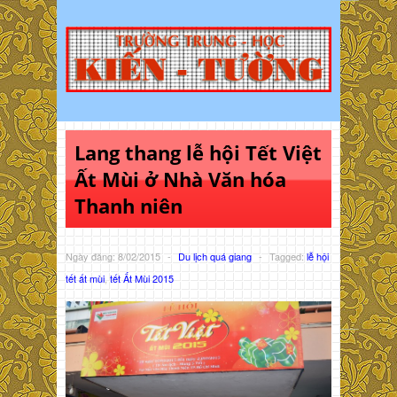
Lang thang lễ hội Tết Việt
Ất Mùi ở Nhà Văn hóa
Thanh niên
Ngày đăng: 8/02/2015
-
Du lịch quá giang
-
Tagged:
lễ hội
tết ất mùi
,
tết Ất Mùi 2015