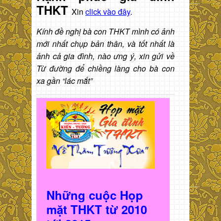
THKT
Xin
click vào đây
.
Kính đề nghị bà con THKT mình có ảnh
mới nhất chụp bản thân, và tốt nhất là
ảnh cả gia đình, nào ưng ý, xin gửi về
Từ đường để chiềng làng cho bà con
xa gần “lác mắt”
Những cuộc Họp
mặt THKT t
ừ 2010