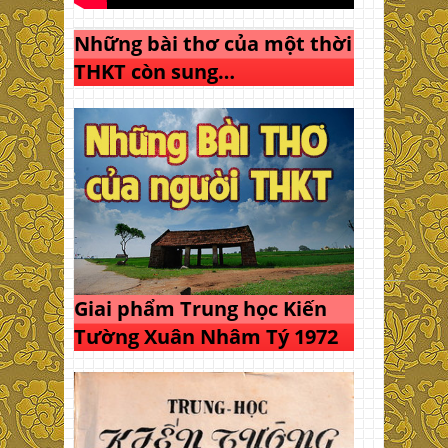
Những bài thơ của một thời
THKT còn sung…
Giai phẩm Trung học Kiến
Tường Xuân Nhâm Tý 1972