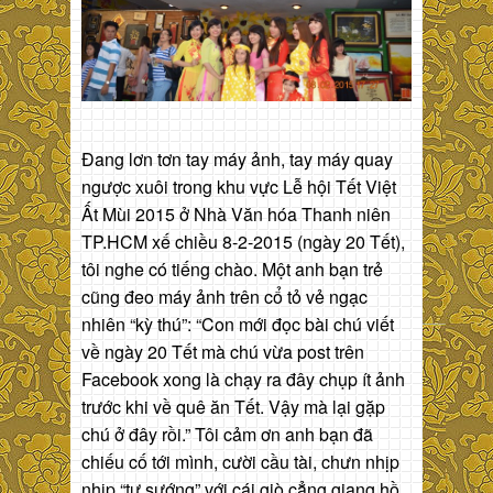
Đang lơn tơn tay máy ảnh, tay máy quay
ngược xuôi trong khu vực Lễ hội Tết Việt
Ất Mùi 2015 ở Nhà Văn hóa Thanh niên
TP.HCM xế chiều 8-2-2015 (ngày 20 Tết),
tôi nghe có tiếng chào. Một anh bạn trẻ
cũng đeo máy ảnh trên cổ tỏ vẻ ngạc
nhiên “kỳ thú”: “Con mới đọc bài chú viết
về ngày 20 Tết mà chú vừa post trên
Facebook xong là chạy ra đây chụp ít ảnh
trước khi về quê ăn Tết. Vậy mà lại gặp
chú ở đây rồi.” Tôi cảm ơn anh bạn đã
chiếu cố tới mình, cười cầu tài, chưn nhịp
nhịp “tự sướng” với cái giò cẳng giang hồ