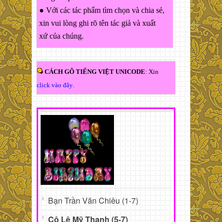
● Với các tác phẩm tìm chọn và chia sẻ,
xin vui lòng ghi rõ tên tác giả và xuất
xứ của chúng.
CÁCH GÕ TIẾNG VIỆT UNICODE
: Xin
click vào đây
.
Bạn Trần Văn Chiêu (1-7)
Cô Lê Mỹ Thanh (5-7)