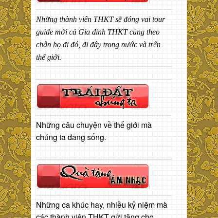
Những thành viên THKT sẽ đóng vai tour
guide mời cả Gia đình THKT cùng theo
chân họ đi đó, đi đây trong nước và trên
thế giới.
Những câu chuyện về thế giới mà
chúng ta đang sống.
Những ca khúc hay, nhiều kỷ niệm mà
các thành viên THKT gửi tặng cho