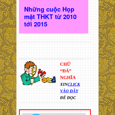
Những cuộc Họp
mặt THKT t
ừ 2010
t
ới 2015
CHỮ
“ĐÁ”
NGHĨA
XIN
CLICK
VÀO ĐÂY
ĐỂ ĐỌC