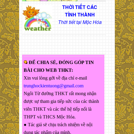
THỜI TIẾT CÁC
TỈNH THÀNH
Thời tiết tại Mộc Hóa
ĐỂ CHIA SẺ, ĐÓNG GÓP TIN
BÀI CHO WEB THKT:
Xin vui lòng gởi về địa chỉ e-mail
trunghockientuong@gmail.com
Ngôi Từ đường THKT rất mong nhận
được sự tham gia tiếp sức của các thành
viên THKT và các thế hệ tiếp nối là
THPT và THCS Mộc Hóa.
● Tác giả sẽ chịu trách nhiệm về nội
dung tác phẩm của mình.