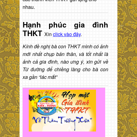
nhau.
Hạnh phúc gia đình
THKT
Xin
click vào đây
.
Kính đề nghị bà con THKT mình có ảnh
mới nhất chụp bản thân, và tốt nhất là
ảnh cả gia đình, nào ưng ý, xin gửi về
Từ đường để chiềng làng cho bà con
xa gần “lác mắt”