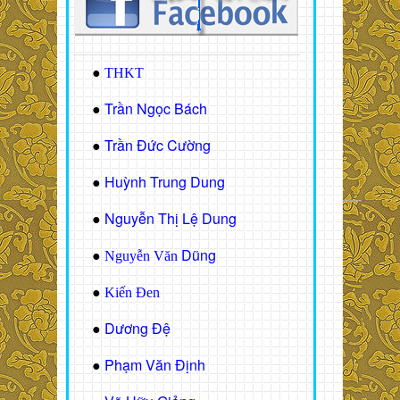
●
THKT
Trần Ngọc Bách
●
Trần Đức Cường
●
Huỳnh Trung Dung
●
Nguyễn Thị Lệ Dung
●
Dũng
●
Nguyễn Văn
●
Kiến Đen
Dương Đệ
●
Phạm Văn Định
●