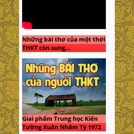
Những bài thơ của một thời
THKT còn sung…
Giai phẩm Trung học Kiến
Tường Xuân Nhâm Tý 1972