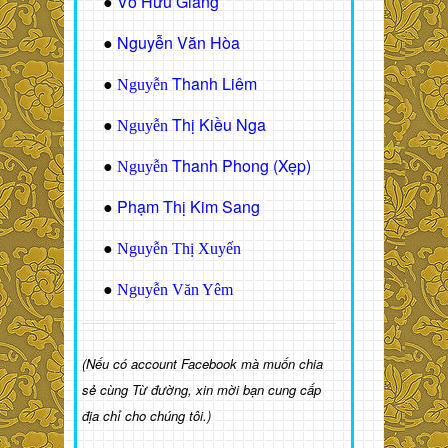
Võ Hữu Giảng
●
Nguyễn Văn Hòa
●
Thanh Liêm
●
Nguyễn
Thị Kiều Nga
●
Nguyễn
Thanh Phong (Xẹp)
●
Nguyễn
Phạm Thị Kim Sang
●
●
Nguyễn Thị Xuyến
●
Nguyễn Văn Yêm
(Nếu có account Facebook mà muốn chia
sẻ cùng Từ đường, xin mời bạn cung cấp
địa chỉ cho chúng tôi.)