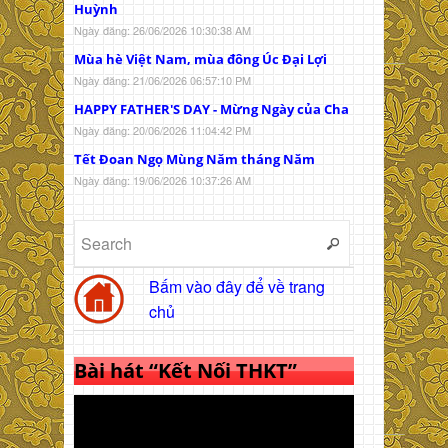
Huỳnh
Ngày đăng: 26/06/2026 10:30:38 AM
Mùa hè Việt Nam, mùa đông Úc Đại Lợi
Ngày đăng: 21/06/2026 06:57:10 PM
HAPPY FATHER'S DAY - Mừng Ngày của Cha
Ngày đăng: 20/06/2026 11:04:42 PM
Tết Đoan Ngọ Mùng Năm tháng Năm
Ngày đăng: 19/06/2026 10:37:26 AM
Bấm vào đây để về trang
chủ
Bài hát “Kết Nối THKT”