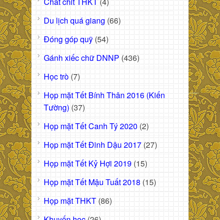
Chat chit THKT
(4)
Du lịch quá giang
(66)
Đóng góp quỹ
(54)
Gánh xiếc chữ DNNP
(436)
Học trò
(7)
Họp mặt Tết Bính Thân 2016 (Kiến
Tường)
(37)
Họp mặt Tết Canh Tý 2020
(2)
Họp mặt Tết Đinh Dậu 2017
(27)
Họp mặt Tết Kỷ Hợi 2019
(15)
Họp mặt Tết Mậu Tuất 2018
(15)
Họp mặt THKT
(86)
Khuyến học
(26)