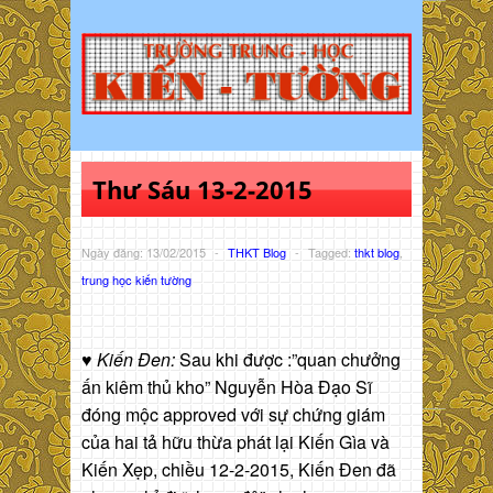
Thư Sáu 13-2-2015
Ngày đăng: 13/02/2015
-
THKT Blog
-
Tagged:
thkt blog
,
trung học kiến tường
♥ Kiến Đen:
Sau khi được :”quan chưởng
ấn kiêm thủ kho” Nguyễn Hòa Đạo Sĩ
đóng mộc approved với sự chứng giám
của hai tả hữu thừa phát lại Kiến Gìa và
Kiến Xẹp, chiều 12-2-2015, Kiến Đen đã