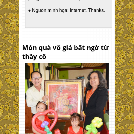
+ Nguồn minh họa: Internet. Thanks.
Món quà vô giá bất ngờ từ
thầy cô