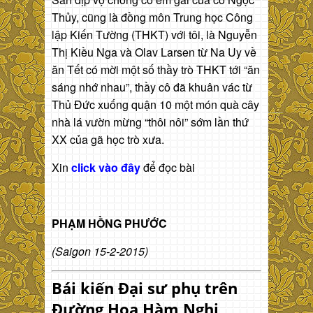
Thủy, cũng là đồng môn Trung học Công
lập Kiến Tường (THKT) với tôi, là Nguyễn
Thị Kiều Nga và Olav Larsen từ Na Uy về
ăn Tết có mời một số thầy trò THKT tới “ăn
sáng nhớ nhau”, thầy cô đã khuân vác từ
Thủ Đức xuống quận 10 một món quà cây
nhà lá vườn mừng “thôi nôi” sớm lần thứ
XX của gã học trò xưa.
Xin
click vào đây
để đọc bài
PHẠM HỒNG PHƯỚC
(Saigon 15-2-2015)
Bái kiến Đại sư phụ trên
Đường Hoa Hàm Nghi