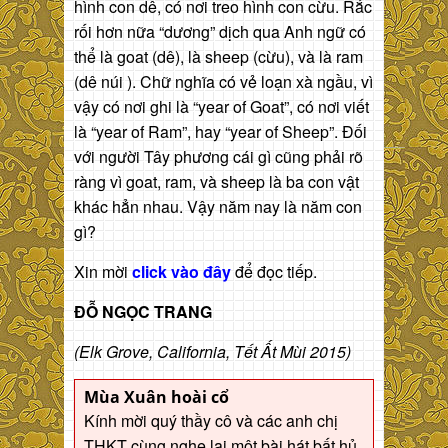
hình con dê, có nơi treo hình con cừu. Rắc
rối hơn nữa “dương” dịch qua Anh ngữ có
thể là goat (dê), là sheep (cừu), và là ram
(dê núi ). Chữ nghĩa có vẻ loạn xà ngầu, vì
vậy có nơi ghi là “year of Goat”, có nơi viết
là “year of Ram”, hay “year of Sheep”. Đối
với người Tây phương cái gì cũng phải rõ
ràng vì goat, ram, và sheep là ba con vật
khác hẳn nhau. Vậy năm nay là năm con
gì?
Xin mời
click vào đây
để đọc tiếp.
ĐỖ NGỌC TRANG
(Elk Grove, California, Tết Ất Mùi 2015)
Mùa Xuân hoài cổ
Kính mời quý thầy cô và các anh chị
THKT cùng nghe lại một bài hát bất hủ