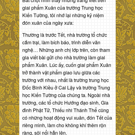
Bất chợt nhìn thấy những trang viết trên
giai phẩm Xuân của trường Trung học
Kiến Tường, tôi nhớ lại những kỷ niệm
đón xuân của ngày xưa:
Thường là trước Tết, nhà trường tổ chức
cắm trại, làm bích báo, trình diễn văn
nghệ… Những anh chị lớp trên, còn tham
gia viết bài gửi cho nhà trường làm giai
phẩm Xuân. Lúc ấy, cuốn giai phẩm Xuân
trở thành vật phẩm giao lưu giữa các
trường với nhau, nhất là trường trung học
Đốc Binh Kiều ở Cai Lậy và trường Trung
học Kiến Tường của chúng ta. Ngoài nhà
trường, các tổ chức Hướng đạo sinh, Gia
đình Phật Tử, Thiếu nhi Thánh Thể cũng
có những hoạt động vui xuân, đón Tết của
riêng mình, làm cho không khí thêm rộn
ràng, sôi nổi hẳn lên.