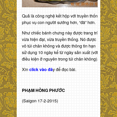
Quả là công nghệ kết hộp với truyền thống
phục vụ con người sướng hơn, “đã” hơn.
Như chiếc bánh chưng này được trang trí
vừa hiện đại, vừa truyền thống. Nó được
vô túi chân không và được thông tin hạn
sử dụng 10 ngày kể từ ngày sản xuất (với
điều kiện ở nguyên trong túi chân không).
Xin
click vào đâ
y để đọc bài.
PHẠM HỒNG PHƯỚC
(Saigon 17-2-2015)