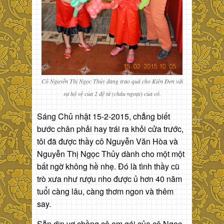
Cô Nguyễn Thị Ngọc Thủy đang trao quá cho Kiến Đen với
sự hộ vệ của 2 đệ tử (cháu ngoại) của cô.
Sáng Chủ nhật 15-2-2015, chẳng biết
bước chân phải hay trái ra khỏi cửa trước,
tôi đã được thầy cô Nguyễn Văn Hòa và
Nguyễn Thị Ngọc Thủy dành cho một một
bất ngờ không hề nhẹ. Đó là tình thầy cũ
trò xưa như rượu nho được ủ hơn 40 năm
tuổi càng lâu, càng thơm ngon và thêm
say.
Sẵn dịp vợ chồng cô em gái của cô Ngọc