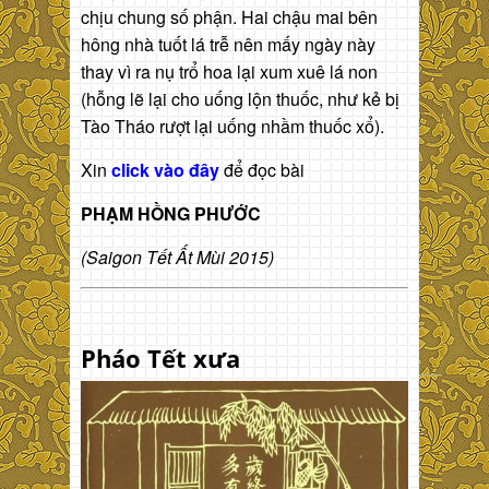
chịu chung số phận. Hai chậu mai bên
hông nhà tuốt lá trễ nên mấy ngày này
thay vì ra nụ trổ hoa lại xum xuê lá non
(hỗng lẽ lại cho uống lộn thuốc, như kẻ bị
Tào Tháo rượt lại uống nhầm thuốc xổ).
Xin
click vào đây
để đọc bài
PHẠM HỒNG PHƯỚC
(Saigon Tết Ất Mùi 2015)
Pháo Tết xưa