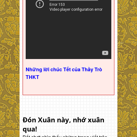
Những lời chúc Tết của Thầy Trò
THKT
Đón Xuân này, nhớ xuân
qua!