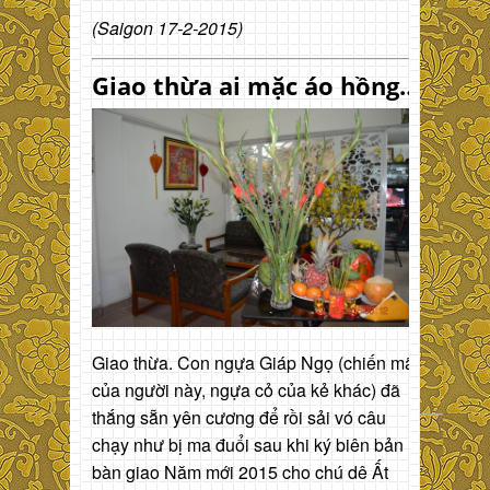
(Saigon 17-2-2015)
Giao thừa ai mặc áo hồng…
Giao thừa. Con ngựa Giáp Ngọ (chiến mã
của người này, ngựa cỏ của kẻ khác) đã
thắng sẵn yên cương để rồi sải vó câu
chạy như bị ma đuổi sau khi ký biên bản
bàn giao Năm mới 2015 cho chú dê Ất