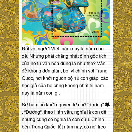
Đối với người Việt, năm nay là năm con
dê. Nhưng phải chăng nhất định gốc tích
của nó từ văn hóa đúng là như thế? Vấn
đề không đơn giản, bởi vì chính với Trung
Quốc, nơi khởi nguồn bộ 12 con giáp, các
học giả của họ cũng không nhất trí năm
nay là năm con gì.
Sự hàm hồ khởi nguyên từ chữ “dương”
羊
. “Dương”, theo Hán văn, nghĩa là con dê,
nhưng cũng có nghĩa là con cừu. Chính
bên Trung Quốc, tết năm nay, có nơi treo