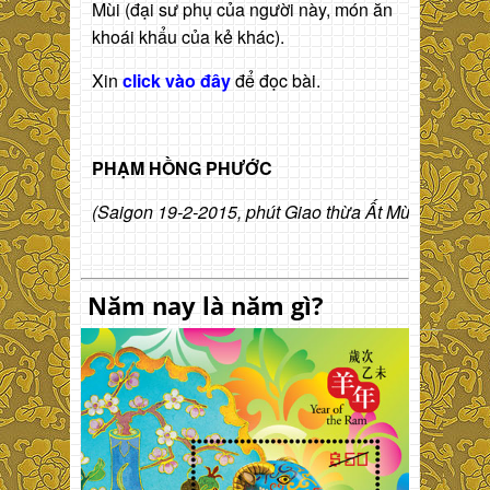
Mùi (đại sư phụ của người này, món ăn
khoái khẩu của kẻ khác).
Xin
click vào đây
để đọc bài.
PHẠM HỒNG PHƯỚC
(Saigon 19-2-2015, phút Giao thừa Ất Mùi)
Năm nay là năm gì?