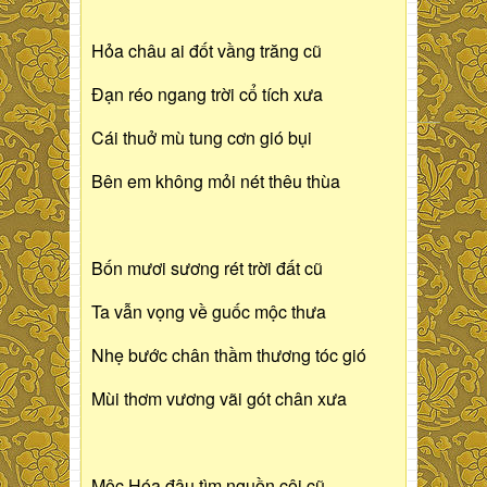
Hỏa châu ai đốt vầng trăng cũ
Đạn réo ngang trời cổ tích xưa
Cái thuở mù tung cơn gió bụi
Bên em không mỏi nét thêu thùa
Bốn mươi sương rét trời đất cũ
Ta vẫn vọng về guốc mộc thưa
Nhẹ bước chân thầm thương tóc gió
Mùi thơm vương vãi gót chân xưa
Mộc Hóa đâu tìm nguồn cội cũ