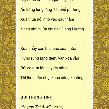
Áo trắng tung tăng Tết phố phường
Xuân lùa nỗi nhớ vào sâu thẳm
Nhen nhúm lửa tìm nét Giáng Hương
Xuân nầy còn biết bao xuân nữa
Hứng rụng từng đêm, vần xóa vần
Bút cố đưa lên, tay đã nặng
Thi thơ nhàn nhạt khúc bâng khuâng…
BÙI TRUNG TÍNH
(Saigon Tết Ất Mùi 2015)