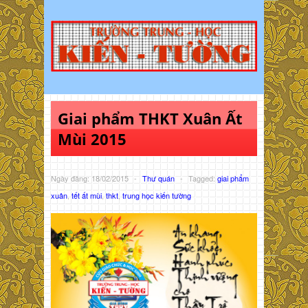
Giai phẩm THKT Xuân Ất
Mùi 2015
Ngày đăng: 18/02/2015
-
Thư quán
-
Tagged:
giai phẩm
xuân
,
tết ất mùi
,
thkt
,
trung học kiến tường