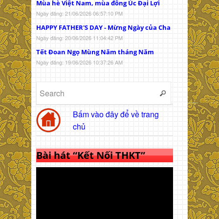
Mùa hè Việt Nam, mùa đông Úc Đại Lợi
Ngày đăng: 21/06/2026 06:57:10 PM
HAPPY FATHER'S DAY - Mừng Ngày của Cha
Ngày đăng: 20/06/2026 11:04:42 PM
Tết Đoan Ngọ Mùng Năm tháng Năm
Ngày đăng: 19/06/2026 10:37:26 AM
Bấm vào đây để về trang
chủ
Bài hát “Kết Nối THKT”