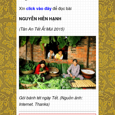
Xin
click vào đây
để đọc bài
NGUYỄN HIỀN HẠNH
(Tân An Tết Ất Mùi 2015)
Gói bánh tét ngày Tết. (Nguồn ảnh:
Internet. Thanks)