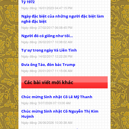
Tý 1972
Ngày đăng: 16/01/2023 04:47:15 PM
Ngày đặc biệt của những người đặc biệt làm
nghề đặc biệt
Ngày đăng: 27/02/2017 06:08:45 PM
Người đó có giống như tôi…
Ngày đăng: 26/02/2017 10:38:02 AM
Tự sự trong ngày Vá Liền Tình
Ngày đăng: 14/02/2017 12:22:28 PM
Đưa ông Táo, đón bác Trump
Ngày đăng: 20/01/2017 11:15:06 AM
Các bài viết mới khác
Chúc mừng Sinh nhật Cô Lê Mỹ Thanh
Ngày đăng: 5/07/2026 07:13:00 AM
Chúc mừng Sinh nhật Cô Nguyễn Thị Kim
Huỳnh
Ngày đăng: 26/06/2026 10:30:38 AM