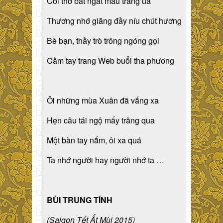
Cõi thơ bát ngát màu trăng úa
Thương nhớ giăng đầy níu chút hương
Bè bạn, thầy trò trông ngóng gọi
Cầm tay trang Web buổi tha phương
Ôi những mùa Xuân đã vắng xa
Hẹn câu tái ngộ mấy trăng qua
Một bàn tay nắm, ôi xa quá
Ta nhớ người hay người nhớ ta …
BÙI TRUNG TÍNH
(Saigon Tết Ất Mùi 2015)