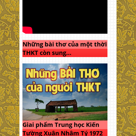
Những bài thơ của một thời
THKT còn sung…
Giai phẩm Trung học Kiến
Tường Xuân Nhâm Tý 1972