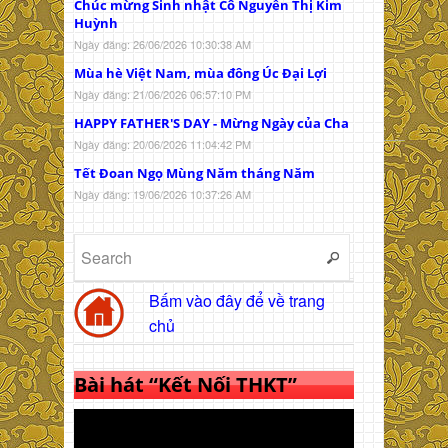
Chúc mừng Sinh nhật Cô Nguyễn Thị Kim
Huỳnh
Ngày đăng: 26/06/2026 10:30:38 AM
Mùa hè Việt Nam, mùa đông Úc Đại Lợi
Ngày đăng: 21/06/2026 06:57:10 PM
HAPPY FATHER'S DAY - Mừng Ngày của Cha
Ngày đăng: 20/06/2026 11:04:42 PM
Tết Đoan Ngọ Mùng Năm tháng Năm
Ngày đăng: 19/06/2026 10:37:26 AM
Bấm vào đây để về trang
chủ
Bài hát “Kết Nối THKT”