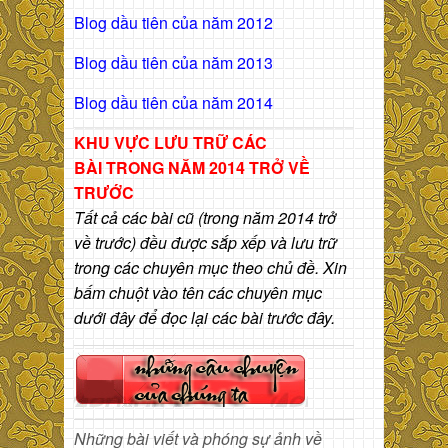
Blog dầu tiên của năm 2012
Blog dầu tiên của năm 2013
Blog dầu tiên của năm 2014
KHU VỰC LƯU TRỮ CÁC
BÀI
TRONG NĂM 2014 TRỞ VỀ
TRƯỚC
Tất cả các bài cũ (trong năm 2014 trở
về trước) đều được sắp xếp và lưu trữ
trong các chuyên mục theo chủ đề. Xin
bấm chuột vào tên các chuyên mục
dưới đây để đọc lại các bài trước đây.
Những bài viết và phóng sự ảnh về