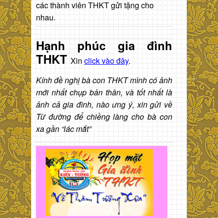
các thành viên THKT gửi tặng cho
nhau.
Hạnh phúc gia đình
THKT
Xin
click vào đây
.
Kính đề nghị bà con THKT mình có ảnh
mới nhất chụp bản thân, và tốt nhất là
ảnh cả gia đình, nào ưng ý, xin gửi về
Từ đường để chiềng làng cho bà con
xa gần “lác mắt”