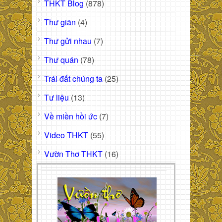
THKT Blog
(878)
Thư giãn
(4)
Thư gửi nhau
(7)
Thư quán
(78)
Trái đất chúng ta
(25)
Tư liệu
(13)
Về miền hồi ức
(7)
Video THKT
(55)
Vườn Thơ THKT
(16)