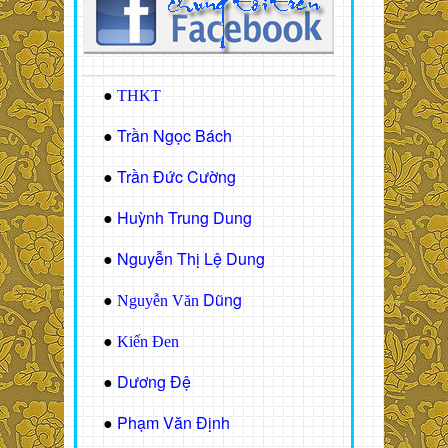
●
THKT
Trần Ngọc Bách
●
Trần Đức Cường
●
Huỳnh Trung Dung
●
Nguyễn Thị Lệ Dung
●
Dũng
●
Nguyễn Văn
●
Kiến Đen
Dương Đệ
●
Phạm Văn Định
●