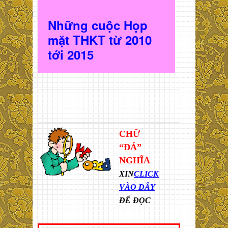
Những cuộc Họp
mặt THKT t
ừ 2010
t
ới 2015
CHỮ
“ĐÁ”
NGHĨA
XIN
CLICK
VÀO ĐÂY
ĐỂ ĐỌC