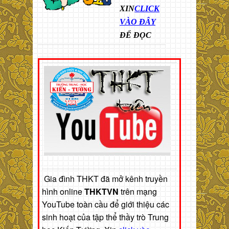
XIN
CLICK
VÀO ĐÂY
ĐỂ ĐỌC
Gia đình THKT đã mở kênh truyền
hình online
THKTVN
trên mạng
YouTube toàn cầu để giới thiệu các
sinh hoạt của tập thể thầy trò Trung