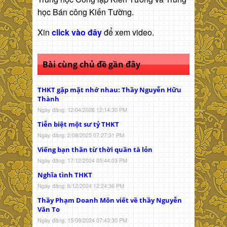
học Bán công Kiến Tường.
Xin
click vào đây
để xem video.
Bài cùng chủ đề gần đây
THKT gặp mặt nhớ nhau: Thầy Nguyễn Hữu
Thành
Ngày đăng: 12/04/2026 12:14:30 PM
Tiễn biệt một sư tỷ THKT
Ngày đăng: 2/08/2025 07:27:31 PM
Viếng bạn thân từ thời quần tà lỏn
Ngày đăng: 17/12/2024 05:44:03 PM
Nghĩa tình THKT
Ngày đăng: 6/12/2024 12:24:36 PM
Thầy Phạm Doanh Môn viết về thầy Nguyễn
Văn To
Ngày đăng: 15/09/2024 07:43:30 PM