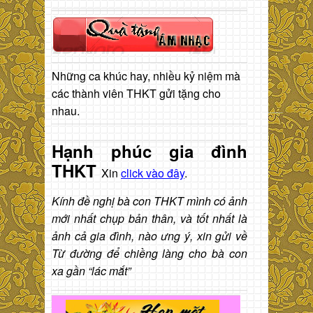
Những ca khúc hay, nhiều kỷ niệm mà
các thành viên THKT gửi tặng cho
nhau.
Hạnh phúc gia đình
THKT
Xin
click vào đây
.
Kính đề nghị bà con THKT mình có ảnh
mới nhất chụp bản thân, và tốt nhất là
ảnh cả gia đình, nào ưng ý, xin gửi về
Từ đường để chiềng làng cho bà con
xa gần “lác mắt”