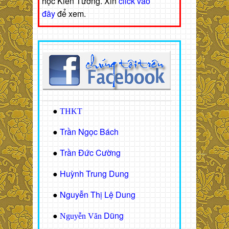
học Kiến Tường. Xin
click vào
đây
để xem.
●
THKT
Trần Ngọc Bách
●
Trần Đức Cường
●
Huỳnh Trung Dung
●
Nguyễn Thị Lệ Dung
●
Dũng
●
Nguyễn Văn