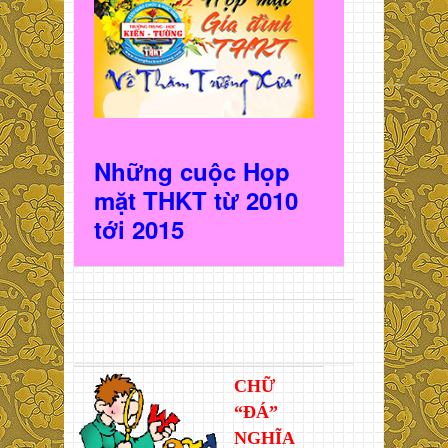
Những cuộc Họp
mặt THKT t
ừ 2010
t
ới 2015
CHỮ
“ĐÁ”
NGHĨA