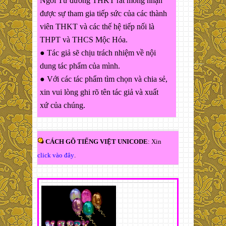
Ngôi Từ đường THKT rất mong nhận
được sự tham gia tiếp sức của các thành
viên THKT và các thế hệ tiếp nối là
THPT và THCS Mộc Hóa.
● Tác giả sẽ chịu trách nhiệm về nội
dung tác phẩm của mình.
● Với các tác phẩm tìm chọn và chia sẻ,
xin vui lòng ghi rõ tên tác giả và xuất
xứ của chúng.
CÁCH GÕ TIẾNG VIỆT UNICODE
: Xin
click vào đây
.