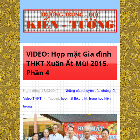
VIDEO: Họp mặt Gia đình
THKT Xuân Ất Mùi 2015.
Phần 4
Ngày đăng: 18/03/2015
-
Những câu chuyện của chúng tôi
,
Video THKT
-
Tagged:
họp mặt thkt
,
thkt
,
trung học kiến
tường