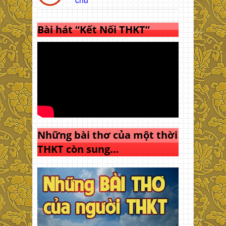
Bài hát “Kết Nối THKT”
Những bài thơ của một thời
THKT còn sung…