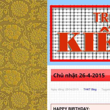
Chủ nhật 26-4-2015
Ngày đăng: 25/04/2015
-
THKT Blog
-
Tagge
HAPPY BIRTHDAY: