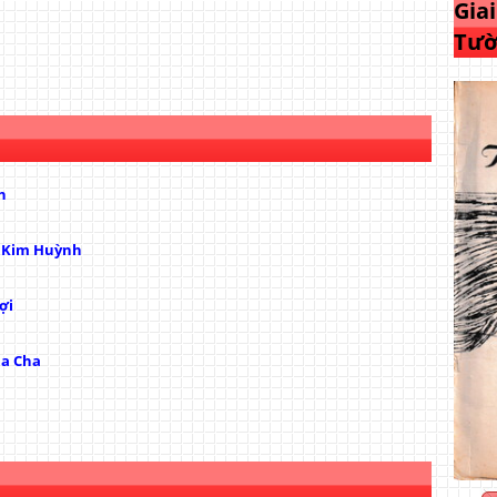
Gia
Tườ
h
ị Kim Huỳnh
ợi
ủa Cha