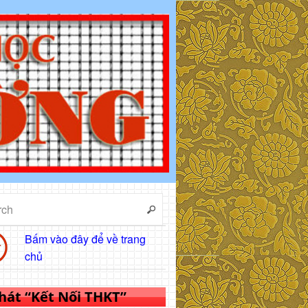
Bấm vào đây để về trang
chủ
 hát “Kết Nối THKT”