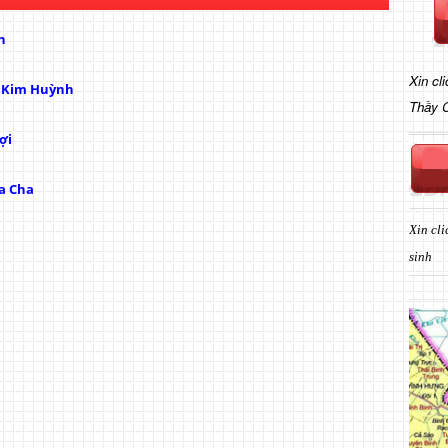
h
Xin cl
ị Kim Huỳnh
Thầy 
ợi
a Cha
Xin cli
sinh