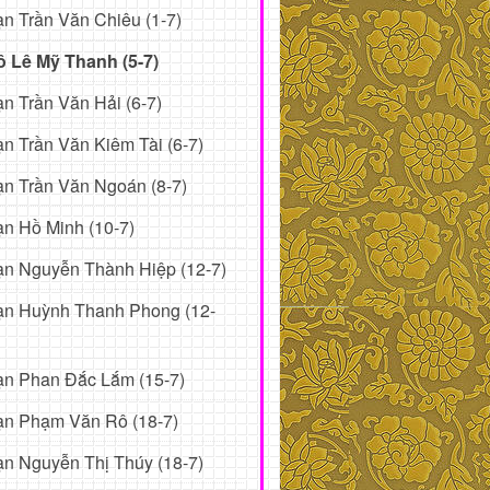
n Trần Văn Chiêu (1-7)
ô Lê Mỹ Thanh (5-7)
n Trần Văn Hải (6-7)
n Trần Văn Kiêm Tài (6-7)
n Trần Văn Ngoán (8-7)
n Hồ Minh (10-7)
n Nguyễn Thành Hiệp (12-7)
ạn Huỳnh Thanh Phong (12-
ạn Phan Đắc Lắm (15-7)
ạn Phạm Văn Rô (18-7)
n Nguyễn Thị Thúy (18-7)