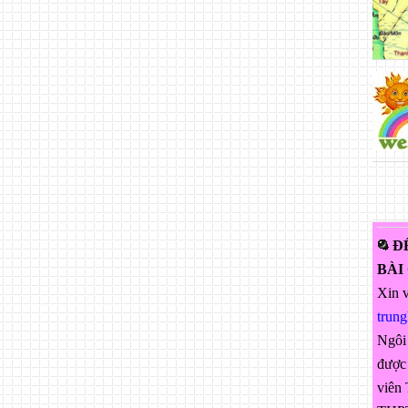
Đ
BÀI
Xin v
trun
Ngôi
được 
viên 