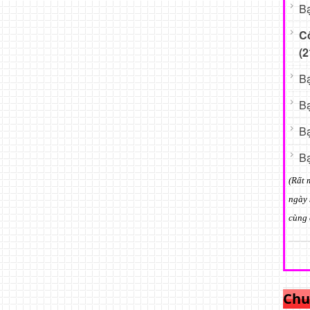
Bạ
C
(2
Bạ
Bạ
Bạ
Bạ
(Rất 
ngày 
cùng 
Chu