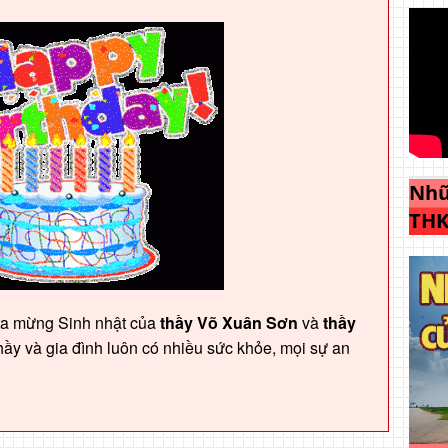
Nhữ
THK
ta mừng Sinh nhật của
thầy Võ Xuân Sơn
và
thầy
thầy và gia đình luôn có nhiều sức khỏe, mọi sự an