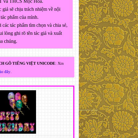
 và THCS Mộc Hóa.
 giả sẽ chịu trách nhiệm về nội
 tác phẩm của mình.
 các tác phẩm tìm chọn và chia sẻ,
ui lòng ghi rõ tên tác giả và xuất
ủa chúng.
H GÕ TIẾNG VIỆT UNICODE
: Xin
vào đây
.