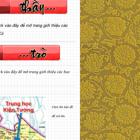
ick vào đây để mở trang giới thiệu các
Cô
ck vào đây để mở trang giới thiệu các học
Click lên bản đồ
để mở lớn.