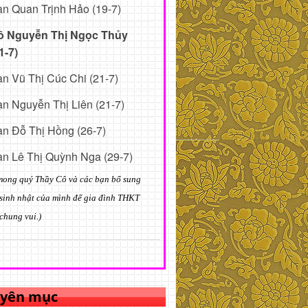
n Quan Trịnh Hảo (19-7)
ô Nguyễn Thị Ngọc Thủy
1-7)
n Vũ Thị Cúc Chi (21-7)
n Nguyễn Thị Liên (21-7)
n Đỗ Thị Hồng (26-7)
n Lê Thị Quỳnh Nga (29-7)
mong quý Thầy Cô và các bạn bổ sung
sinh nhật của mình để gia đình THKT
chung vui.)
yên mục