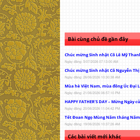
Bài cùng chủ đề gần đây
Chúc mừng Sinh nhật Cô Lê Mỹ Than
Ngày đăng: 5/07/2026 07:13:00 AM
Chúc mừng Sinh nhật Cô Nguyễn Th
Ngày đăng: 26/06/2026 10:30:38 AM
Mùa hè Việt Nam, mùa đông Úc Đại L
Ngày đăng: 21/06/2026 06:57:10 PM
HAPPY FATHER’S DAY – Mừng Ngày c
Ngày đăng: 20/06/2026 11:04:42 PM
Tết Đoan Ngọ Mùng Năm tháng Năm
Ngày đăng: 19/06/2026 10:37:26 AM
Các bài viết mới khác