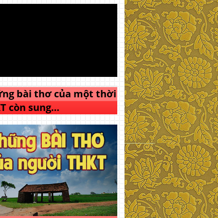
ng bài thơ của một thời
T còn sung…