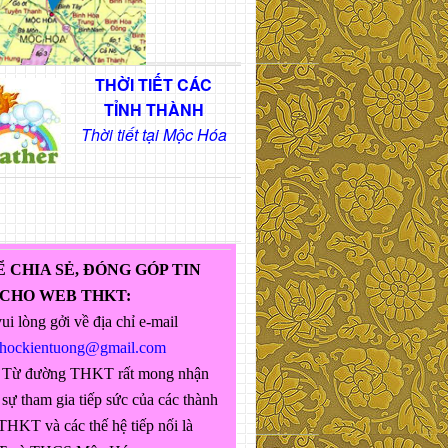
THỜI TIẾT CÁC
TỈNH THÀNH
Thời tiết tại Mộc Hóa
Ể CHIA SẺ, ĐÓNG GÓP TIN
 CHO WEB THKT:
ui lòng gởi về địa chỉ e-mail
ghockientuong@gmail.com
 Từ đường THKT rất mong nhận
sự tham gia tiếp sức của các thành
THKT và các thế hệ tiếp nối là