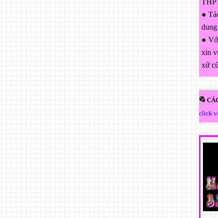
THPT
● Tác
dung
● Với
xin v
xứ c
CÁC
click 