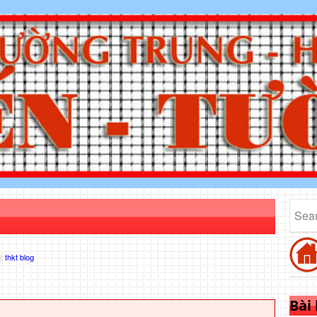
d:
thkt blog
Bài