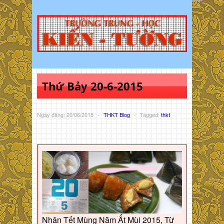
Thứ Bảy 20-6-2015
Ngày đăng: 20/06/2015
-
THKT Blog
-
Tagged:
thkt
Nhân Tết Mùng Năm Ất Mùi 2015, Từ