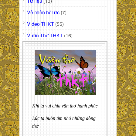
Tư liệu
(13)
Về miền hồi ức
(7)
Video THKT
(55)
Vườn Thơ THKT
(16)
Khi ta vui chia vần thơ hạnh phúc
Lúc ta buồn tim nhỏ những dòng
thơ