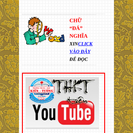
CHỮ
“ĐÁ”
NGHĨA
XIN
CLICK
VÀO ĐÂY
ĐỂ ĐỌC