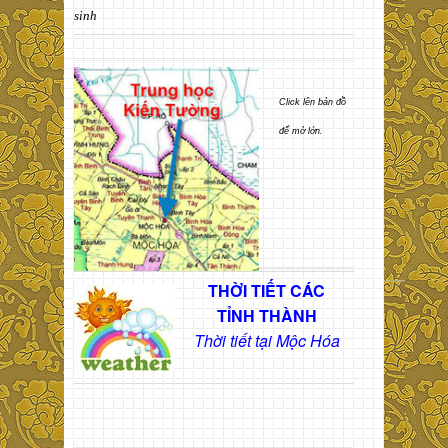
sinh
Click lên bản đồ
để mở lớn.
THỜI TIẾT CÁC
TỈNH THÀNH
Thời tiết tại Mộc Hóa