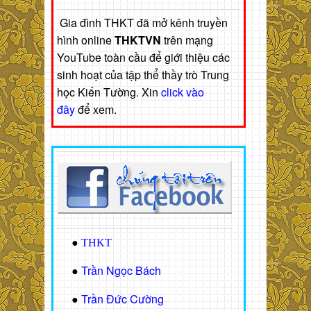
Gia đình THKT đã mở kênh truyền
hình online
THKTVN
trên mạng
YouTube toàn cầu để giới thiệu các
sinh hoạt của tập thể thầy trò Trung
học Kiến Tường. Xin
click vào
đây
để xem.
●
THKT
Trần Ngọc Bách
●
Trần Đức Cường
●