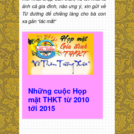
ảnh cả gia đình, nào ưng ý, xin gửi về
Từ đường để chiềng làng cho bà con
xa gần “lác mắt”
Những cuộc Họp
mặt THKT t
ừ 2010
t
ới 2015