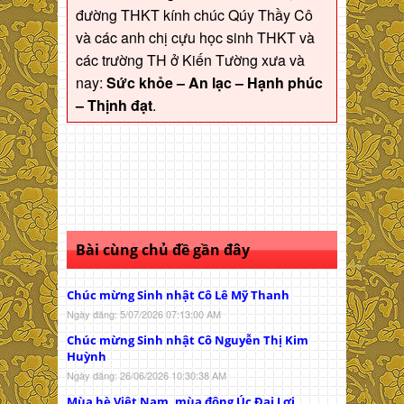
đường THKT kính chúc Qúy Thầy Cô
và các anh chị cựu học sinh THKT và
các trường TH ở Kiến Tường xưa và
nay:
Sức khỏe – An lạc – Hạnh phúc
– Thịnh đạt
.
Bài cùng chủ đề gần đây
Chúc mừng Sinh nhật Cô Lê Mỹ Thanh
Ngày đăng: 5/07/2026 07:13:00 AM
Chúc mừng Sinh nhật Cô Nguyễn Thị Kim
Huỳnh
Ngày đăng: 26/06/2026 10:30:38 AM
Mùa hè Việt Nam, mùa đông Úc Đại Lợi