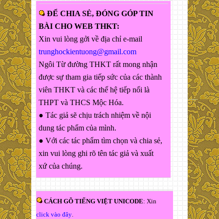
ĐỂ CHIA SẺ, ĐÓNG GÓP TIN
BÀI CHO WEB THKT:
Xin vui lòng gởi về địa chỉ e-mail
trunghockientuong@gmail.com
Ngôi Từ đường THKT rất mong nhận
được sự tham gia tiếp sức của các thành
viên THKT và các thế hệ tiếp nối là
THPT và THCS Mộc Hóa.
● Tác giả sẽ chịu trách nhiệm về nội
dung tác phẩm của mình.
● Với các tác phẩm tìm chọn và chia sẻ,
xin vui lòng ghi rõ tên tác giả và xuất
xứ của chúng.
CÁCH GÕ TIẾNG VIỆT UNICODE
: Xin
click vào đây
.