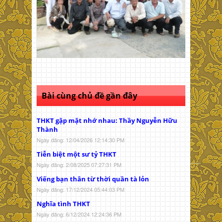
Bài cùng chủ đề gần đây
THKT gặp mặt nhớ nhau: Thầy Nguyễn Hữu
Thành
Ngày đăng: 12/04/2026 12:14:30 PM
Tiễn biệt một sư tỷ THKT
Ngày đăng: 2/08/2025 07:27:31 PM
Viếng bạn thân từ thời quần tà lỏn
Ngày đăng: 17/12/2024 05:44:03 PM
Nghĩa tình THKT
Ngày đăng: 6/12/2024 12:24:36 PM