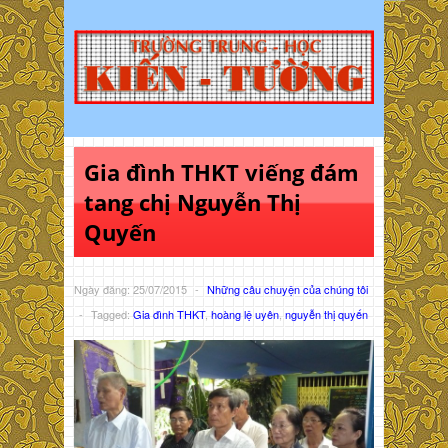
Gia đình THKT viếng đám
tang chị Nguyễn Thị
Quyến
Ngày đăng: 25/07/2015
-
Những câu chuyện của chúng tôi
-
Tagged:
Gia đình THKT
,
hoàng lệ uyên
,
nguyễn thị quyến