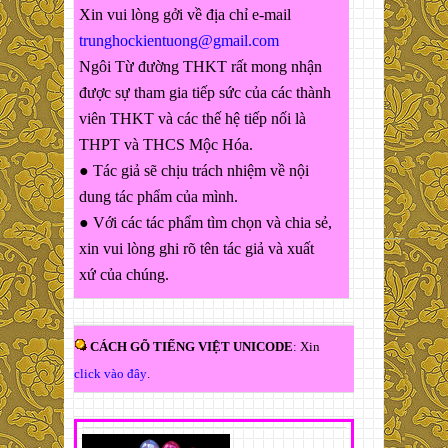
Xin vui lòng gởi về địa chỉ e-mail
trunghockientuong@gmail.com
Ngôi Từ đường THKT rất mong nhận
được sự tham gia tiếp sức của các thành
viên THKT và các thế hệ tiếp nối là
THPT và THCS Mộc Hóa.
● Tác giả sẽ chịu trách nhiệm về nội
dung tác phẩm của mình.
● Với các tác phẩm tìm chọn và chia sẻ,
xin vui lòng ghi rõ tên tác giả và xuất
xứ của chúng.
CÁCH GÕ TIẾNG VIỆT UNICODE
: Xin
click vào đây
.