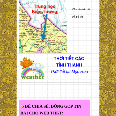
Click lên bản đồ
để mở lớn.
THỜI TIẾT CÁC
TỈNH THÀNH
Thời tiết tại Mộc Hóa
ĐỂ CHIA SẺ, ĐÓNG GÓP TIN
BÀI CHO WEB THKT: