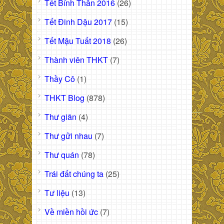
Tết Bính Thân 2016
(26)
Tết Đinh Dậu 2017
(15)
Tết Mậu Tuất 2018
(26)
Thành viên THKT
(7)
Thầy Cô
(1)
THKT Blog
(878)
Thư giãn
(4)
Thư gửi nhau
(7)
Thư quán
(78)
Trái đất chúng ta
(25)
Tư liệu
(13)
Về miền hồi ức
(7)