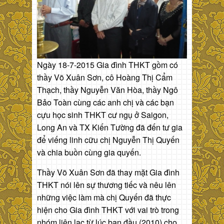
Ngày 18-7-2015 Gia đình THKT gồm có
thầy Võ Xuân Sơn, cô Hoàng Thị Cẩm
Thạch, thầy Nguyễn Văn Hòa, thầy Ngô
Bảo Toàn cùng các anh chị và các bạn
cựu học sinh THKT cư ngụ ở Saigon,
Long An và TX Kiến Tường đã đến tư gia
để viếng linh cữu chị Nguyễn Thị Quyến
và chia buồn cùng gia quyến.
Thầy Võ Xuân Sơn đã thay mặt Gia đình
THKT nói lên sự thương tiếc và nêu lên
những việc làm mà chị Quyến đã thực
hiện cho Gia đình THKT với vai trò trong
nhóm liên lạc từ lúc ban đầu (2010) cho