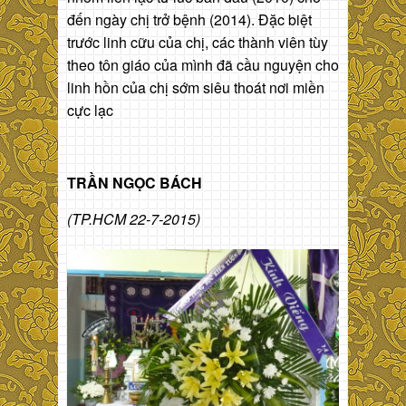
đến ngày chị trở bệnh (2014). Đặc biệt
trước linh cữu của chị, các thành viên tùy
theo tôn giáo của mình đã cầu nguyện cho
linh hồn của chị sớm siêu thoát nơi miền
cực lạc
TRẦN NGỌC BÁCH
(TP.HCM 22-7-2015)