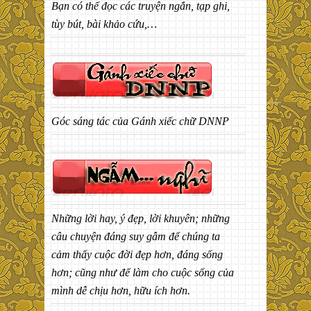
Bạn có thể đọc các truyện ngắn, tạp ghi,
tùy bút, bài khảo cứu,…
Góc sáng tác của Gánh xiếc chữ DNNP
Những lời hay, ý đẹp, lời khuyên; những
câu chuyện đáng suy gẫm để chúng ta
cảm thấy cuộc đời đẹp hơn, đáng sống
hơn; cũng như để làm cho cuộc sống của
mình dễ chịu hơn, hữu ích hơn.