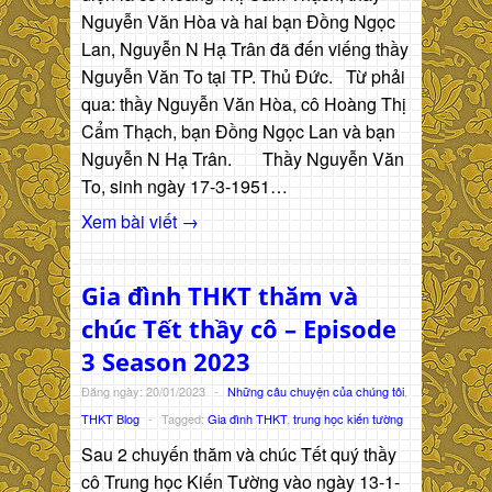
Nguyễn Văn Hòa và hai bạn Đồng Ngọc
Lan, Nguyễn N Hạ Trân đã đến viếng thầy
Nguyễn Văn To tại TP. Thủ Đức. Từ phải
qua: thầy Nguyễn Văn Hòa, cô Hoàng Thị
Cẩm Thạch, bạn Đồng Ngọc Lan và bạn
Nguyễn N Hạ Trân. Thầy Nguyễn Văn
To, sinh ngày 17-3-1951…
Xem bài viết →
Gia đình THKT thăm và
chúc Tết thầy cô – Episode
3 Season 2023
Đăng ngày: 20/01/2023
-
Những câu chuyện của chúng tôi
,
THKT Blog
-
Tagged:
Gia đình THKT
,
trung học kiến tường
Sau 2 chuyến thăm và chúc Tết quý thầy
cô Trung học Kiến Tường vào ngày 13-1-