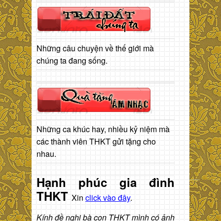
Những câu chuyện về thế giới mà
chúng ta đang sống.
Những ca khúc hay, nhiều kỷ niệm mà
các thành viên THKT gửi tặng cho
nhau.
Hạnh phúc gia đình
THKT
Xin
click vào đây
.
Kính đề nghị bà con THKT mình có ảnh