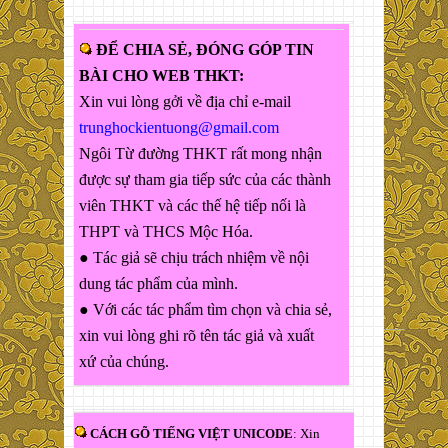
ĐỂ CHIA SẺ, ĐÓNG GÓP TIN
BÀI CHO WEB THKT:
Xin vui lòng gởi về địa chỉ e-mail
trunghockientuong@gmail.com
Ngôi Từ đường THKT rất mong nhận
được sự tham gia tiếp sức của các thành
viên THKT và các thế hệ tiếp nối là
THPT và THCS Mộc Hóa.
● Tác giả sẽ chịu trách nhiệm về nội
dung tác phẩm của mình.
● Với các tác phẩm tìm chọn và chia sẻ,
xin vui lòng ghi rõ tên tác giả và xuất
xứ của chúng.
CÁCH GÕ TIẾNG VIỆT UNICODE
: Xin