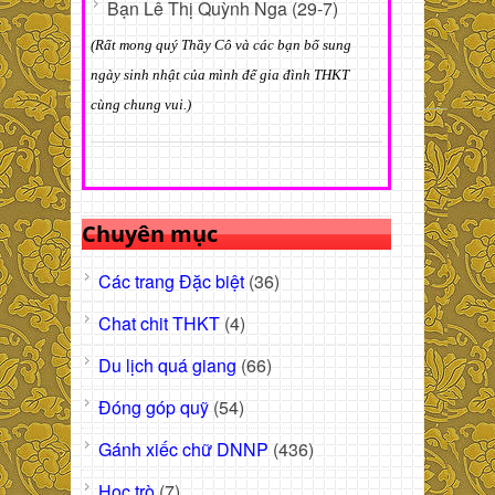
Bạn Lê Thị Quỳnh Nga (29-7)
(Rất mong quý Thầy Cô và các bạn bổ sung
ngày sinh nhật của mình để gia đình THKT
cùng chung vui.)
Chuyên mục
Các trang Đặc biệt
(36)
Chat chit THKT
(4)
Du lịch quá giang
(66)
Đóng góp quỹ
(54)
Gánh xiếc chữ DNNP
(436)
Học trò
(7)