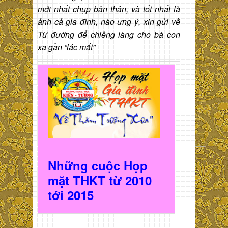
mới nhất chụp bản thân, và tốt nhất là
ảnh cả gia đình, nào ưng ý, xin gửi về
Từ đường để chiềng làng cho bà con
xa gần “lác mắt”
Những cuộc Họp
mặt THKT t
ừ 2010
t
ới 2015