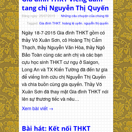
tang chị Nguyễn Thị Quyến
Đăng ngày: 25/07/2015
-
Những câu chuyện của chúng tôi
-
Tagged:
Gia đình THKT
,
hoàng lệ uyên
,
nguyễn thị quyến
Ngày 18-7-2015 Gia đình THKT gồm có
thầy Võ Xuân Sơn, cô Hoàng Thị Cẩm
Thạch, thầy Nguyễn Văn Hòa, thầy Ngô
Bảo Toàn cùng các anh chị và các bạn
cựu học sinh THKT cư ngụ ở Saigon,
Long An và TX Kiến Tường đã đến tư gia
để viếng linh cữu chị Nguyễn Thị Quyến
và chia buồn cùng gia quyến. Thầy Võ
Xuân Sơn đã thay mặt Gia đình THKT nói
lên sự thương tiếc và nêu…
Xem bài viết →
Bài hát: Kết nối THKT