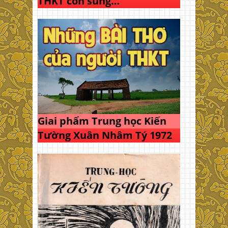
THKT còn sung…
Giai phẩm Trung học Kiến
Tường Xuân Nhâm Tý 1972