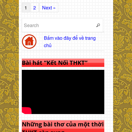
1
2
Next »
Bấm vào đây để về trang
chủ
Bài hát “Kết Nối THKT”
Những bài thơ của một thời