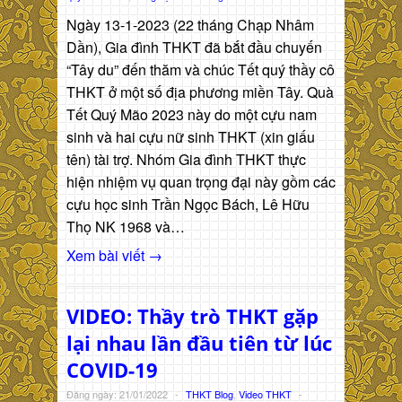
Ngày 13-1-2023 (22 tháng Chạp Nhâm
Dần), Gia đình THKT đã bắt đầu chuyến
“Tây du” đến thăm và chúc Tết quý thầy cô
THKT ở một số địa phương miền Tây. Quà
Tết Quý Mão 2023 này do một cựu nam
sinh và hai cựu nữ sinh THKT (xin giấu
tên) tài trợ. Nhóm Gia đình THKT thực
hiện nhiệm vụ quan trọng đại này gồm các
cựu học sinh Trần Ngọc Bách, Lê Hữu
Thọ NK 1968 và…
Xem bài viết →
VIDEO: Thầy trò THKT gặp
lại nhau lần đầu tiên từ lúc
COVID-19
Đăng ngày: 21/01/2022
-
THKT Blog
,
Video THKT
-