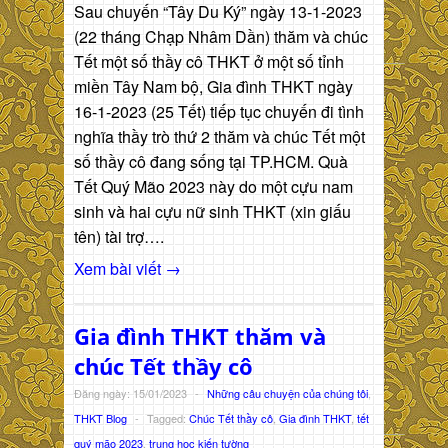
Sau chuyến “Tây Du Ký” ngày 13-1-2023
(22 tháng Chạp Nhâm Dần) thăm và chúc
Tết một số thầy cô THKT ở một số tỉnh
miền Tây Nam bộ, Gia đình THKT ngày
16-1-2023 (25 Tết) tiếp tục chuyến đi tình
nghĩa thầy trò thứ 2 thăm và chúc Tết một
số thầy cô đang sống tại TP.HCM. Quà
Tết Quý Mão 2023 này do một cựu nam
sinh và hai cựu nữ sinh THKT (xin giấu
tên) tài trợ….
Xem bài viết →
Gia đình THKT thăm và
chúc Tết thầy cô
Đăng ngày: 15/01/2023
-
Những câu chuyện của chúng tôi
,
THKT Blog
-
Tagged:
Chúc Tết thầy cô
,
Gia đình THKT
,
tết
quý mão 2023
,
trung học kiến tường