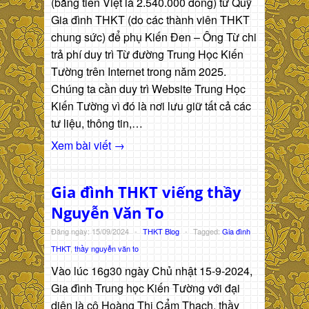
(bằng tiền Việt là 2.540.000 đồng) từ Quỹ
Gia đình THKT (do các thành viên THKT
chung sức) để phụ Kiến Đen – Ông Từ chi
trả phí duy trì Từ đường Trung Học Kiến
Tường trên Internet trong năm 2025.
Chúng ta cần duy trì Website Trung Học
Kiến Tường vì đó là nơi lưu giữ tất cả các
tư liệu, thông tin,…
Xem bài viết →
Gia đình THKT viếng thầy
Nguyễn Văn To
Đăng ngày: 15/09/2024
-
THKT Blog
-
Tagged:
Gia đình
THKT
,
thầy nguyễn văn to
Vào lúc 16g30 ngày Chủ nhật 15-9-2024,
Gia đình Trung học Kiến Tường với đại
diện là cô Hoàng Thị Cẩm Thạch, thầy