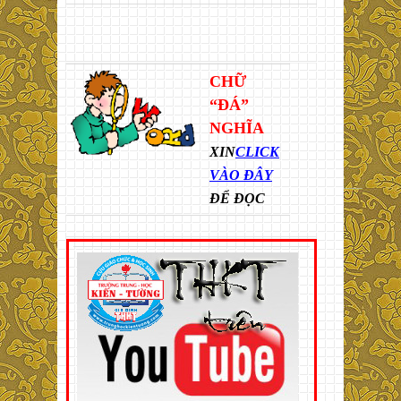
CHỮ
“ĐÁ”
NGHĨA
XIN
CLICK
VÀO ĐÂY
ĐỂ ĐỌC