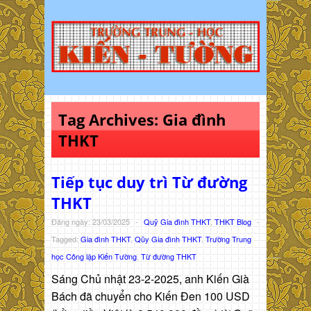
Tag Archives:
Gia đình
THKT
Tiếp tục duy trì Từ đường
THKT
Đăng ngày: 23/03/2025
-
Quỹ Gia đình THKT
,
THKT Blog
-
Tagged:
Gia đình THKT
,
Qũy Gia đình THKT
,
Trường Trung
học Công lập Kiến Tường
,
Từ đường THKT
Sáng Chủ nhật 23-2-2025, anh Kiến Già
Bách đã chuyển cho Kiến Đen 100 USD