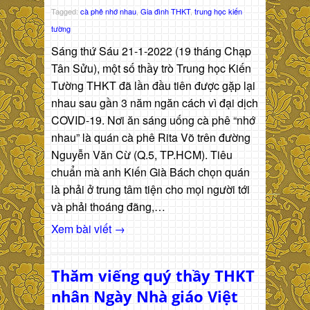
Tagged:
cà phê nhớ nhau
,
Gia đình THKT
,
trung học kiến
tường
Sáng thứ Sáu 21-1-2022 (19 tháng Chạp
Tân Sửu), một số thầy trò Trung học Kiến
Tường THKT đã lần đầu tiên được gặp lại
nhau sau gần 3 năm ngăn cách vì đại dịch
COVID-19. Nơi ăn sáng uống cà phê “nhớ
nhau” là quán cà phê Rita Võ trên đường
Nguyễn Văn Cừ (Q.5, TP.HCM). Tiêu
chuẩn mà anh Kiến Già Bách chọn quán
là phải ở trung tâm tiện cho mọi người tới
và phải thoáng đãng,…
Xem bài viết →
Thăm viếng quý thầy THKT
nhân Ngày Nhà giáo Việt