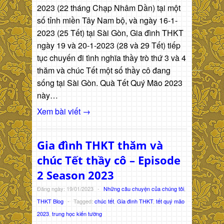
2023 (22 tháng Chạp Nhâm Dần) tại một
số tỉnh miền Tây Nam bộ, và ngày 16-1-
2023 (25 Tết) tại Sài Gòn, Gia đình THKT
ngày 19 và 20-1-2023 (28 và 29 Tết) tiếp
tục chuyến đi tình nghĩa thầy trò thứ 3 và 4
thăm và chúc Tết một số thầy cô đang
sống tại Sài Gòn. Quà Tết Quý Mão 2023
này…
Xem bài viết →
Gia đình THKT thăm và
chúc Tết thầy cô – Episode
2 Season 2023
Đăng ngày: 19/01/2023
-
Những câu chuyện của chúng tôi
,
THKT Blog
-
Tagged:
chúc tết
,
Gia đình THKT
,
tết quý mão
2023
,
trung học kiến tường