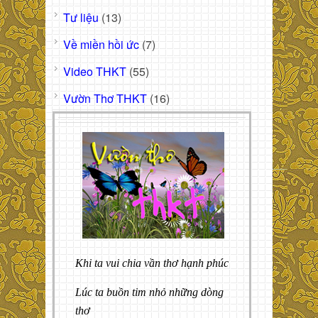
Tư liệu
(13)
Về miền hồi ức
(7)
Video THKT
(55)
Vườn Thơ THKT
(16)
Khi ta vui chia vần thơ hạnh phúc
Lúc ta buồn tim nhỏ những dòng
thơ