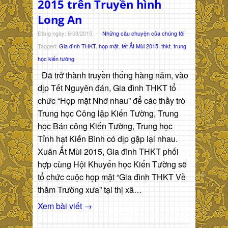
2015 trên Truyền hình
Long An
Đăng ngày: 6/03/2015
-
Những câu chuyện của chúng tôi
-
Tagged:
Gia đình THKT
,
họp mặt
,
tết Ất Mùi 2015
,
thkt
,
trung
học kiến tường
Đã trở thành truyền thống hàng năm, vào
dịp Tết Nguyên đán, Gia đình THKT tổ
chức “Họp mặt Nhớ nhau” để các thầy trò
Trung học Công lập Kiến Tường, Trung
học Bán công Kiến Tường, Trung học
Tỉnh hạt Kiến Bình có dịp gặp lại nhau.
Xuân Ất Mùi 2015, Gia đình THKT phối
hợp cùng Hội Khuyến học Kiến Tường sẽ
tổ chức cuộc họp mặt “Gia đình THKT Về
thăm Trường xưa” tại thị xã…
Xem bài viết →