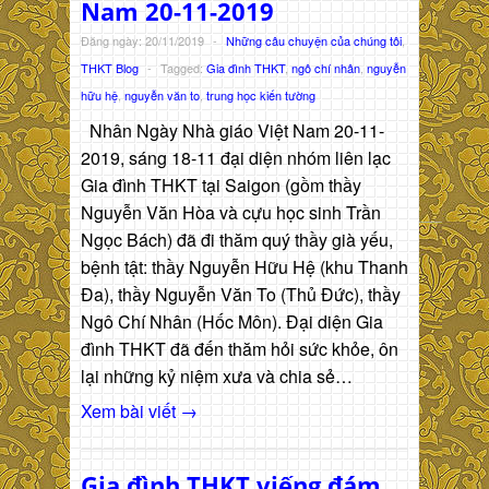
Nam 20-11-2019
Đăng ngày: 20/11/2019
-
Những câu chuyện của chúng tôi
,
THKT Blog
-
Tagged:
Gia đình THKT
,
ngô chí nhân
,
nguyễn
hữu hệ
,
nguyễn văn to
,
trung học kiến tường
Nhân Ngày Nhà giáo Việt Nam 20-11-
2019, sáng 18-11 đại diện nhóm liên lạc
Gia đình THKT tại Saigon (gồm thầy
Nguyễn Văn Hòa và cựu học sinh Trần
Ngọc Bách) đã đi thăm quý thầy già yếu,
bệnh tật: thầy Nguyễn Hữu Hệ (khu Thanh
Đa), thầy Nguyễn Văn To (Thủ Đức), thầy
Ngô Chí Nhân (Hốc Môn). Đại diện Gia
đình THKT đã đến thăm hỏi sức khỏe, ôn
lại những kỷ niệm xưa và chia sẻ…
Xem bài viết →
Gia đình THKT viếng đám