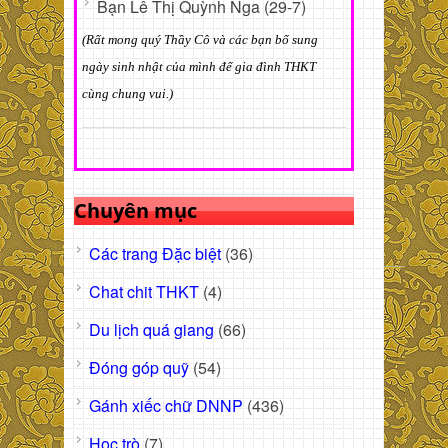
Bạn Lê Thị Quỳnh Nga (29-7)
(Rất mong quý Thầy Cô và các bạn bổ sung
ngày sinh nhật của mình để gia đình THKT
cùng chung vui.)
Chuyên mục
Các trang Đặc biệt
(36)
Chat chit THKT
(4)
Du lịch quá giang
(66)
Đóng góp quỹ
(54)
Gánh xiếc chữ DNNP
(436)
Học trò
(7)