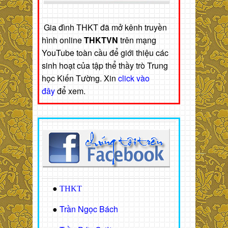
Gia đình THKT đã mở kênh truyền
hình online
THKTVN
trên mạng
YouTube toàn cầu để giới thiệu các
sinh hoạt của tập thể thầy trò Trung
học Kiến Tường. Xin
click vào
đây
để xem.
●
THKT
Trần Ngọc Bách
●