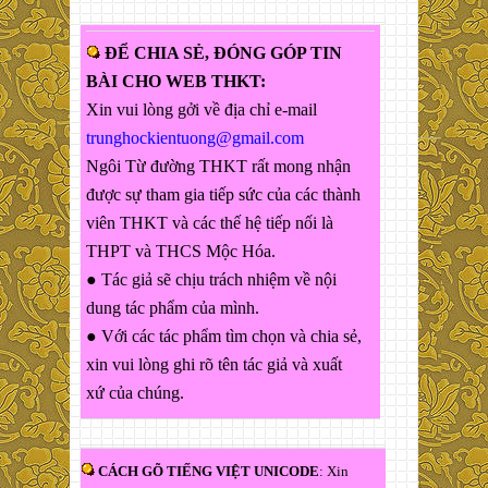
ĐỂ CHIA SẺ, ĐÓNG GÓP TIN
BÀI CHO WEB THKT:
Xin vui lòng gởi về địa chỉ e-mail
trunghockientuong@gmail.com
Ngôi Từ đường THKT rất mong nhận
được sự tham gia tiếp sức của các thành
viên THKT và các thế hệ tiếp nối là
THPT và THCS Mộc Hóa.
● Tác giả sẽ chịu trách nhiệm về nội
dung tác phẩm của mình.
● Với các tác phẩm tìm chọn và chia sẻ,
xin vui lòng ghi rõ tên tác giả và xuất
xứ của chúng.
CÁCH GÕ TIẾNG VIỆT UNICODE
: Xin