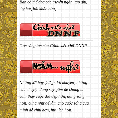
Bạn có thể đọc các truyện ngắn, tạp ghi,
tùy bút, bài khảo cứu,…
Góc sáng tác của Gánh xiếc chữ DNNP
Những lời hay, ý đẹp, lời khuyên; những
câu chuyện đáng suy gẫm để chúng ta
cảm thấy cuộc đời đẹp hơn, đáng sống
hơn; cũng như để làm cho cuộc sống của
mình dễ chịu hơn, hữu ích hơn.