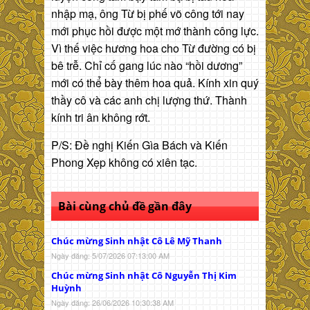
nhập mạ, ông Từ bị phế võ công tới nay
mới phục hồi được một mớ thành công lực.
Vì thế việc hương hoa cho Từ đường có bị
bê trễ. Chỉ cố gang lúc nào “hồi dương”
mới có thể bày thêm hoa quả. Kính xin quý
thầy cô và các anh chị lượng thứ. Thành
kính tri ân không rớt.
P/S: Đề nghị Kiến Gìa Bách và Kiến
Phong Xẹp không có xiên tạc.
Bài cùng chủ đề gần đây
Chúc mừng Sinh nhật Cô Lê Mỹ Thanh
Ngày đăng: 5/07/2026 07:13:00 AM
Chúc mừng Sinh nhật Cô Nguyễn Thị Kim
Huỳnh
Ngày đăng: 26/06/2026 10:30:38 AM