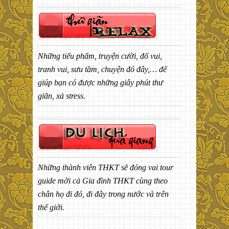
Những tiểu phẩm, truyện cười, đố vui,
tranh vui, sưu tầm, chuyện đó đây,… để
giúp bạn có được những giây phút thư
giãn, xả stress.
Những thành viên THKT sẽ đóng vai tour
guide mời cả Gia đình THKT cùng theo
chân họ đi đó, đi đây trong nước và trên
thế giới.