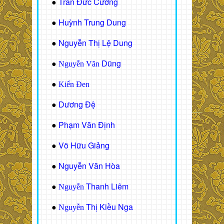
Trần Đức Cường
●
Huỳnh Trung Dung
●
Nguyễn Thị Lệ Dung
●
Dũng
●
Nguyễn Văn
●
Kiến Đen
Dương Đệ
●
Phạm Văn Định
●
Võ Hữu Giảng
●
Nguyễn Văn Hòa
●
Thanh Liêm
●
Nguyễn
Thị Kiều Nga
●
Nguyễn