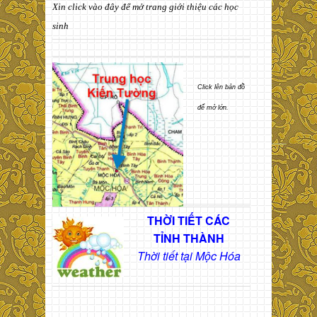
Xin click vào đây để mở trang giới thiệu các học
sinh
Click lên bản đồ
để mở lớn.
THỜI TIẾT CÁC
TỈNH THÀNH
Thời tiết tại Mộc Hóa