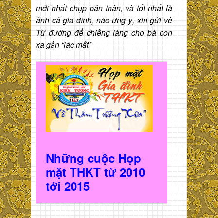
mới nhất chụp bản thân, và tốt nhất là
ảnh cả gia đình, nào ưng ý, xin gửi về
Từ đường để chiềng làng cho bà con
xa gần “lác mắt”
Những cuộc Họp
mặt THKT t
ừ 2010
t
ới 2015