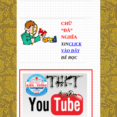
CHỮ
“ĐÁ”
NGHĨA
XIN
CLICK
VÀO ĐÂY
ĐỂ ĐỌC