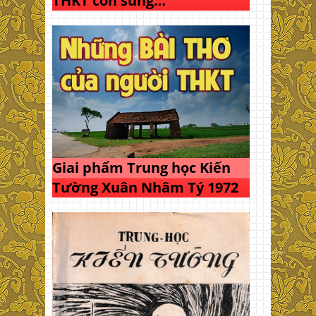
THKT còn sung…
Giai phẩm Trung học Kiến
Tường Xuân Nhâm Tý 1972