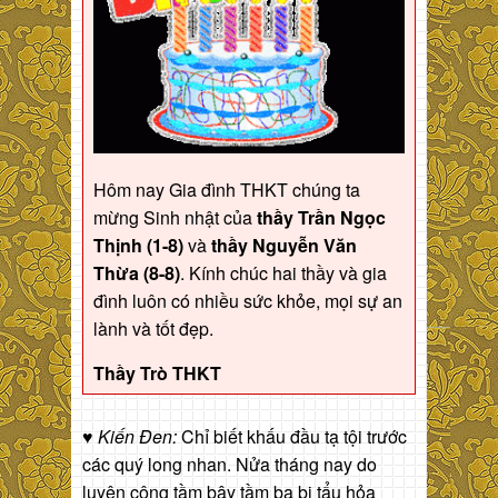
Hôm nay Gia đình THKT chúng ta
mừng Sinh nhật của
thầy Trần Ngọc
Thịnh (1-8)
và
thầy Nguyễn Văn
Thừa (8-8)
. Kính chúc hai thầy và gia
đình luôn có nhiều sức khỏe, mọi sự an
lành và tốt đẹp.
Thầy Trò THKT
♥
Kiến Đen:
Chỉ biết khấu đầu tạ tội trước
các quý long nhan. Nửa tháng nay do
luyện công tầm bậy tầm bạ bị tẩu hỏa