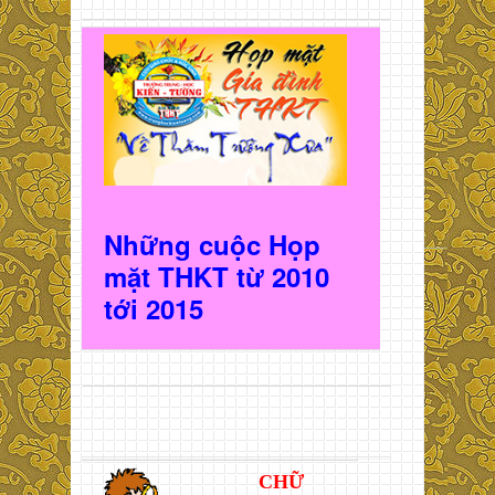
Những cuộc Họp
mặt THKT t
ừ 2010
t
ới 2015
CHỮ