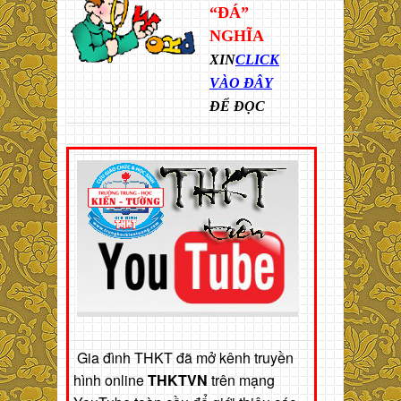
“ĐÁ”
NGHĨA
XIN
CLICK
VÀO ĐÂY
ĐỂ ĐỌC
Gia đình THKT đã mở kênh truyền
hình online
THKTVN
trên mạng