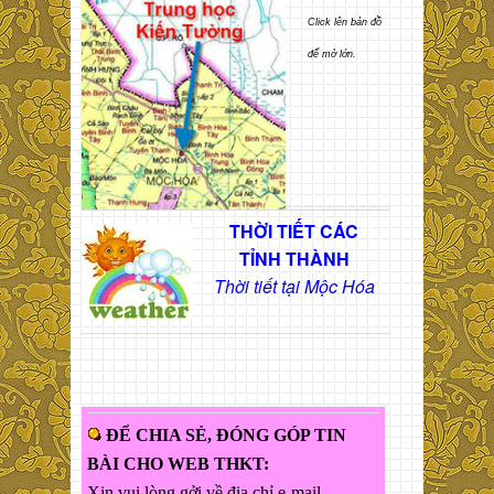
Click lên bản đồ
để mở lớn.
THỜI TIẾT CÁC
TỈNH THÀNH
Thời tiết tại Mộc Hóa
ĐỂ CHIA SẺ, ĐÓNG GÓP TIN
BÀI CHO WEB THKT:
Xin vui lòng gởi về địa chỉ e-mail