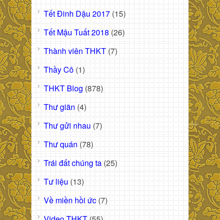
Tết Đinh Dậu 2017
(15)
Tết Mậu Tuất 2018
(26)
Thành viên THKT
(7)
Thầy Cô
(1)
THKT Blog
(878)
Thư giãn
(4)
Thư gửi nhau
(7)
Thư quán
(78)
Trái đất chúng ta
(25)
Tư liệu
(13)
Về miền hồi ức
(7)
Video THKT
(55)