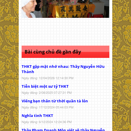
Bài cùng chủ đề gần đây
THKT gặp mặt nhớ nhau: Thầy Nguyễn Hữu
Thành
Ngày đăng: 12/04/2026 12:14:30 PM
Tiễn biệt một sư tỷ THKT
Ngày đăng: 2/08/2025 07:27:31 PM
Viếng bạn thân từ thời quần tà lỏn
Ngày đăng: 17/12/2024 05:44:03 PM
Nghĩa tình THKT
Ngày đăng: 6/12/2024 12:24:36 PM
Thầy Phạm Doanh Môn viết về thầy Nguyễn