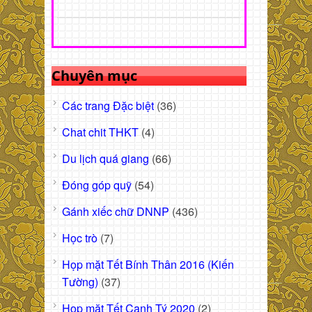
Chuyên mục
Các trang Đặc biệt
(36)
Chat chit THKT
(4)
Du lịch quá giang
(66)
Đóng góp quỹ
(54)
Gánh xiếc chữ DNNP
(436)
Học trò
(7)
Họp mặt Tết Bính Thân 2016 (Kiến
Tường)
(37)
Họp mặt Tết Canh Tý 2020
(2)