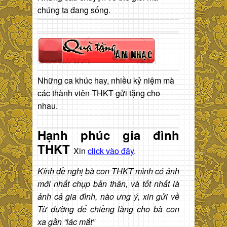
chúng ta đang sống.
Những ca khúc hay, nhiều kỷ niệm mà
các thành viên THKT gửi tặng cho
nhau.
Hạnh phúc gia đình
THKT
Xin
click vào đây
.
Kính đề nghị bà con THKT mình có ảnh
mới nhất chụp bản thân, và tốt nhất là
ảnh cả gia đình, nào ưng ý, xin gửi về
Từ đường để chiềng làng cho bà con
xa gần “lác mắt”