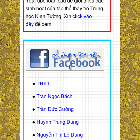
YouTube toàn cầu để giới thiệu các
sinh hoạt của tập thể thầy trò Trung
học Kiến Tường. Xin
click vào
đây
để xem.
●
THKT
Trần Ngọc Bách
●
Trần Đức Cường
●
Huỳnh Trung Dung
●
Nguyễn Thị Lệ Dung
●