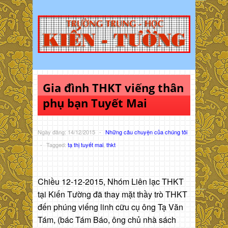
Gia đình THKT viếng thân
phụ bạn Tuyết Mai
Ngày đăng: 14/12/2015
-
Những câu chuyện của chúng tôi
-
Tagged:
tạ thị tuyết mai
,
thkt
Chiều 12-12-2015, Nhóm Liên lạc THKT
tại Kiến Tường đã thay mặt thầy trò THKT
đến phúng viếng linh cữu cụ ông Tạ Văn
Tám, (bác Tám Báo, ông chủ nhà sách