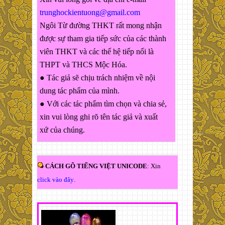
trunghockientuong@gmail.com
Ngôi Từ đường THKT rất mong nhận
được sự tham gia tiếp sức của các thành
viên THKT và các thế hệ tiếp nối là
THPT và THCS Mộc Hóa.
● Tác giả sẽ chịu trách nhiệm về nội
dung tác phẩm của mình.
● Với các tác phẩm tìm chọn và chia sẻ,
xin vui lòng ghi rõ tên tác giả và xuất
xứ của chúng.
CÁCH GÕ TIẾNG VIỆT UNICODE
: Xin
click vào đây
.