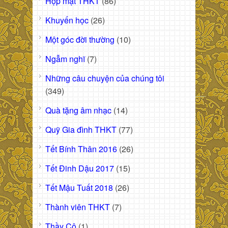
Họp mặt THKT
(86)
Khuyến học
(26)
Một góc đời thường
(10)
Ngẫm nghĩ
(7)
Những câu chuyện của chúng tôi
(349)
Quà tặng âm nhạc
(14)
Quỹ Gia đình THKT
(77)
Tết Bính Thân 2016
(26)
Tết Đinh Dậu 2017
(15)
Tết Mậu Tuất 2018
(26)
Thành viên THKT
(7)
Thầy Cô
(1)