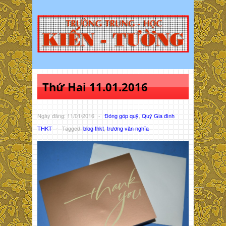
Thứ Hai 11.01.2016
Ngày đăng: 11/01/2016
-
Đóng góp quỹ
,
Quỹ Gia đình
THKT
-
Tagged:
blog thkt
,
trương văn nghĩa