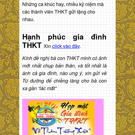
Những ca khúc hay, nhiều kỷ niệm mà
các thành viên THKT gửi tặng cho
nhau.
Hạnh phúc gia đình
THKT
Xin
click vào đây
.
Kính đề nghị bà con THKT mình có ảnh
mới nhất chụp bản thân, và tốt nhất là
ảnh cả gia đình, nào ưng ý, xin gửi về
Từ đường để chiềng làng cho bà con
xa gần “lác mắt”