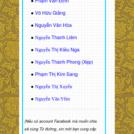
Phạm Văn Định
●
Võ Hữu Giảng
●
Nguyễn Văn Hòa
●
Thanh Liêm
●
Nguyễn
Thị Kiều Nga
●
Nguyễn
Thanh Phong (Xẹp)
●
Nguyễn
Phạm Thị Kim Sang
●
●
Nguyễn Thị Xuyến
●
Nguyễn Văn Yêm
(Nếu có account Facebook mà muốn chia
sẻ cùng Từ đường, xin mời bạn cung cấp