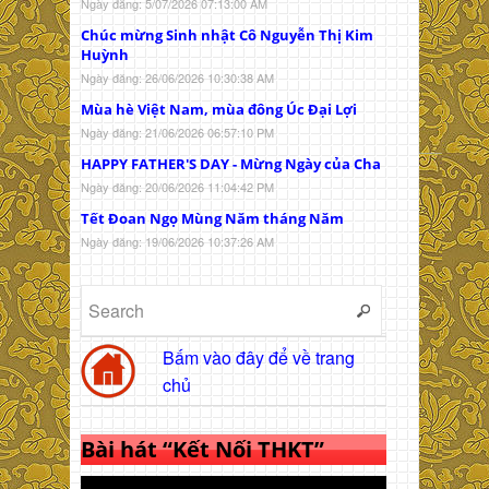
Ngày đăng: 5/07/2026 07:13:00 AM
Chúc mừng Sinh nhật Cô Nguyễn Thị Kim
Huỳnh
Ngày đăng: 26/06/2026 10:30:38 AM
Mùa hè Việt Nam, mùa đông Úc Đại Lợi
Ngày đăng: 21/06/2026 06:57:10 PM
HAPPY FATHER'S DAY - Mừng Ngày của Cha
Ngày đăng: 20/06/2026 11:04:42 PM
Tết Đoan Ngọ Mùng Năm tháng Năm
Ngày đăng: 19/06/2026 10:37:26 AM
Bấm vào đây để về trang
chủ
Bài hát “Kết Nối THKT”