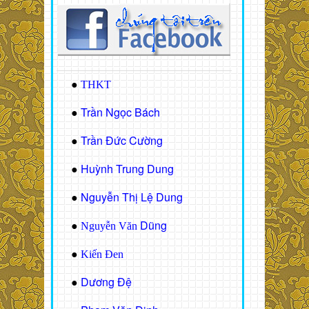
●
THKT
Trần Ngọc Bách
●
Trần Đức Cường
●
Huỳnh Trung Dung
●
Nguyễn Thị Lệ Dung
●
Dũng
●
Nguyễn Văn
●
Kiến Đen
Dương Đệ
●