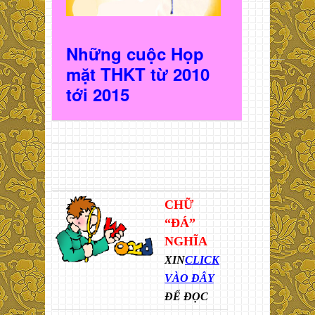
Những cuộc Họp
mặt THKT t
ừ 2010
t
ới 2015
CHỮ
“ĐÁ”
NGHĨA
XIN
CLICK
VÀO ĐÂY
ĐỂ ĐỌC