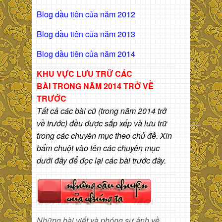
Blog dầu tiên của năm 2012
Blog dầu tiên của năm 2013
Blog dầu tiên của năm 2014
KHU VỰC LƯU TRỮ CÁC
BÀI
TRONG NĂM 2014 TRỞ VỀ
TRƯỚC
Tất cả các bài cũ (trong năm 2014 trở
về trước) đều được sắp xếp và lưu trữ
trong các chuyên mục theo chủ đề. Xin
bấm chuột vào tên các chuyên mục
dưới đây để đọc lại các bài trước đây.
Những bài viết và phóng sự ảnh về