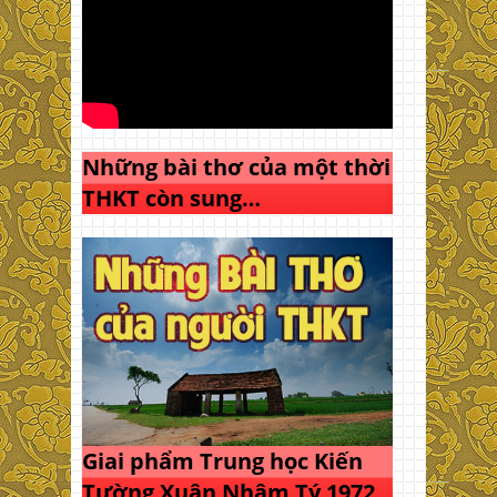
Những bài thơ của một thời
THKT còn sung…
Giai phẩm Trung học Kiến
Tường Xuân Nhâm Tý 1972