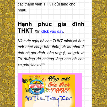
các thành viên THKT gửi tặng cho
nhau.
Hạnh phúc gia đình
THKT
Xin
click vào đây
.
Kính đề nghị bà con THKT mình có ảnh
mới nhất chụp bản thân, và tốt nhất là
ảnh cả gia đình, nào ưng ý, xin gửi về
Từ đường để chiềng làng cho bà con
xa gần “lác mắt”