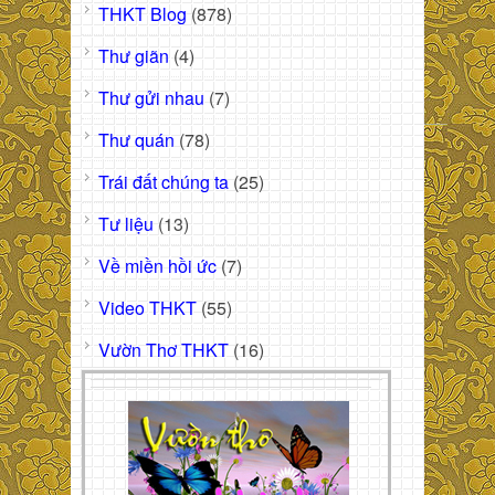
THKT Blog
(878)
Thư giãn
(4)
Thư gửi nhau
(7)
Thư quán
(78)
Trái đất chúng ta
(25)
Tư liệu
(13)
Về miền hồi ức
(7)
Video THKT
(55)
Vườn Thơ THKT
(16)