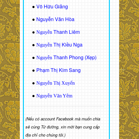
Võ Hữu Giảng
●
Nguyễn Văn Hòa
●
Thanh Liêm
●
Nguyễn
Thị Kiều Nga
●
Nguyễn
Thanh Phong (Xẹp)
●
Nguyễn
Phạm Thị Kim Sang
●
●
Nguyễn Thị Xuyến
●
Nguyễn Văn Yêm
(Nếu có account Facebook mà muốn chia
sẻ cùng Từ đường, xin mời bạn cung cấp
địa chỉ cho chúng tôi.)