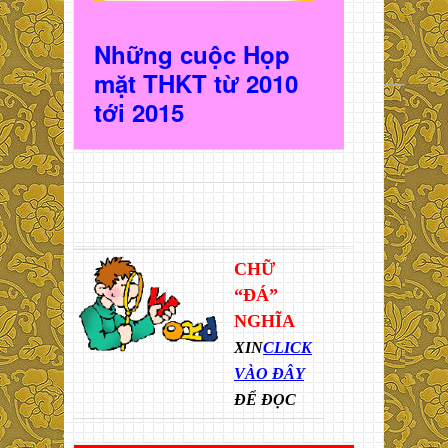
Những cuộc Họp
mặt THKT t
ừ 2010
t
ới 2015
CHỮ
“ĐÁ”
NGHĨA
XIN
CLICK
VÀO ĐÂY
ĐỂ ĐỌC