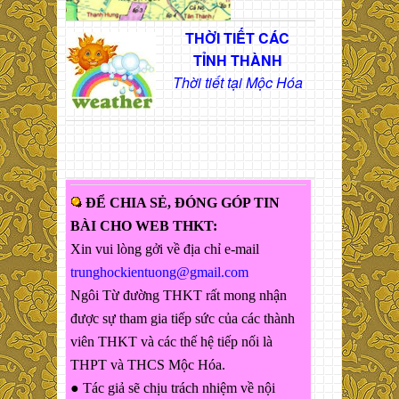
THỜI TIẾT CÁC
TỈNH THÀNH
Thời tiết tại Mộc Hóa
ĐỂ CHIA SẺ, ĐÓNG GÓP TIN
BÀI CHO WEB THKT:
Xin vui lòng gởi về địa chỉ e-mail
trunghockientuong@gmail.com
Ngôi Từ đường THKT rất mong nhận
được sự tham gia tiếp sức của các thành
viên THKT và các thế hệ tiếp nối là
THPT và THCS Mộc Hóa.
● Tác giả sẽ chịu trách nhiệm về nội