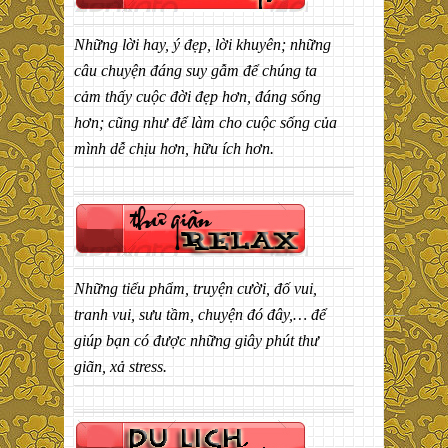
Những lời hay, ý đẹp, lời khuyên; những
câu chuyện đáng suy gẫm để chúng ta
cảm thấy cuộc đời đẹp hơn, đáng sống
hơn; cũng như để làm cho cuộc sống của
mình dễ chịu hơn, hữu ích hơn.
Những tiểu phẩm, truyện cười, đố vui,
tranh vui, sưu tầm, chuyện đó đây,… để
giúp bạn có được những giây phút thư
giãn, xả stress.