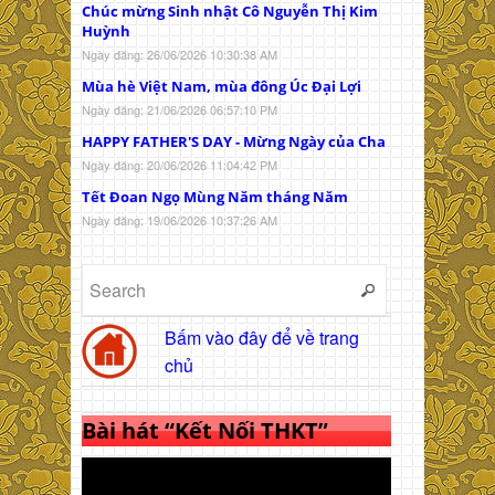
Chúc mừng Sinh nhật Cô Nguyễn Thị Kim
Huỳnh
Ngày đăng: 26/06/2026 10:30:38 AM
Mùa hè Việt Nam, mùa đông Úc Đại Lợi
Ngày đăng: 21/06/2026 06:57:10 PM
HAPPY FATHER'S DAY - Mừng Ngày của Cha
Ngày đăng: 20/06/2026 11:04:42 PM
Tết Đoan Ngọ Mùng Năm tháng Năm
Ngày đăng: 19/06/2026 10:37:26 AM
Bấm vào đây để về trang
chủ
Bài hát “Kết Nối THKT”