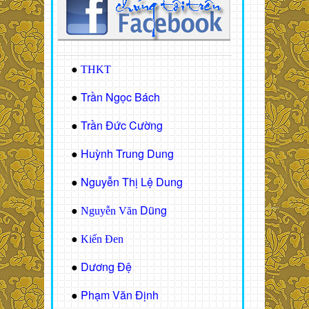
●
THKT
Trần Ngọc Bách
●
Trần Đức Cường
●
Huỳnh Trung Dung
●
Nguyễn Thị Lệ Dung
●
Dũng
●
Nguyễn Văn
●
Kiến Đen
Dương Đệ
●
Phạm Văn Định
●