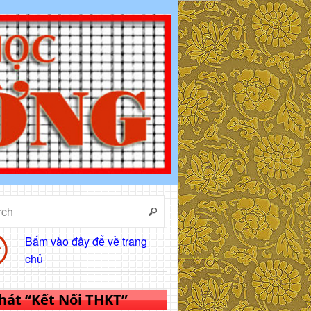
Bấm vào đây để về trang
chủ
 hát “Kết Nối THKT”