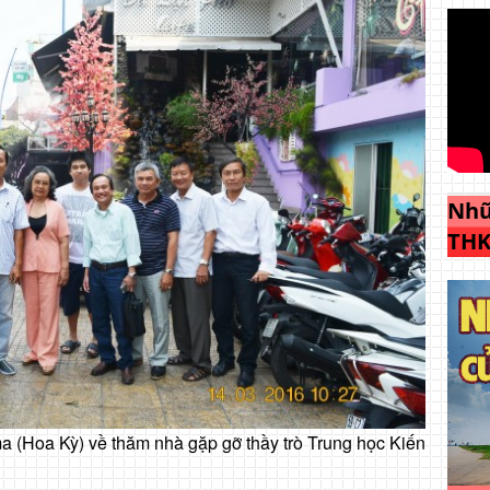
Nhữ
THK
 (Hoa Kỳ) về thăm nhà gặp gỡ thầy trò Trung học Kiến