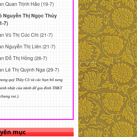
n Quan Trịnh Hảo (19-7)
ô Nguyễn Thị Ngọc Thủy
1-7)
n Vũ Thị Cúc Chi (21-7)
n Nguyễn Thị Liên (21-7)
n Đỗ Thị Hồng (26-7)
n Lê Thị Quỳnh Nga (29-7)
mong quý Thầy Cô và các bạn bổ sung
sinh nhật của mình để gia đình THKT
chung vui.)
yên mục