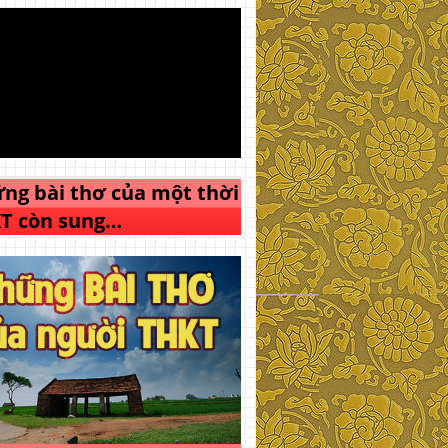
ng bài thơ của một thời
T còn sung…