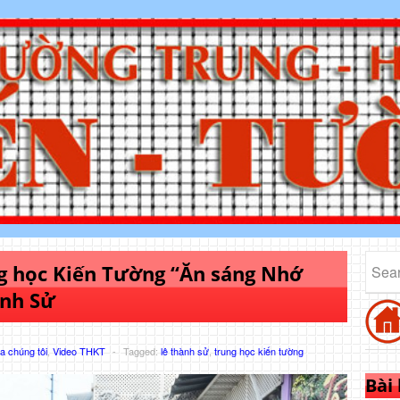
ng học Kiến Tường “Ăn sáng Nhớ
ành Sử
 chúng tôi
,
Video THKT
-
Tagged:
lê thành sử
,
trung học kiến tường
Bài