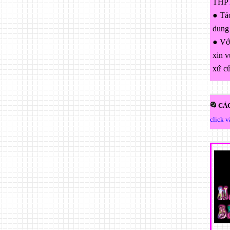
THPT
● Tác
dung
● Với
xin v
xứ c
CÁC
click 