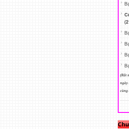
Bạ
C
(2
Bạ
Bạ
Bạ
Bạ
(Rất 
ngày 
cùng 
Chu