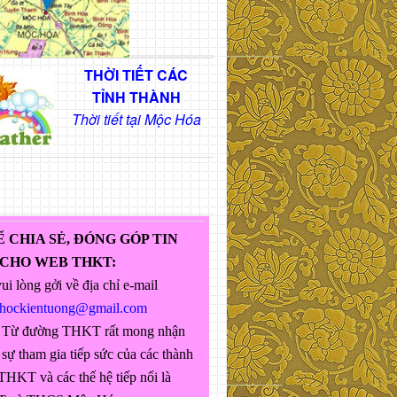
THỜI TIẾT CÁC
TỈNH THÀNH
Thời tiết tại Mộc Hóa
Ể CHIA SẺ, ĐÓNG GÓP TIN
 CHO WEB THKT:
ui lòng gởi về địa chỉ e-mail
ghockientuong@gmail.com
 Từ đường THKT rất mong nhận
sự tham gia tiếp sức của các thành
THKT và các thế hệ tiếp nối là