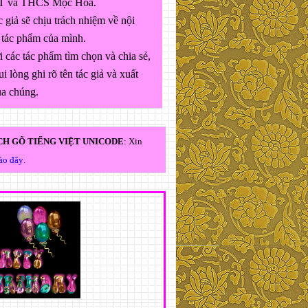
 và THCS Mộc Hóa.
 giả sẽ chịu trách nhiệm về nội
 tác phẩm của mình.
 các tác phẩm tìm chọn và chia sẻ,
ui lòng ghi rõ tên tác giả và xuất
ủa chúng.
H GÕ TIẾNG VIỆT UNICODE
: Xin
vào đây
.