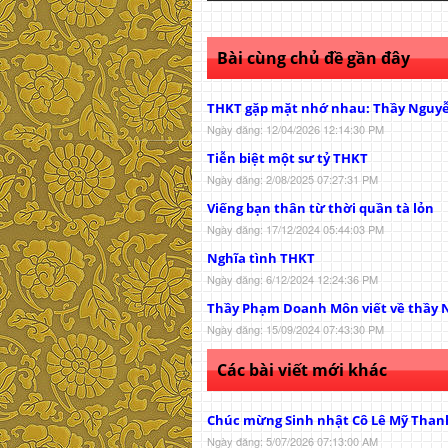
Bài cùng chủ đề gần đây
THKT gặp mặt nhớ nhau: Thầy Nguy
Ngày đăng: 12/04/2026 12:14:30 PM
Tiễn biệt một sư tỷ THKT
Ngày đăng: 2/08/2025 07:27:31 PM
Viếng bạn thân từ thời quần tà lỏn
Ngày đăng: 17/12/2024 05:44:03 PM
Nghĩa tình THKT
Ngày đăng: 6/12/2024 12:24:36 PM
Thầy Phạm Doanh Môn viết về thầy 
Ngày đăng: 15/09/2024 07:43:30 PM
Các bài viết mới khác
Chúc mừng Sinh nhật Cô Lê Mỹ Than
Ngày đăng: 5/07/2026 07:13:00 AM