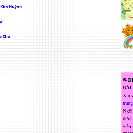
ị Kim Huỳnh
ợi
a Cha
Đ
BÀI
Xin v
trun
Ngôi
được 
viên 