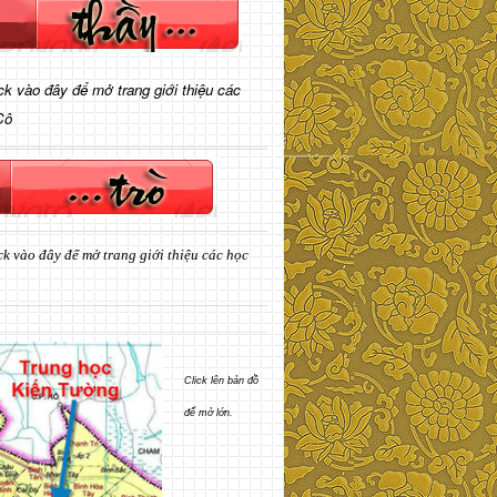
ick vào đây để mở trang giới thiệu các
Cô
ck vào đây để mở trang giới thiệu các học
Click lên bản đồ
để mở lớn.