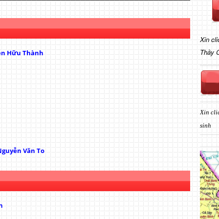
Xin cl
Thầy 
ễn Hữu Thành
Xin cli
sinh
Nguyễn Văn To
h