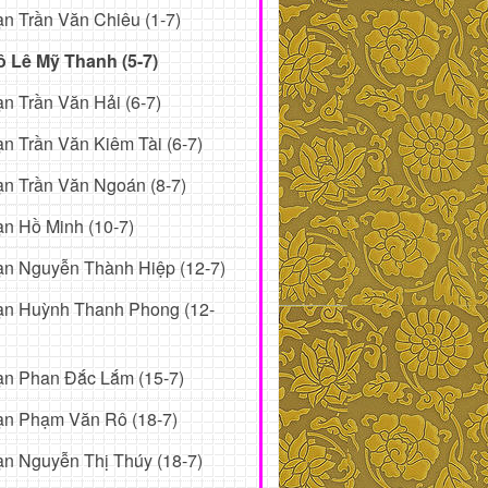
n Trần Văn Chiêu (1-7)
ô Lê Mỹ Thanh (5-7)
n Trần Văn Hải (6-7)
n Trần Văn Kiêm Tài (6-7)
n Trần Văn Ngoán (8-7)
n Hồ Minh (10-7)
n Nguyễn Thành Hiệp (12-7)
ạn Huỳnh Thanh Phong (12-
ạn Phan Đắc Lắm (15-7)
ạn Phạm Văn Rô (18-7)
n Nguyễn Thị Thúy (18-7)