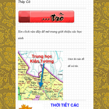
Thầy Cô
Xin click vào đây để mở trang giới thiệu các học
sinh
Click lên bản đồ
để mở lớn.
THỜI TIẾT CÁC