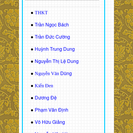
●
THKT
Trần Ngọc Bách
●
Trần Đức Cường
●
Huỳnh Trung Dung
●
Nguyễn Thị Lệ Dung
●
Dũng
●
Nguyễn Văn
●
Kiến Đen
Dương Đệ
●
Phạm Văn Định
●
Võ Hữu Giảng
●