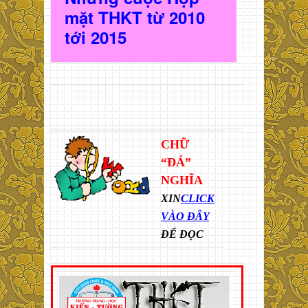
mặt THKT t
ừ 2010
t
ới 2015
CHỮ
“ĐÁ”
NGHĨA
XIN
CLICK
VÀO ĐÂY
ĐỂ ĐỌC