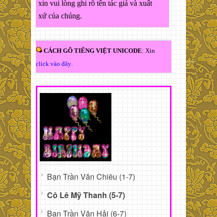
xin vui lòng ghi rõ tên tác giả và xuất
xứ của chúng.
CÁCH GÕ TIẾNG VIỆT UNICODE
: Xin
click vào đây
.
Bạn Trần Văn Chiêu (1-7)
Cô Lê Mỹ Thanh (5-7)
Bạn Trần Văn Hải (6-7)