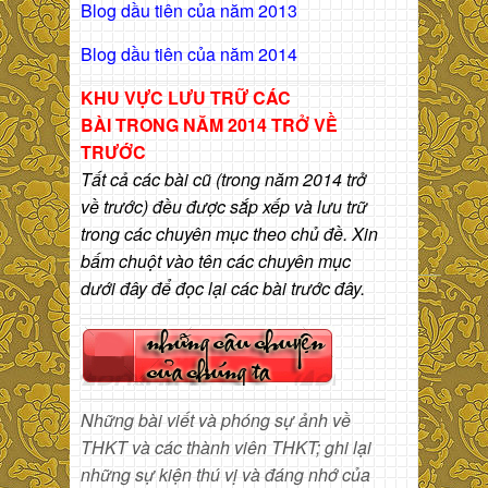
Blog dầu tiên của năm 2013
Blog dầu tiên của năm 2014
KHU VỰC LƯU TRỮ CÁC
BÀI
TRONG NĂM 2014 TRỞ VỀ
TRƯỚC
Tất cả các bài cũ (trong năm 2014 trở
về trước) đều được sắp xếp và lưu trữ
trong các chuyên mục theo chủ đề. Xin
bấm chuột vào tên các chuyên mục
dưới đây để đọc lại các bài trước đây.
Những bài viết và phóng sự ảnh về
THKT và các thành viên THKT; ghi lại
những sự kiện thú vị và đáng nhớ của