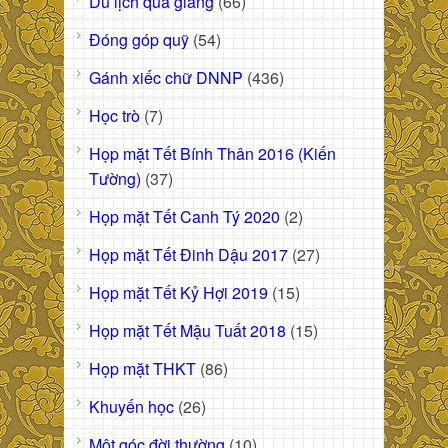
Du lịch quá giang
(66)
Đóng góp quỹ
(54)
Gánh xiếc chữ DNNP
(436)
Học trò
(7)
Họp mặt Tết Bính Thân 2016 (Kiến
Tường)
(37)
Họp mặt Tết Canh Tý 2020
(2)
Họp mặt Tết Đinh Dậu 2017
(27)
Họp mặt Tết Kỷ Hợi 2019
(15)
Họp mặt Tết Mậu Tuất 2018
(15)
Họp mặt THKT
(86)
Khuyến học
(26)
Một góc đời thường
(10)