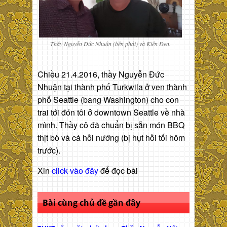
Thầy Nguyễn Đức Nhuận (bên phải) và Kiến Đen.
Chiều 21.4.2016, thầy Nguyễn Đức
Nhuận tại thành phố Turkwila ở ven thành
phố Seattle (bang Washington) cho con
trai tới đón tôi ở downtown Seattle về nhà
mình. Thầy cô đã chuẩn bị sẵn món BBQ
thịt bò và cá hồi nướng (bị hụt hồi tối hôm
trước).
Xin
click vào đây
để đọc bài
Bài cùng chủ đề gần đây