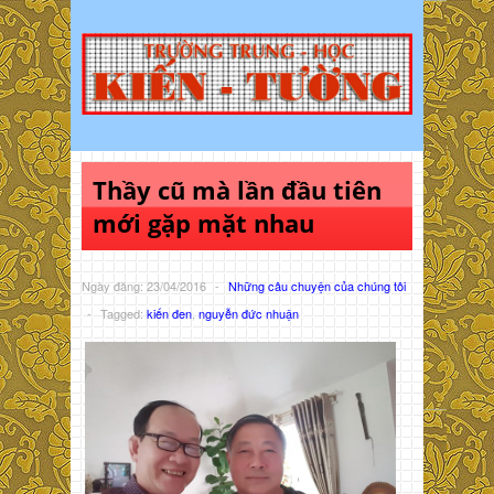
Thầy cũ mà lần đầu tiên
mới gặp mặt nhau
Ngày đăng: 23/04/2016
-
Những câu chuyện của chúng tôi
-
Tagged:
kiến đen
,
nguyễn đức nhuận