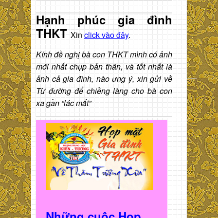
Hạnh phúc gia đình
THKT
Xin
click vào đây
.
Kính đề nghị bà con THKT mình có ảnh
mới nhất chụp bản thân, và tốt nhất là
ảnh cả gia đình, nào ưng ý, xin gửi về
Từ đường để chiềng làng cho bà con
xa gần “lác mắt”
Những cuộc Họp