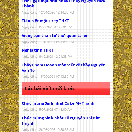
THKT gặp mặt nhớ nhau: Thầy Nguyễn Hữu
Thành
Ngày đăng: 12/04/2026 12:14:30 PM
Tiễn biệt một sư tỷ THKT
Ngày đăng: 2/08/2025 07:27:31 PM
Viếng bạn thân từ thời quần tà lỏn
Ngày đăng: 17/12/2024 05:44:03 PM
Nghĩa tình THKT
Ngày đăng: 6/12/2024 12:24:36 PM
Thầy Phạm Doanh Môn viết về thầy Nguyễn
Văn To
Ngày đăng: 15/09/2024 07:43:30 PM
Các bài viết mới khác
Chúc mừng Sinh nhật Cô Lê Mỹ Thanh
Ngày đăng: 5/07/2026 07:13:00 AM
Chúc mừng Sinh nhật Cô Nguyễn Thị Kim
Huỳnh
Ngày đăng: 26/06/2026 10:30:38 AM