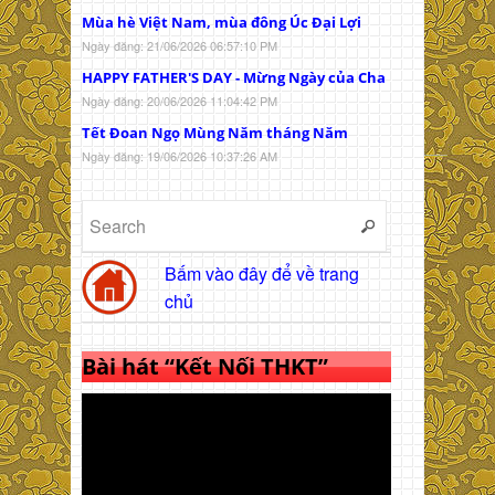
Mùa hè Việt Nam, mùa đông Úc Đại Lợi
Ngày đăng: 21/06/2026 06:57:10 PM
HAPPY FATHER'S DAY - Mừng Ngày của Cha
Ngày đăng: 20/06/2026 11:04:42 PM
Tết Đoan Ngọ Mùng Năm tháng Năm
Ngày đăng: 19/06/2026 10:37:26 AM
Bấm vào đây để về trang
chủ
Bài hát “Kết Nối THKT”