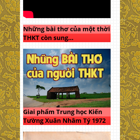
Những bài thơ của một thời
THKT còn sung…
Giai phẩm Trung học Kiến
Tường Xuân Nhâm Tý 1972