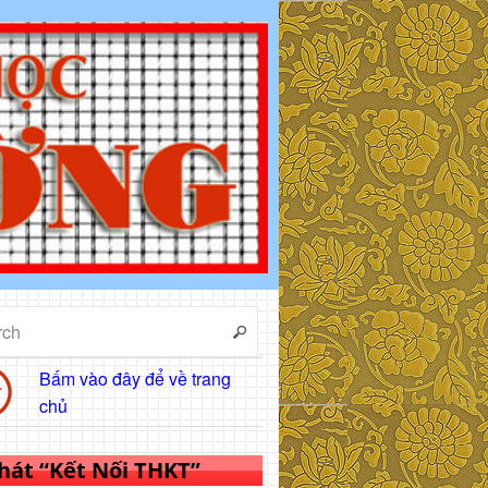
Bấm vào đây để về trang
chủ
 hát “Kết Nối THKT”