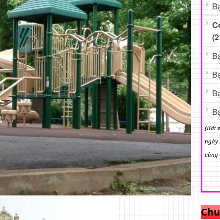
Bạ
C
(2
Bạ
Bạ
Bạ
Bạ
(Rất 
ngày 
cùng 
Chu