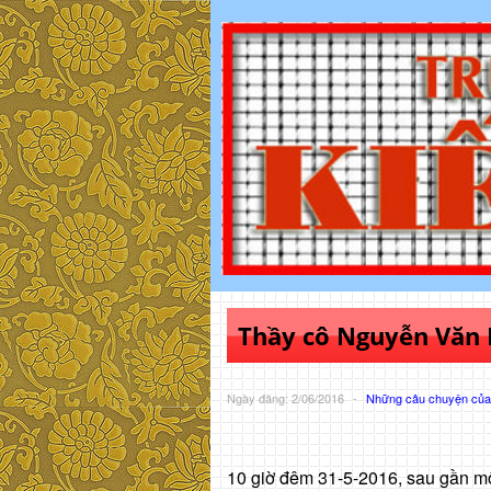
Thầy cô Nguyễn Văn 
Ngày đăng: 2/06/2016
-
Những câu chuyện của 
10 giờ đêm 31-5-2016, sau gần m