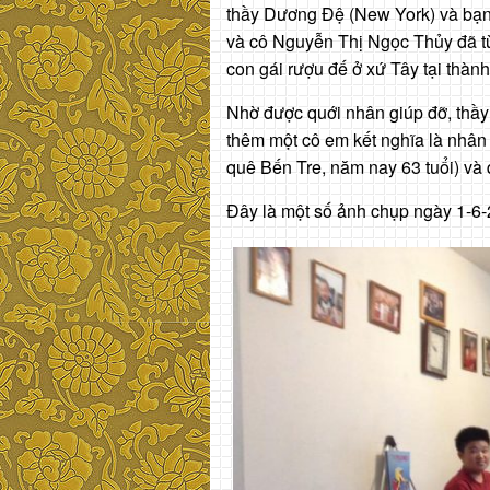
thầy Dương Đệ (New York) và bạ
và cô Nguyễn Thị Ngọc Thủy đã t
con gái rượu đế ở xứ Tây tại thàn
Nhờ được quới nhân giúp đỡ, thầy
thêm một cô em kết nghĩa là nhân 
quê Bến Tre, năm nay 63 tuổi) và q
Đây là một số ảnh chụp ngày 1-6-2