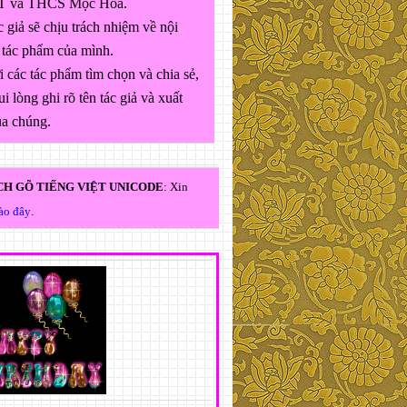
 và THCS Mộc Hóa.
 giả sẽ chịu trách nhiệm về nội
 tác phẩm của mình.
 các tác phẩm tìm chọn và chia sẻ,
ui lòng ghi rõ tên tác giả và xuất
ủa chúng.
H GÕ TIẾNG VIỆT UNICODE
: Xin
vào đây
.