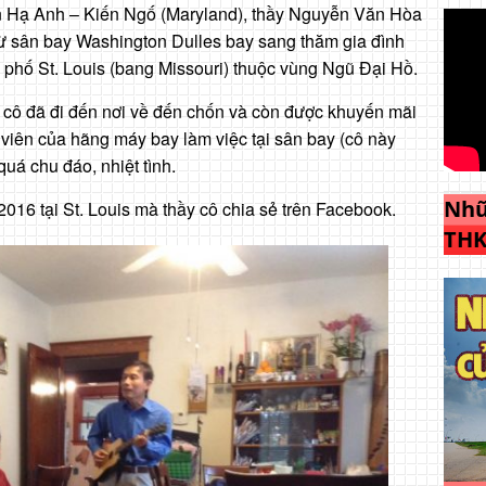
n Hạ Anh – Kiến Ngố (Maryland), thầy Nguyễn Văn Hòa
ừ sân bay Washington Dulles bay sang thăm gia đình
h phố St. Louis (bang Missouri) thuộc vùng Ngũ Đại Hồ.
 cô đã đi đến nơi về đến chốn và còn được khuyến mãi
viên của hãng máy bay làm việc tại sân bay (cô này
uá chu đáo, nhiệt tình.
Nhữ
016 tại St. Louis mà thầy cô chia sẻ trên Facebook.
THK