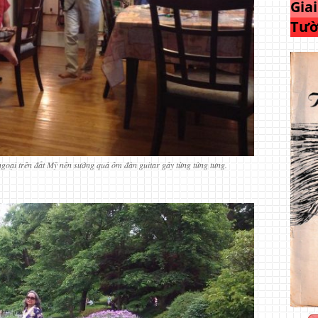
Gia
Tườ
goại trên đất Mỹ nên sướng quá ôm đàn guitar gảy từng tứng tưng.