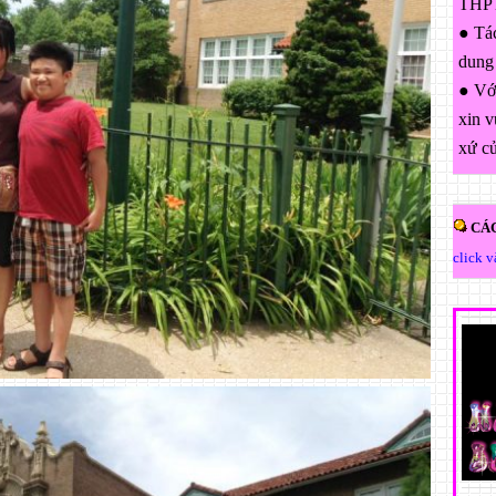
THPT
● Tác
dung
● Với
xin v
xứ c
CÁC
click 