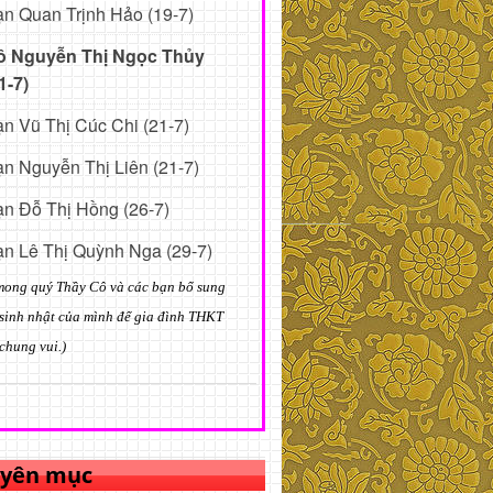
n Quan Trịnh Hảo (19-7)
ô Nguyễn Thị Ngọc Thủy
1-7)
n Vũ Thị Cúc Chi (21-7)
n Nguyễn Thị Liên (21-7)
n Đỗ Thị Hồng (26-7)
n Lê Thị Quỳnh Nga (29-7)
mong quý Thầy Cô và các bạn bổ sung
sinh nhật của mình để gia đình THKT
chung vui.)
yên mục