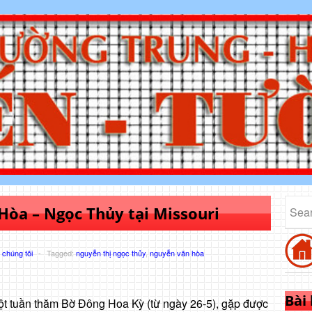
Hòa – Ngọc Thủy tại Missouri
chúng tôi
-
Tagged:
nguyễn thị ngọc thủy
,
nguyễn văn hòa
Bài
ột tuần thăm Bờ Đông Hoa Kỳ (từ ngày 26-5), gặp được