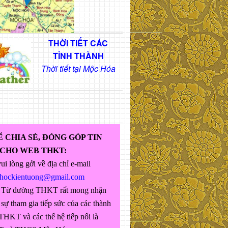
THỜI TIẾT CÁC
TỈNH THÀNH
Thời tiết tại Mộc Hóa
Ể CHIA SẺ, ĐÓNG GÓP TIN
 CHO WEB THKT:
ui lòng gởi về địa chỉ e-mail
ghockientuong@gmail.com
 Từ đường THKT rất mong nhận
sự tham gia tiếp sức của các thành
THKT và các thế hệ tiếp nối là