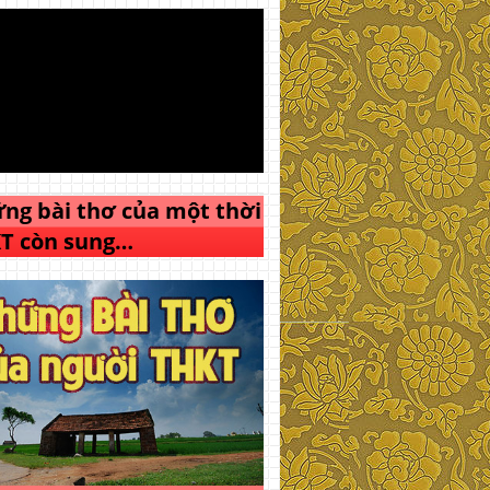
ng bài thơ của một thời
T còn sung…