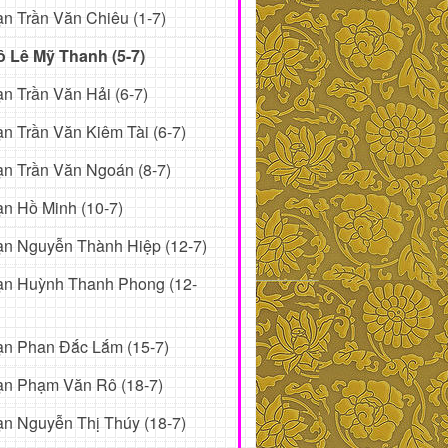
n Trần Văn Chiêu (1-7)
ô Lê Mỹ Thanh (5-7)
n Trần Văn Hải (6-7)
n Trần Văn Kiêm Tài (6-7)
n Trần Văn Ngoán (8-7)
n Hồ Minh (10-7)
n Nguyễn Thành Hiệp (12-7)
ạn Huỳnh Thanh Phong (12-
ạn Phan Đắc Lắm (15-7)
ạn Phạm Văn Rô (18-7)
n Nguyễn Thị Thúy (18-7)