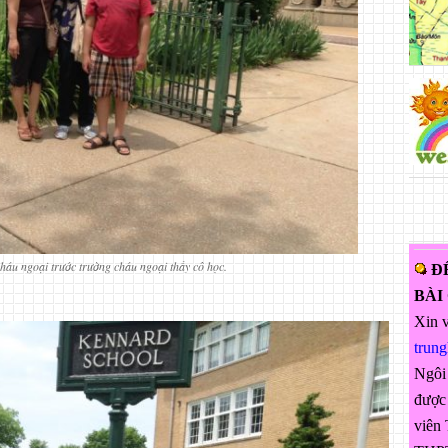
háu ngoại trước trường cháu ngoại thầy cô học.
Đ
BÀI
Xin v
trun
Ngôi
được 
viên 