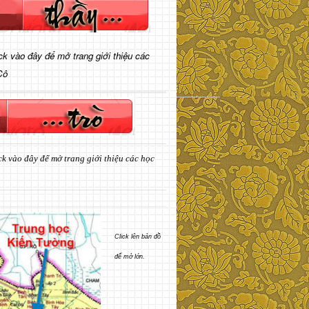
ick vào đây để mở trang giới thiệu các
Cô
ck vào đây để mở trang giới thiệu các học
Click lên bản đồ
để mở lớn.