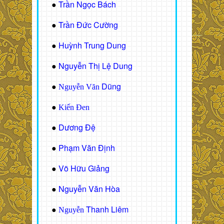
Trần Ngọc Bách
●
Trần Đức Cường
●
Huỳnh Trung Dung
●
Nguyễn Thị Lệ Dung
●
Dũng
●
Nguyễn Văn
●
Kiến Đen
Dương Đệ
●
Phạm Văn Định
●
Võ Hữu Giảng
●
Nguyễn Văn Hòa
●
Thanh Liêm
●
Nguyễn