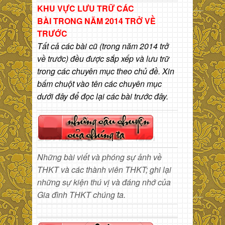
KHU VỰC LƯU TRỮ CÁC
BÀI
TRONG NĂM 2014 TRỞ VỀ
TRƯỚC
Tất cả các bài cũ (trong năm 2014 trở
về trước) đều được sắp xếp và lưu trữ
trong các chuyên mục theo chủ đề. Xin
bấm chuột vào tên các chuyên mục
dưới đây để đọc lại các bài trước đây.
Những bài viết và phóng sự ảnh về
THKT và các thành viên THKT; ghi lại
những sự kiện thú vị và đáng nhớ của
Gia đình THKT chúng ta.