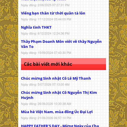
Ngày đăng: 2/08/2025 07:27:31 PM
Viếng bạn thân từ thời quần tà lỏn
Ngày đăng: 17/12/2024 05:44:03 PM
Nghĩa tình THKT
Ngày đăng: 6/12/2024 12:24:36 PM
Thầy Phạm Doanh Môn viết về thầy Nguyễn
Văn To
Ngày đăng: 15/09/2024 07:43:30 PM
Các bài viết mới khác
Chúc mừng Sinh nhật Cô Lê Mỹ Thanh
Ngày đăng: 5/07/2026 07:13:00 AM
Chúc mừng Sinh nhật Cô Nguyễn Thị Kim
Huỳnh
Ngày đăng: 26/06/2026 10:30:38 AM
Mùa hè Việt Nam, mùa đông Úc Đại Lợi
Ngày đăng: 21/06/2026 06:57:10 PM
HAPPY FATHER'S DAY - Mừng Ngày của Cha