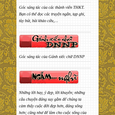
Góc sáng tác của các thành viên THKT.
Bạn có thể đọc các truyện ngắn, tạp ghi,
tùy bút, bài khảo cứu,…
Góc sáng tác của Gánh xiếc chữ DNNP
Những lời hay, ý đẹp, lời khuyên; những
câu chuyện đáng suy gẫm để chúng ta
cảm thấy cuộc đời đẹp hơn, đáng sống
hơn; cũng như để làm cho cuộc sống của