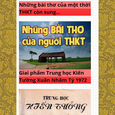
Những bài thơ của một thời
THKT còn sung…
Giai phẩm Trung học Kiến
Tường Xuân Nhâm Tý 1972