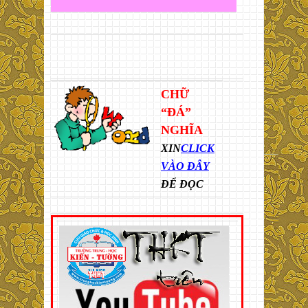
CHỮ
“ĐÁ”
NGHĨA
XIN
CLICK
VÀO ĐÂY
ĐỂ ĐỌC