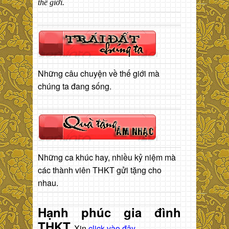
thế giới.
Những câu chuyện về thế giới mà
chúng ta đang sống.
Những ca khúc hay, nhiều kỷ niệm mà
các thành viên THKT gửi tặng cho
nhau.
Hạnh phúc gia đình
THKT
Xin
click vào đây
.