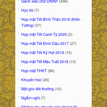
Gánh xiếc chữ DNNP
(436)
Học trò
(7)
Họp mặt Tết Bính Thân 2016 (Kiến
Tường)
(37)
Họp mặt Tết Canh Tý 2020
(2)
Họp mặt Tết Đinh Dậu 2017
(27)
Họp mặt Tết Kỷ Hợi 2019
(15)
Họp mặt Tết Mậu Tuất 2018
(15)
Họp mặt THKT
(86)
Khuyến học
(26)
Một góc đời thường
(10)
Ngẫm nghĩ
(7)
Những câu chuyện của chúng tôi