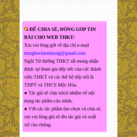
ĐỂ CHIA SẺ, ĐÓNG GÓP TIN
BÀI CHO WEB THKT:
Xin vui lòng gởi về địa chỉ e-mail
trunghockientuong@gmail.com
Ngôi Từ đường THKT rất mong nhận
được sự tham gia tiếp sức của các thành
viên THKT và các thế hệ tiếp nối là
THPT và THCS Mộc Hóa.
● Tác giả sẽ chịu trách nhiệm về nội
dung tác phẩm của mình.
● Với các tác phẩm tìm chọn và chia sẻ,
xin vui lòng ghi rõ tên tác giả và xuất
xứ của chúng.