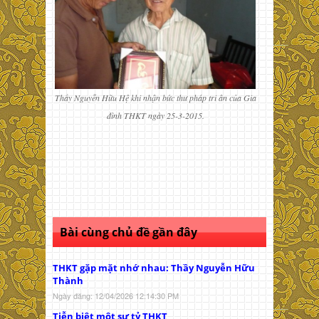
Thầy Nguyễn Hữu Hệ khi nhận bức thư pháp tri ân của Gia
đình THKT ngày 25-3-2015.
Bài cùng chủ đề gần đây
THKT gặp mặt nhớ nhau: Thầy Nguyễn Hữu
Thành
Ngày đăng: 12/04/2026 12:14:30 PM
Tiễn biệt một sư tỷ THKT