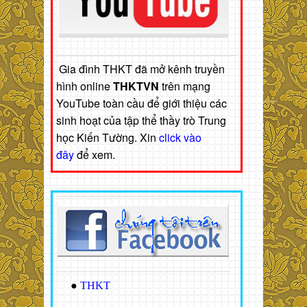
Gia đình THKT đã mở kênh truyền
hình online
THKTVN
trên mạng
YouTube toàn cầu để giới thiệu các
sinh hoạt của tập thể thầy trò Trung
học Kiến Tường. Xin
click vào
đây
để xem.
●
THKT