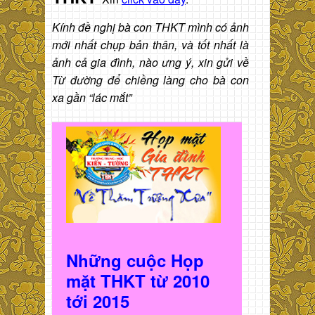
Kính đề nghị bà con THKT mình có ảnh
mới nhất chụp bản thân, và tốt nhất là
ảnh cả gia đình, nào ưng ý, xin gửi về
Từ đường để chiềng làng cho bà con
xa gần “lác mắt”
Những cuộc Họp
mặt THKT t
ừ 2010
t
ới 2015