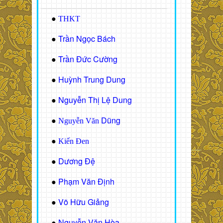
●
THKT
Trần Ngọc Bách
●
Trần Đức Cường
●
Huỳnh Trung Dung
●
Nguyễn Thị Lệ Dung
●
Dũng
●
Nguyễn Văn
●
Kiến Đen
Dương Đệ
●
Phạm Văn Định
●
Võ Hữu Giảng
●
Nguyễn Văn Hòa
●