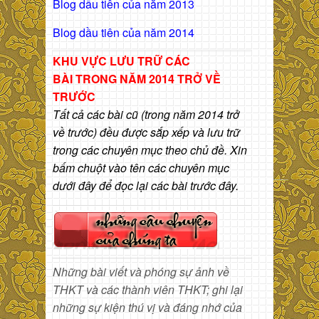
Blog dầu tiên của năm 2013
Blog dầu tiên của năm 2014
KHU VỰC LƯU TRỮ CÁC
BÀI
TRONG NĂM 2014 TRỞ VỀ
TRƯỚC
Tất cả các bài cũ (trong năm 2014 trở
về trước) đều được sắp xếp và lưu trữ
trong các chuyên mục theo chủ đề. Xin
bấm chuột vào tên các chuyên mục
dưới đây để đọc lại các bài trước đây.
Những bài viết và phóng sự ảnh về
THKT và các thành viên THKT; ghi lại
những sự kiện thú vị và đáng nhớ của