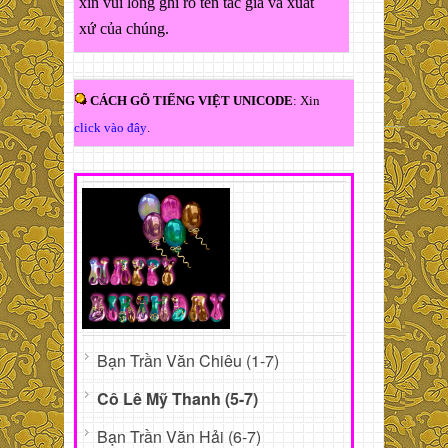
xin vui lòng ghi rõ tên tác giả và xuất
xứ của chúng.
CÁCH GÕ TIẾNG VIỆT UNICODE
: Xin
click vào đây
.
Bạn Trần Văn Chiêu (1-7)
Cô Lê Mỹ Thanh (5-7)
Bạn Trần Văn Hải (6-7)