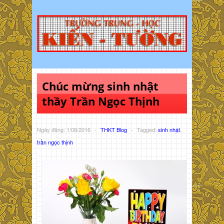
Chúc mừng sinh nhật
thầy Trần Ngọc Thịnh
Ngày đăng: 1/08/2016
-
THKT Blog
-
Tagged:
sinh nhật
,
trần ngọc thịnh