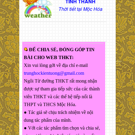
TỈNH THÀNH
Thời tiết tại Mộc Hóa
ĐỂ CHIA SẺ, ĐÓNG GÓP TIN
BÀI CHO WEB THKT:
Xin vui lòng gởi về địa chỉ e-mail
trunghockientuong@gmail.com
Ngôi Từ đường THKT rất mong nhận
được sự tham gia tiếp sức của các thành
viên THKT và các thế hệ tiếp nối là
THPT và THCS Mộc Hóa.
● Tác giả sẽ chịu trách nhiệm về nội
dung tác phẩm của mình.
● Với các tác phẩm tìm chọn và chia sẻ,