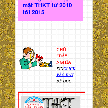
mặt THKT t
ừ 2010
t
ới 2015
CHỮ
“ĐÁ”
NGHĨA
XIN
CLICK
VÀO ĐÂY
ĐỂ ĐỌC