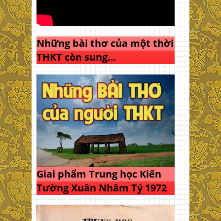
Những bài thơ của một thời
THKT còn sung…
Giai phẩm Trung học Kiến
Tường Xuân Nhâm Tý 1972