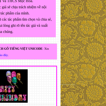
 và THCS Mộc Hóa.
 giả sẽ chịu trách nhiệm về nội
 tác phẩm của mình.
 các tác phẩm tìm chọn và chia sẻ,
ui lòng ghi rõ tên tác giả và xuất
ủa chúng.
H GÕ TIẾNG VIỆT UNICODE
: Xin
vào đây
.