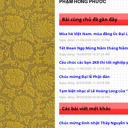
PHẠM HỒNG PHƯỚC
Bài cùng chủ đề gần đây
Mùa hè Việt Nam, mùa đông Úc Đại L
Ngày đăng: 21/06/2026 06:57:10 PM
Tết Đoan Ngọ Mùng Năm tháng Năm
Ngày đăng: 19/06/2026 10:37:26 AM
Cầu chúc các bạn 2K8 thi tốt nghiệp p
Ngày đăng: 11/06/2026 10:12:04 AM
Chúc mừng Đại lễ Phật đản
Ngày đăng: 30/05/2026 11:34:05 PM
Tạm biệt nhạc sĩ Lê Hoàng Long của 
Ngày đăng: 28/05/2026 02:06:35 PM
Các bài viết mới khác
Chúc mừng Sinh nhật Thầy Nguyễn 