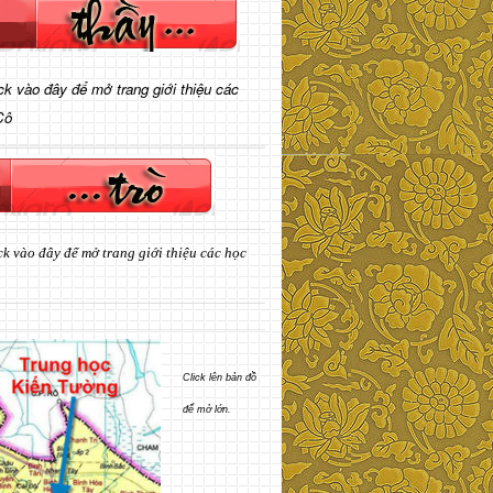
ick vào đây để mở trang giới thiệu các
Cô
ck vào đây để mở trang giới thiệu các học
Click lên bản đồ
để mở lớn.