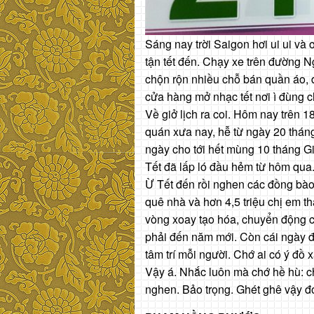
Sáng nay trời Saigon hơi ui ui và
tận tết đến. Chạy xe trên đường N
chộn rộn nhiều chỗ bán quần áo,
cửa hàng mở nhạc tết nơi ì đùng c
Về giở lịch ra coi. Hôm nay trên 
quán xưa nay, hễ từ ngày 20 tháng
ngày cho tới hết mùng 10 tháng G
Tết đã lấp ló đầu hẻm từ hôm qua
Ừ Tết đến rồi nghen các đồng bào
quê nhà và hơn 4,5 triệu chị em th
vòng xoay tạo hóa, chuyển động củ
phải đến năm mới. Còn cái ngày đ
tâm trí mỗi người. Chớ ai có ý đồ
Vậy á. Nhắc luôn mà chớ hề hù: chỉ
nghen. Bảo trọng. Ghét ghê vậy đ