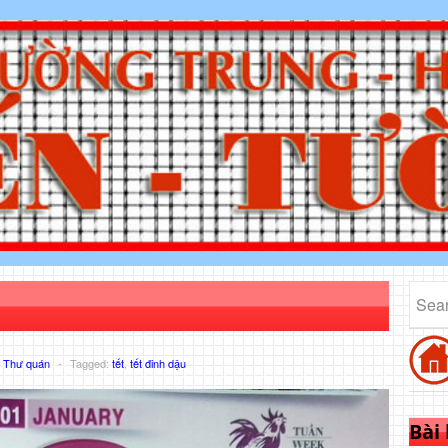
,
Thư quán
-
Tagged:
tết
,
tết đinh dậu
Bài