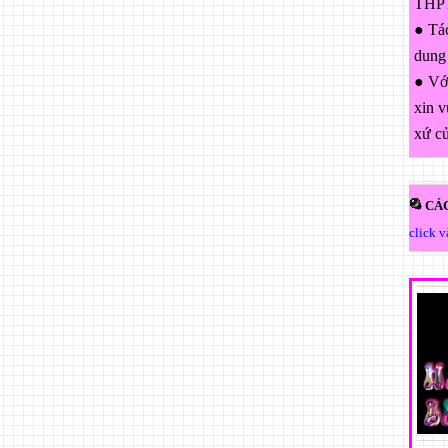
THPT
● Tác
dung
● Với
xin v
xứ c
CÁC
click 