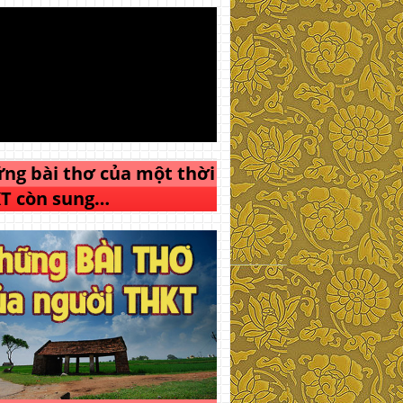
ng bài thơ của một thời
T còn sung…