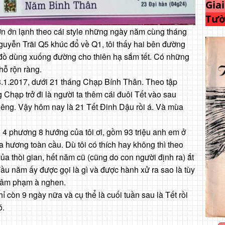
Gia
Tườ
 ơn ớn lạnh theo cái style những ngày năm cùng tháng
guyễn Trãi Q5 khúc đổ về Q1, tôi thấy hai bên đường
 đồ dùng xuống đường cho thiên hạ sắm tết. Có những
hỗ rộn ràng.
18.1.2017, dưới 21 tháng Chạp Bính Thân. Theo tập
 Chạp trở đi là người ta thêm cái đuôi Tết và
o sau
iêng. Vậy hôm nay là 21 Tết Đinh Dậu rồi á. Và mùa
.
 4 phương 8 hướng của tôi ơi, gồm 93 triệu anh em ở
a hương toàn cầu. Dù tôi có thích hay không thì theo
a thòi gian, hết năm cũ (cũng do con người định ra) ắt
ầu năm ấy được gọi là gì và được hành xử ra sao là tùy
 xâm phạm à nghen.
 còn 9 ngày nữa và cụ thể là cuối tuần sau là Tết rồi
ó.