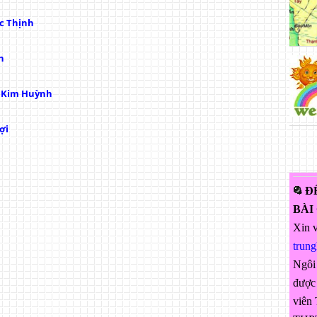
c Thịnh
h
ị Kim Huỳnh
ợi
Đ
BÀI
Xin v
trun
Ngôi
được 
viên 