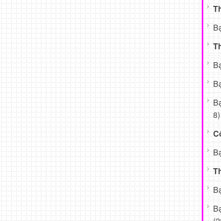
Th
B
T
B
Bạ
B
8)
Cô
Bạ
T
Bạ
B
(2