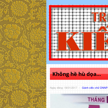
Không hề hù dọa…
Ngày đăng: 18/01/2017
-
Gánh xiếc chữ DNNP