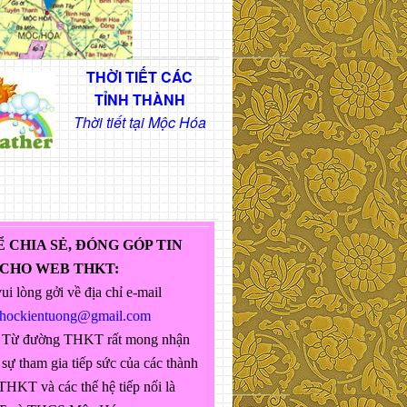
THỜI TIẾT CÁC
TỈNH THÀNH
Thời tiết tại Mộc Hóa
Ể CHIA SẺ, ĐÓNG GÓP TIN
 CHO WEB THKT:
ui lòng gởi về địa chỉ e-mail
ghockientuong@gmail.com
 Từ đường THKT rất mong nhận
sự tham gia tiếp sức của các thành
THKT và các thế hệ tiếp nối là