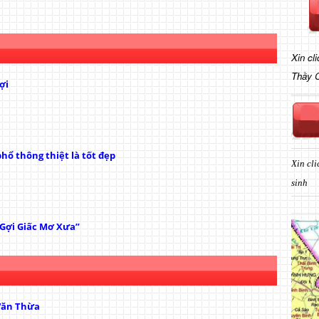
Xin cl
Thầy 
ợi
hổ thông thiệt là tốt đẹp
Xin cli
sinh
“Gợi Giấc Mơ Xưa”
Văn Thừa