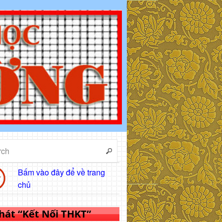
Bấm vào đây để về trang
chủ
 hát “Kết Nối THKT”