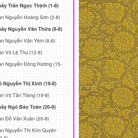
ầy Trần Ngọc Thịnh (1-8)
ạn Nguyễn Hoàng Sơn (2-8)
hầy Nguyễn Văn Thừa (8-8)
ạn Nguyễn Văn Yêm (8-8)
n Võ Lệ Thu (12-8)
ạn Nguyễn Đồng Hương (15-
 Nguyễn Thị Xinh (19-8)
n Võ Tấn Tràng (19-8)
hầy Ngô Bảo Toàn (20-8)
n Đỗ Văn Xuân (20-8)
ạn Nguyễn Thị Kim Quyên
2-8)