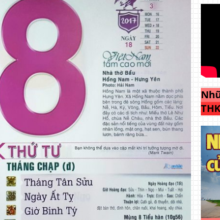
Nhữ
THK