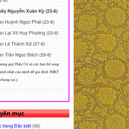
hầy Nguyễn Xuân Kỳ (23-8)
n Huỳnh Ngọc Phát (23-8)
n Lại Võ Huy Phương (23-8)
n Lê Thành Sử (27-8)
n Trần Ngọc Bách (29-8)
mong quý Thầy Cô và các bạn bổ sung
sinh nhật của mình để gia đình THKT
chung vui.)
yên mục
 trang Đặc biệt
(36)