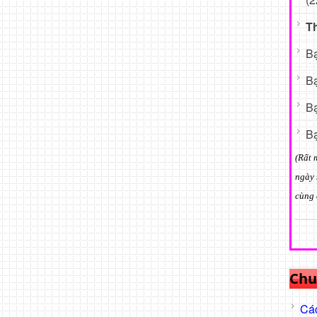
T
Bạ
Bạ
Bạ
Bạ
(Rất 
ngày 
cùng 
Chu
Các