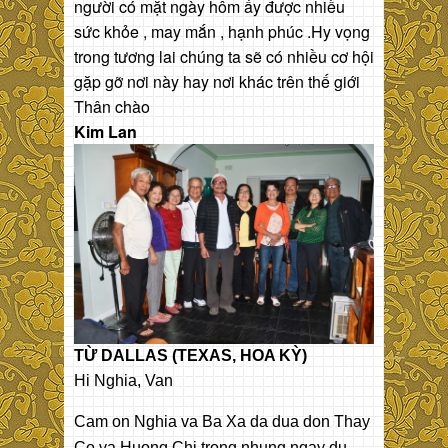
người có mặt ngày hôm ấy được nhiều
sức khỏe , may mắn , hạnh phúc .Hy vọng
trong tương lai chúng ta sẽ có nhiều cơ hội
gặp gỡ nơi này hay nơi khác trên thế giới
Thân chào
Kim Lan
TỪ DALLAS (TEXAS, HOA KỲ)
Hi Nghia, Van
Cam on Nghia va Ba Xa da dua don Thay
Co va Huong Chi trong nhung ngay du