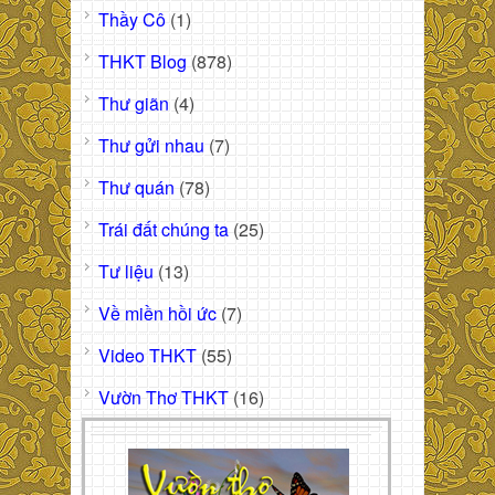
Thầy Cô
(1)
THKT Blog
(878)
Thư giãn
(4)
Thư gửi nhau
(7)
Thư quán
(78)
Trái đất chúng ta
(25)
Tư liệu
(13)
Về miền hồi ức
(7)
Video THKT
(55)
Vườn Thơ THKT
(16)