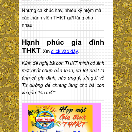
Những ca khúc hay, nhiều kỷ niệm mà
các thành viên THKT gửi tặng cho
nhau.
Hạnh phúc gia đình
THKT
Xin
click vào đây
.
Kính đề nghị bà con THKT mình có ảnh
mới nhất chụp bản thân, và tốt nhất là
ảnh cả gia đình, nào ưng ý, xin gửi về
Từ đường để chiềng làng cho bà con
xa gần “lác mắt”