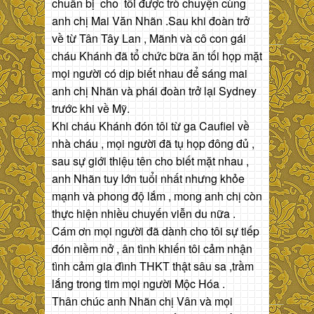
chuẩn bị cho tôi được trò chuyện cùng
anh chị Mai Văn Nhãn .Sau khi đoàn trở
về từ Tân Tây Lan , Mãnh và cô con gái
cháu Khánh đã tổ chức bữa ăn tối họp mặt
mọi người có dịp biết nhau để sáng mai
anh chị Nhãn và phái đoàn trở lại Sydney
trước khi về Mỹ.
Khi cháu Khánh đón tôi từ ga Caufiel về
nhà cháu , mọi người đã tụ họp đông đủ ,
sau sự giới thiệu tên cho biết mặt nhau ,
anh Nhãn tuy lớn tuổi nhất nhưng khỏe
mạnh và phong độ lắm , mong anh chị còn
thực hiện nhiều chuyến viễn du nữa .
Cám ơn mọi người đã dành cho tôi sự tiếp
đón niềm nở , ân tình khiến tôi cảm nhận
tình cảm gia đình THKT thật sâu sa ,trầm
lắng trong tim mọi người Mộc Hóa .
Thân chúc anh Nhãn chị Vân và mọi