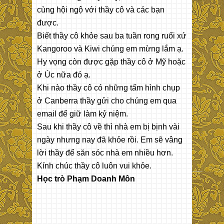
cùng hội ngộ với thầy cô và các bạn
được.
Biết thầy cô khỏe sau ba tuần rong ruổi xứ
Kangoroo và Kiwi chúng em mừng lắm ạ.
Hy vọng còn được gặp thầy cô ở Mỹ hoặc
ở Úc nữa đó ạ.
Khi nào thầy cô có những tấm hình chụp
ở Canberra thầy gửi cho chúng em qua
email để giữ làm kỷ niệm.
Sau khi thầy cô về thì nhà em bị bịnh vài
ngày nhưng nay đã khỏe rồi. Em sẽ vâng
lời thầy để săn sóc nhà em nhiều hơn.
Kính chúc thầy cô luôn vui khỏe.
Học trò Phạm Doanh Môn