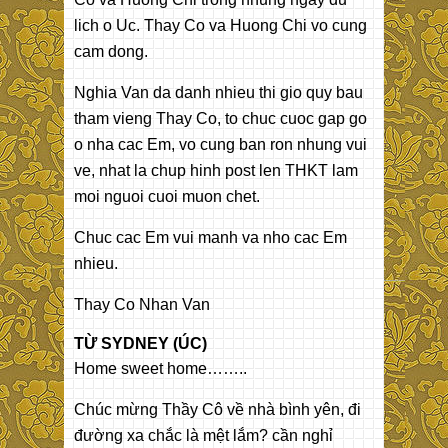
lich o Uc. Thay Co va Huong Chi vo cung
cam dong.
Nghia Van da danh nhieu thi gio quy bau
tham vieng Thay Co, to chuc cuoc gap go
o nha cac Em, vo cung ban ron nhung vui
ve, nhat la chup hinh post len THKT lam
moi nguoi cuoi muon chet.
Chuc cac Em vui manh va nho cac Em
nhieu.
Thay Co Nhan Van
TỪ SYDNEY (ÚC)
Home sweet home……..
Chúc mừng Thầy Cô về nhà bình yên, đi
đường xa chắc là mệt lắm? cần nghỉ