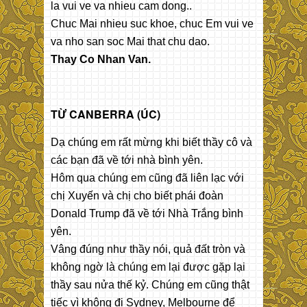
la vui ve va nhieu cam dong..
Chuc Mai nhieu suc khoe, chuc Em vui ve
va nho san soc Mai that chu dao.
Thay Co Nhan Van.
TỪ CANBERRA (ÚC)
Dạ chúng em rất mừng khi biết thầy cô và
các bạn đã về tới nhà bình yên.
Hôm qua chúng em cũng đã liên lạc với
chị Xuyến và chị cho biết phái đoàn
Donald Trump đã về tới Nhà Trắng bình
yên.
Vâng đúng như thầy nói, quả đất tròn và
không ngờ là chúng em lại được gặp lại
thầy sau nửa thế kỷ. Chúng em cũng thật
tiếc vì không đi Sydney, Melbourne để