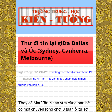
Thư đi tin lại giữa Dallas
và Úc (Sydney, Canberra,
Melbourne)
Ngày đăng: 14/03/2017
-
Những câu chuyện của chúng tôi
-
Tagged:
ha kim lan
,
mai văn nhãn
,
phạm doanh môn
,
trương văn nghĩa
,
úc
Thầy cô Mai Văn Nhãn vừa cùng bạn bè
có một chuyến rong chơi 3 tuần ở xứ sớ