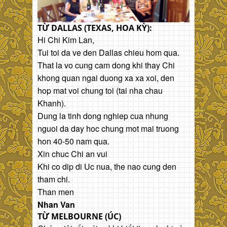
TỪ DALLAS (TEXAS, HOA KỲ):
Hi Chi Kim Lan,
Tui toi da ve den Dallas chieu hom qua.
That la vo cung cam dong khi thay Chi
khong quan ngai duong xa xa xoi, den
hop mat voi chung toi (tai nha chau
Khanh).
Dung la tinh dong nghiep cua nhung
nguoi da day hoc chung mot mai truong
hon 40-50 nam qua.
Xin chuc Chi an vui
Khi co dip di Uc nua, the nao cung den
tham chi.
Than men
Nhan Van
TỪ MELBOURNE (ÚC)