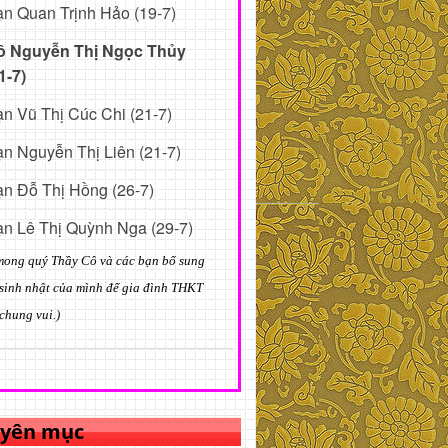
n Quan Trịnh Hảo (19-7)
ô Nguyễn Thị Ngọc Thủy
1-7)
n Vũ Thị Cúc Chi (21-7)
n Nguyễn Thị Liên (21-7)
n Đỗ Thị Hồng (26-7)
n Lê Thị Quỳnh Nga (29-7)
mong quý Thầy Cô và các bạn bổ sung
sinh nhật của mình để gia đình THKT
chung vui.)
yên mục