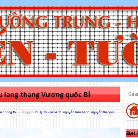
u lang thang Vương quốc Bỉ
 chúng tôi
-
Tagged:
bỉ
,
lý thị kim oanh
,
nguyễn hửu hạnh
,
nguyễn thị ngọc
Bài