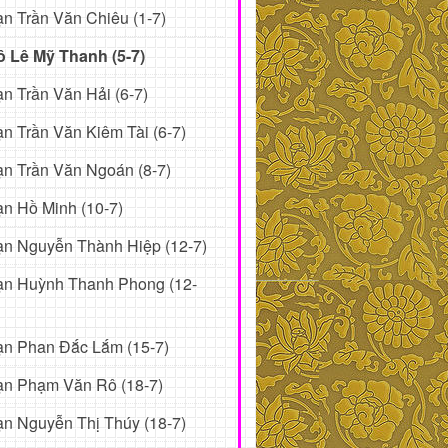
n Trần Văn Chiêu (1-7)
ô Lê Mỹ Thanh (5-7)
n Trần Văn Hải (6-7)
n Trần Văn Kiêm Tài (6-7)
n Trần Văn Ngoán (8-7)
n Hồ Minh (10-7)
n Nguyễn Thành Hiệp (12-7)
ạn Huỳnh Thanh Phong (12-
ạn Phan Đắc Lắm (15-7)
ạn Phạm Văn Rô (18-7)
n Nguyễn Thị Thúy (18-7)