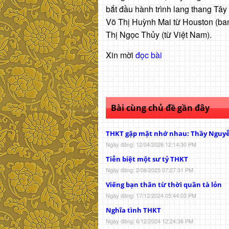
bắt đầu hành trình lang thang Tâ
Võ Thị Huỳnh Mai từ Houston (ba
Thị Ngọc Thủy (từ Việt Nam).
Xin mời
đọc bài
Bài cùng chủ đề gần đây
THKT gặp mặt nhớ nhau: Thầy Nguy
Ngày đăng: 12/04/2026 12:14:30 PM
Tiễn biệt một sư tỷ THKT
Ngày đăng: 2/08/2025 07:27:31 PM
Viếng bạn thân từ thời quần tà lỏn
Ngày đăng: 17/12/2024 05:44:03 PM
Nghĩa tình THKT
Ngày đăng: 6/12/2024 12:24:36 PM