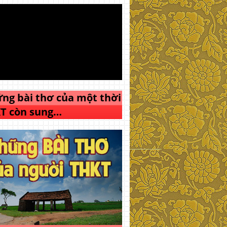
ng bài thơ của một thời
T còn sung…