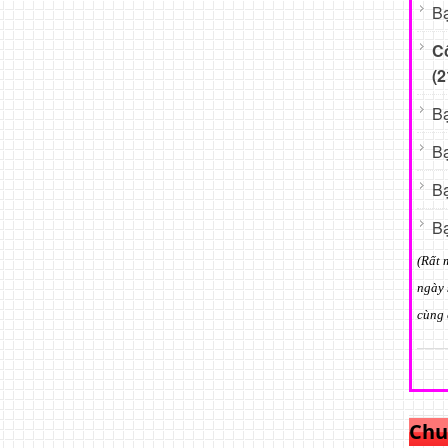
Bạ
C
(2
Bạ
Bạ
Bạ
Bạ
(Rất 
ngày 
cùng 
Chu