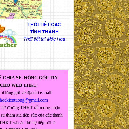
THỜI TIẾT CÁC
TỈNH THÀNH
Thời tiết tại Mộc Hóa
Ể CHIA SẺ, ĐÓNG GÓP TIN
 CHO WEB THKT:
ui lòng gởi về địa chỉ e-mail
ghockientuong@gmail.com
 Từ đường THKT rất mong nhận
sự tham gia tiếp sức của các thành
THKT và các thế hệ tiếp nối là