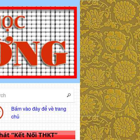
Bấm vào đây để về trang
chủ
 hát “Kết Nối THKT”