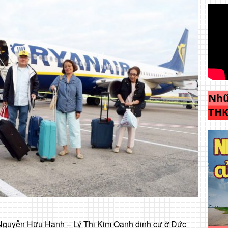
Nhữ
THK
 Nguyễn Hữu Hạnh – Lý Thị Kim Oanh định cư ở Đức