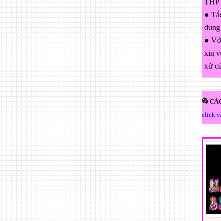
THPT
● Tác
dung
● Với
xin v
xứ c
CÁC
click 