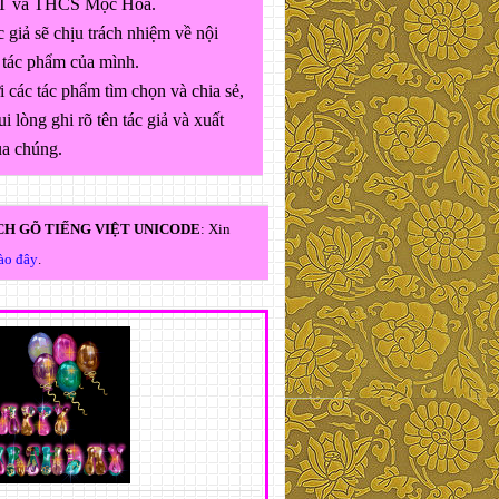
 và THCS Mộc Hóa.
 giả sẽ chịu trách nhiệm về nội
 tác phẩm của mình.
 các tác phẩm tìm chọn và chia sẻ,
ui lòng ghi rõ tên tác giả và xuất
ủa chúng.
H GÕ TIẾNG VIỆT UNICODE
: Xin
vào đây
.