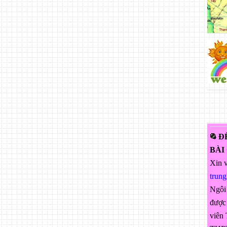
Đ
BÀI
Xin v
trun
Ngôi
được 
viên 