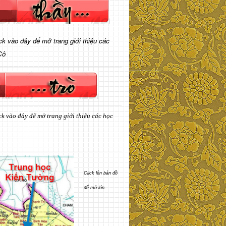
ick vào đây để mở trang giới thiệu các
Cô
ck vào đây để mở trang giới thiệu các học
Click lên bản đồ
để mở lớn.