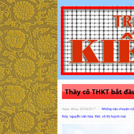
Thầy cô THKT bắt đầ
Ngày đăng: 22/08/2017
-
Những câu chuyện của
thủy
,
nguyễn văn hòa
,
thkt
,
võ thị huỳnh mai