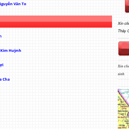
Nguyễn Văn To
Xin cl
Thầy 
h
ị Kim Huỳnh
ợi
Xin cli
sinh
a Cha