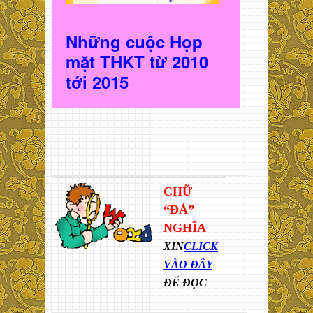
Những cuộc Họp
mặt THKT t
ừ 2010
t
ới 2015
CHỮ
“ĐÁ”
NGHĨA
XIN
CLICK
VÀO ĐÂY
ĐỂ ĐỌC