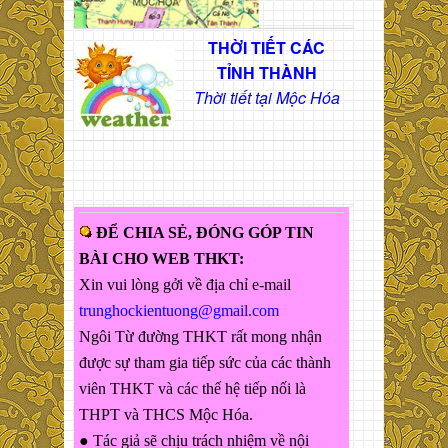
THỜI TIẾT CÁC
TỈNH THÀNH
Thời tiết tại Mộc Hóa
ĐỂ CHIA SẺ, ĐÓNG GÓP TIN
BÀI CHO WEB THKT:
Xin vui lòng gởi về địa chỉ e-mail
trunghockientuong@gmail.com
Ngôi Từ đường THKT rất mong nhận
được sự tham gia tiếp sức của các thành
viên THKT và các thế hệ tiếp nối là
THPT và THCS Mộc Hóa.
● Tác giả sẽ chịu trách nhiệm về nội