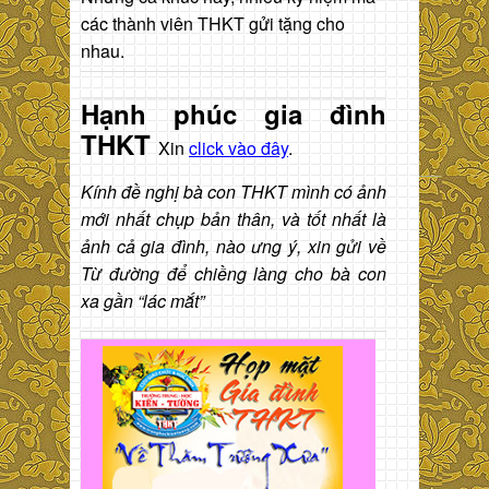
các thành viên THKT gửi tặng cho
nhau.
Hạnh phúc gia đình
THKT
Xin
click vào đây
.
Kính đề nghị bà con THKT mình có ảnh
mới nhất chụp bản thân, và tốt nhất là
ảnh cả gia đình, nào ưng ý, xin gửi về
Từ đường để chiềng làng cho bà con
xa gần “lác mắt”