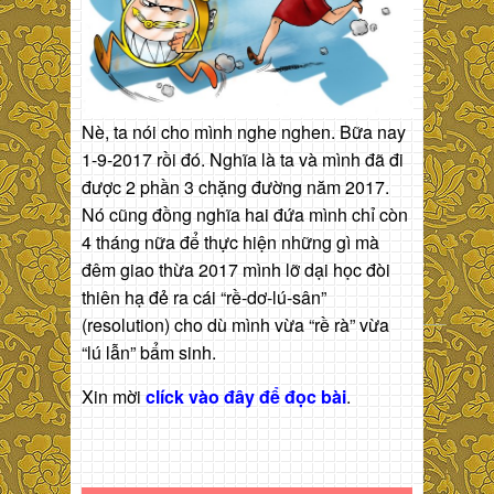
Nè, ta nói cho mình nghe nghen. Bữa nay
1-9-2017 rồi đó. Nghĩa là ta và mình đã đi
được 2 phần 3 chặng đường năm 2017.
Nó cũng đồng nghĩa hai đứa mình chỉ còn
4 tháng nữa để thực hiện những gì mà
đêm giao thừa 2017 mình lỡ dại học đòi
thiên hạ đẻ ra cái “rề-dơ-lú-sân”
(resolution) cho dù mình vừa “rề rà” vừa
“lú lẫn” bẩm sinh.
Xin mời
clíck vào đây để đọc bài
.