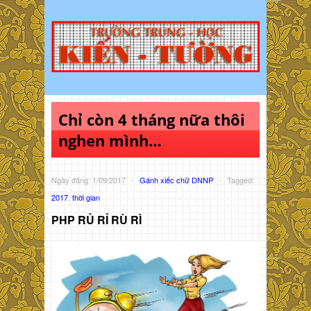
Chỉ còn 4 tháng nữa thôi
nghen mình…
Ngày đăng: 1/09/2017
-
Gánh xiếc chữ DNNP
-
Tagged:
2017
,
thời gian
PHP RỦ RỈ RÙ RÌ