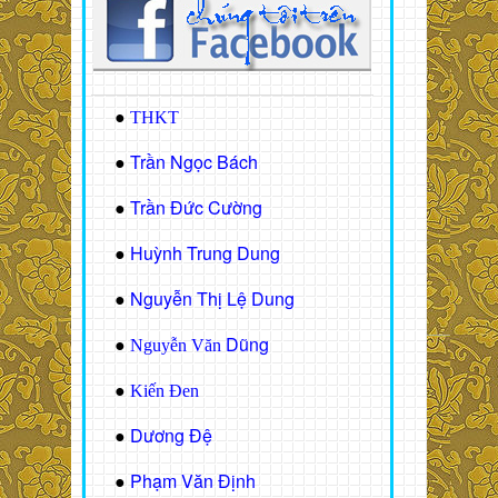
●
THKT
Trần Ngọc Bách
●
Trần Đức Cường
●
Huỳnh Trung Dung
●
Nguyễn Thị Lệ Dung
●
Dũng
●
Nguyễn Văn
●
Kiến Đen
Dương Đệ
●
Phạm Văn Định
●