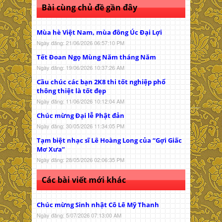
Bài cùng chủ đề gần đây
Mùa hè Việt Nam, mùa đông Úc Đại Lợi
Ngày đăng: 21/06/2026 06:57:10 PM
Tết Đoan Ngọ Mùng Năm tháng Năm
Ngày đăng: 19/06/2026 10:37:26 AM
Cầu chúc các bạn 2K8 thi tốt nghiệp phổ
thông thiệt là tốt đẹp
Ngày đăng: 11/06/2026 10:12:04 AM
Chúc mừng Đại lễ Phật đản
Ngày đăng: 30/05/2026 11:34:05 PM
Tạm biệt nhạc sĩ Lê Hoàng Long của “Gợi Giấc
Mơ Xưa”
Ngày đăng: 28/05/2026 02:06:35 PM
Các bài viết mới khác
Chúc mừng Sinh nhật Cô Lê Mỹ Thanh
Ngày đăng: 5/07/2026 07:13:00 AM