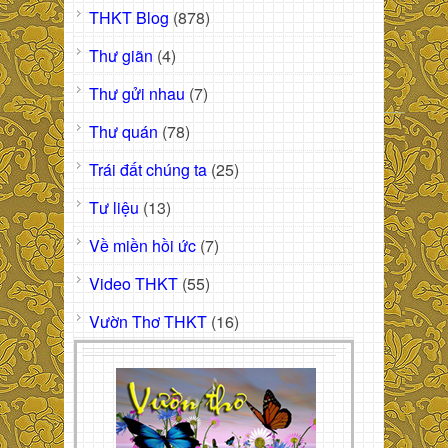
THKT Blog
(878)
Thư giãn
(4)
Thư gửi nhau
(7)
Thư quán
(78)
Trái đất chúng ta
(25)
Tư liệu
(13)
Về miền hồi ức
(7)
Video THKT
(55)
Vườn Thơ THKT
(16)