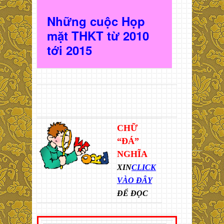
Những cuộc Họp
mặt THKT t
ừ 2010
t
ới 2015
CHỮ
“ĐÁ”
NGHĨA
XIN
CLICK
VÀO ĐÂY
ĐỂ ĐỌC