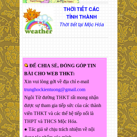
THỜI TIẾT CÁC
TỈNH THÀNH
Thời tiết tại Mộc Hóa
ĐỂ CHIA SẺ, ĐÓNG GÓP TIN
BÀI CHO WEB THKT:
Xin vui lòng gởi về địa chỉ e-mail
trunghockientuong@gmail.com
Ngôi Từ đường THKT rất mong nhận
được sự tham gia tiếp sức của các thành
viên THKT và các thế hệ tiếp nối là
THPT và THCS Mộc Hóa.
● Tác giả sẽ chịu trách nhiệm về nội