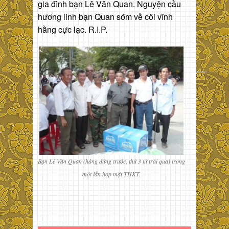
gia đình bạn Lê Văn Quan. Nguyện cầu
hương linh bạn Quan sớm về cõi vĩnh
hằng cực lạc. R.I.P.
Bạn Lê Văn Quan (hàng đứng trước, thứ 3 từ trái qua) trong
một lần họp mặt THKT.