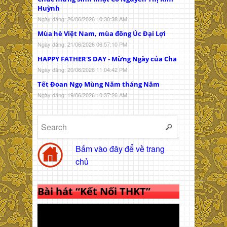
Huỳnh
Ngày đăng: 26/06/2026 10:30:38 AM
Mùa hè Việt Nam, mùa đông Úc Đại Lợi
Ngày đăng: 21/06/2026 06:57:10 PM
HAPPY FATHER'S DAY - Mừng Ngày của Cha
Ngày đăng: 20/06/2026 11:04:42 PM
Tết Đoan Ngọ Mùng Năm tháng Năm
Ngày đăng: 19/06/2026 10:37:26 AM
Bấm vào đây để về trang
chủ
Bài hát “Kết Nối THKT”