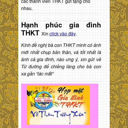
các thành viên THKT gửi tặng cho
nhau.
Hạnh phúc gia đình
THKT
Xin
click vào đây
.
Kính đề nghị bà con THKT mình có ảnh
mới nhất chụp bản thân, và tốt nhất là
ảnh cả gia đình, nào ưng ý, xin gửi về
Từ đường để chiềng làng cho bà con
xa gần “lác mắt”