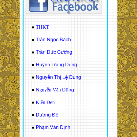
●
THKT
Trần Ngọc Bách
●
Trần Đức Cường
●
Huỳnh Trung Dung
●
Nguyễn Thị Lệ Dung
●
Dũng
●
Nguyễn Văn
●
Kiến Đen
Dương Đệ
●
Phạm Văn Định
●