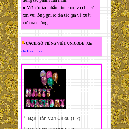
dung tác phẩm của mình.
● Với các tác phẩm tìm chọn và chia sẻ,
xin vui lòng ghi rõ tên tác giả và xuất
xứ của chúng.
CÁCH GÕ TIẾNG VIỆT UNICODE
: Xin
click vào đây
.
Bạn Trần Văn Chiêu (1-7)