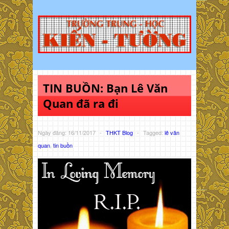
TIN BUỒN: Bạn Lê Văn
Quan đã ra đi
Ngày đăng: 16/11/2017
-
THKT Blog
-
Tagged:
lê văn
quan
,
tin buồn