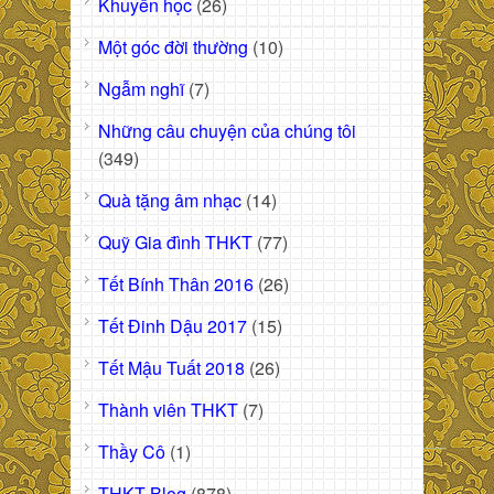
Khuyến học
(26)
Một góc đời thường
(10)
Ngẫm nghĩ
(7)
Những câu chuyện của chúng tôi
(349)
Quà tặng âm nhạc
(14)
Quỹ Gia đình THKT
(77)
Tết Bính Thân 2016
(26)
Tết Đinh Dậu 2017
(15)
Tết Mậu Tuất 2018
(26)
Thành viên THKT
(7)
Thầy Cô
(1)
THKT Blog
(878)