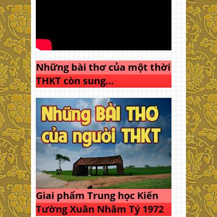
Những bài thơ của một thời
THKT còn sung…
Giai phẩm Trung học Kiến
Tường Xuân Nhâm Tý 1972